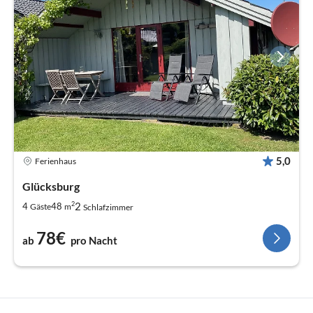
5,0
Ferienhaus
Glücksburg
2
2
4
48
Gäste
m
Schlafzimmer
78€
ab
pro Nacht