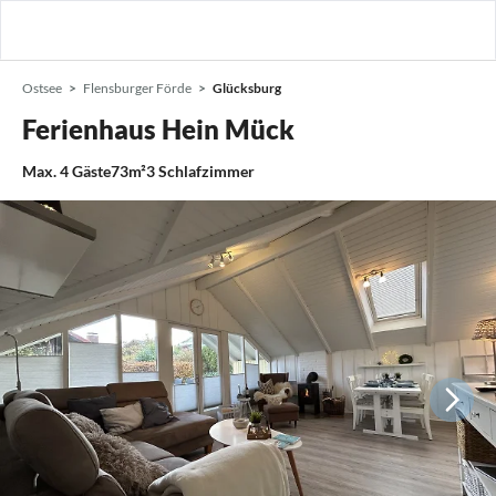
Ostsee
Flensburger Förde
Glücksburg
Ferienhaus Hein Mück
Max.
4
Gäste
73m²
3
Schlafzimmer