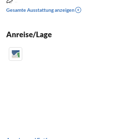
Terrasse
Gesamte Ausstattung anzeigen
Spülmaschine
Waschmaschine
Anreise/Lage
Kamin