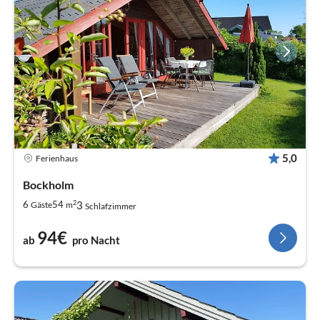
5,0
Ferienhaus
Bockholm
2
3
6
54
Gäste
m
Schlafzimmer
94€
ab
pro Nacht