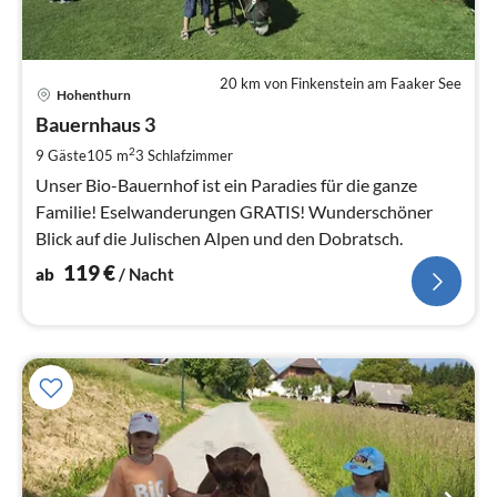
20 km von Finkenstein am Faaker See
Pre
Hohenthurn
ab
1
Bauernhaus 3
pr
2
9 Gäste
105 m
3
Schlafzimmer
Na
Unser Bio-Bauernhof ist ein Paradies für die ganze
Familie! Eselwanderungen GRATIS! Wunderschöner
Blick auf die Julischen Alpen und den Dobratsch.
119
€
ab
/ Nacht