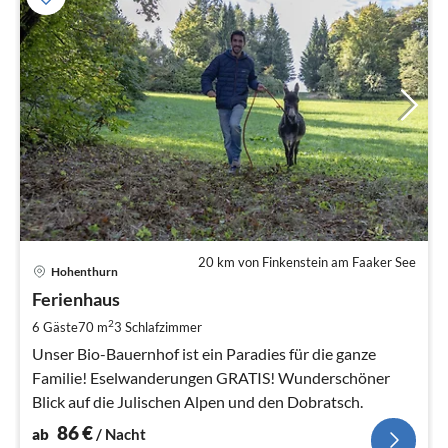
20 km von Finkenstein am Faaker See
Pre
Hohenthurn
ab
8
Ferienhaus
pr
2
6 Gäste
70 m
3
Schlafzimmer
Na
Unser Bio-Bauernhof ist ein Paradies für die ganze
Familie! Eselwanderungen GRATIS! Wunderschöner
Blick auf die Julischen Alpen und den Dobratsch.
86
€
ab
/ Nacht