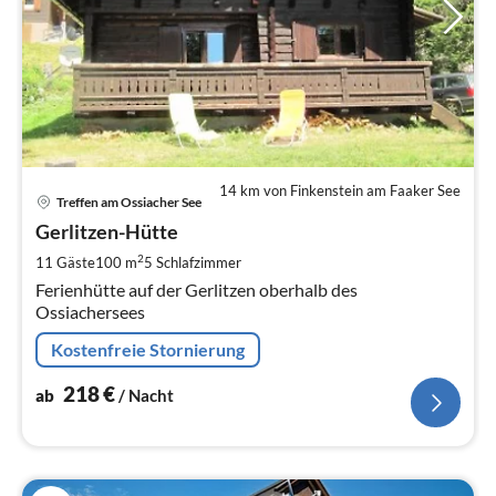
14 km von Finkenstein am Faaker See
Pre
Treffen am Ossiacher See
ab
2
Gerlitzen-Hütte
pr
2
11 Gäste
100 m
5
Schlafzimmer
Na
Ferienhütte auf der Gerlitzen oberhalb des
Ossiachersees
Kostenfreie Stornierung
218
€
ab
/ Nacht