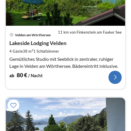
11 km von Finkenstein am Faaker See
Pre
Velden am Wörthersee
ab
8
Lakeside Lodging Velden
pr
2
4 Gäste
38 m
1
Schlafzimmer
Na
Gemütliches Studio mit Seeblick in zentraler, ruhiger
Lage in Velden am Wörthersee. Bädereintritt inklusive.
80
€
ab
/ Nacht