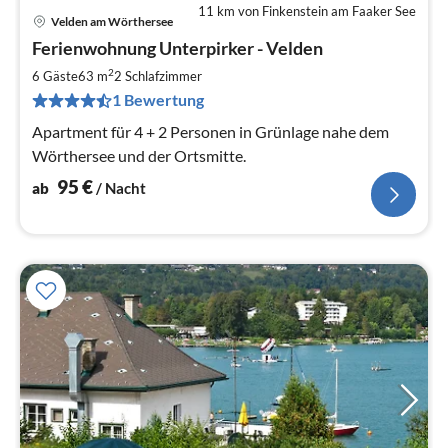
11 km von Finkenstein am Faaker See
Velden am Wörthersee
Pre
Ferienwohnung Unterpirker - Velden
ab
9
2
6 Gäste
63 m
2
Schlafzimmer
pr
1 Bewertung
Na
Apartment für 4 + 2 Personen in Grünlage nahe dem
Wörthersee und der Ortsmitte.
95
€
ab
/ Nacht