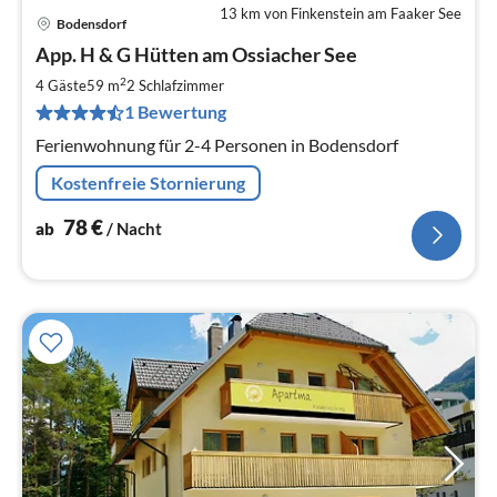
13 km von Finkenstein am Faaker See
Bodensdorf
Pre
App. H & G Hütten am Ossiacher See
ab
7
2
4 Gäste
59 m
2
Schlafzimmer
pr
1 Bewertung
Na
Ferienwohnung für 2-4 Personen in Bodensdorf
Kostenfreie Stornierung
78
€
ab
/ Nacht