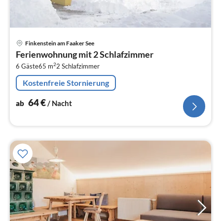
Pre
Finkenstein am Faaker See
ab
Ferienwohnung mit 2 Schlafzimmer
6
2
6 Gäste
65 m
2
Schlafzimmer
pr
Na
Kostenfreie Stornierung
64
€
ab
/ Nacht