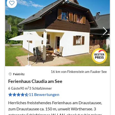
16 km von Finkenstein am Faaker See
Feistritz
Pre
Ferienhaus Claudia am See
ab
5
2
6 Gäste
90 m
3
Schlafzimmer
pr
11 Bewertungen
Na
Herrliches freistehendes Ferienhaus am Draustausee,
zum Draustausee ca. 150 m, unweit Wörthersee. 3
getrennte Schlafzimmer, W-LAN, absolut ruhig gelegen,