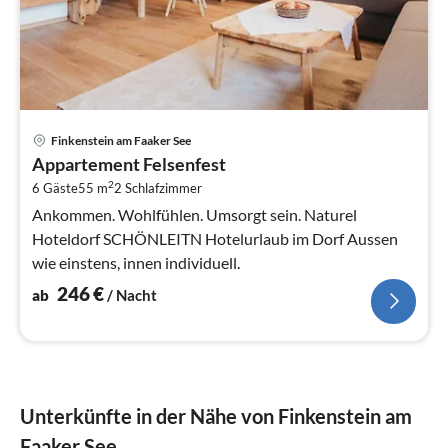
Pre
Finkenstein am Faaker See
ab
Appartement Felsenfest
2
2
6 Gäste
55 m
2
Schlafzimmer
pr
Na
Ankommen. Wohlfühlen. Umsorgt sein. Naturel
Hoteldorf SCHÖNLEITN Hotelurlaub im Dorf Aussen
wie einstens, innen individuell.
246
€
ab
/ Nacht
Unterkünfte in der Nähe von Finkenstein am
Faaker See