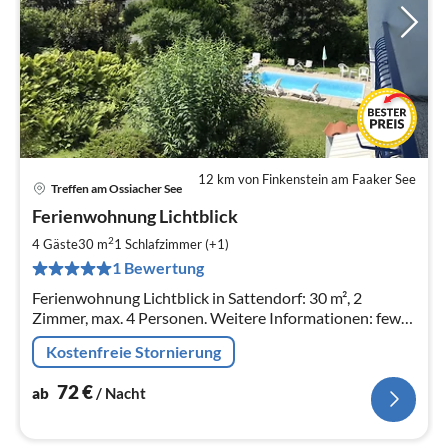
12 km von Finkenstein am Faaker See
Treffen am Ossiacher See
Pre
Ferienwohnung Lichtblick
ab
7
2
4 Gäste
30 m
1
Schlafzimmer (+1)
pr
1 Bewertung
Na
Ferienwohnung Lichtblick in Sattendorf: 30 m², 2
Zimmer, max. 4 Personen. Weitere Informationen: fewo-
lichtblick.jimdofree.com
Kostenfreie Stornierung
72
€
ab
/ Nacht