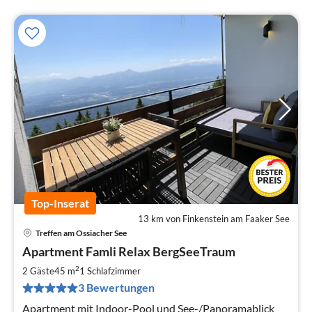
Top-Inserat
13 km von Finkenstein am Faaker See
Treffen am Ossiacher See
Pre
Apartment Famli Relax BergSeeTraum
ab
7
2
2 Gäste
45 m
1
Schlafzimmer
pr
3 Bewertungen
Na
Apartment mit Indoor-Pool und See-/Panoramablick