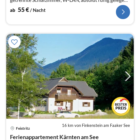
sehr schöner Garten.
55
€
ab
/ Nacht
16 km von Finkenstein am Faaker See
Feistritz
Pre
Ferienappartement Kärnten am See
ab