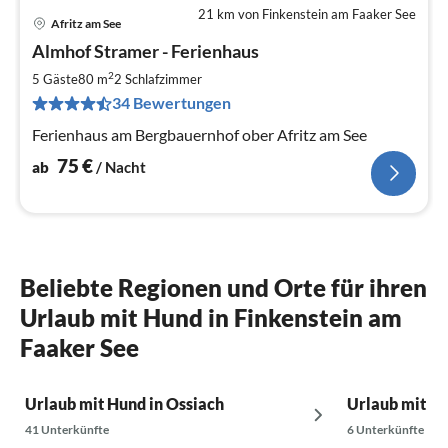
21 km von Finkenstein am Faaker See
Afritz am See
Pre
Almhof Stramer - Ferienhaus
ab
7
2
5 Gäste
80 m
2
Schlafzimmer
pr
34 Bewertungen
Na
Ferienhaus am Bergbauernhof ober Afritz am See
75
€
ab
/ Nacht
Beliebte Regionen und Orte für ihren
Urlaub mit Hund in Finkenstein am
Faaker See
Urlaub mit Hund in Ossiach
Urlaub mit Hu
41 Unterkünfte
6 Unterkünfte