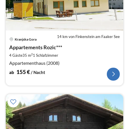
14 km von Finkenstein am Faaker See
Pre
Kranjska Gora
ab
1
Appartements Rozic***
pr
2
4 Gäste
35 m
1
Schlafzimmer
Na
Appartementhaus (2008)
155
€
ab
/ Nacht