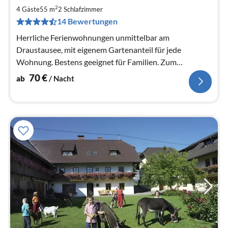
7
2
4 Gäste
55 m
2
Schlafzimmer
pr
14 Bewertungen
Na
Herrliche Ferienwohnungen unmittelbar am
Draustausee, mit eigenem Gartenanteil für jede
Wohnung. Bestens geeignet für Familien. Zum
Schwimmteich nur ca. 150 m ebenso zum Minigolf
70
€
ab
/ Nacht