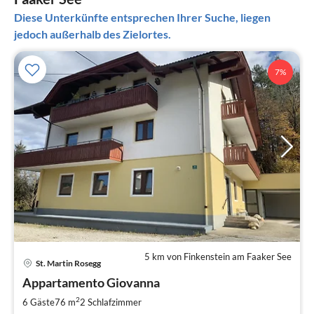
Diese Unterkünfte entsprechen Ihrer Suche, liegen
jedoch außerhalb des Zielortes.
7%
5 km von Finkenstein am Faaker See
Pre
St. Martin Rosegg
ab
1
Appartamento Giovanna
pr
2
6 Gäste
76 m
2
Schlafzimmer
Na