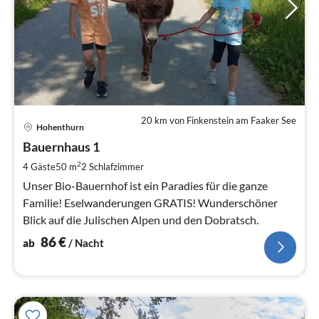
20 km von Finkenstein am Faaker See
Pre
Hohenthurn
ab
8
Bauernhaus 1
pr
2
4 Gäste
50 m
2
Schlafzimmer
Na
Unser Bio-Bauernhof ist ein Paradies für die ganze
Familie! Eselwanderungen GRATIS! Wunderschöner
Blick auf die Julischen Alpen und den Dobratsch.
86
€
ab
/ Nacht