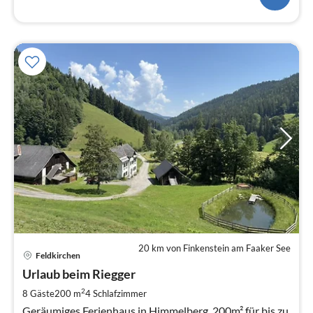
20 km von Finkenstein am Faaker See
Pre
Feldkirchen
ab
1
Urlaub beim Riegger
pr
2
8 Gäste
200 m
4
Schlafzimmer
Na
Geräumiges Ferienhaus in Himmelberg, 200m² für bis zu