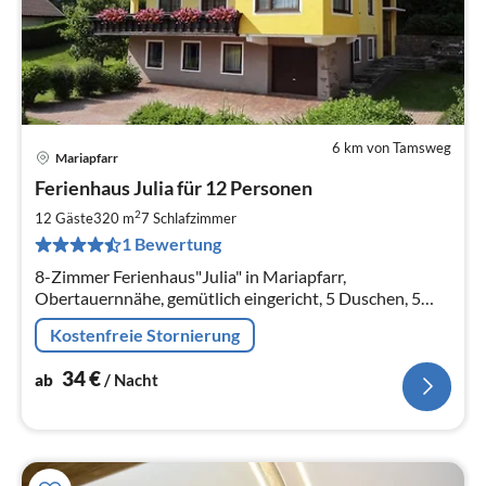
6 km von Tamsweg
Mariapfarr
Pre
Ferienhaus Julia für 12 Personen
ab
3
2
12 Gäste
320 m
7
Schlafzimmer
pr
1 Bewertung
Na
8-Zimmer Ferienhaus"Julia" in Mariapfarr,
Obertauernnähe, gemütlich eingericht, 5 Duschen, 5
WC, Spielkinderzimmer, Sauna, Gratis W-LAN,
Kostenfreie Stornierung
Parkplatz, Grill, Garten. eingezäunt
34
€
ab
/ Nacht