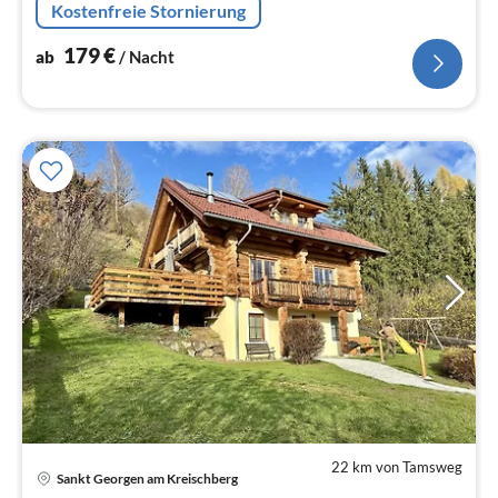
Kostenfreie Stornierung
Murau.
179
€
ab
/ Nacht
22 km von Tamsweg
Sankt Georgen am Kreischberg
Pre