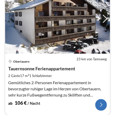
23 km von Tamsweg
Pre
Obertauern
ab
1
Tauernsonne Ferienappartement
pr
2
2 Gäste
17 m
1
Schlafzimmer
Na
Gemütliches 2-Personen Ferienappartement in
bevorzugter ruhiger Lage im Herzen von Obertauern,
sehr kurze Fußwegemtfernung zu Skiliften und
Ortszentrum.
106
€
ab
/ Nacht