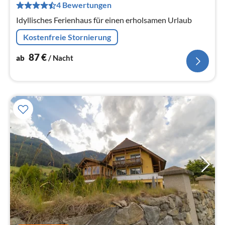
pr
4 Bewertungen
Na
Idyllisches Ferienhaus für einen erholsamen Urlaub
Kostenfreie Stornierung
87
€
ab
/ Nacht