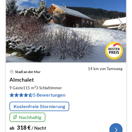
14 km von Tamsweg
Stadl an der Mur
Pre
Almchalet
ab
3
2
9 Gäste
115 m
3
Schlafzimmer
pr
5 Bewertungen
Na
Kostenfreie Stornierung
Nachhaltig
318
€
ab
/ Nacht