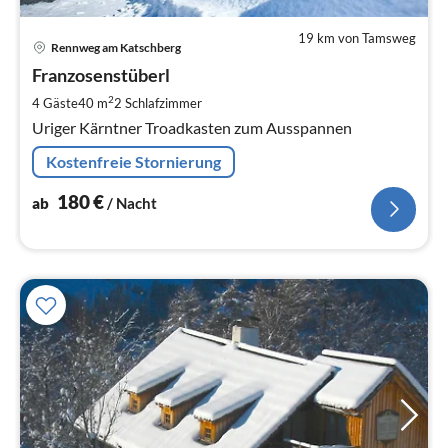
19 km von Tamsweg
Pre
Rennweg am Katschberg
ab
1
Franzosenstüberl
pr
2
4 Gäste
40 m
2
Schlafzimmer
Na
Uriger Kärntner Troadkasten zum Ausspannen
Kostenfreie Stornierung
180
€
ab
/ Nacht