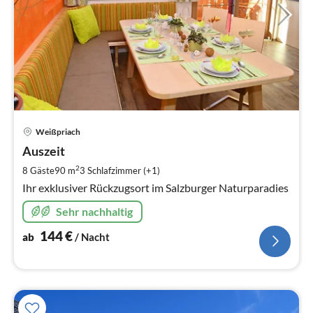
Pre
Weißpriach
ab
1
Auszeit
pr
2
8 Gäste
90 m
3
Schlafzimmer (+1)
Na
Ihr exklusiver Rückzugsort im Salzburger Naturparadies
Sehr nachhaltig
144
€
ab
/ Nacht