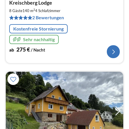
Kreischberg Lodge
ab
2
2
8 Gäste
140 m
4
Schlafzimmer
pr
2 Bewertungen
Na
Kostenfreie Stornierung
Sehr nachhaltig
275
€
ab
/ Nacht