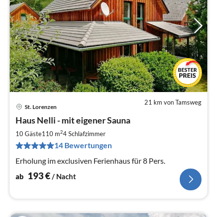
21 km von Tamsweg
St. Lorenzen
Pre
Haus Nelli - mit eigener Sauna
ab
1
2
10 Gäste
110 m
4
Schlafzimmer
pr
14 Bewertungen
Na
Erholung im exclusiven Ferienhaus für 8 Pers.
193
€
ab
/ Nacht