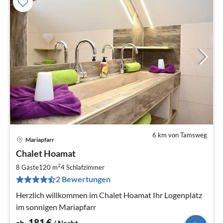
6 km von Tamsweg
Mariapfarr
Pre
Chalet Hoamat
ab
1
2
8 Gäste
120 m
4
Schlafzimmer
pr
2 Bewertungen
Na
Herzlich willkommen im Chalet Hoamat Ihr Logenplatz
im sonnigen Mariapfarr
181
€
ab
/ Nacht