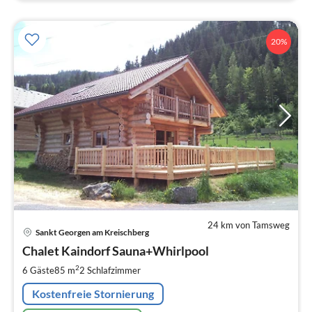
20%
24 km von Tamsweg
Pre
Sankt Georgen am Kreischberg
ab
1
Chalet Kaindorf Sauna+Whirlpool
pr
2
6 Gäste
85 m
2
Schlafzimmer
Na
Kostenfreie Stornierung