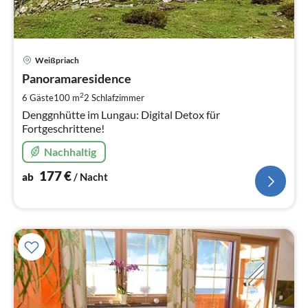
Pre
Weißpriach
ab
1
Panoramaresidence
pr
2
6 Gäste
100 m
2
Schlafzimmer
Na
Denggnhütte im Lungau: Digital Detox für
Fortgeschrittene!
Nachhaltig
177
€
ab
/ Nacht