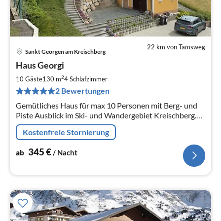
22 km von Tamsweg
Sankt Georgen am Kreischberg
Pre
Haus Georgi
ab
3
2
10 Gäste
130 m
4
Schlafzimmer
pr
2 Bewertungen
Na
Gemütliches Haus für max 10 Personen mit Berg- und
Piste Ausblick im Ski- und Wandergebiet Kreischberg.
Das Haus hat 4 Schlaffzimmer, 2 Badezimmer, Privat
Kostenfreie Stornierung
Parkplatz und Garten
345
€
ab
/ Nacht