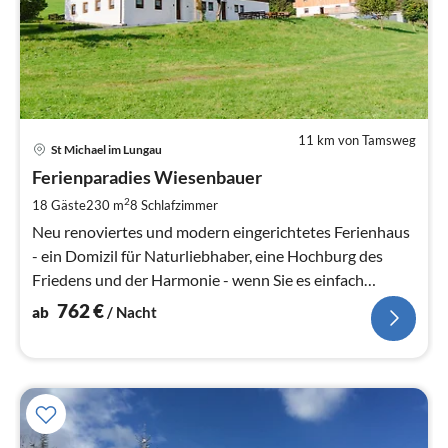
11 km von Tamsweg
Pre
St Michael im Lungau
ab
7
Ferienparadies Wiesenbauer
pr
2
18 Gäste
230 m
8
Schlafzimmer
Na
Neu renoviertes und modern eingerichtetes Ferienhaus
- ein Domizil für Naturliebhaber, eine Hochburg des
Friedens und der Harmonie - wenn Sie es einfach
zulassen.
762
€
ab
/ Nacht