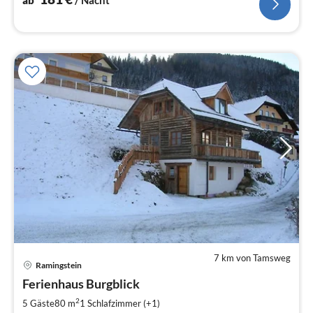
7 km von Tamsweg
Ramingstein
Pre
Ferienhaus Burgblick
ab
8
2
5 Gäste
80 m
1
Schlafzimmer (+1)