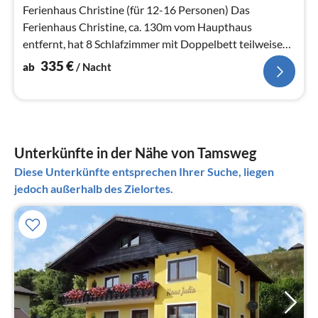
Ferienhaus Christine (für 12-16 Personen) Das
Ferienhaus Christine, ca. 130m vom Haupthaus
entfernt, hat 8 Schlafzimmer mit Doppelbett teilweise
mit Zusatzbett , 5 Duschen und 5 WC
335
€
ab
/ Nacht
Unterkünfte in der Nähe von Tamsweg
Diese Unterkünfte entsprechen Ihrer Suche, liegen
jedoch außerhalb des Zielortes.