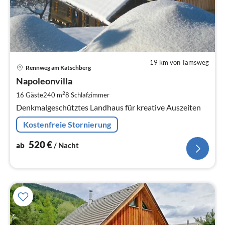
19 km von Tamsweg
Pre
Rennweg am Katschberg
ab
5
Napoleonvilla
pr
2
16 Gäste
240 m
8
Schlafzimmer
Na
Denkmalgeschütztes Landhaus für kreative Auszeiten
Kostenfreie Stornierung
520
€
ab
/ Nacht