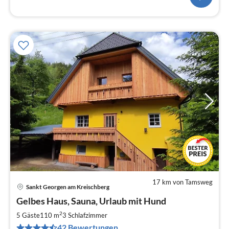
17 km von Tamsweg
Sankt Georgen am Kreischberg
Pre
Gelbes Haus, Sauna, Urlaub mit Hund
ab
1
2
5 Gäste
110 m
3
Schlafzimmer
pr
42 Bewertungen