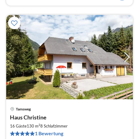
Tamsweg
Pre
Haus Christine
ab
3
2
16 Gäste
130 m
8
Schlafzimmer
pr
1 Bewertung
Na