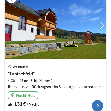
Pre
Weißpriach
ab
1
"Lantschfeld"
pr
2
4 Gäste
45 m
1
Schlafzimmer (+1)
Na
Ihr exklusiver Rückzugsort im Salzburger Naturparadies
Nachhaltig
131
€
ab
/ Nacht