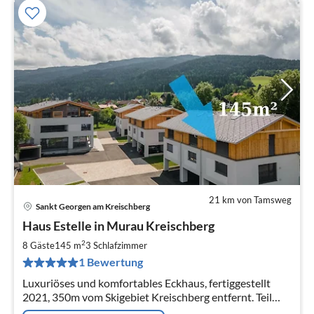
21 km von Tamsweg
Sankt Georgen am Kreischberg
Pre
Haus Estelle in Murau Kreischberg
ab
1
2
8 Gäste
145 m
3
Schlafzimmer
pr
1 Bewertung
Na
Luxuriöses und komfortables Eckhaus, fertiggestellt
2021, 350m vom Skigebiet Kreischberg entfernt. Teil
eines kleinen alpinen "Ferienortes" im Murtal, bei