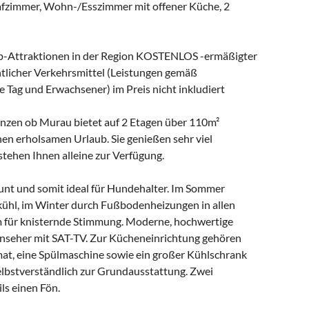
lafzimmer, Wohn-/Esszimmer mit offener Küche, 2
Top-Attraktionen in der Region KOSTENLOS -ermäßigter
ntlicher Verkehrsmittel (Leistungen gemäß
Tag und Erwachsener) im Preis nicht inkludiert
renzen ob Murau bietet auf 2 Etagen über 110m²
n erholsamen Urlaub. Sie genießen sehr viel
stehen Ihnen alleine zur Verfügung.
unt und somit ideal für Hundehalter. Im Sommer
ühl, im Winter durch Fußbodenheizungen in allen
für knisternde Stimmung. Moderne, hochwertige
ernseher mit SAT-TV. Zur Kücheneinrichtung gehören
at, eine Spülmaschine sowie ein großer Kühlschrank
selbstverständlich zur Grundausstattung. Zwei
ls einen Fön.