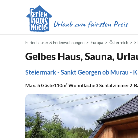
Ferienhäuser & Ferienwohnungen
Europa
Österreich
S
Gelbes Haus, Sauna, Url
Steiermark - Sankt Georgen ob Murau - K
Max.
5
Gäste
110m²
Wohnfläche
3
Schlafzimmer
2
B