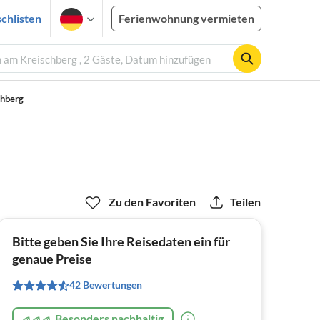
chlisten
Ferienwohnung vermieten
 am Kreischberg , 2 Gäste, Datum hinzufügen
chberg
Zu den Favoriten
Teilen
Bitte geben Sie Ihre Reisedaten ein für
genaue Preise
42 Bewertungen
Besonders nachhaltig