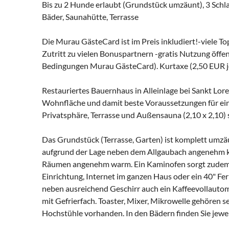
Bis zu 2 Hunde erlaubt (Grundstück umzäunt), 3 Sch
Bäder, Saunahütte, Terrasse
Die Murau GästeCard ist im Preis inkludiert!-viele 
Zutritt zu vielen Bonuspartnern -gratis Nutzung öffe
Bedingungen Murau GästeCard). Kurtaxe (2,50 EUR je 
Restauriertes Bauernhaus in Alleinlage bei Sankt Lo
Wohnfläche und damit beste Voraussetzungen für eine
Privatsphäre, Terrasse und Außensauna (2,10 x 2,10) 
Das Grundstück (Terrasse, Garten) ist komplett umzä
aufgrund der Lage neben dem Allgaubach angenehm k
Räumen angenehm warm. Ein Kaminofen sorgt zudem 
Einrichtung, Internet im ganzen Haus oder ein 40" F
neben ausreichend Geschirr auch ein Kaffeevollautom
mit Gefrierfach. Toaster, Mixer, Mikrowelle gehören 
Hochstühle vorhanden. In den Bädern finden Sie jewei