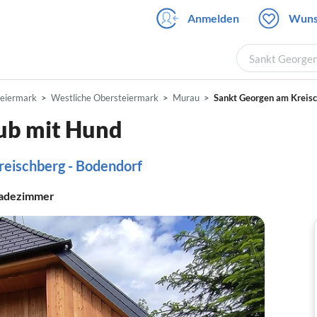
Anmelden
Wuns
Sankt Georgen
teiermark
Westliche Obersteiermark
Murau
Sankt Georgen am Kreis
aub mit Hund
reischberg - Bodendorf
adezimmer