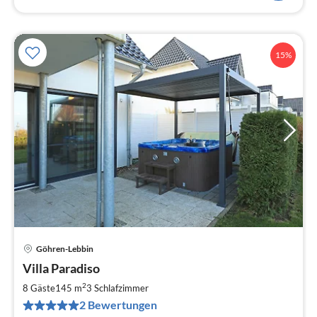
15%
Göhren-Lebbin
Pre
Villa Paradiso
ab
1
2
8 Gäste
145 m
3
Schlafzimmer
pr
2 Bewertungen
Na