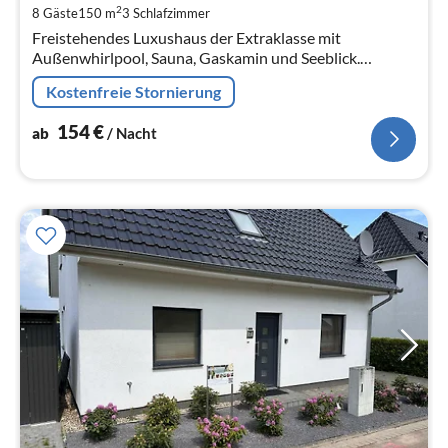
pr
2
8 Gäste
150 m
3
Schlafzimmer
Na
Freistehendes Luxushaus der Extraklasse mit
Außenwhirlpool, Sauna, Gaskamin und Seeblick.
Haustiere sind willkommen. Die Seevilla hat ein großes
Kostenfreie Stornierung
Herz für Kinder !!
154
€
ab
/ Nacht