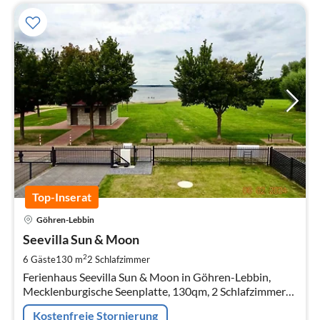
Top-Inserat
Pre
Göhren-Lebbin
ab
1
Seevilla Sun & Moon
pr
2
6 Gäste
130 m
2
Schlafzimmer
Na
Ferienhaus Seevilla Sun & Moon in Göhren-Lebbin,
Mecklenburgische Seenplatte, 130qm, 2 Schlafzimmer
Zimmer, 6 Personen möglich mit Zustellbetten
Kostenfreie Stornierung