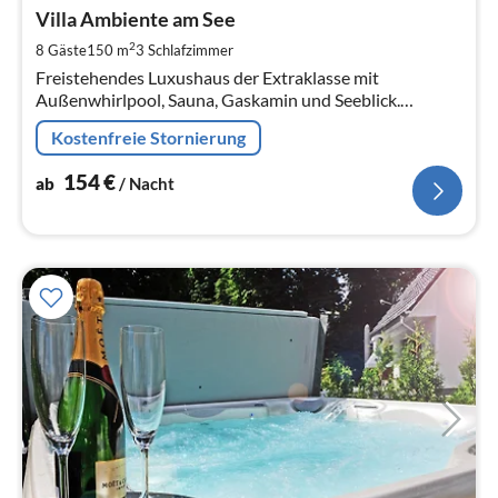
ab
1
Villa Ambiente am See
pr
2
8 Gäste
150 m
3
Schlafzimmer
Na
Freistehendes Luxushaus der Extraklasse mit
Außenwhirlpool, Sauna, Gaskamin und Seeblick.
Haustiere sind willkommen. Die Seevilla hat ein großes
Kostenfreie Stornierung
Herz für Kinder !!
154
€
ab
/ Nacht