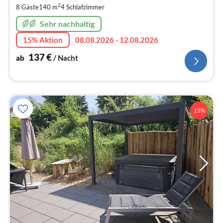
pr
2
8 Gäste
140 m
4
Schlafzimmer
Na
Sehr nachhaltig
15% Aktion
08.08.2026 - 12.08.2026
137
€
ab
/ Nacht
15%