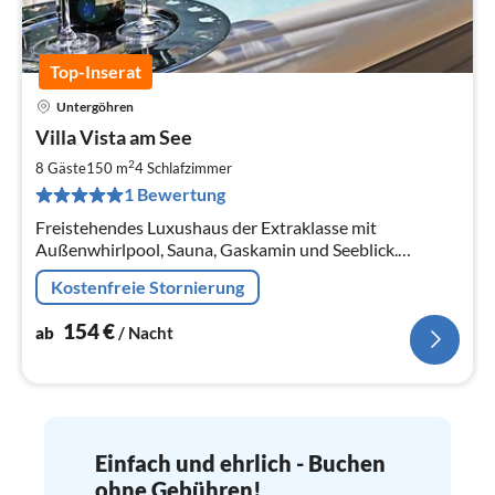
Top-Inserat
Untergöhren
Pre
Villa Vista am See
ab
1
2
8 Gäste
150 m
4
Schlafzimmer
pr
1 Bewertung
Na
Freistehendes Luxushaus der Extraklasse mit
Außenwhirlpool, Sauna, Gaskamin und Seeblick.
Haustiere sind willkommen. Die Seevilla hat ein großes
Kostenfreie Stornierung
Herz für Kinder !!
154
€
ab
/ Nacht
Einfach und ehrlich - Buchen
ohne Gebühren!