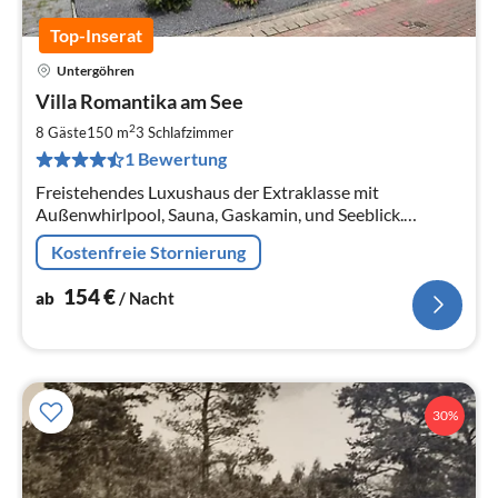
Top-Inserat
Untergöhren
Pre
Villa Romantika am See
ab
1
2
8 Gäste
150 m
3
Schlafzimmer
pr
1 Bewertung
Na
Freistehendes Luxushaus der Extraklasse mit
Außenwhirlpool, Sauna, Gaskamin, und Seeblick.
Haustiere sind willkommen. Die Seevilla hat ein großes
Kostenfreie Stornierung
Herz für Kinder !!
154
€
ab
/ Nacht
30%