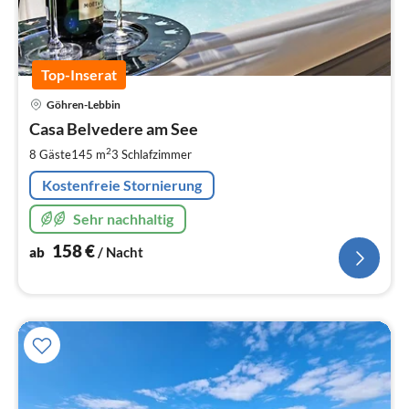
Top-Inserat
Pre
Göhren-Lebbin
ab
1
Casa Belvedere am See
pr
2
8 Gäste
145 m
3
Schlafzimmer
Na
Kostenfreie Stornierung
Sehr nachhaltig
158
€
ab
/ Nacht