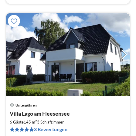
Untergöhren
Pre
Villa Lago am Fleesensee
ab
1
2
6 Gäste
145 m
3
Schlafzimmer
pr
3 Bewertungen
Na