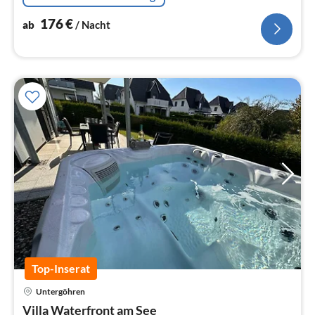
176
€
ab
/ Nacht
Top-Inserat
Pre
Untergöhren
ab
1
Villa Waterfront am See