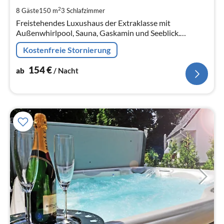
pr
2
8 Gäste
150 m
3
Schlafzimmer
Na
Freistehendes Luxushaus der Extraklasse mit
Außenwhirlpool, Sauna, Gaskamin und Seeblick.
Haustiere sind willkommen. Die Seevilla hat ein großes
Kostenfreie Stornierung
Herz für Kinder !!
154
€
ab
/ Nacht