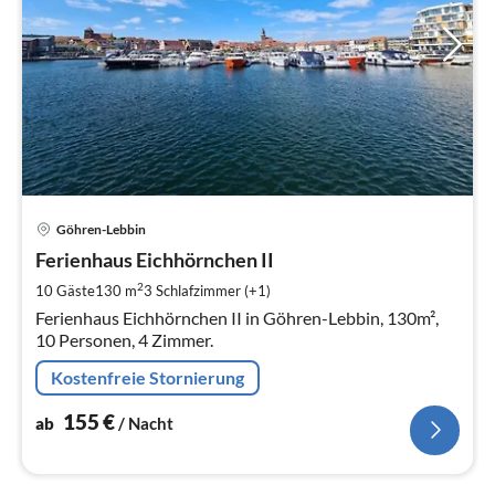
Pre
Göhren-Lebbin
ab
1
Ferienhaus Eichhörnchen II
pr
2
10 Gäste
130 m
3
Schlafzimmer (+1)
Na
Ferienhaus Eichhörnchen II in Göhren-Lebbin, 130m²,
10 Personen, 4 Zimmer.
Kostenfreie Stornierung
155
€
ab
/ Nacht