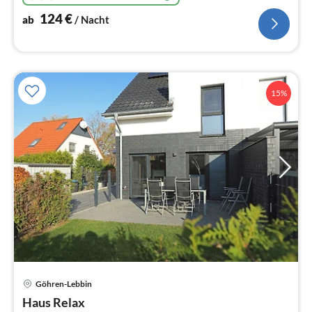
124
€
ab
/ Nacht
15%
Pre
Göhren-Lebbin
ab
1
Haus Relax