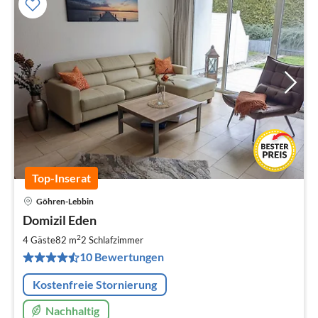
Top-Inserat
Göhren-Lebbin
Pre
Domizil Eden
ab
1
2
4 Gäste
82 m
2
Schlafzimmer
pr
10 Bewertungen
Na
Kostenfreie Stornierung
Nachhaltig