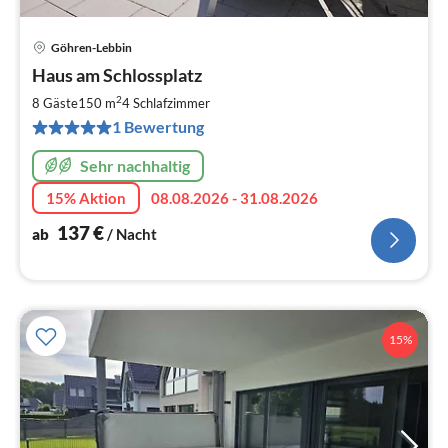
Göhren-Lebbin
Pre
Haus am Schlossplatz
ab
1
2
8 Gäste
150 m
4
Schlafzimmer
pr
1 Bewertung
Na
Sehr nachhaltig
15% Aktion
08.08.2026 - 31.08.2026
137
€
ab
/ Nacht
15%