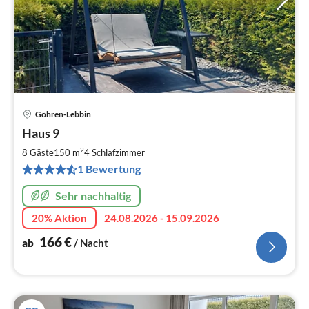
Göhren-Lebbin
Pre
Haus 9
ab
1
2
8 Gäste
150 m
4
Schlafzimmer
pr
1 Bewertung
Na
Sehr nachhaltig
20% Aktion
24.08.2026 - 15.09.2026
166
€
ab
/ Nacht