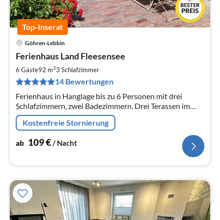
Top-Inserat
Göhren-Lebbin
Pre
Ferienhaus Land Fleesensee
ab
1
2
6 Gäste
92 m
3
Schlafzimmer
pr
14 Bewertungen
Na
Ferienhaus in Hanglage bis zu 6 Personen mit drei
Schlafzimmern, zwei Badezimmern. Drei Terassen im
Blumengarten. Kaminofen für behagliche Wintertage.
Kostenfreie Stornierung
Grill für gemütliche Abende.
109
€
ab
/ Nacht