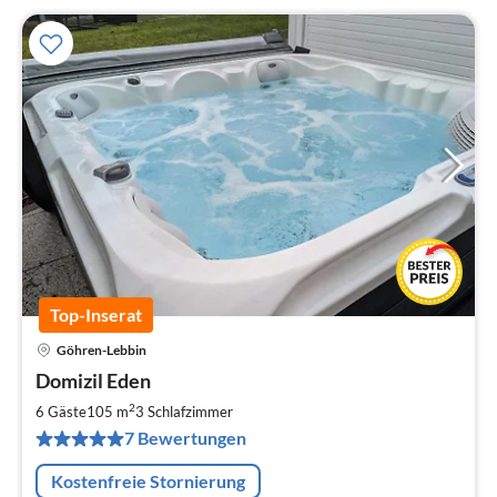
Top-Inserat
Göhren-Lebbin
Pre
Domizil Eden
ab
1
2
6 Gäste
105 m
3
Schlafzimmer
pr
7 Bewertungen
Na
Kostenfreie Stornierung