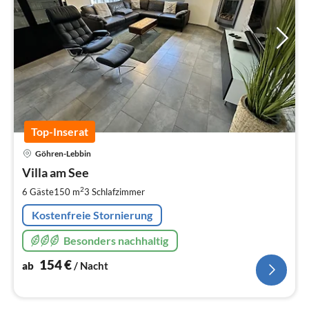
Top-Inserat
Pre
Göhren-Lebbin
ab
1
Villa am See
pr
2
6 Gäste
150 m
3
Schlafzimmer
Na
Kostenfreie Stornierung
Besonders nachhaltig
154
€
ab
/ Nacht