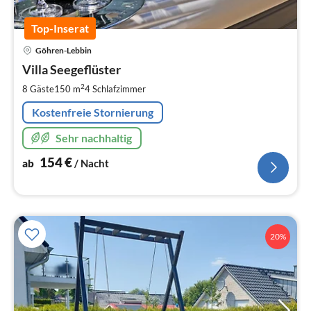
Top-Inserat
Pre
Göhren-Lebbin
ab
1
Villa Seegeflüster
pr
2
8 Gäste
150 m
4
Schlafzimmer
Na
Kostenfreie Stornierung
Sehr nachhaltig
154
€
ab
/ Nacht
20%