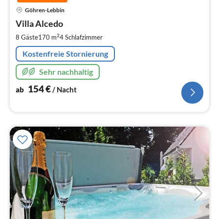
Pre
Göhren-Lebbin
ab
1
Villa Alcedo
pr
2
8 Gäste
170 m
4
Schlafzimmer
Na
Kostenfreie Stornierung
Sehr nachhaltig
154
€
ab
/ Nacht