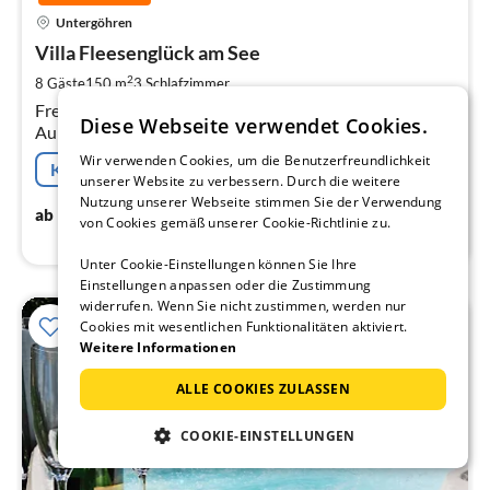
Pre
Untergöhren
ab
1
Villa Fleesenglück am See
pr
2
8 Gäste
150 m
3
Schlafzimmer
Na
Freistehendes Luxushaus der Extraklasse mit
Diese Webseite verwendet Cookies.
Außenwhirlpool, Sauna, Gaskamin und Seeblick.
Haustiere sind willkommen. Die Seevilla hat ein großes
Wir verwenden Cookies, um die Benutzerfreundlichkeit
Kostenfreie Stornierung
Herz für Kinder !!
unserer Website zu verbessern. Durch die weitere
Nutzung unserer Webseite stimmen Sie der Verwendung
154
€
ab
/ Nacht
von Cookies gemäß unserer Cookie-Richtlinie zu.
Unter Cookie-Einstellungen können Sie Ihre
Einstellungen anpassen oder die Zustimmung
widerrufen. Wenn Sie nicht zustimmen, werden nur
Cookies mit wesentlichen Funktionalitäten aktiviert.
Weitere Informationen
ALLE COOKIES ZULASSEN
COOKIE-EINSTELLUNGEN