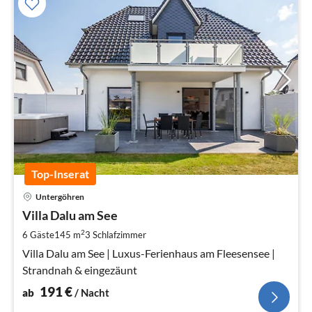
Top-Inserat
Pre
Untergöhren
ab
1
Villa Dalu am See
pr
2
6 Gäste
145 m
3
Schlafzimmer
Na
Villa Dalu am See | Luxus-Ferienhaus am Fleesensee |
Strandnah & eingezäunt
191
€
ab
/ Nacht