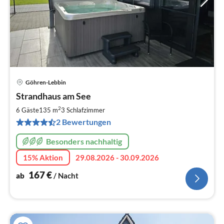
Göhren-Lebbin
Pre
Strandhaus am See
ab
1
2
6 Gäste
135 m
3
Schlafzimmer
pr
2 Bewertungen
Na
Besonders nachhaltig
15% Aktion
29.08.2026 - 30.09.2026
167
€
ab
/ Nacht