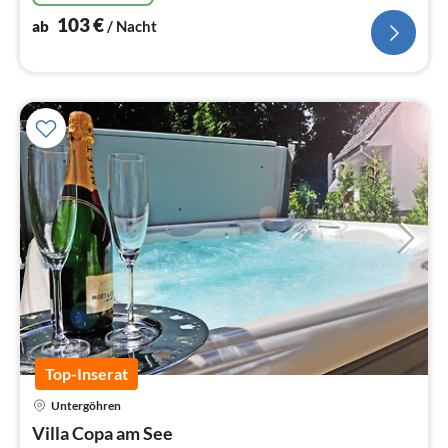
103
€
ab
/ Nacht
Top-Inserat
Pre
Untergöhren
ab
1
Villa Copa am See