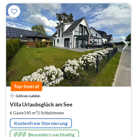
Top-Inserat
Pre
Göhren-Lebbin
ab
1
Villa Urlaubsglück am See
pr
2
6 Gäste
140 m
3
Schlafzimmer
Na
Kostenfreie Stornierung
Besonders nachhaltig