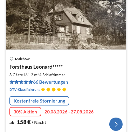
Malchow
Pre
Forsthaus Leonard*****
ab
1
2
8 Gäste
161.2 m
4
Schlafzimmer
pr
66 Bewertungen
Na
DTV-Klassifizierung
Kostenfreie Stornierung
30% Aktion
20.08.2026 - 27.08.2026
158
€
ab
/ Nacht