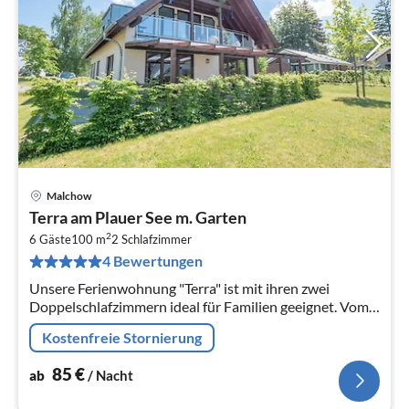
Malchow
Pre
Terra am Plauer See m. Garten
ab
2
8
6 Gäste
100 m
2
Schlafzimmer
4 Bewertungen
pr
Na
Unsere Ferienwohnung "Terra" ist mit ihren zwei
Doppelschlafzimmern ideal für Familien geeignet. Vom
Wohnbereich aus haben Sie Zutritt zur möblierten
Kostenfreie Stornierung
Terrasse (mit Grill)
85
€
ab
/ Nacht