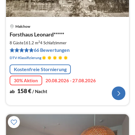
Malchow
Pre
Forsthaus Leonard*****
ab
1
2
8 Gäste
161.2 m
4
Schlafzimmer
pr
66 Bewertungen
Na
DTV-Klassifizierung
Kostenfreie Stornierung
30% Aktion
20.08.2026 - 27.08.2026
158
€
ab
/ Nacht