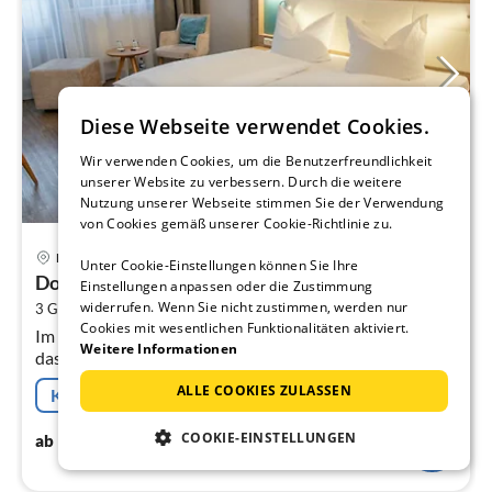
Diese Webseite verwendet Cookies.
Wir verwenden Cookies, um die Benutzerfreundlichkeit
unserer Website zu verbessern. Durch die weitere
Nutzung unserer Webseite stimmen Sie der Verwendung
von Cookies gemäß unserer Cookie-Richtlinie zu.
Pre
Malchow
Unter Cookie-Einstellungen können Sie Ihre
ab
Doppelzimmer
9
Einstellungen anpassen oder die Zustimmung
widerrufen. Wenn Sie nicht zustimmen, werden nur
2
3 Gäste
22 m
1
Schlafzimmer
pr
Cookies mit wesentlichen Funktionalitäten aktiviert.
Im malerischen Malchow, im Ortsteil Lenz, erwartet dich
Na
Weitere Informationen
das charmante Hotel Lenzer Krug. Direkt am idyllischen
Lenzer Kanal gelegen, bietet das Hotel eine perfekte
ALLE COOKIES ZULASSEN
Kostenfreie Stornierung
Kombination aus...
99
€
COOKIE-EINSTELLUNGEN
ab
/ Nacht