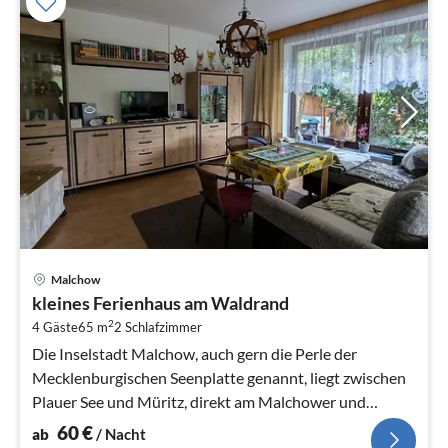
Pre
Malchow
ab
kleines Ferienhaus am Waldrand
6
2
4 Gäste
65 m
2
Schlafzimmer
pr
Na
Die Inselstadt Malchow, auch gern die Perle der
Mecklenburgischen Seenplatte genannt, liegt zwischen
Plauer See und Müritz, direkt am Malchower und
Fleesensee.
60
€
ab
/ Nacht