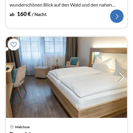
wunderschönen Blick auf den Wald und den nahen
Plauer See.
160
€
ab
/ Nacht
Pre
Malchow
ab