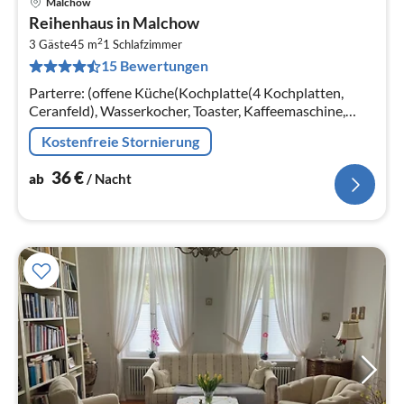
Malchow
Pre
Reihenhaus in Malchow
ab
2
3
3 Gäste
45 m
1
Schlafzimmer
15 Bewertungen
pr
Na
Parterre: (offene Küche(Kochplatte(4 Kochplatten,
Ceranfeld), Wasserkocher, Toaster, Kaffeemaschine,
Backofen, Spülmaschine, Kühl-/Gefrierkombination)
Kostenfreie Stornierung
36
€
ab
/ Nacht