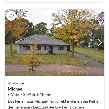
Pre
Malchow
ab
Michael
1
2
6 Gäste
140 m
3
Schlafzimmer
pr
Na
Das Ferienhaus Michael liegt direkt in der ersten Reihe
des Ferienpark Lenz und der Gast erhält einen