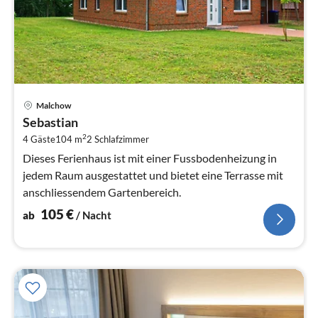
Pre
Malchow
ab
Sebastian
1
2
4 Gäste
104 m
2
Schlafzimmer
pr
Na
Dieses Ferienhaus ist mit einer Fussbodenheizung in
jedem Raum ausgestattet und bietet eine Terrasse mit
anschliessendem Gartenbereich.
105
€
ab
/ Nacht