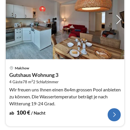
Pre
Malchow
ab
Gutshaus Wohnung 3
1
2
4 Gäste
78 m
2
Schlafzimmer
pr
Na
Wir freuen uns Ihnen einen 8x4m grossen Pool anbieten
zu können. Die Wassertemperatur beträgt je nach
Witterung 19-24 Grad.
100
€
ab
/ Nacht