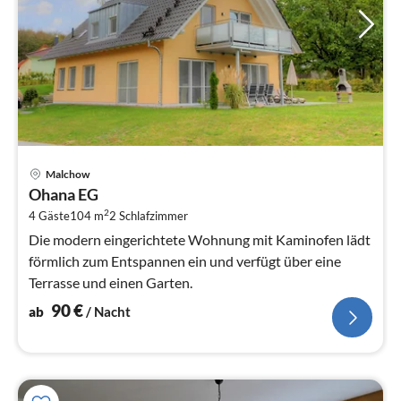
Pre
Malchow
ab
Ohana EG
9
2
4 Gäste
104 m
2
Schlafzimmer
pr
Na
Die modern eingerichtete Wohnung mit Kaminofen lädt
förmlich zum Entspannen ein und verfügt über eine
Terrasse und einen Garten.
90
€
ab
/ Nacht