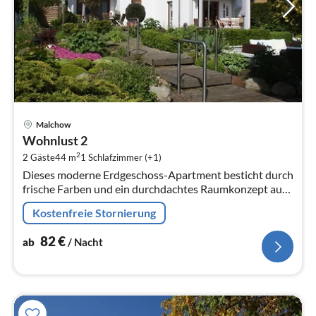
Pre
Malchow
ab
Wohnlust 2
8
2
2 Gäste
44 m
1
Schlafzimmer (+1)
pr
Dieses moderne Erdgeschoss-Apartment besticht durch
Na
frische Farben und ein durchdachtes Raumkonzept auf
44 m² Wohnfläche.
Kostenfreie Stornierung
82
€
ab
/ Nacht