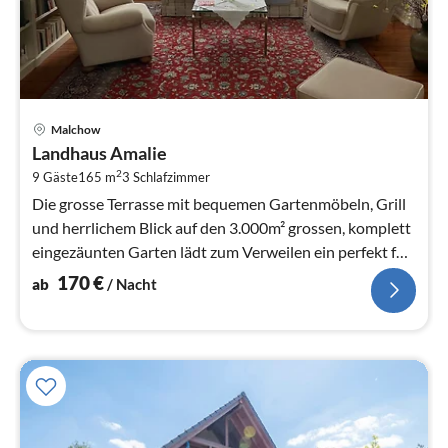
Pre
Malchow
ab
Landhaus Amalie
1
2
9 Gäste
165 m
3
Schlafzimmer
pr
Na
Die grosse Terrasse mit bequemen Gartenmöbeln, Grill
und herrlichem Blick auf den 3.000m² grossen, komplett
eingezäunten Garten lädt zum Verweilen ein perfekt für
Familien mit...
170
€
ab
/ Nacht