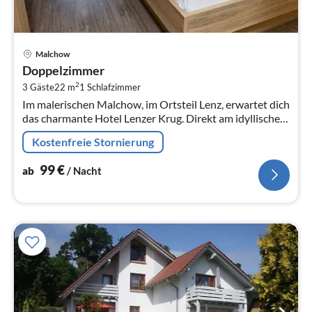
Pre
Malchow
ab
Doppelzimmer
9
2
3 Gäste
22 m
1
Schlafzimmer
pr
Im malerischen Malchow, im Ortsteil Lenz, erwartet dich
Na
das charmante Hotel Lenzer Krug. Direkt am idyllischen
Lenzer Kanal gelegen, bietet das Hotel eine perfekte
Kostenfreie Stornierung
Kombination aus...
99
€
ab
/ Nacht