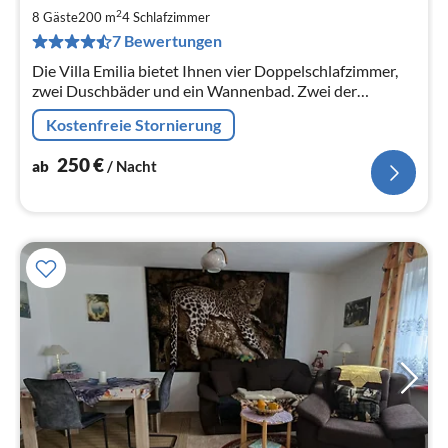
ab
2
2
8 Gäste
200 m
4
Schlafzimmer
7 Bewertungen
pr
Na
Die Villa Emilia bietet Ihnen vier Doppelschlafzimmer,
zwei Duschbäder und ein Wannenbad. Zwei der
Doppelschlafzimmer haben ein eigenes Bad.
Kostenfreie Stornierung
250
€
ab
/ Nacht