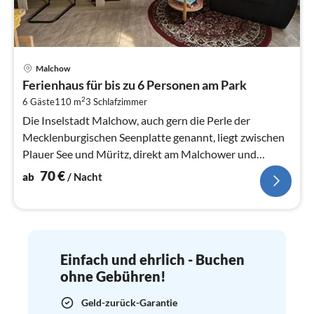
Pre
Malchow
ab
Ferienhaus für bis zu 6 Personen am Park
7
2
6 Gäste
110 m
3
Schlafzimmer
pr
Na
Die Inselstadt Malchow, auch gern die Perle der
Mecklenburgischen Seenplatte genannt, liegt zwischen
Plauer See und Müritz, direkt am Malchower und
Fleesensee.
70
€
ab
/ Nacht
Einfach und ehrlich - Buchen
ohne Gebühren!
Geld-zurück-Garantie