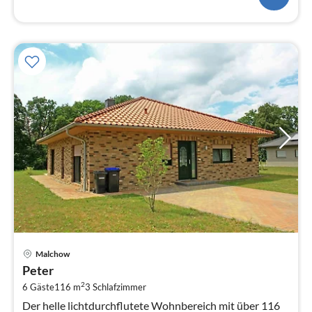
Pre
Malchow
ab
Peter
1
2
6 Gäste
116 m
3
Schlafzimmer
pr
Na
Der helle lichtdurchflutete Wohnbereich mit über 116