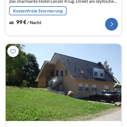
das charmante Hotel Lenzer Krug. Direkt am idyllischen
Lenzer Kanal gelegen, bietet das Hotel eine perfekte
Kostenfreie Stornierung
Kombination aus...
99
€
ab
/ Nacht