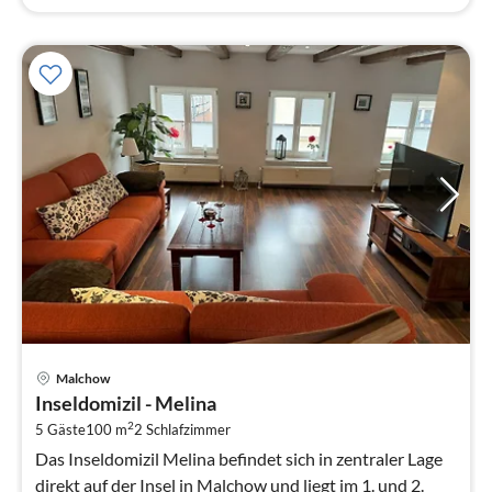
Pre
Malchow
ab
Inseldomizil - Melina
1
2
5 Gäste
100 m
2
Schlafzimmer
pr
Na
Das Inseldomizil Melina befindet sich in zentraler Lage
direkt auf der Insel in Malchow und liegt im 1. und 2.