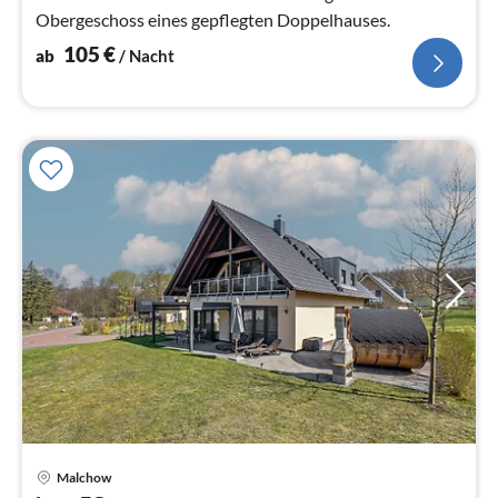
Obergeschoss eines gepflegten Doppelhauses.
105
€
ab
/ Nacht
Pre
Malchow
ab