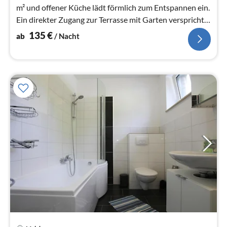
m² und offener Küche lädt förmlich zum Entspannen ein.
Ein direkter Zugang zur Terrasse mit Garten verspricht
Urlaub pur.
135
€
ab
/ Nacht