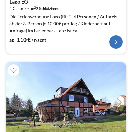
Lago EG
1
2
4 Gäste
104 m
2
Schlafzimmer
pr
Na
Die Ferienwohnung Lago (für 2-4 Personen / Aufpreis
ab der 3. Person je 10,00€ pro Tag / Kinderbett auf
Anfrage) im Ferienpark Lenz ist ca.
110
€
ab
/ Nacht