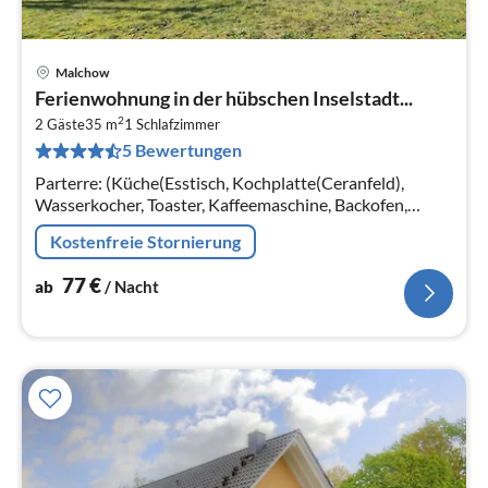
Malchow
Pre
Ferienwohnung in der hübschen Inselstadt...
ab
2
7
2 Gäste
35 m
1
Schlafzimmer
5 Bewertungen
pr
Na
Parterre: (Küche(Esstisch, Kochplatte(Ceranfeld),
Wasserkocher, Toaster, Kaffeemaschine, Backofen,
Kühl-/Gefrierkombination),
Kostenfreie Stornierung
Wohn/Esszimmer(Schlafcouch 1 Pers.
77
€
ab
/ Nacht