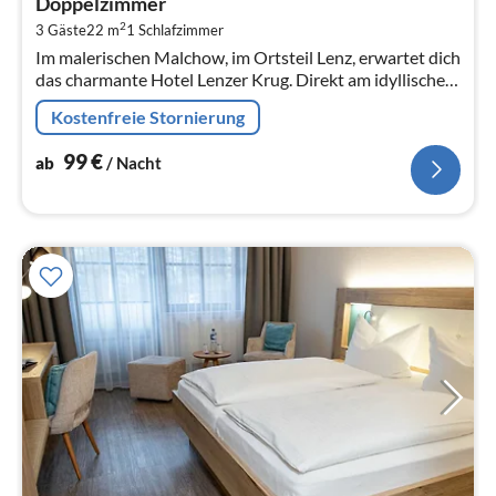
Doppelzimmer
9
2
3 Gäste
22 m
1
Schlafzimmer
pr
Im malerischen Malchow, im Ortsteil Lenz, erwartet dich
Na
das charmante Hotel Lenzer Krug. Direkt am idyllischen
Lenzer Kanal gelegen, bietet das Hotel eine perfekte
Kostenfreie Stornierung
Kombination aus...
99
€
ab
/ Nacht