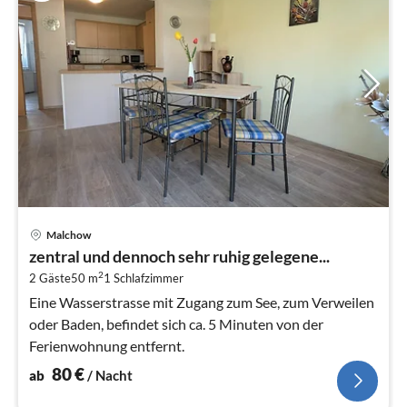
Pre
Malchow
ab
zentral und dennoch sehr ruhig gelegene...
8
2
2 Gäste
50 m
1
Schlafzimmer
pr
Na
Eine Wasserstrasse mit Zugang zum See, zum Verweilen
oder Baden, befindet sich ca. 5 Minuten von der
Ferienwohnung entfernt.
80
€
ab
/ Nacht