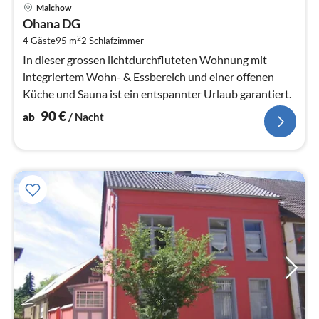
Pre
Malchow
ab
Ohana DG
9
2
4 Gäste
95 m
2
Schlafzimmer
pr
Na
In dieser grossen lichtdurchfluteten Wohnung mit
integriertem Wohn- & Essbereich und einer offenen
Küche und Sauna ist ein entspannter Urlaub garantiert.
90
€
ab
/ Nacht