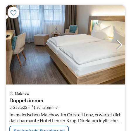
Pre
Malchow
ab
Doppelzimmer
9
2
3 Gäste
22 m
1
Schlafzimmer
pr
Im malerischen Malchow, im Ortsteil Lenz, erwartet dich
Na
das charmante Hotel Lenzer Krug. Direkt am idyllischen
Lenzer Kanal gelegen, bietet das Hotel eine perfekte
Kostenfreie Stornierung