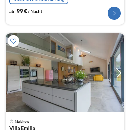
Kombination aus...
99
€
ab
/ Nacht
Malchow
Pre
Villa Emilia