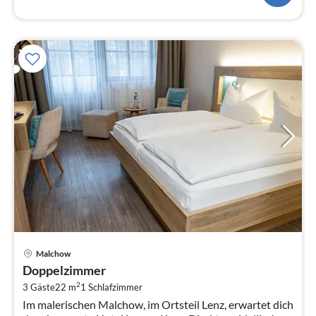
Pre
Malchow
ab
Doppelzimmer
9
2
3 Gäste
22 m
1
Schlafzimmer
pr
Im malerischen Malchow, im Ortsteil Lenz, erwartet dich
Na