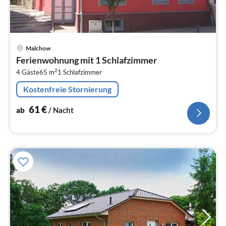
Pre
Malchow
ab
Ferienwohnung mit 1 Schlafzimmer
6
2
4 Gäste
65 m
1
Schlafzimmer
pr
Na
Kostenfreie Stornierung
61
€
ab
/ Nacht