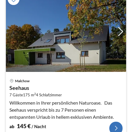
Pre
Malchow
ab
Seehaus
1
2
7 Gäste
175 m
4
Schlafzimmer
pr
Na
Willkommen in Ihrer persönlichen Naturoase. Das
Seehaus verspricht bis zu 7 Personen einen
entspannten Urlaub in hellem exklusiven Ambiente.
145
€
ab
/ Nacht