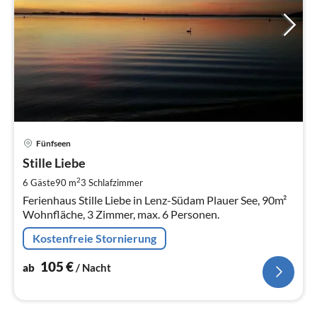
Pre
Fünfseen
ab
1
Stille Liebe
pr
2
6 Gäste
90 m
3
Schlafzimmer
Na
Ferienhaus Stille Liebe in Lenz-Südam Plauer See, 90m²
Wohnfläche, 3 Zimmer, max. 6 Personen.
Kostenfreie Stornierung
105
€
ab
/ Nacht