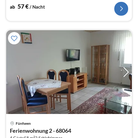
57
€
ab
/ Nacht
Pre
Fünfseen
ab
Ferienwohnung 2 - 68064
5
2
4 Gäste
58 m
2
Schlafzimmer