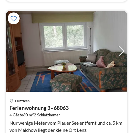
Pre
Fünfseen
ab
Ferienwohnung 3 - 68063
5
2
4 Gäste
60 m
2
Schlafzimmer
pr
Na
Nur wenige Meter vom Plauer See entfernt und ca. 5 km
von Malchow liegt der kleine Ort Lenz.