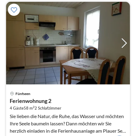
Pre
Fünfseen
ab
Ferienwohnung 2
7
2
4 Gäste
58 m
2
Schlafzimmer
pr
Na
Sie lieben die Natur, die Ruhe, das Wasser und möchten
Ihre Seele baumeln lassen? Dann möchten wir Sie
herzlich einladen in die Ferienhausanlage am Plauer See