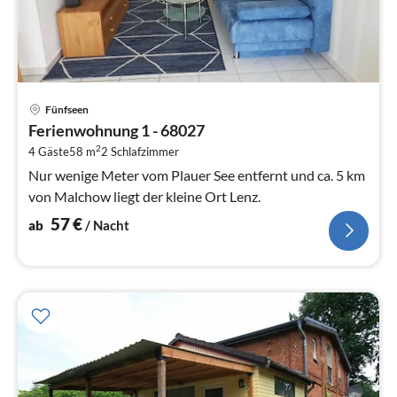
Pre
Fünfseen
ab
Ferienwohnung 1 - 68027
5
2
4 Gäste
58 m
2
Schlafzimmer
pr
Na
Nur wenige Meter vom Plauer See entfernt und ca. 5 km
von Malchow liegt der kleine Ort Lenz.
57
€
ab
/ Nacht