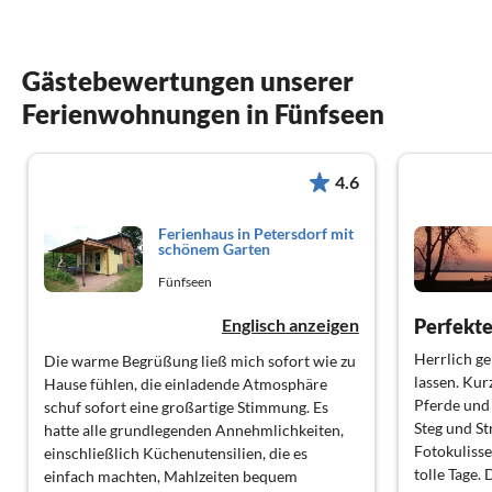
Gästebewertungen unserer
Ferienwohnungen in Fünfseen
4.6
Ferienhaus in Petersdorf mit
schönem Garten
Fünfseen
Englisch anzeigen
Herrlich ge
Die warme Begrüßung ließ mich sofort wie zu
lassen. Ku
Hause fühlen, die einladende Atmosphäre
Pferde und 
schuf sofort eine großartige Stimmung. Es
Steg und St
hatte alle grundlegenden Annehmlichkeiten,
Fotokuliss
einschließlich Küchenutensilien, die es
tolle Tage.
einfach machten, Mahlzeiten bequem