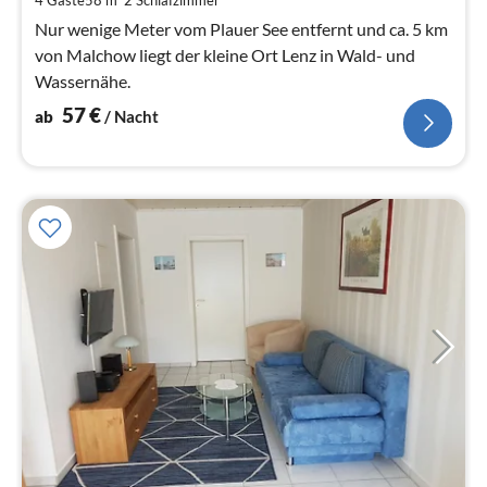
pr
Na
Nur wenige Meter vom Plauer See entfernt und ca. 5 km
von Malchow liegt der kleine Ort Lenz in Wald- und
Wassernähe.
57
€
ab
/ Nacht