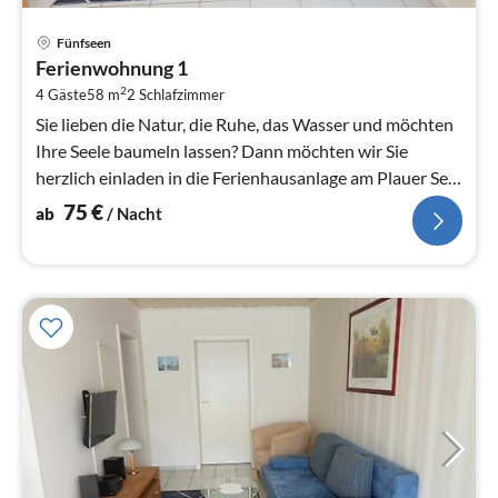
Pre
Fünfseen
ab
Ferienwohnung 1
7
2
4 Gäste
58 m
2
Schlafzimmer
pr
Na
Sie lieben die Natur, die Ruhe, das Wasser und möchten
Ihre Seele baumeln lassen? Dann möchten wir Sie
herzlich einladen in die Ferienhausanlage am Plauer See
zu kommen.
75
€
ab
/ Nacht