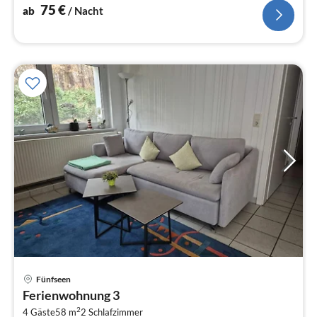
zu kommen.
75
€
ab
/ Nacht
Pre
Fünfseen
ab
Ferienwohnung 3
7
2
4 Gäste
58 m
2
Schlafzimmer
pr