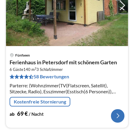
Fünfseen
Pre
Ferienhaus in Petersdorf mit schönem Garten
ab
2
7
6 Gäste
140 m
3
Schlafzimmer
58 Bewertungen
pr
Na
Parterre: (Wohnzimmer(TV(Flatscreen, Satellit),
Sitzecke, Radio), Esszimmer(Esstisch(6 Personen)),
Küche(Kochplatte(4 Kochplatten, Ceranfeld)
Kostenfreie Stornierung
69
€
ab
/ Nacht