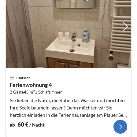
Pre
Fünfseen
ab
Ferienwohnung 4
6
2
2 Gäste
45 m
1
Schlafzimmer
pr
Na
Sie lieben die Natur, die Ruhe, das Wasser und möchten
Ihre Seele baumeln lassen? Dann möchten wir Sie
herzlich einladen in die Ferienhausanlage am Plauer See
zu kommen.
60
€
ab
/ Nacht