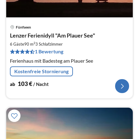
Fünfseen
Pre
Lenzer Ferienidyll "Am Plauer See"
ab
1
2
6 Gäste
90 m
3
Schlafzimmer
pr
1 Bewertung
Na
Ferienhaus mit Badesteg am Plauer See
Kostenfreie Stornierung
103
€
ab
/ Nacht