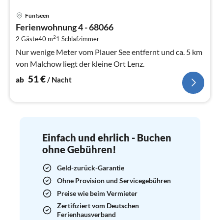
Pre
Fünfseen
ab
Ferienwohnung 4 - 68066
5
2
2 Gäste
40 m
1
Schlafzimmer
pr
Na
Nur wenige Meter vom Plauer See entfernt und ca. 5 km
von Malchow liegt der kleine Ort Lenz.
51
€
ab
/ Nacht
Einfach und ehrlich - Buchen
ohne Gebühren!
Geld-zurück-Garantie
Ohne Provision und Servicegebühren
Preise wie beim Vermieter
Zertifiziert vom Deutschen
Ferienhausverband