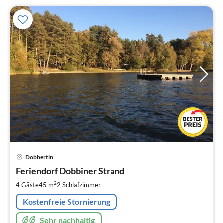
Pre
Dobbertin
ab
6
Feriendorf Dobbiner Strand
pr
2
4 Gäste
45 m
2
Schlafzimmer
Na
Kostenfreie Stornierung
Sehr nachhaltig