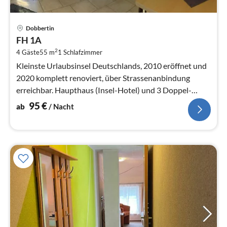
Pre
Dobbertin
ab
FH 1A
9
2
4 Gäste
55 m
1
Schlafzimmer
pr
Na
Kleinste Urlaubsinsel Deutschlands, 2010 eröffnet und
2020 komplett renoviert, über Strassenanbindung
erreichbar. Haupthaus (Insel-Hotel) und 3 Doppel-
Ferienhäusern (Barrierefrei)
95
€
ab
/ Nacht