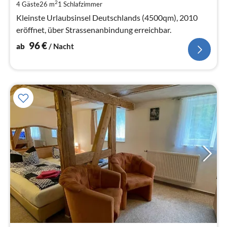
2
4 Gäste
26 m
1
Schlafzimmer
pr
Na
Kleinste Urlaubsinsel Deutschlands (4500qm), 2010
eröffnet, über Strassenanbindung erreichbar.
96
€
ab
/ Nacht