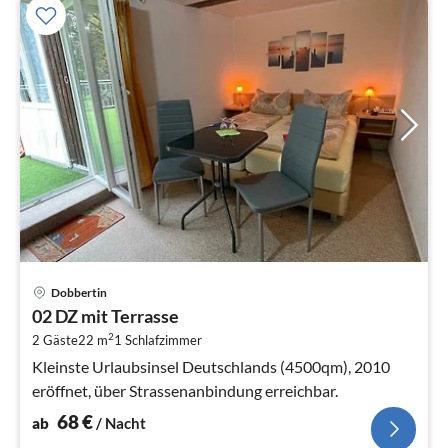
Pre
Dobbertin
ab
02 DZ mit Terrasse
6
2
2 Gäste
22 m
1
Schlafzimmer
pr
Na
Kleinste Urlaubsinsel Deutschlands (4500qm), 2010
eröffnet, über Strassenanbindung erreichbar.
68
€
ab
/ Nacht