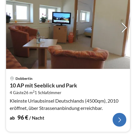
Pre
Dobbertin
ab
10 AP mit Seeblick und Park
9
2
4 Gäste
26 m
1
Schlafzimmer
pr
Na
Kleinste Urlaubsinsel Deutschlands (4500qm), 2010
eröffnet, über Strassenanbindung erreichbar.
96
€
ab
/ Nacht