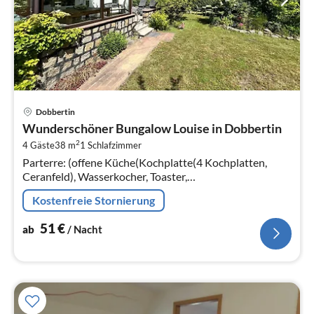
Pre
Dobbertin
ab
Wunderschöner Bungalow Louise in Dobbertin
5
2
4 Gäste
38 m
1
Schlafzimmer
pr
Parterre: (offene Küche(Kochplatte(4 Kochplatten,
Na
Ceranfeld), Wasserkocher, Toaster,
Kaffeemaschine(Filter), Kaffeemaschine(cups),
Kostenfreie Stornierung
Backofen, Mikrowelle, Kühlschrank, Stabmixer)
51
€
ab
/ Nacht