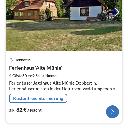
Pre
Dobbertin
ab
8
Ferienhaus 'Alte Mühle'
pr
2
4 Gäste
80 m
2
Schlafzimmer
Na
Ferienäuser Jagdhaus Alte Mühle Dobbertin,
Ferienhäuser mitten in der Natur von Wald umgeben am
Ufer der Mildenitz gelegen
Kostenfreie Stornierung
82
€
ab
/ Nacht