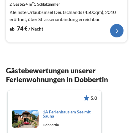
2
2 Gäste
24 m
1
Schlafzimmer
pr
Na
Kleinste Urlaubsinsel Deutschlands (4500qm), 2010
eröffnet, über Strassenanbindung erreichbar.
74
€
ab
/ Nacht
Gästebewertungen unserer
Ferienwohnungen in Dobbertin
5.0
1A Ferienhaus am See mit
Sauna
Dobbertin