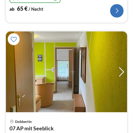
65
€
ab
/ Nacht
Pre
Dobbertin
ab
07 AP mit Seeblick
9