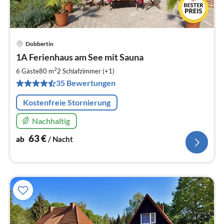
Dobbertin
Pre
1A Ferienhaus am See mit Sauna
ab
6
2
6 Gäste
80 m
2
Schlafzimmer (+1)
pr
35 Bewertungen
Na
Kostenfreie Stornierung
Nachhaltig
63
€
ab
/ Nacht