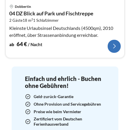
Pre
Dobbertin
ab
04 DZ Blick auf Park und Fischtreppe
6
2
2 Gäste
18 m
1
Schlafzimmer
pr
Na
Kleinste Urlaubsinsel Deutschlands (4500qm), 2010
eröffnet, über Strassenanbindung erreichbar.
64
€
ab
/ Nacht
Einfach und ehrlich - Buchen
ohne Gebühren!
Geld-zurück-Garantie
Ohne Provision und Servicegebühren
Preise wie beim Vermieter
Zertifiziert vom Deutschen
Ferienhausverband