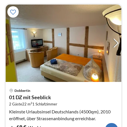
Pre
Dobbertin
ab
01 DZ mit Seeblick
6
2
2 Gäste
22 m
1
Schlafzimmer
pr
Na
Kleinste Urlaubsinsel Deutschlands (4500qm), 2010
eröffnet, über Strassenanbindung erreichbar.