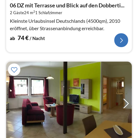
ab
06 DZ mit Terrasse und Blick auf den Dobberti...
7
2
2 Gäste
24 m
1
Schlafzimmer
pr
Na
Kleinste Urlaubsinsel Deutschlands (4500qm), 2010
eröffnet, über Strassenanbindung erreichbar.
74
€
ab
/ Nacht