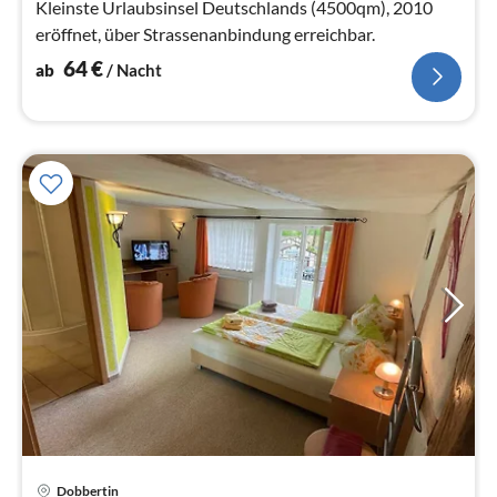
Na
Kleinste Urlaubsinsel Deutschlands (4500qm), 2010
eröffnet, über Strassenanbindung erreichbar.
64
€
ab
/ Nacht
Pre
Dobbertin