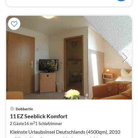
Pre
Dobbertin
ab
11 EZ Seeblick Komfort
6
2
2 Gäste
16 m
1
Schlafzimmer
pr
Na
Kleinste Urlaubsinsel Deutschlands (4500qm), 2010