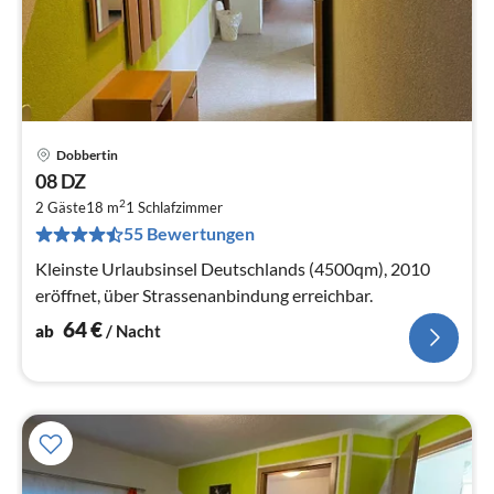
Dobbertin
Pre
08 DZ
ab
2
6
2 Gäste
18 m
1
Schlafzimmer
55 Bewertungen
pr
Na
Kleinste Urlaubsinsel Deutschlands (4500qm), 2010
eröffnet, über Strassenanbindung erreichbar.
64
€
ab
/ Nacht