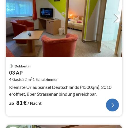
Pre
Dobbertin
ab
03 AP
8
2
4 Gäste
32 m
1
Schlafzimmer
pr
Na
Kleinste Urlaubsinsel Deutschlands (4500qm), 2010
eröffnet, über Strassenanbindung erreichbar.
81
€
ab
/ Nacht