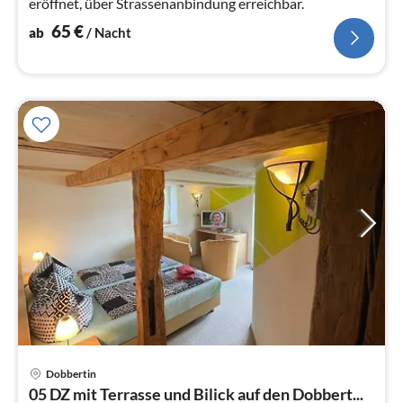
eröffnet, über Strassenanbindung erreichbar.
65
€
ab
/ Nacht
Pre
Dobbertin
ab
05 DZ mit Terrasse und Bilick auf den Dobbert...
7