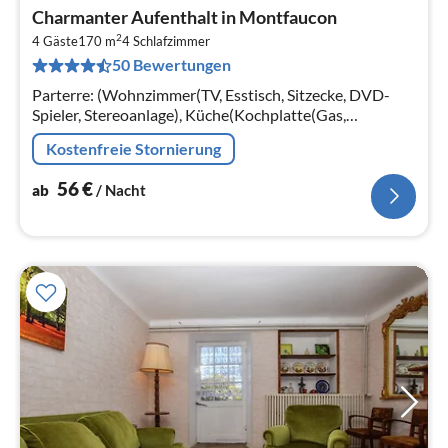
Pre
Charmanter Aufenthalt in Montfaucon
ab
2
5
4 Gäste
170 m
4
Schlafzimmer
50 Bewertungen
pr
Na
Parterre: (Wohnzimmer(TV, Esstisch, Sitzecke, DVD-
Spieler, Stereoanlage), Küche(Kochplatte(Gas,
elektrisch)
Kostenfreie Stornierung
56
€
ab
/ Nacht