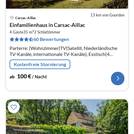
13 km von Gourdon
Carsac-Aillac
Pre
Einfamilienhaus in Carsac-Aillac
ab
2
1
4 Gäste
35 m
2
Schlafzimmer
60 Bewertungen
pr
Na
Parterre: (Wohnzimmer(TV(Satellit, Niederländische
TV-Kanäle, internationale TV-Kanäle), Esstisch(4
Personen), Sitzecke, DVD-Spieler)
Kostenfreie Stornierung
100
€
ab
/ Nacht