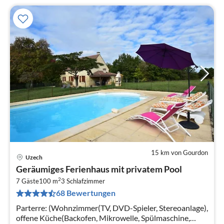
15 km von Gourdon
Uzech
Pre
Geräumiges Ferienhaus mit privatem Pool
ab
2
1
7 Gäste
100 m
3
Schlafzimmer
68 Bewertungen
pr
Na
Parterre: (Wohnzimmer(TV, DVD-Spieler, Stereoanlage),
offene Küche(Backofen, Mikrowelle, Spülmaschine,