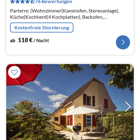
76 Bewertungen
pr
Na
Parterre: (Wohnzimmer(Kaminofen, Stereoanlage),
Küche(Kochherd(4 Kochplatten), Backofen,
Spülmaschine, Kühl-/Gefrierkombination),
Kostenfreie Stornierung
Schlafzimmer(Doppelbett(180 x 200 cm))
118
€
ab
/ Nacht