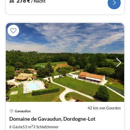
278
€
ab
/ Nacht
42 km von Gourdon
Pre
Gavaudun
ab
5
Domaine de Gavaudun, Dordogne-Lot
pr
2
6 Gäste
53 m
3
Schlafzimmer