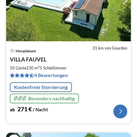
31 km von Gourdon
Monplaisant
Pre
VILLA FAUVEL
ab
2
2
10 Gäste
230 m
5
Schlafzimmer
pr
4 Bewertungen
Na
Kostenfreie Stornierung
Besonders nachhaltig
271
€
ab
/ Nacht