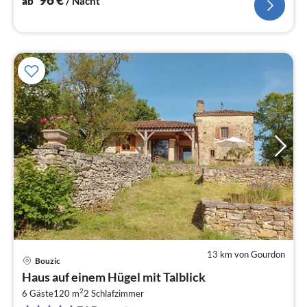
ab
/ Nacht
13 km von Gourdon
Bouzic
Pre
Haus auf einem Hügel mit Talblick
ab
2
1
6 Gäste
120 m
2
Schlafzimmer