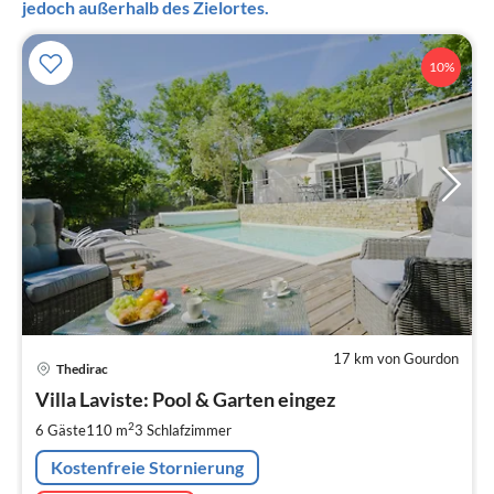
jedoch außerhalb des Zielortes.
10%
17 km von Gourdon
Pre
Thedirac
ab
1
Villa Laviste: Pool & Garten eingez
pr
2
6 Gäste
110 m
3
Schlafzimmer
Na
Kostenfreie Stornierung