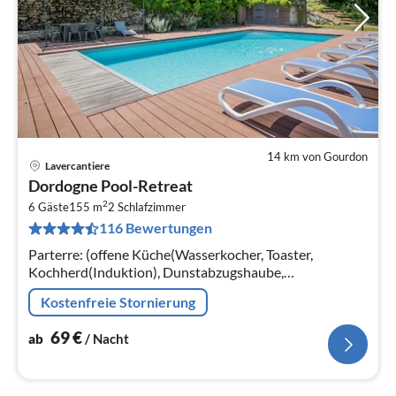
14 km von Gourdon
Lavercantiere
Pre
Dordogne Pool-Retreat
ab
2
6
6 Gäste
155 m
2
Schlafzimmer
116 Bewertungen
pr
Na
Parterre: (offene Küche(Wasserkocher, Toaster,
Kochherd(Induktion), Dunstabzugshaube,
Kaffeemaschine(cups, Filter), Backofen, Mikrowelle,
Kostenfreie Stornierung
Spülmaschine, Kühl-/Gefrierkombination)
69
€
ab
/ Nacht