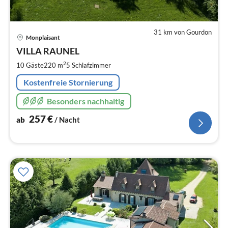
31 km von Gourdon
Pre
Monplaisant
ab
2
VILLA RAUNEL
pr
2
10 Gäste
220 m
5
Schlafzimmer
Na
Kostenfreie Stornierung
Besonders nachhaltig
257
€
ab
/ Nacht