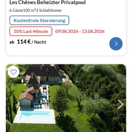
1
Les Chênes Beheizter Privatpool
pr
2
6 Gäste
100 m
3
Schlafzimmer
Na
Kostenfreie Stornierung
10% Last-Minute
09.08.2026 - 13.08.2026
114
€
ab
/ Nacht