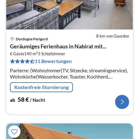
8 km von Gourdon
Dordogne Perigord
Pre
Geräumiges Ferienhaus in Nabirat mit...
ab
2
5
6 Gäste
140 m
3
Schlafzimmer
11 Bewertungen
pr
Na
Parterre: (Wohnzimmer(TV, Sitzecke, streamingservice),
Wohnküche(Wasserkocher, Toaster, Kochherd,
Dunstabzugshaube, Kaffeemaschine, Kombi-
Kostenfreie Stornierung
Mikrowelle, Mikrowelle, Kühl-/Gefrierkombi...
58
€
ab
/ Nacht