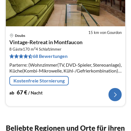
15 km von Gourdon
Doubs
Pre
Vintage-Retreat in Montfaucon
ab
2
6
8 Gäste
170 m
4
Schlafzimmer
68 Bewertungen
pr
Na
Parterre: (Wohnzimmer(TV, DVD-Spieler, Stereoanlage),
Küche(Kombi-Mikrowelle, Kühl-/Gefrierkombination),
Schlafzimmer(Doppelbett), Badezimmer(Dusche),
Kostenfreie Stornierung
Toilette) In der 1.
67
€
ab
/ Nacht
Beliebte Regionen und Orte für ihren