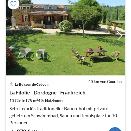
40 km von Gourdon
Pre
Le Buisson de Cadouin
ab
2
La Filolie - Dordogne - Frankreich
pr
2
10 Gäste
175 m
4
Schlafzimmer
Na
Sehr luxuriös traditioneller Bauernhof mit private
geheiztem Schwimmbad, Sauna und tennisplatz fur 10
Personen