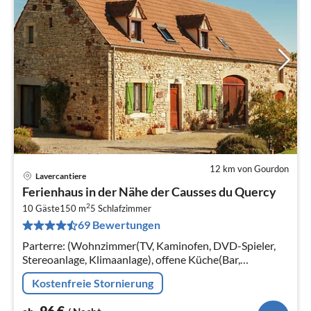
12 km von Gourdon
Lavercantiere
Pre
Ferienhaus in der Nähe der Causses du Quercy
ab
2
9
10 Gäste
150 m
5
Schlafzimmer
69 Bewertungen
pr
Na
Parterre: (Wohnzimmer(TV, Kaminofen, DVD-Spieler,
Stereoanlage, Klimaanlage), offene Küche(Bar,
Wasserkocher, Kochherd, Kaffeemaschine, Backofen,
Kostenfreie Stornierung
Mikrowelle, Spülmaschine, Kühl-/Ge...
96
€