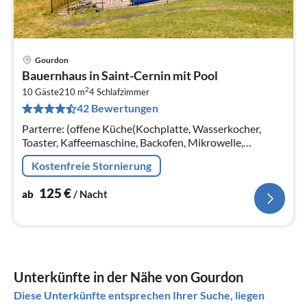
Gourdon
Pre
Bauernhaus in Saint-Cernin mit Pool
ab
2
1
10 Gäste
210 m
4
Schlafzimmer
42 Bewertungen
pr
Na
Parterre: (offene Küche(Kochplatte, Wasserkocher,
Toaster, Kaffeemaschine, Backofen, Mikrowelle,
Spülmaschine, Kühl-/Gefrierkombination)
Kostenfreie Stornierung
125
€
ab
/ Nacht
Unterkünfte in der Nähe von Gourdon
Diese Unterkünfte entsprechen Ihrer Suche, liegen