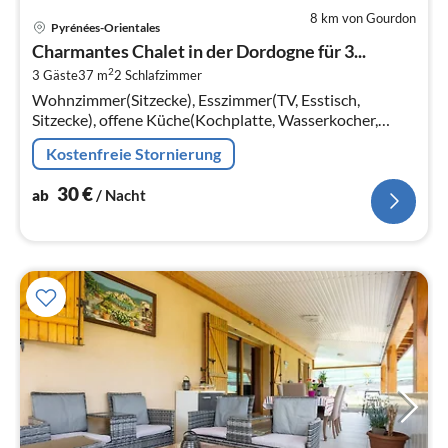
8 km von Gourdon
Pre
Pyrénées-Orientales
ab
Charmantes Chalet in der Dordogne für 3...
3
2
3 Gäste
37 m
2
Schlafzimmer
pr
Wohnzimmer(Sitzecke), Esszimmer(TV, Esstisch,
Na
Sitzecke), offene Küche(Kochplatte, Wasserkocher,
Toaster, Kaffeemaschine, Backofen, Kombi-Mikrowelle,
Kostenfreie Stornierung
Spülmaschine, Kühl-/Gefrierkomb...
30
€
ab
/ Nacht