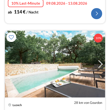
10% Last-Minute
09.08.2026 - 13.08.2026
114
€
ab
/ Nacht
10%
28 km von Gourdon
Pre
Luzech
ab