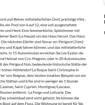
rd und Belves mittelalterlichen Dorf, prächtige Villa ,
, ein Pool von 6 auf 12, eine voll ausgestattete
min und Herd. Eine Sommerküche, Spielzimmer mit
 kleiner Bach (La Nauze) um das Haus herum. Das Haus
: Die nächsten Dörfer sind Siorac-en-Périgord (3 km)
nu und Kajak fahren können, und das mittelalterliche
eichs. In 15 Autominuten erreichen Sie Les Eyzies-de-
e und Heimat von Cro-Magnon, oder in 20 Autominuten
dt des Périgord Noir, bedeutende historische Stätte der
r hohen Höhlendorf La Roque Saint Christophe in
te" von Reignac, dem letzten intakten Beispiel von ein
sche Stätten und Erbe sind in weniger als 1 Stunde
 Cazenac, Saint Cyprien, Montignac/Lascaux,
inuten entfernt : La Forge und Lolivarie. Das
Das schwimbad wird nicht geheizt. Sie können die
Boot auf dem Fluss. Die Wohnung ist bereit für Sie.