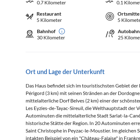
0.7 Kilometer
0.1 Kilome
Restaurant
Ortsmitte
5 Kilometer
5 Kilomet
Bahnhof
Autobahn
30 Kilometer
25 Kilome
Ort und Lage der Unterkunft
Das Haus befindet sich im touristischsten Gebiet der
Périgord (3 km) mit seinen Stränden an der Dordogne
mittelalterliche Dorf Belves (2 km) einer der schönst
Les Eyzies-de-Tayac-Sireuil, die Welthauptstadt der
Autominuten die mittelalterliche Stadt Sarlat-la-Ca
historische Stätte der Region. In 20 Autominuten er
Saint Christophe in Peyzac-le-Moustier. Im gleichen S
intakten Beispiel von ein "Château-Falaise" in Frankre