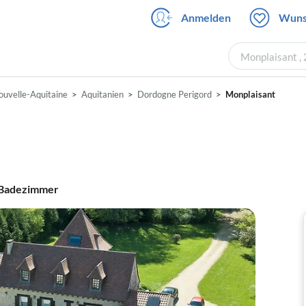
Anmelden
Wuns
Monplaisant ,
ouvelle-Aquitaine
Aquitanien
Dordogne Perigord
Monplaisant
Badezimmer