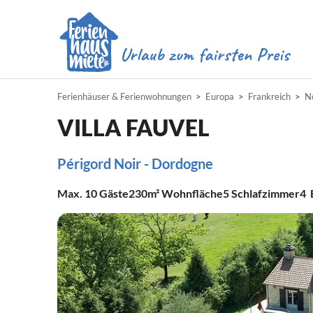
Ferienhäuser & Ferienwohnungen
Europa
Frankreich
N
VILLA FAUVEL
Périgord Noir - Dordogne
Max.
10
Gäste
230m²
Wohnfläche
5
Schlafzimmer
4