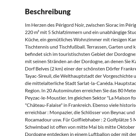
Beschreibung
Im Herzen des Périgord Noir, zwischen Siorac im Périgo
220 m² mit 5 Schlafzimmern und ein unabhängige Studio
Küche, ein gemütliches Wohnzimmer mit riesigen Ka
Tischtennis und Tischfußball. Terrassen, Garten und
befindet sich im touristischsten Gebiet der Dordogne
mit seinen Stränden an der Dordogne, an denen Sie Ka
Dorf Belves (2 km) einer der schönsten Dörfer Frankr
Tayac-Sireuil, die Welthauptstadt der Vorgeschicht
die mittelalterliche Stadt Sarlat-la-Canéda. Hauptsta
Region. In 20 Autominuten erreichen Sie das 80 Mete
Peyzac-le-Moustier. Im gleichen Sektor "La Maison for
"Château-Falaise" in Frankreich. Ebenso viele histori
erreichbar : Monpazier, die Schlösser von Beynac und
Rocamadour usw. Für Golfliebhaber : 2 Golfplätze 5 M
Schwimbad ist offen von mitte Mai bis mitte Oktober 
Dordogne entdecken in einem Luftballon oder mit dem 