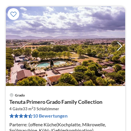
Grado
Pre
Tenuta Primero Grado Family Collection
ab
2
1
4 Gäste
33 m
3
Schlafzimmer
10 Bewertungen
pr
Na
Parterre: (offene Küche(Kochplatte, Mikrowelle,
Spülmaschine, Kühl-/Gefrierkombination),