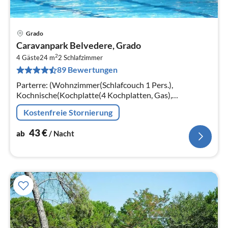
Grado
Pre
Caravanpark Belvedere, Grado
ab
2
4
4 Gäste
24 m
2
Schlafzimmer
89 Bewertungen
pr
Na
Parterre: (Wohnzimmer(Schlafcouch 1 Pers.),
Kochnische(Kochplatte(4 Kochplatten, Gas),
Kühl-/Gefrierkombination), Schlafzimmer(Doppelbett),
Kostenfreie Stornierung
Schlafzimmer(Einzelbett, Einzelbett)
43
€
ab
/ Nacht