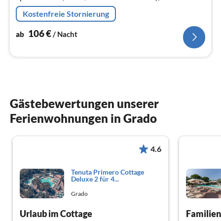
Wohn/Esszimmer(TV(Satellit), Esstisch, Sitzecke),
Kostenfreie Stornierung
Schlafzimmer(Doppelbett)
106
€
ab
/ Nacht
Gästebewertungen unserer
Ferienwohnungen in Grado
4.6
Tenuta Primero Cottage
Deluxe 2 für 4...
Grado
Urlaub im Cottage
Familien