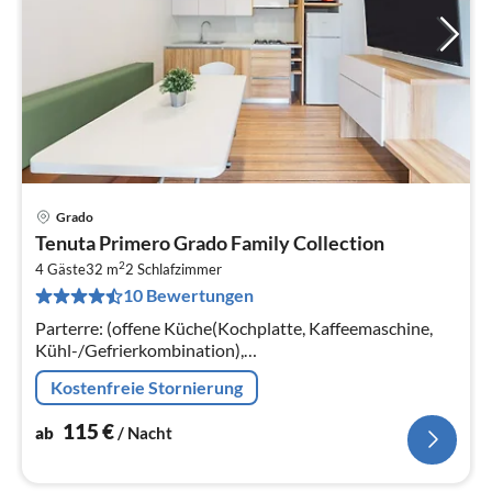
Grado
Pre
Tenuta Primero Grado Family Collection
ab
2
1
4 Gäste
32 m
2
Schlafzimmer
10 Bewertungen
pr
Na
Parterre: (offene Küche(Kochplatte, Kaffeemaschine,
Kühl-/Gefrierkombination),
Wohn/Esszimmer(TV(Satellit), Esstisch, Sitzecke),
Kostenfreie Stornierung
Schlafzimmer(Doppelbett), Schlafzimmer(Doppelbett)
115
€
ab
/ Nacht