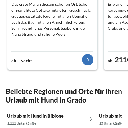
Das erste Mal an diesem schönen Ort. Schön
Es war ein 
eingerichtete Cottage mit gutem Geschmack.
geräumige 
Gut ausgestattete Küche mit allen Utensilien
tun, sowoh
auch das Bad mit allen Annehmlichkeiten.
und am Abe
Sehr freundliches Personal. Saubere in der
Clubs und 
Nähe Strand und schöne Pools
211
ab
Nacht
ab
Beliebte Regionen und Orte für ihren
Urlaub mit Hund in Grado
Urlaub mit Hund in Bibione
Urlaub mit Hu
1.222 Unterkünfte
15 Unterkünfte