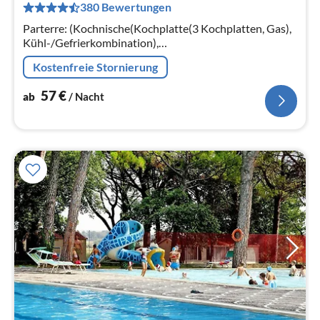
380 Bewertungen
pr
Na
Parterre: (Kochnische(Kochplatte(3 Kochplatten, Gas),
Kühl-/Gefrierkombination),
Wohn/Esszimmer(Doppelschlafcouch),
Kostenfreie Stornierung
Schlafzimmer(Doppelbett), Schlafzimmer(2x Einzelbett)
57
€
ab
/ Nacht