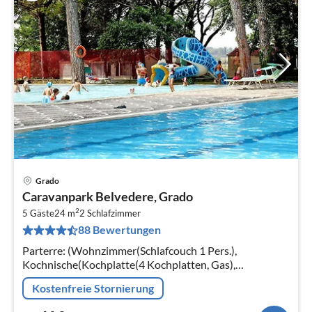
Grado
Pre
Caravanpark Belvedere, Grado
ab
2
4
5 Gäste
24 m
2
Schlafzimmer
88 Bewertungen
pr
Na
Parterre: (Wohnzimmer(Schlafcouch 1 Pers.),
Kochnische(Kochplatte(4 Kochplatten, Gas),
Kühl-/Gefrierkombination), Schlafzimmer(Doppelbett),
Kostenfreie Stornierung
Schlafzimmer(Einzelbett, Einzelbett)