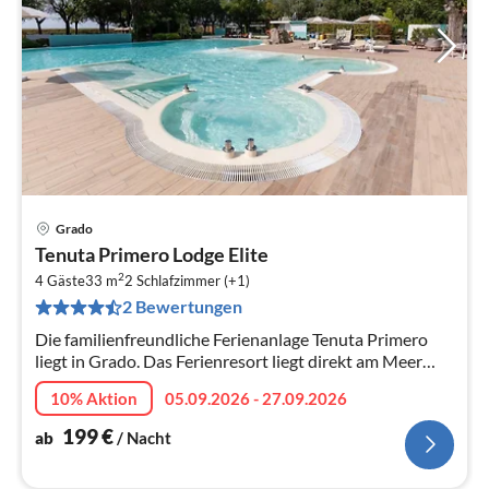
Grado
Pre
Tenuta Primero Lodge Elite
ab
2
1
4 Gäste
33 m
2
Schlafzimmer (+1)
2 Bewertungen
pr
Na
Die familienfreundliche Ferienanlage Tenuta Primero
liegt in Grado. Das Ferienresort liegt direkt am Meer
inmitten der wunderschönen Lagunenlandschaft der
10% Aktion
05.09.2026 - 27.09.2026
nördlichen Adria und biet...
199
€
ab
/ Nacht