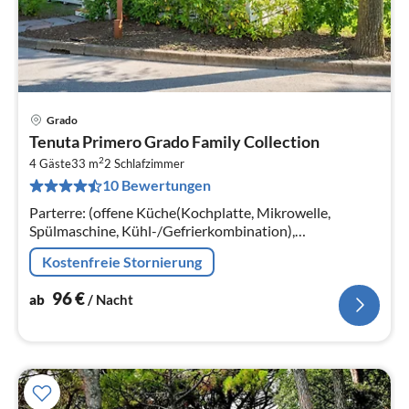
Grado
Pre
Tenuta Primero Grado Family Collection
ab
2
9
4 Gäste
33 m
2
Schlafzimmer
10 Bewertungen
pr
Na
Parterre: (offene Küche(Kochplatte, Mikrowelle,
Spülmaschine, Kühl-/Gefrierkombination),
Wohn/Esszimmer(TV(Satellit), Esstisch, Sitzecke),
Kostenfreie Stornierung
Schlafzimmer(Doppelbett)
96
€
ab
/ Nacht