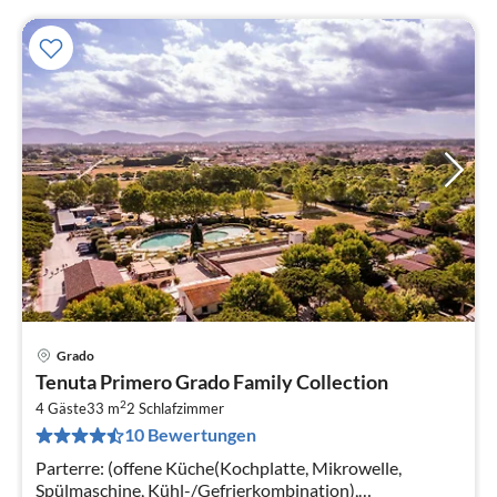
Grado
Pre
Tenuta Primero Grado Family Collection
ab
2
1
4 Gäste
33 m
2
Schlafzimmer
10 Bewertungen
pr
Na
Parterre: (offene Küche(Kochplatte, Mikrowelle,
Spülmaschine, Kühl-/Gefrierkombination),