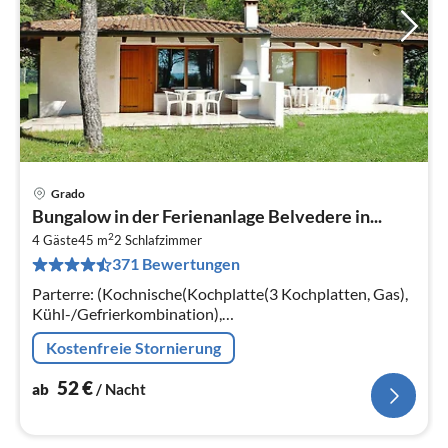
Grado
Pre
Bungalow in der Ferienanlage Belvedere in...
ab
2
5
4 Gäste
45 m
2
Schlafzimmer
371 Bewertungen
pr
Na
Parterre: (Kochnische(Kochplatte(3 Kochplatten, Gas),
Kühl-/Gefrierkombination),
Wohn/Esszimmer(Doppelschlafcouch),
Kostenfreie Stornierung
Schlafzimmer(Doppelbett), Schlafzimmer(2x Einzelbett)
52
€
ab
/ Nacht