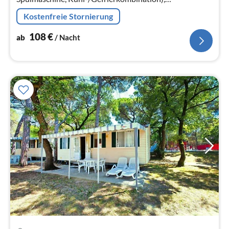
Wohn/Esszimmer(TV(Satellit), Esstisch, Sitzecke),
Kostenfreie Stornierung
Schlafzimmer(Doppelbett)
108
€
ab
/ Nacht