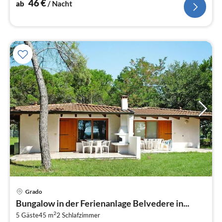
46
€
ab
/ Nacht
Grado
Pre
Bungalow in der Ferienanlage Belvedere in...
ab
2
5
5 Gäste
45 m
2
Schlafzimmer