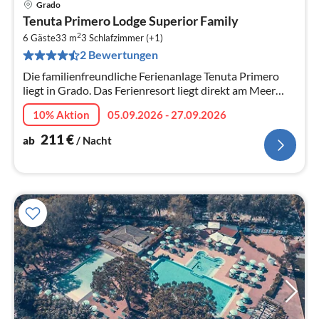
Grado
Pre
Tenuta Primero Lodge Superior Family
ab
2
2
6 Gäste
33 m
3
Schlafzimmer (+1)
2 Bewertungen
pr
Na
Die familienfreundliche Ferienanlage Tenuta Primero
liegt in Grado. Das Ferienresort liegt direkt am Meer
inmitten der wunderschönen Lagunenlandschaft der
10% Aktion
05.09.2026 - 27.09.2026
nördlichen Adria und biet...
211
€
ab
/ Nacht