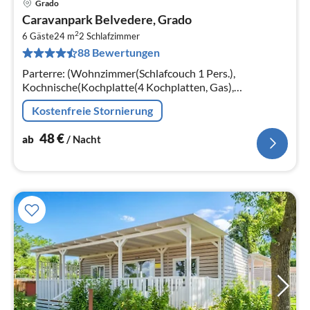
Grado
Pre
Caravanpark Belvedere, Grado
ab
2
4
6 Gäste
24 m
2
Schlafzimmer
88 Bewertungen
pr
Na
Parterre: (Wohnzimmer(Schlafcouch 1 Pers.),
Kochnische(Kochplatte(4 Kochplatten, Gas),
Kühl-/Gefrierkombination), Schlafzimmer(Doppelbett)
Kostenfreie Stornierung
48
€
ab
/ Nacht