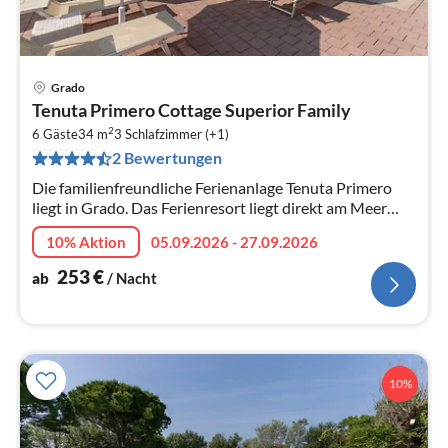
Grado
Pre
Tenuta Primero Cottage Superior Family
ab
2
2
6 Gäste
34 m
3
Schlafzimmer (+1)
2 Bewertungen
pr
Na
Die familienfreundliche Ferienanlage Tenuta Primero
liegt in Grado. Das Ferienresort liegt direkt am Meer
inmitten der wunderschönen Lagunenlandschaft der
10% Aktion
05.09.2026 - 27.09.2026
nördlichen Adria und biet...
253
€
ab
/ Nacht
10%