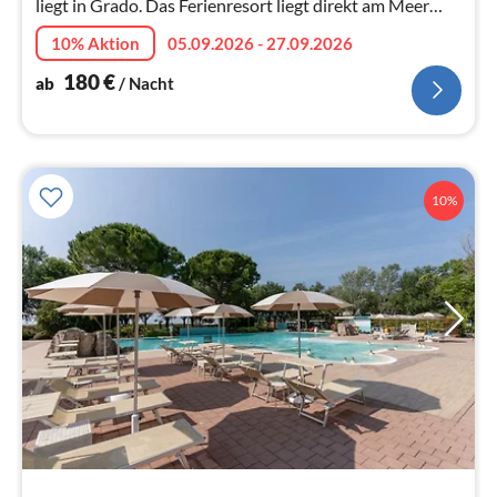
liegt in Grado. Das Ferienresort liegt direkt am Meer
inmitten der wunderschönen Lagunenlandschaft der
10% Aktion
05.09.2026 - 27.09.2026
nördlichen Adria und biet...
180
€
ab
/ Nacht
10%