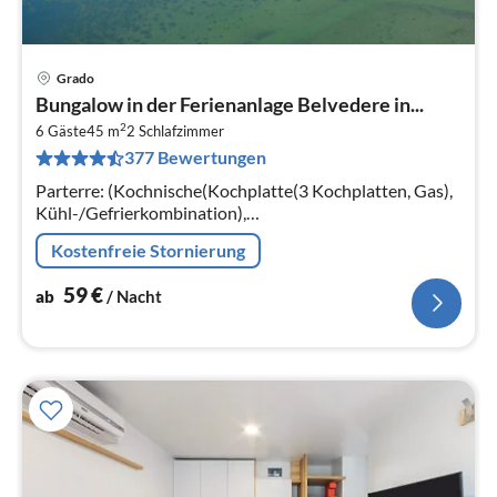
Grado
Pre
Bungalow in der Ferienanlage Belvedere in...
ab
2
5
6 Gäste
45 m
2
Schlafzimmer
377 Bewertungen
pr
Na
Parterre: (Kochnische(Kochplatte(3 Kochplatten, Gas),
Kühl-/Gefrierkombination),
Wohn/Esszimmer(Doppelschlafcouch),
Kostenfreie Stornierung
Schlafzimmer(Doppelbett), Schlafzimmer(2x Einzelbett)
59
€
ab
/ Nacht