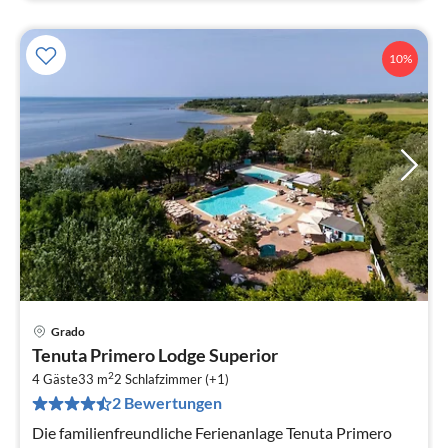
10%
Grado
Pre
Tenuta Primero Lodge Superior
ab
2
1
4 Gäste
33 m
2
Schlafzimmer (+1)
2 Bewertungen
pr
Na
Die familienfreundliche Ferienanlage Tenuta Primero