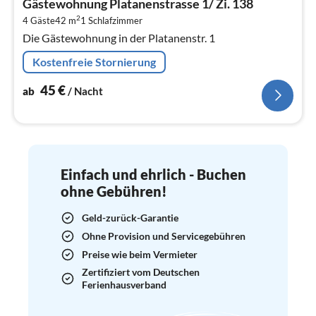
Gästewohnung Platanenstrasse 1/ Zi. 138
4
2
4 Gäste
42 m
1
Schlafzimmer
pr
Die Gästewohnung in der Platanenstr. 1
Na
Kostenfreie Stornierung
45
€
ab
/ Nacht
Einfach und ehrlich - Buchen
ohne Gebühren!
Geld-zurück-Garantie
Ohne Provision und Servicegebühren
Preise wie beim Vermieter
Zertifiziert vom Deutschen
Ferienhausverband