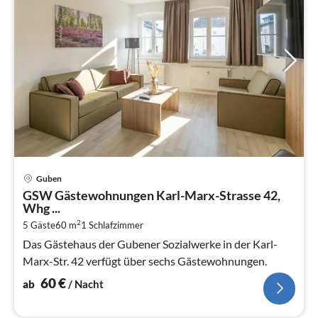
Pre
Guben
ab
GSW Gästewohnungen Karl-Marx-Strasse 42,
6
Whg ...
pr
2
5 Gäste
60 m
1
Schlafzimmer
Na
Das Gästehaus der Gubener Sozialwerke in der Karl-
Marx-Str. 42 verfügt über sechs Gästewohnungen.
60
€
ab
/ Nacht