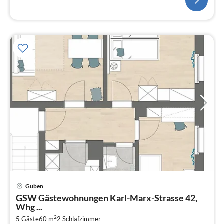
Pre
Guben
ab
GSW Gästewohnungen Karl-Marx-Strasse 42,
6
Whg ...
pr
2
5 Gäste
60 m
2
Schlafzimmer
Na