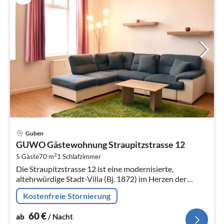
Pre
Guben
ab
GUWO Gästewohnung Straupitzstrasse 12
6
2
5 Gäste
70 m
1
Schlafzimmer
pr
Die Straupitzstrasse 12 ist eine modernisierte,
Na
altehrwürdige Stadt-Villa (Bj. 1872) im Herzen der
Gubener Altstadt. Die 70m² grosse Wohnung befindet
Kostenfreie Stornierung
sich im 1.
60
€
ab
/ Nacht