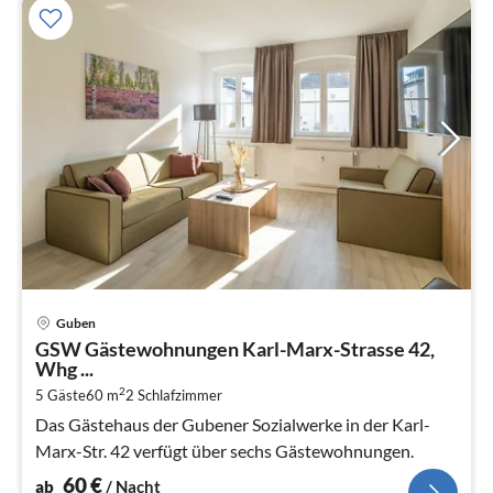
Pre
Guben
ab
GSW Gästewohnungen Karl-Marx-Strasse 42,
6
Whg ...
pr
2
5 Gäste
60 m
2
Schlafzimmer
Na
Das Gästehaus der Gubener Sozialwerke in der Karl-
Marx-Str. 42 verfügt über sechs Gästewohnungen.
60
€
ab
/ Nacht