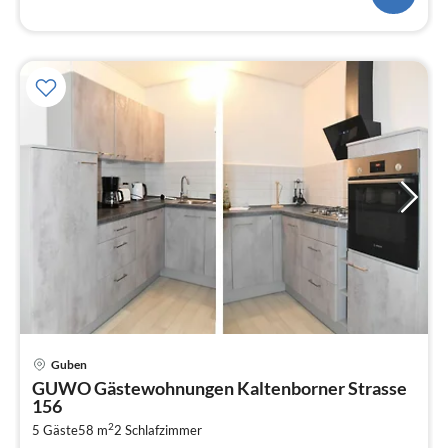
Pre
Guben
ab
GUWO Gästewohnungen Kaltenborner Strasse
6
156
pr
2
5 Gäste
58 m
2
Schlafzimmer
Na