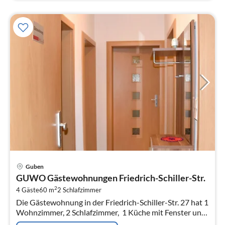
Pre
Guben
ab
GUWO Gästewohnungen Friedrich-Schiller-Str.
6
2
4 Gäste
60 m
2
Schlafzimmer
pr
Die Gästewohnung in der Friedrich-Schiller-Str. 27 hat 1
Na
Wohnzimmer, 2 Schlafzimmer, 1 Küche mit Fenster und
1 Bad mit Dusche.