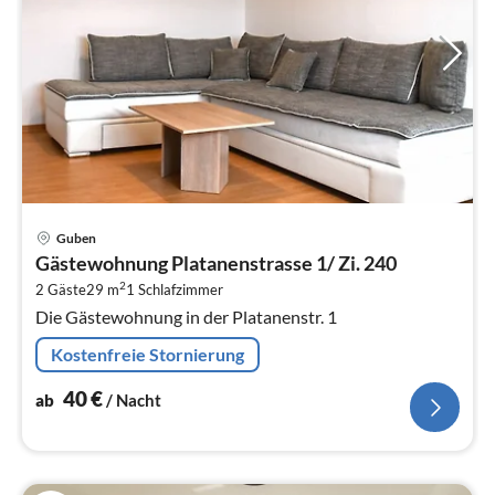
Pre
Guben
ab
Gästewohnung Platanenstrasse 1/ Zi. 240
4
2
2 Gäste
29 m
1
Schlafzimmer
pr
Die Gästewohnung in der Platanenstr. 1
Na
Kostenfreie Stornierung
40
€
ab
/ Nacht