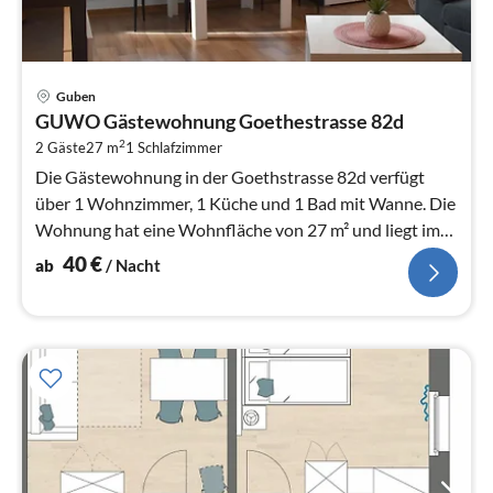
Pre
Guben
ab
GUWO Gästewohnung Goethestrasse 82d
4
2
2 Gäste
27 m
1
Schlafzimmer
pr
Na
Die Gästewohnung in der Goethstrasse 82d verfügt
über 1 Wohnzimmer, 1 Küche und 1 Bad mit Wanne. Die
Wohnung hat eine Wohnfläche von 27 m² und liegt im
2.Obergeschoss.
40
€
ab
/ Nacht