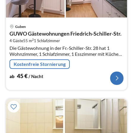
Pre
Guben
ab
GUWO Gästewohnungen Friedrich-Schiller-Str.
4
2
4 Gäste
55 m
1
Schlafzimmer
pr
Die Gästewohnung in der Fr.-Schiller-Str. 28 hat 1
Na
Wohnzimmer, 1 Schlafzimmer, 1 Esszimmer mit Küche
und 1 Wannenbad.
Kostenfreie Stornierung
45
€
ab
/ Nacht