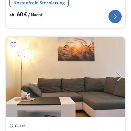
Kostenfreie Stornierung
60
€
ab
/ Nacht
Pre
Guben
ab