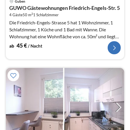
Guben
ab
GUWO Gästewohnungen Friedrich-Engels-Str. 5
4
2
4 Gäste
50 m
1
Schlafzimmer
pr
Na
Die Friedrich-Engels-Strasse 5 hat 1 Wohnzimmer, 1
Schlafzimmer, 1 Küche und 1 Bad mit Wanne. Die
Wohnung hat eine Wohnfläche von ca. 50m² und liegt
im Erdgeschoss links.
45
€
ab
/ Nacht