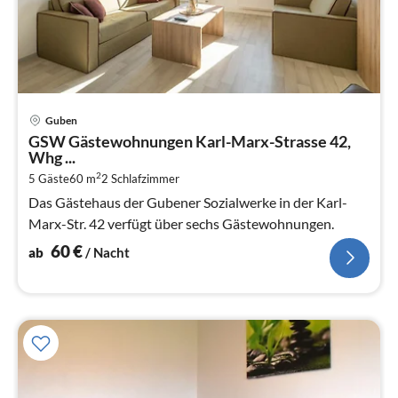
Pre
Guben
ab
GSW Gästewohnungen Karl-Marx-Strasse 42,
6
Whg ...
pr
2
5 Gäste
60 m
2
Schlafzimmer
Na
Das Gästehaus der Gubener Sozialwerke in der Karl-
Marx-Str. 42 verfügt über sechs Gästewohnungen.
60
€
ab
/ Nacht