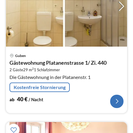
Pre
Guben
ab
Gästewohnung Platanenstrasse 1/ Zi. 440
4
2
2 Gäste
29 m
1
Schlafzimmer
pr
Die Gästewohnung in der Platanenstr. 1
Na
Kostenfreie Stornierung
40
€
ab
/ Nacht