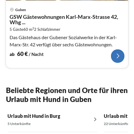
Pre
Guben
ab
GSW Gästewohnungen Karl-Marx-Strasse 42,
6
Whg ...
pr
2
5 Gäste
60 m
2
Schlafzimmer
Na
Das Gästehaus der Gubener Sozialwerke in der Karl-
Marx-Str. 42 verfügt über sechs Gästewohnungen.
60
€
ab
/ Nacht
Beliebte Regionen und Orte für ihren
Urlaub mit Hund in Guben
Urlaub mit Hund in Burg
Urlaub mit Hu
5 Unterkünfte
22 Unterkünfte