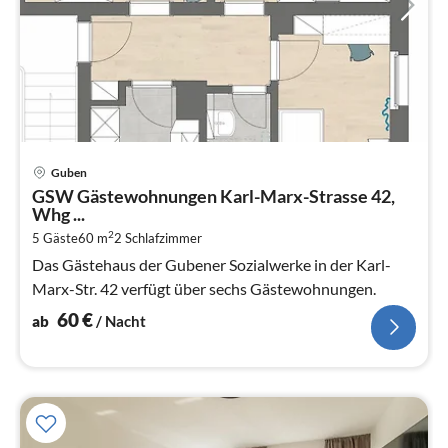
Pre
Guben
ab
GSW Gästewohnungen Karl-Marx-Strasse 42,
6
Whg ...
pr
2
5 Gäste
60 m
2
Schlafzimmer
Na
Das Gästehaus der Gubener Sozialwerke in der Karl-
Marx-Str. 42 verfügt über sechs Gästewohnungen.
60
€
ab
/ Nacht