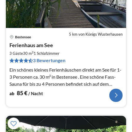
5 km von Königs Wusterhausen
Bestensee
Pre
Ferienhaus am See
ab
8
2
3 Gäste
30 m
1
Schlafzimmer
pr
3 Bewertungen
Na
Ein schönes kleines Ferienhäuschen direkt am See für 1-
3 Personen ca. 30 m² in Bestensee . Eine schöne Fass-
Sauna für bis zu 4 Personen befindet sich auf dem
Grundstück.
85
€
ab
/ Nacht