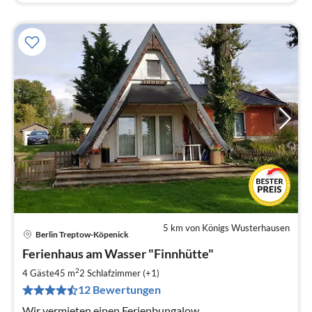
5 km von Königs Wusterhausen
Berlin Treptow-Köpenick
Pre
Ferienhaus am Wasser "Finnhütte"
ab
7
2
4 Gäste
45 m
2
Schlafzimmer (+1)
pr
12 Bewertungen
Na
Wir vermieten einen Ferienbungalow