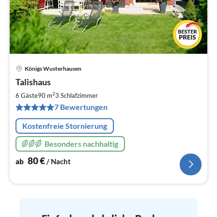
Königs Wusterhausen
Pre
Talishaus
ab
8
2
6 Gäste
90 m
3
Schlafzimmer
pr
7 Bewertungen
Na
Kostenfreie Stornierung
Besonders nachhaltig
80
€
ab
/ Nacht