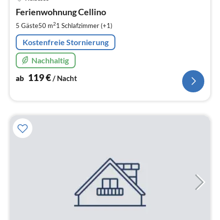
ab
1
Ferienwohnung Cellino
pr
2
5 Gäste
50 m
1
Schlafzimmer (+1)
Na
Kostenfreie Stornierung
Nachhaltig
119
€
ab
/ Nacht