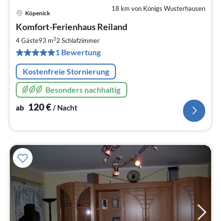
18 km von Königs Wusterhausen
Köpenick
Pre
Komfort-Ferienhaus Reiland
ab
1
2
4 Gäste
93 m
2
Schlafzimmer
pr
1 Bewertung
Na
Kostenfreie Stornierung
Besonders nachhaltig
120
€
ab
/ Nacht