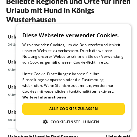
Beliebte Regionen und Orte für ihren
unschlagbar
Urlaub mit Hund in Königs
Gerne wied
Wusterhausen
Diese Webseite verwendet Cookies.
Urlaub mit Hund in Köpenick
Urlaub mit H
24 Unterkünfte
21 Unterkünfte
Wir verwenden Cookies, um die Benutzerfreundlichkeit
unserer Website zu verbessern. Durch die weitere
Nutzung unserer Webseite stimmen Sie der Verwendung
Urlaub mit Hund in Woltersdorf
Urlaub mit Hu
von Cookies gemäß unserer Cookie-Richtlinie zu.
6 Unterkünfte
9 Unterkünfte
Unter Cookie-Einstellungen können Sie Ihre
Einstellungen anpassen oder die Zustimmung
widerrufen. Wenn Sie nicht zustimmen, werden nur
Urlaub mit Hund in Storkow
Urlaub mit H
Cookies mit wesentlichen Funktionalitäten aktiviert.
6 Unterkünfte
10 Unterkünfte
Weitere Informationen
ALLE COOKIES ZULASSEN
Urlaub mit Hund in Wendisch Rietz
Urlaub mit H
44 Unterkünfte
11 Unterkünfte
COOKIE-EINSTELLUNGEN
Urlaub mit Hund in Bad Saarow
Urlaub mit Hu