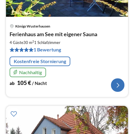
Königs Wusterhausen
Pre
Ferienhaus am See mit eigener Sauna
ab
1
2
4 Gäste
30 m
1
Schlafzimmer
pr
1 Bewertung
Na
Kostenfreie Stornierung
Nachhaltig
105
€
ab
/ Nacht