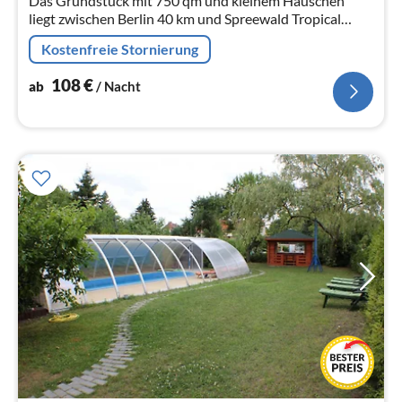
Das Grundstück mit 750 qm und kleinem Häuschen
liegt zwischen Berlin 40 km und Spreewald Tropical
Island 30 km, auf einer kleinen befahrbaren Insel bei
Kostenfreie Stornierung
Teupitz Groß- Köris.
108
€
ab
/ Nacht