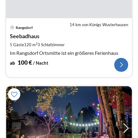
14 km von Königs Wusterhausen
Pre
Rangsdorf
ab
1
Seebadhaus
pr
2
5 Gäste
120 m
3
Schlafzimmer
Na
Im Rangsdorf Ortsmitte ist ein größeres Ferienhaus
100
€
ab
/ Nacht