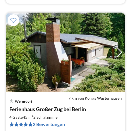
7 km von Königs Wusterhausen
Wernsdorf
Pre
Ferienhaus Großer Zug bei Berlin
ab
8
2
4 Gäste
45 m
2
Schlafzimmer
pr
2 Bewertungen
Na