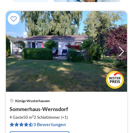
Königs Wusterhausen
Pre
Sommerhaus-Wernsdorf
ab
6
2
4 Gäste
50 m
2
Schlafzimmer (+1)
pr
3 Bewertungen
Na