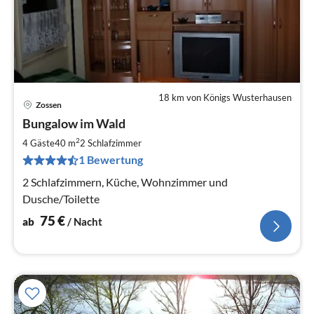
18 km von Königs Wusterhausen
Zossen
Pre
Bungalow im Wald
ab
7
2
4 Gäste
40 m
2
Schlafzimmer
pr
1 Bewertung
Na
2 Schlafzimmern, Küche, Wohnzimmer und
Dusche/Toilette
75
€
ab
/ Nacht