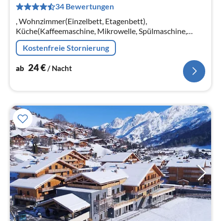
34 Bewertungen
pr
Na
, Wohnzimmer(Einzelbett, Etagenbett),
Küche(Kaffeemaschine, Mikrowelle, Spülmaschine,
Kühlschrank, ), Schlafzimmer(Doppelbett),
Kostenfreie Stornierung
Badezimmer(Badewanne), Balkon, Parkplatz, Föhn
24
€
ab
/ Nacht