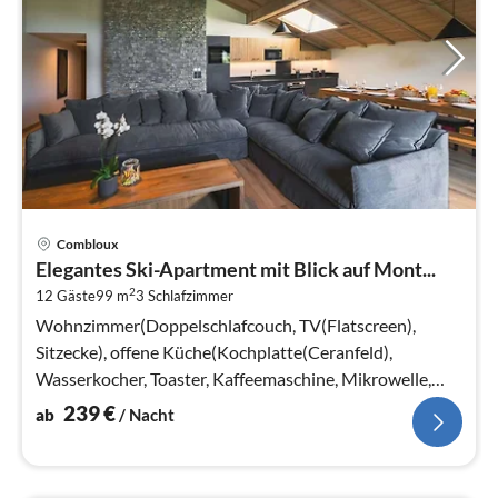
Pre
Combloux
ab
Elegantes Ski-Apartment mit Blick auf Mont...
2
2
12 Gäste
99 m
3
Schlafzimmer
pr
Na
Wohnzimmer(Doppelschlafcouch, TV(Flatscreen),
Sitzecke), offene Küche(Kochplatte(Ceranfeld),
Wasserkocher, Toaster, Kaffeemaschine, Mikrowelle,
Spülmaschine, Kühlschrank, , )
239
€
ab
/ Nacht