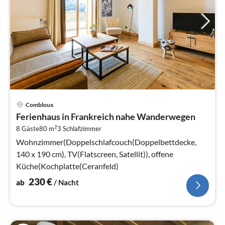
Pre
Combloux
ab
Ferienhaus in Frankreich nahe Wanderwegen
2
2
8 Gäste
80 m
3
Schlafzimmer
pr
Na
Wohnzimmer(Doppelschlafcouch(Doppelbettdecke,
140 x 190 cm), TV(Flatscreen, Satellit)), offene
Küche(Kochplatte(Ceranfeld)
230
€
ab
/ Nacht