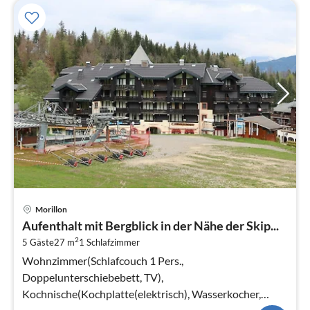
Pre
Morillon
ab
Aufenthalt mit Bergblick in der Nähe der Skip...
4
2
5 Gäste
27 m
1
Schlafzimmer
pr
Na
Wohnzimmer(Schlafcouch 1 Pers.,
Doppelunterschiebebett, TV),
Kochnische(Kochplatte(elektrisch), Wasserkocher,