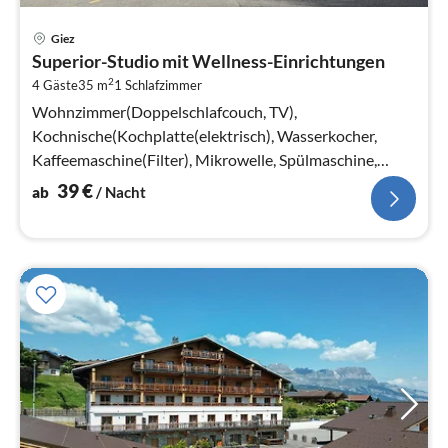
Pre
Giez
ab
Superior-Studio mit Wellness-Einrichtungen
3
2
4 Gäste
35 m
1
Schlafzimmer
pr
Na
Wohnzimmer(Doppelschlafcouch, TV),
Kochnische(Kochplatte(elektrisch), Wasserkocher,
Kaffeemaschine(Filter), Mikrowelle, Spülmaschine,
Kühlschrank), Schlafnische(Doppelbett)
39
€
ab
/ Nacht