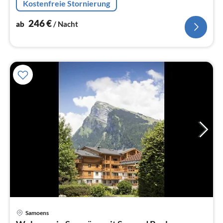
Kostenfreie Stornierung
Sitzecke), Schlafzimmer(Einzelbett, Einzelbett)
246
€
ab
/ Nacht
Pre
Samoens
ab