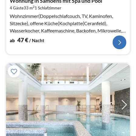
Wohnung in Samoëns mit Spa und Pool
4
2
4 Gäste
33 m
1
Schlafzimmer
pr
Na
Wohnzimmer(Doppelschlafcouch, TV, Kaminofen,
Sitzecke), offene Küche(Kochplatte(Ceranfeld),
Wasserkocher, Kaffeemaschine, Backofen, Mikrowelle,
Spülmaschine, Kühlschrank, )
47
€
ab
/ Nacht