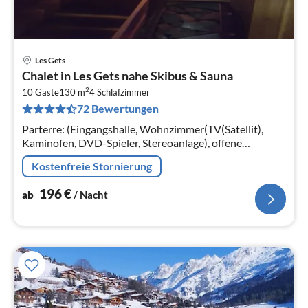
Les Gets
Pre
Chalet in Les Gets nahe Skibus & Sauna
ab
2
1
10 Gäste
130 m
4
Schlafzimmer
72 Bewertungen
pr
Na
Parterre: (Eingangshalle, Wohnzimmer(TV(Satellit),
Kaminofen, DVD-Spieler, Stereoanlage), offene
Küche(Backofen, Mikrowelle, Spülmaschine,
Kostenfreie Stornierung
Kühl-/Gefrierkombination)) In der 1.
196
€
ab
/ Nacht