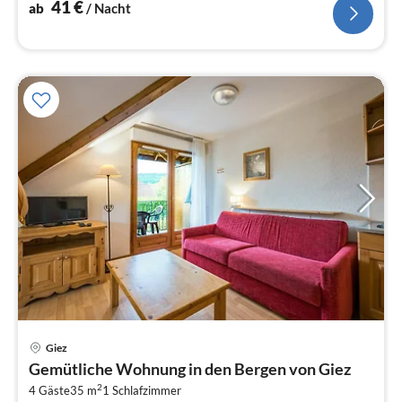
Toaster, Kaffeemaschine(Filter)
41
€
ab
/ Nacht
Pre
Giez
ab
Gemütliche Wohnung in den Bergen von Giez
3
2
4 Gäste
35 m
1
Schlafzimmer
pr