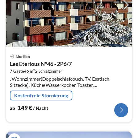
Pre
Morillon
ab
Les Eterlous N°46 - 2P6/7
1
2
7 Gäste
46 m
2
Schlafzimmer
pr
, Wohnzimmer(Doppelschlafcouch, TV, Esstisch,
Na
Sitzecke), Küche(Wasserkocher, Toaster,
Kaffeemaschine, Mikrowelle, Spülmaschine,
Kostenfreie Stornierung
Kühlschrank, ), Schlafzimmer(Doppelbett)
149
€
ab
/ Nacht