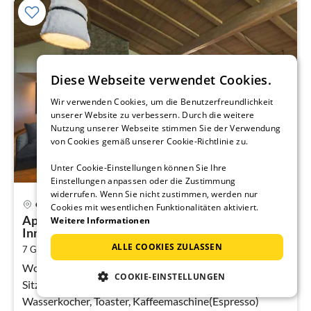
Diese Webseite verwendet Cookies.
Wir verwenden Cookies, um die Benutzerfreundlichkeit
unserer Website zu verbessern. Durch die weitere
Nutzung unserer Webseite stimmen Sie der Verwendung
von Cookies gemäß unserer Cookie-Richtlinie zu.
Unter Cookie-Einstellungen können Sie Ihre
Einstellungen anpassen oder die Zustimmung
widerrufen. Wenn Sie nicht zustimmen, werden nur
Pre
Combloux
Cookies mit wesentlichen Funktionalitäten aktiviert.
ab
Apartment mit Zwischengeschoss und
Weitere Informationen
1
Innenpool
pr
ALLE COOKIES ZULASSEN
2
7 Gäste
58 m
2
Schlafzimmer
Na
Wohnzimmer(Doppelschlafcouch, TV(Flatscreen),
COOKIE-EINSTELLUNGEN
Sitzecke), offene Küche(Kochplatte(Ceranfeld),
Wasserkocher, Toaster, Kaffeemaschine(Espresso)