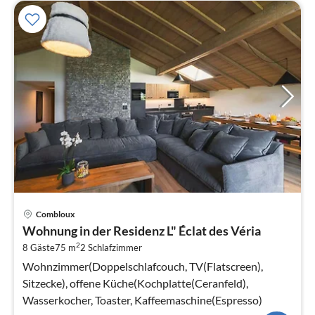
Pre
Combloux
ab
Wohnung in der Residenz L" Éclat des Véria
1
2
8 Gäste
75 m
2
Schlafzimmer
pr
Na
Wohnzimmer(Doppelschlafcouch, TV(Flatscreen),
Sitzecke), offene Küche(Kochplatte(Ceranfeld),
Wasserkocher, Toaster, Kaffeemaschine(Espresso)