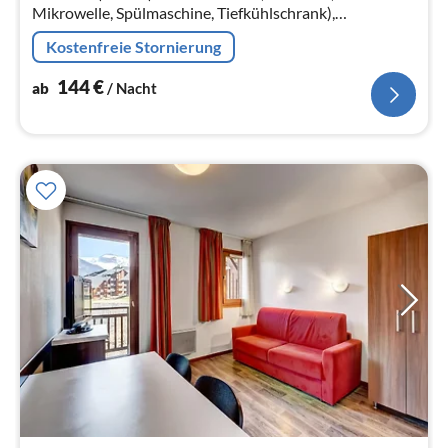
Mikrowelle, Spülmaschine, Tiefkühlschrank),
Wohn/Esszimmer(TV, Herd(Holz)), Schlafzimmer(2x
Kostenfreie Stornierung
Einzelbett)
144
€
ab
/ Nacht