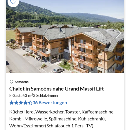
Samoens
Pre
Chalet in Samoëns nahe Grand Massif Lift
ab
2
1
8 Gäste
53 m
3
Schlafzimmer
36 Bewertungen
pr
Na
Küche(Herd, Wasserkocher, Toaster, Kaffeemaschine,
Kombi-Mikrowelle, Spülmaschine, Kühlschrank),
Wohn/Esszimmer(Schlafcouch 1 Pers., TV)