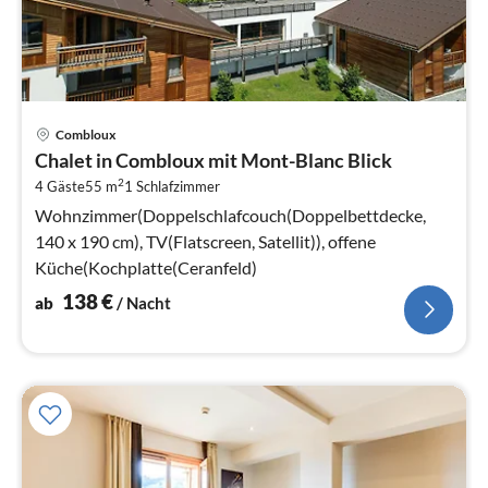
Pre
Combloux
ab
Chalet in Combloux mit Mont-Blanc Blick
1
2
4 Gäste
55 m
1
Schlafzimmer
pr
Na
Wohnzimmer(Doppelschlafcouch(Doppelbettdecke,
140 x 190 cm), TV(Flatscreen, Satellit)), offene
Küche(Kochplatte(Ceranfeld)
138
€
ab
/ Nacht