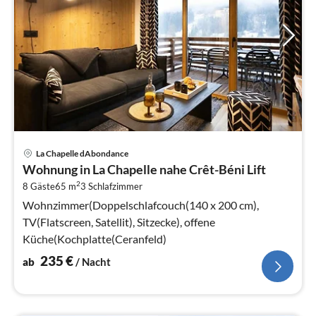
Pre
La Chapelle dAbondance
ab
Wohnung in La Chapelle nahe Crêt-Béni Lift
2
2
8 Gäste
65 m
3
Schlafzimmer
pr
Na
Wohnzimmer(Doppelschlafcouch(140 x 200 cm),
TV(Flatscreen, Satellit), Sitzecke), offene
Küche(Kochplatte(Ceranfeld)
235
€
ab
/ Nacht