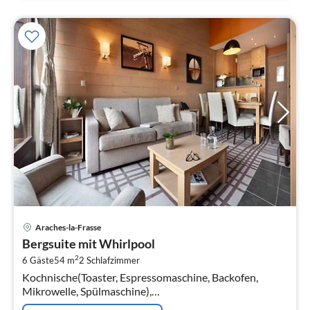
Pre
Araches-la-Frasse
ab
Bergsuite mit Whirlpool
2
2
6 Gäste
54 m
2
Schlafzimmer
pr
Kochnische(Toaster, Espressomaschine, Backofen,
Na
Mikrowelle, Spülmaschine),
Wohn/Esszimmer(Doppelschlafcouch, TV, Kaminofen,