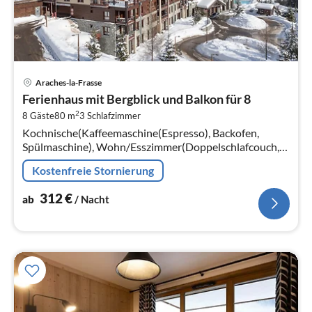
Pre
Araches-la-Frasse
ab
Ferienhaus mit Bergblick und Balkon für 8
3
2
8 Gäste
80 m
3
Schlafzimmer
pr
Kochnische(Kaffeemaschine(Espresso), Backofen,
Na
Spülmaschine), Wohn/Esszimmer(Doppelschlafcouch,
TV, Sitzecke), Schlafzimmer(Einzelbett, Einzelbett),
Kostenfreie Stornierung
Schlafzimmer(Doppelbett)
312
€
ab
/ Nacht