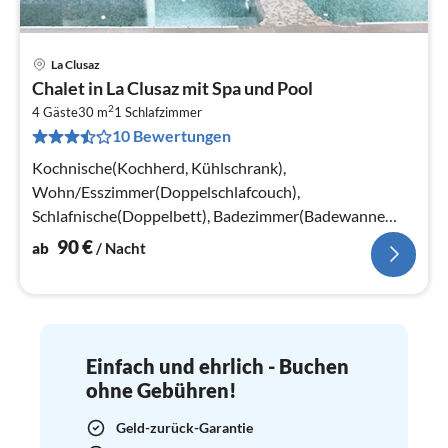
La Clusaz
Pre
Chalet in La Clusaz mit Spa und Pool
ab
2
9
4 Gäste
30 m
1
Schlafzimmer
10 Bewertungen
pr
Na
Kochnische(Kochherd, Kühlschrank),
Wohn/Esszimmer(Doppelschlafcouch),
Schlafnische(Doppelbett), Badezimmer(Badewanne
oder Dusche)
90
€
ab
/ Nacht
Einfach und ehrlich - Buchen
ohne Gebühren!
Geld-zurück-Garantie