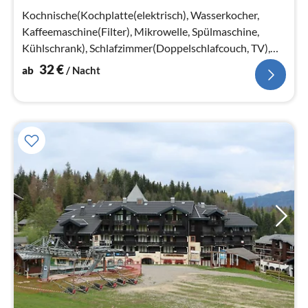
Na
Kochnische(Kochplatte(elektrisch), Wasserkocher,
Kaffeemaschine(Filter), Mikrowelle, Spülmaschine,
Kühlschrank), Schlafzimmer(Doppelschlafcouch, TV),
Badezimmer(Toilette, Föhn)
32
€
ab
/ Nacht