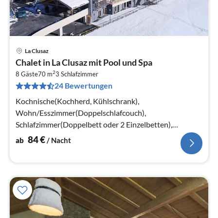
La Clusaz
Pre
Chalet in La Clusaz mit Pool und Spa
ab
2
8
8 Gäste
70 m
3
Schlafzimmer
24 Bewertungen
pr
Na
Kochnische(Kochherd, Kühlschrank),
Wohn/Esszimmer(Doppelschlafcouch),
Schlafzimmer(Doppelbett oder 2 Einzelbetten),
Schlafzimmer(Doppelbett oder 2 Einzelbetten)
84
€
ab
/ Nacht