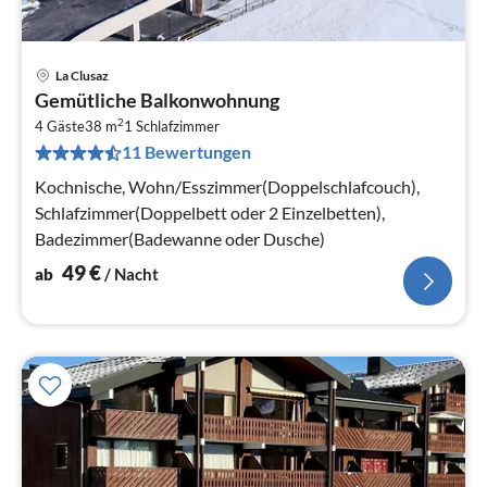
La Clusaz
Pre
Gemütliche Balkonwohnung
ab
2
4
4 Gäste
38 m
1
Schlafzimmer
11 Bewertungen
pr
Na
Kochnische, Wohn/Esszimmer(Doppelschlafcouch),
Schlafzimmer(Doppelbett oder 2 Einzelbetten),
Badezimmer(Badewanne oder Dusche)
49
€
ab
/ Nacht