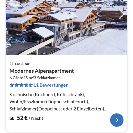
La Clusaz
Pre
Modernes Alpenapartment
ab
2
5
6 Gäste
45 m
3
Schlafzimmer
11 Bewertungen
pr
Na
Kochnische(Kochherd, Kühlschrank),
Wohn/Esszimmer(Doppelschlafcouch),
Schlafzimmer(Doppelbett oder 2 Einzelbetten),
Schlafzimmer mit Badezimmer(Doppelbett oder 2
52
€
ab
/ Nacht
Einzelbetten)