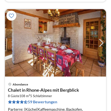
Abondance
Pre
Chalet in Rhone-Alpes mit Bergblick
ab
2
1
8 Gäste
108 m
5
Schlafzimmer
59 Bewertungen
pr
Na
Parterre: (Küche(Kaffeemaschine, Backofen,