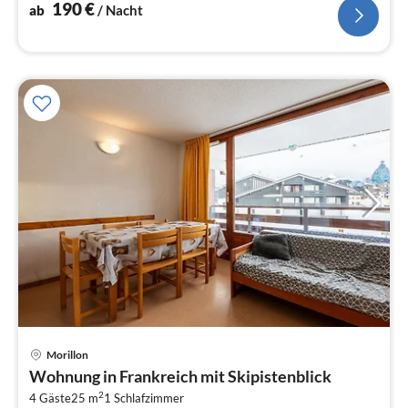
190
€
ab
/ Nacht
Morillon
Pre
Wohnung in Frankreich mit Skipistenblick
ab
2
2
4 Gäste
25 m
1
Schlafzimmer