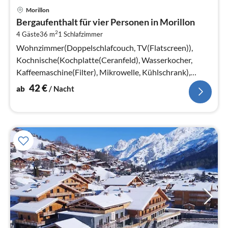
Pre
Morillon
ab
Bergaufenthalt für vier Personen in Morillon
4
2
4 Gäste
36 m
1
Schlafzimmer
pr
Na
Wohnzimmer(Doppelschlafcouch, TV(Flatscreen)),
Kochnische(Kochplatte(Ceranfeld), Wasserkocher,
Kaffeemaschine(Filter), Mikrowelle, Kühlschrank),
Schlafzimmer(Doppelbett)
42
€
ab
/ Nacht