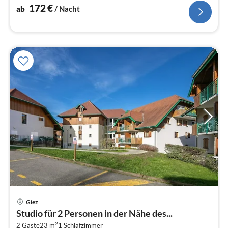
172
€
ab
/ Nacht
Pre
Giez
ab
Studio für 2 Personen in der Nähe des...
3
2
2 Gäste
23 m
1
Schlafzimmer
pr