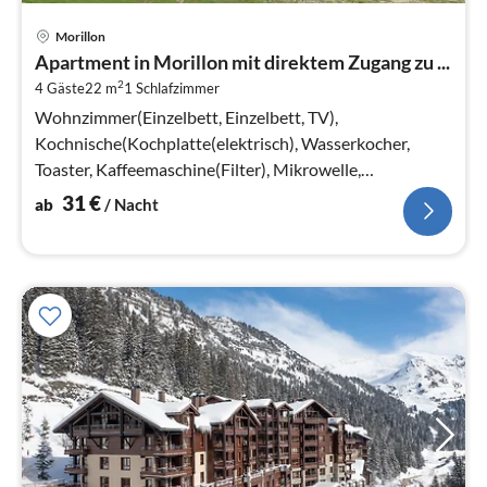
Pre
Morillon
ab
Apartment in Morillon mit direktem Zugang zu ...
3
2
4 Gäste
22 m
1
Schlafzimmer
pr
Na
Wohnzimmer(Einzelbett, Einzelbett, TV),
Kochnische(Kochplatte(elektrisch), Wasserkocher,
Toaster, Kaffeemaschine(Filter), Mikrowelle,
Spülmaschine, Kühlschrank)
31
€
ab
/ Nacht