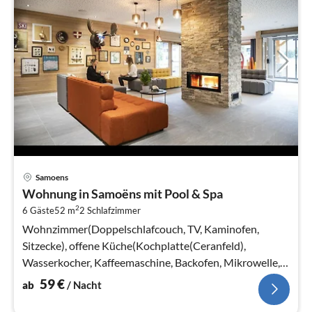
Pre
Samoens
ab
Wohnung in Samoëns mit Pool & Spa
5
2
6 Gäste
52 m
2
Schlafzimmer
pr
Na
Wohnzimmer(Doppelschlafcouch, TV, Kaminofen,
Sitzecke), offene Küche(Kochplatte(Ceranfeld),
Wasserkocher, Kaffeemaschine, Backofen, Mikrowelle,
Spülmaschine, Kühlschrank, )
59
€
ab
/ Nacht