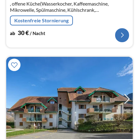
, offene Küche(Wasserkocher, Kaffeemaschine,
Na
Mikrowelle, Spülmaschine, Kühlschrank,
Tiefkühlschrank, ), Wohn/Esszimmer(Schlafcouch 1
Kostenfreie Stornierung
Pers., TV, Esstisch)
30
€
ab
/ Nacht