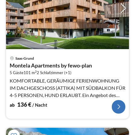
Pre
Saas-Grund
ab
Montela Apartments by fewo-plan
1
2
5 Gäste
101 m
2
Schlafzimmer (+1)
pr
Na
KOMFORTABLE, GERÄUMIGE FERIENWOHNUNG
IM DACHGESCHOSS (ATTIKA) MIT SÜDBALKON FÜR
4-5 PERSONEN, HUND ERLAUBT. Ein Angebot des
Reisemittlers: FeWo-PLAN.com GmbH.
136
€
ab
/ Nacht