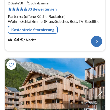
ab
2
4
2 Gäste
18 m
1
Schlafzimmer
33 Bewertungen
pr
Na
Parterre: (offene Küche(Backofen),
Wohn-/Schlafzimmer(Französisches Bett, TV(Satellit),
Radio), Badezimmer(Dusche, Waschbecken, Toilette))
Kostenfreie Stornierung
Heizung(Zentral), Garten(umzäunt)
44
€
ab
/ Nacht