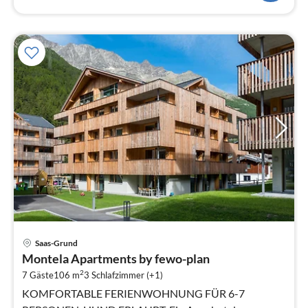
Pre
Saas-Grund
ab
Montela Apartments by fewo-plan
1
2
7 Gäste
106 m
3
Schlafzimmer (+1)
pr
Na
KOMFORTABLE FERIENWOHNUNG FÜR 6-7