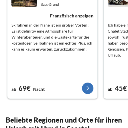
Saas-Grund
Französisch anzeigen
Skifahren in der Nähe ist ein großer Vorteil!
Ich habe e
Es ist definitiv eine Atmosphäre für
Chalet Stad
Winterabenteuer, und die Gästekarte für die
sowohl rust
kostenlosen Seilbahnen ist ein echtes Plus, ich
haben beso
kann es kaum erwarten, zurückzukommen!
genossen. 
Urlaub.
69€
45€
ab
Nacht
ab
Beliebte Regionen und Orte für ihren