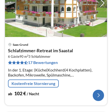
Saas-Grund
Pre
Schlafzimmer-Retreat im Saastal
ab
2
1
6 Gäste
90 m
3
Schlafzimmer
17 Bewertungen
pr
Na
In der 1. Etage: (Küche(Kochherd(4 Kochplatten),
Backofen, Mikrowelle, Spülmaschine,
Kühl-/Gefrierkombination),
Kostenfreie Stornierung
Wohn/Esszimmer(TV(Satellit), Gartentüren, Balkon)
102
€
ab
/ Nacht