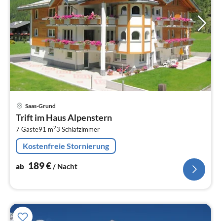
Pre
Saas-Grund
ab
Trift im Haus Alpenstern
1
2
7 Gäste
91 m
3
Schlafzimmer
pr
Na
Kostenfreie Stornierung
189
€
ab
/ Nacht