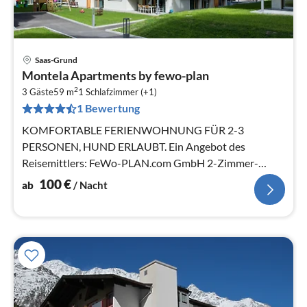
Saas-Grund
Pre
Montela Apartments by fewo-plan
ab
2
1
3 Gäste
59 m
1
Schlafzimmer (+1)
1 Bewertung
pr
Na
KOMFORTABLE FERIENWOHNUNG FÜR 2-3
PERSONEN, HUND ERLAUBT. Ein Angebot des
Reisemittlers: FeWo-PLAN.com GmbH 2-Zimmer-
Wohnung, Erdgeschoss oder 1. Etage mit 59 m²
100
€
ab
/ Nacht
Wohnfläche.