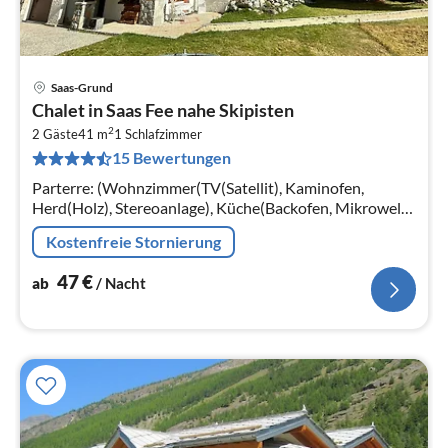
Saas-Grund
Pre
Chalet in Saas Fee nahe Skipisten
ab
2
4
2 Gäste
41 m
1
Schlafzimmer
15 Bewertungen
pr
Na
Parterre: (Wohnzimmer(TV(Satellit), Kaminofen,
Herd(Holz), Stereoanlage), Küche(Backofen, Mikrowelle,
Spülmaschine, Kühl-/Gefrierkombination)
Kostenfreie Stornierung
47
€
ab
/ Nacht