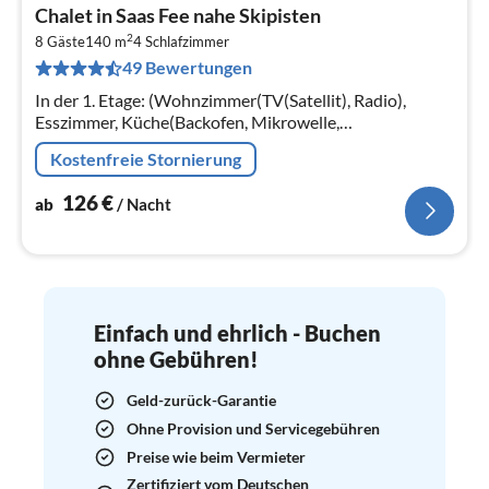
Pre
Chalet in Saas Fee nahe Skipisten
ab
2
1
8 Gäste
140 m
4
Schlafzimmer
49 Bewertungen
pr
Na
In der 1. Etage: (Wohnzimmer(TV(Satellit), Radio),
Esszimmer, Küche(Backofen, Mikrowelle,
Spülmaschine), Schlafzimmer(Doppelbett),
Kostenfreie Stornierung
Schlafzimmer(Doppelbett), Badezimmer) In der 2.
126
€
ab
/ Nacht
Einfach und ehrlich - Buchen
ohne Gebühren!
Geld-zurück-Garantie
Ohne Provision und Servicegebühren
Preise wie beim Vermieter
Zertifiziert vom Deutschen