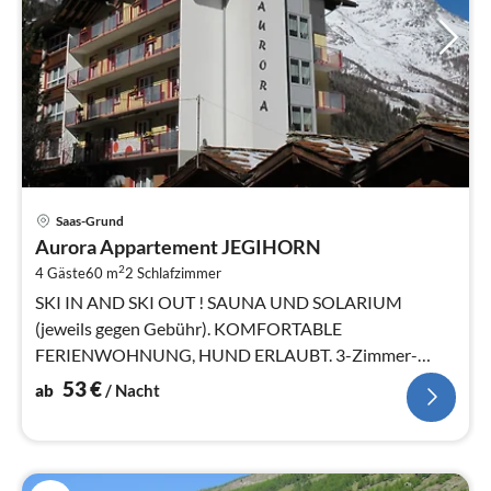
Pre
Saas-Grund
ab
Aurora Appartement JEGIHORN
5
2
4 Gäste
60 m
2
Schlafzimmer
pr
Na
SKI IN AND SKI OUT ! SAUNA UND SOLARIUM
(jeweils gegen Gebühr). KOMFORTABLE
FERIENWOHNUNG, HUND ERLAUBT. 3-Zimmer-
Wohnung JEGIHORN, 1. Etage mit ca. 60 m²
53
€
ab
/ Nacht
Wohnfläche.