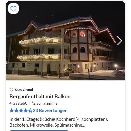
Saas-Grund
Pre
Bergaufenthalt mit Balkon
ab
2
6
4 Gäste
60 m
2
Schlafzimmer
23 Bewertungen
pr
Na
In der 1. Etage: (Küche(Kochherd(4 Kochplatten),
Backofen, Mikrowelle, Spülmaschine,
Kühl-/Gefrierkombination), offene Küche(Backofen,