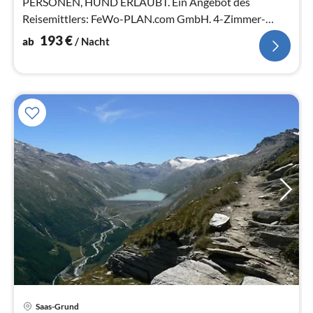
PERSONEN, HUND ERLAUBT. Ein Angebot des
Reisemittlers: FeWo-PLAN.com GmbH. 4-Zimmer-
Wohnung, Erdgeschoss oder 1. Etage mit 106 m²
193
€
ab
/ Nacht
Wohnfläche.
Saas-Grund