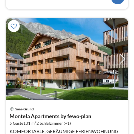
Wohnfläche.
Pre
Saas-Grund
ab
Montela Apartments by fewo-plan
1
2
5 Gäste
101 m
2
Schlafzimmer (+1)
pr
Na
KOMFORTABLE, GERÄUMIGE FERIENWOHNUNG