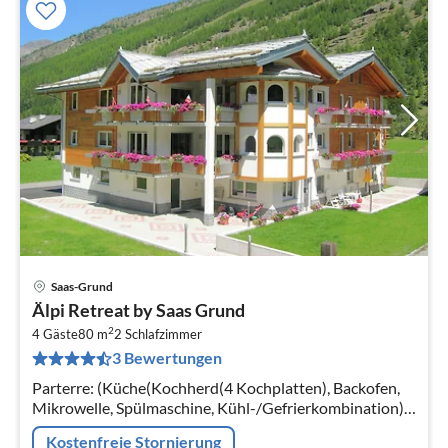
Saas-Grund
Pre
Älpi Retreat by Saas Grund
ab
2
7
4 Gäste
80 m
2
Schlafzimmer
3 Bewertungen
pr
Na
Parterre: (Küche(Kochherd(4 Kochplatten), Backofen,
Mikrowelle, Spülmaschine, Kühl-/Gefrierkombination),
Wohn/Esszimmer(TV(Satellit)),
Kostenfreie Stornierung
Schlafzimmer(Doppelbett oder 2 Einzelbetten)