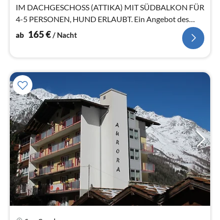
IM DACHGESCHOSS (ATTIKA) MIT SÜDBALKON FÜR
4-5 PERSONEN, HUND ERLAUBT. Ein Angebot des
Reisemittlers: FeWo-PLAN.com GmbH.
165
€
ab
/ Nacht
Pre