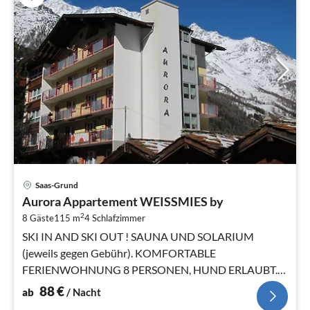
Pre
Saas-Grund
ab
Aurora Appartement WEISSMIES by
8
2
8 Gäste
115 m
4
Schlafzimmer
pr
Na
SKI IN AND SKI OUT ! SAUNA UND SOLARIUM
(jeweils gegen Gebühr). KOMFORTABLE
FERIENWOHNUNG 8 PERSONEN, HUND ERLAUBT.
Ein Angebot des Reisemittlers FeWo-PLAN.com GmbH.
88
€
ab
/ Nacht