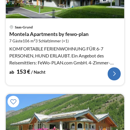
Pre
Saas-Grund
ab
Montela Apartments by fewo-plan
1
2
7 Gäste
106 m
3
Schlafzimmer (+1)
pr
Na
KOMFORTABLE FERIENWOHNUNG FÜR 6-7
PERSONEN, HUND ERLAUBT. Ein Angebot des
Reisemittlers: FeWo-PLAN.com GmbH. 4-Zimmer-
Wohnung, Erdgeschoss oder 1. Etage mit 106 m²
153
€
ab
/ Nacht
Wohnfläche.