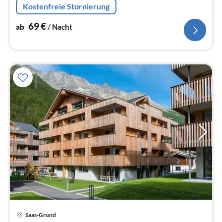
Kostenfreie Stornierung
Spülmaschine), Wohn/Esszimmer(TV(Satellit)
69
€
ab
/ Nacht
Pre
Saas-Grund
ab