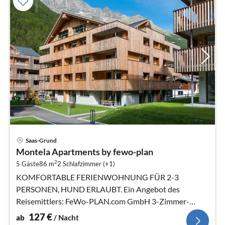
Pre
Saas-Grund
ab
Montela Apartments by fewo-plan
1
2
5 Gäste
86 m
2
Schlafzimmer (+1)
pr
Na
KOMFORTABLE FERIENWOHNUNG FÜR 2-3
PERSONEN, HUND ERLAUBT. Ein Angebot des
Reisemittlers: FeWo-PLAN.com GmbH 3-Zimmer-
Wohnung, Erdgeschoss oder 1. Etage mit 86 m²
127
€
ab
/ Nacht