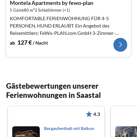
Montela Apartments by fewo-plan
1
2
5 Gäste
80 m
2
Schlafzimmer (+1)
pr
Na
KOMFORTABLE FERIENWOHNUNG FÜR 4-5
PERSONEN, HUND ERLAUBT. Ein Angebot des
Reisemittlers: FeWo-PLAN.com GmbH 3-Zimmer-
Wohnung, Erdgeschoss oder 1. Etage mit 80 m²
127
€
ab
/ Nacht
Wohnfläche.
Gästebewertungen unserer
Ferienwohnungen in Saastal
4.3
Bergaufenthalt mit Balkon