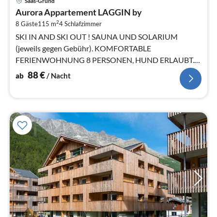
Saas-Grund
ab
Aurora Appartement LAGGIN by
8
2
8 Gäste
115 m
4
Schlafzimmer
pr
Na
SKI IN AND SKI OUT ! SAUNA UND SOLARIUM
(jeweils gegen Gebühr). KOMFORTABLE
FERIENWOHNUNG 8 PERSONEN, HUND ERLAUBT.
Ein Angebot des Reisemittlers FeWo-PLAN.com GmbH.
88
€
ab
/ Nacht