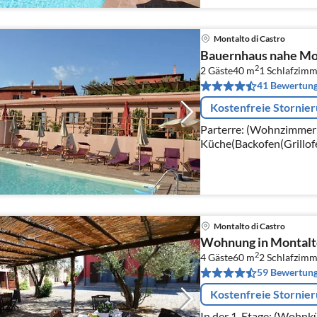
Montalto di Castro
Bauernhaus nahe Mon
2
2 Gäste
40 m
1
Schlafzimm
41 Bewertun
Kostenfreie Stornie
Parterre: (Wohnzimmer(
Küche(Backofen(Grillofe
Badezimmer(Dusche))
Montalto di Castro
Wohnung in Montalto
2
4 Gäste
60 m
2
Schlafzimm
59 Bewertun
Kostenfreie Stornie
In der 1. Etage: (Wohnk