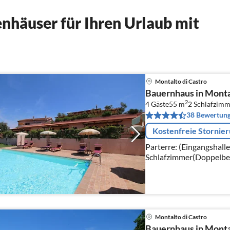
nhäuser für Ihren Urlaub mit
Montalto di Castro
Bauernhaus in Mont
2
4 Gäste
55 m
2
Schlafzimm
38 Bewertun
Kostenfreie Stornie
Parterre: (Eingangshal
Schlafzimmer(Doppelbe
Waschbecken, Toilette, Bidet)) In der
(Galerieschlafzimmer(2x
Montalto di Castro
Bauernhaus in Monta