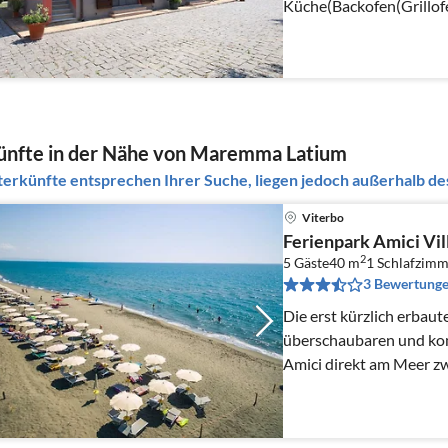
Küche(Backofen(Grillofe
Schlafzimmer(Doppelbe
ünfte in der Nähe von Maremma Latium
erkünfte entsprechen Ihrer Suche, liegen jedoch außerhalb des
Viterbo
Ferienpark Amici Vil
2
5 Gäste
40 m
1
Schlafzimm
3 Bewertung
Die erst kürzlich erbaut
überschaubaren und kom
Amici direkt am Meer z
Lazio.