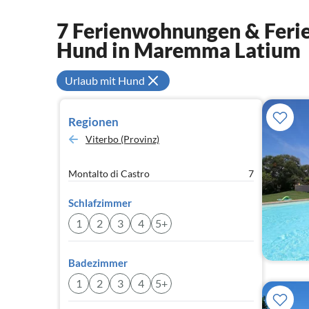
7 Ferienwohnungen & Ferie
Hund in Maremma Latium
Urlaub mit Hund
Regionen
Viterbo (Provinz)
Montalto di Castro
7
Schlafzimmer
1
2
3
4
5+
Badezimmer
1
2
3
4
5+