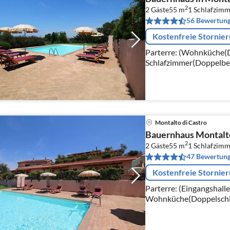
2
2 Gäste
55 m
1
Schlafzimm
56 Bewertun
Kostenfreie Stornie
Parterre: (Wohnküche(D
Schlafzimmer(Doppelbe
Waschbecken, Toilette, B
Montalto di Castro
Bauernhaus Montalt
2
2 Gäste
55 m
1
Schlafzimm
47 Bewertun
Kostenfreie Stornie
Parterre: (Eingangshalle
Wohnküche(Doppelschla
Schlafzimmer(Doppelbe
Waschbecken, Toilette, B