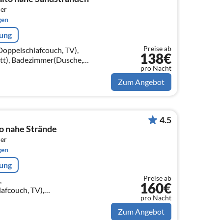
er
gen
rung
Preise ab
oppelschlafcouch, TV),
138€
tt), Badezimmer(Dusche,
pro Nacht
idet))
Zum Angebot
4.5
o nahe Strände
er
gen
rung
Preise ab
,
160€
fcouch, TV),
pro Nacht
tt), Badezimmer(Dusche,
idet))
Zum Angebot