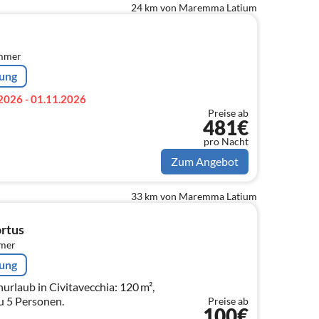
24 km von Maremma Latium
immer
rung
2026 - 01.11.2026
Preise ab
481€
pro Nacht
Zum Angebot
33 km von Maremma Latium
rtus
mmer
rung
rlaub in Civitavecchia: 120 m²,
zu 5 Personen.
Preise ab
100€