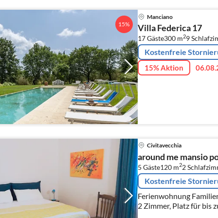
Manciano
15%
Villa Federica 17
2
17 Gäste
300 m
9
Schlafz
Kostenfreie Stornie
15% Aktion
06.08.
Civitavecchia
around me mansio po
2
5 Gäste
120 m
2
Schlafzi
Kostenfreie Stornie
Ferienwohnung Familienu
2 Zimmer, Platz für bis 