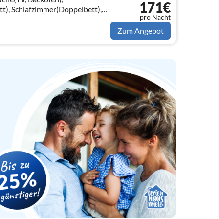
171€
t), Schlafzimmer(Doppelbett),
pro Nacht
chbecken, Toilette, Bidet))
Zum Angebot