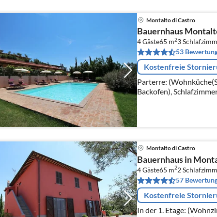
Montalto di Castro
Bauernhaus Montalt
2
4 Gäste
65 m
3
Schlafzimm
53 Bewertun
Kostenfreie Stornie
Parterre: (Wohnküche(Sch
Backofen), Schlafzimme
Badezimmer(Dusche, Was
Badezimmer(Dusche, Was
Montalto di Castro
Bauernhaus in Monta
2
4 Gäste
65 m
2
Schlafzimm
57 Bewertun
Kostenfreie Stornie
In der 1. Etage: (Wohnz