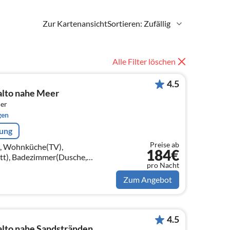
Zur Kartenansicht
Sortieren: Zufällig
Alle Filter löschen
4.5
alto nahe Meer
er
gen
rung
Preise ab
le, Wohnküche(TV),
184€
tt), Badezimmer(Dusche,
pro Nacht
 1. Etage:
 Einzelbett))
Zum Angebot
4.5
lto nahe Sandstränden