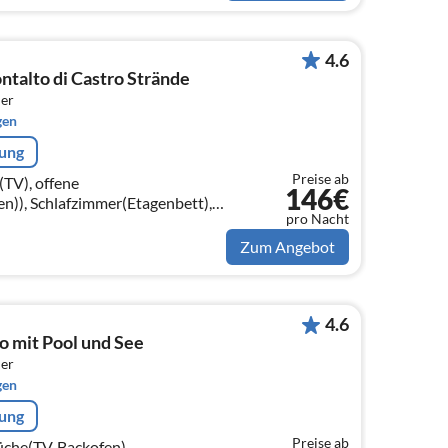
4.6
talto di Castro Strände
er
gen
rung
Preise ab
TV), offene
146€
n)), Schlafzimmer(Etagenbett),
pro Nacht
Zum Angebot
4.6
 mit Pool und See
er
gen
rung
Preise ab
üche(TV, Backofen),