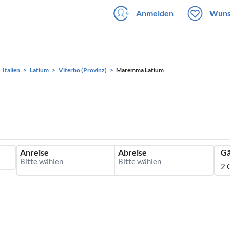
Anmelden
Wuns
Italien
Latium
Viterbo (Provinz)
Maremma Latium
Anreise
Abreise
Gä
2 