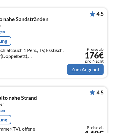
4.5
o nahe Sandstränden
er
gen
rung
Preise ab
lafcouch 1 Pers., TV, Esstisch,
176€
r(Doppelbett),
pro Nacht
chbecken, Toilette),
chbecken, Toilette))
Zum Angebot
4.5
lto nahe Strand
er
gen
rung
Preise ab
immer(TV), offene