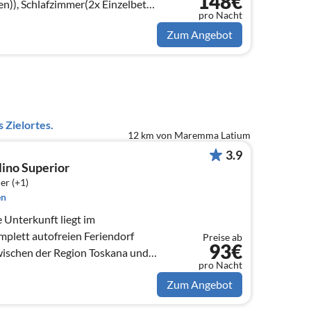
148€
n)), Schlafzimmer(2x Einzelbett),
pro Nacht
tt), Badezimmer(Dusche))
Zum Angebot
 Zielortes.
12 km von Maremma Latium
3.9
lino Superior
er (+1)
en
e Unterkunft liegt im
plett autofreien Feriendorf
Preise ab
93€
wischen der Region Toskana und
pro Nacht
Zum Angebot