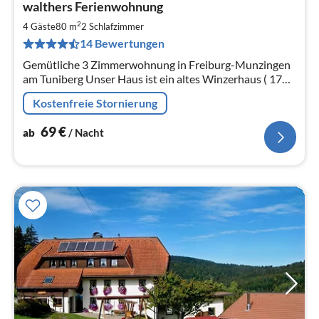
walthers Ferienwohnung
ab
6
2
4 Gäste
80 m
2
Schlafzimmer
pr
14 Bewertungen
Na
Gemütliche 3 Zimmerwohnung in Freiburg-Munzingen
am Tuniberg Unser Haus ist ein altes Winzerhaus ( 1789
aufgestockt 1970)
Kostenfreie Stornierung
69
€
ab
/ Nacht