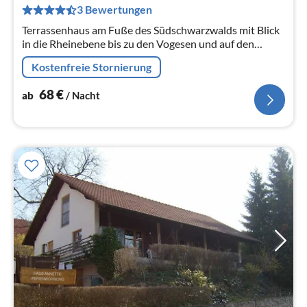
pr
3 Bewertungen
Na
Terrassenhaus am Fuße des Südschwarzwalds mit Blick
in die Rheinebene bis zu den Vogesen und auf den
Schloßberg in ruhiger Toplage.
Kostenfreie Stornierung
68
€
ab
/ Nacht