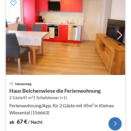
Pre
Neuenweg
ab
Haus Belchenwiese die Ferienwohnung
6
2
2 Gäste
45 m
1
Schlafzimmer (+1)
pr
Na
Ferienwohnung/App. für 2 Gäste mit 45m² in Kleines
Wiesental (156663)
67
€
ab
/ Nacht