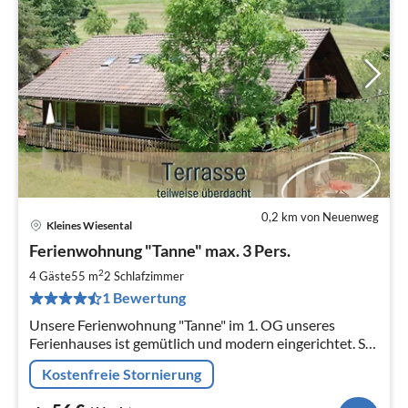
0,2 km von Neuenweg
Kleines Wiesental
Pre
Ferienwohnung "Tanne" max. 3 Pers.
ab
5
2
4 Gäste
55 m
2
Schlafzimmer
pr
1 Bewertung
Na
Unsere Ferienwohnung "Tanne" im 1. OG unseres
Ferienhauses ist gemütlich und modern eingerichtet. Sie
ist ideal für 2 (bis max. 3) Personen.
Kostenfreie Stornierung