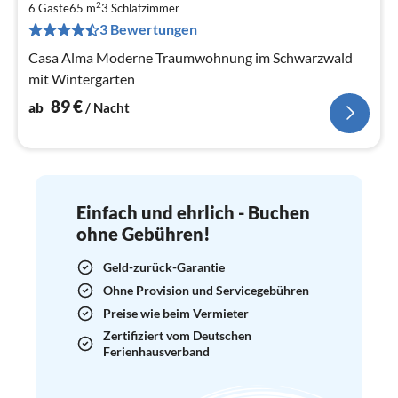
8
2
6 Gäste
65 m
3
Schlafzimmer
pr
3 Bewertungen
Na
Casa Alma Moderne Traumwohnung im Schwarzwald
mit Wintergarten
89
€
ab
/ Nacht
Einfach und ehrlich - Buchen
ohne Gebühren!
Geld-zurück-Garantie
Ohne Provision und Servicegebühren
Preise wie beim Vermieter
Zertifiziert vom Deutschen
Ferienhausverband