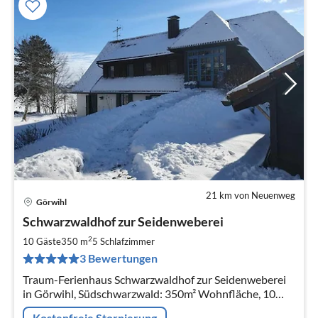
21 km von Neuenweg
Görwihl
Pre
Schwarzwaldhof zur Seidenweberei
ab
3
2
10 Gäste
350 m
5
Schlafzimmer
pr
3 Bewertungen
Na
Traum-Ferienhaus Schwarzwaldhof zur Seidenweberei
in Görwihl, Südschwarzwald: 350m² Wohnfläche, 10
Pers., 5 Schlafzimmer. Auf 2500 m² eingezäuntem
Kostenfreie Stornierung