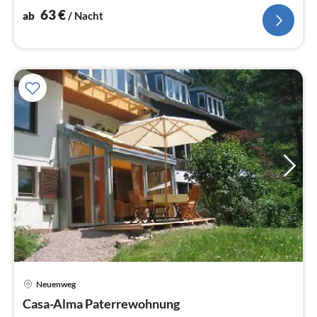
63
€
ab
/ Nacht
Neuenweg
Pre
Casa-Alma Paterrewohnung
ab