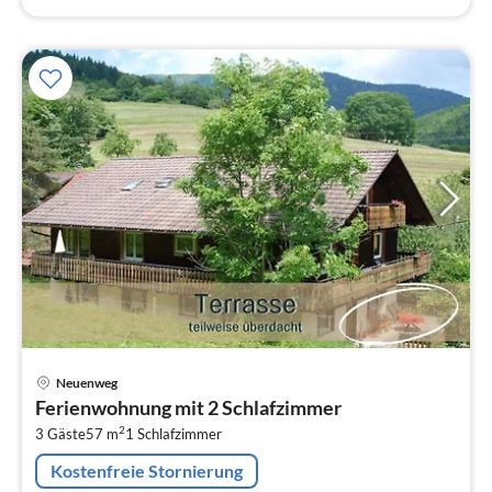
Pre
Neuenweg
ab
Ferienwohnung mit 2 Schlafzimmer
6
2
3 Gäste
57 m
1
Schlafzimmer
pr
Na
Kostenfreie Stornierung