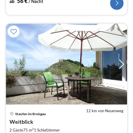
56
€
ab
/ Nacht
12 km von Neuenweg
Staufen im Breisgau
Pre
Weitblick
ab
6
2
2 Gäste
75 m
1
Schlafzimmer