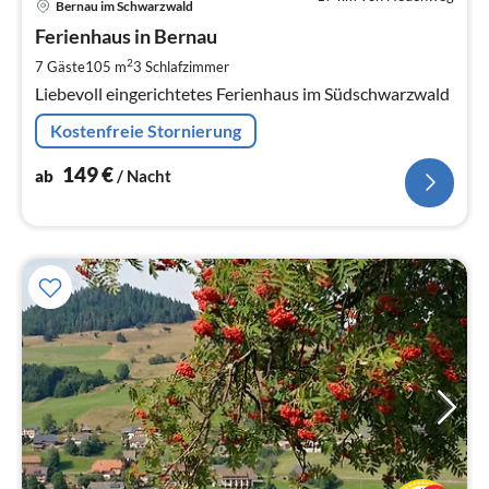
Bernau im Schwarzwald
ab
1
Ferienhaus in Bernau
pr
2
7 Gäste
105 m
3
Schlafzimmer
Na
Liebevoll eingerichtetes Ferienhaus im Südschwarzwald
Kostenfreie Stornierung
149
€
ab
/ Nacht