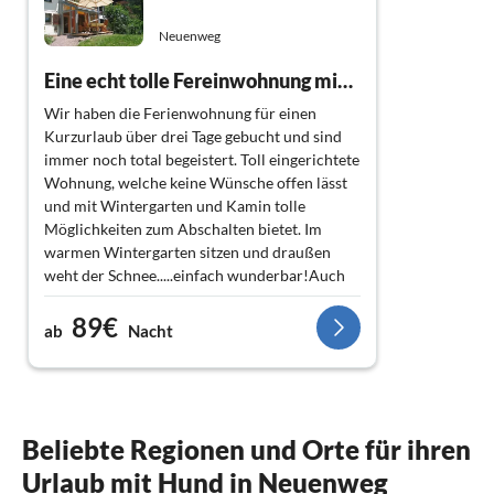
Neuenweg
Eine echt tolle Fereinwohnung mit schönem Ambiente. Ein gelungener Urlaub
Wir haben die Ferienwohnung für einen
Kurzurlaub über drei Tage gebucht und sind
immer noch total begeistert. Toll eingerichtete
Wohnung, welche keine Wünsche offen lässt
und mit Wintergarten und Kamin tolle
Möglichkeiten zum Abschalten bietet. Im
warmen Wintergarten sitzen und draußen
weht der Schnee.....einfach wunderbar!Auch
großartig fanden wir, dass Hunde nach
89€
Absprache willkommen sind. Die Gegend
ab
Nacht
bietet einige Einkaufsmöglichkeiten in
Schönau für alle Selbstversorger, wie auch
Restaurants für Auswärstesser ;-)
Tolles Urlaubsziel für alle, die Wald und Natur
lieben und mal raus aus dem Alltagsstress
Beliebte Regionen und Orte für ihren
wollen!
Urlaub mit Hund in Neuenweg
Wir kommen definitiv wieder und sagen