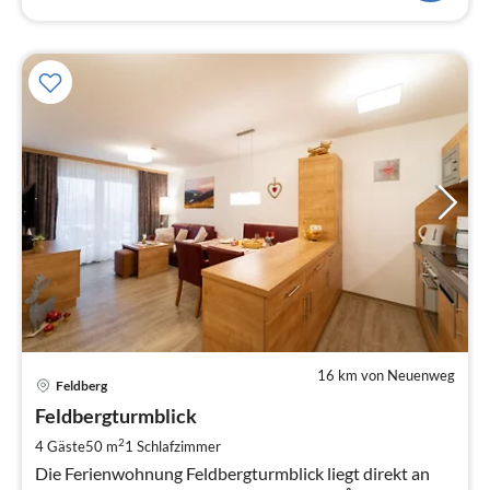
16 km von Neuenweg
Pre
Feldberg
ab
9
Feldbergturmblick
pr
2
4 Gäste
50 m
1
Schlafzimmer
Na
Die Ferienwohnung Feldbergturmblick liegt direkt an