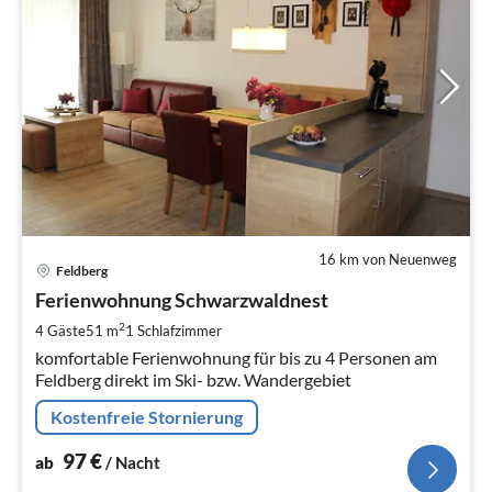
16 km von Neuenweg
Pre
Feldberg
ab
9
Ferienwohnung Schwarzwaldnest
pr
2
4 Gäste
51 m
1
Schlafzimmer
Na
komfortable Ferienwohnung für bis zu 4 Personen am
Feldberg direkt im Ski- bzw. Wandergebiet
Kostenfreie Stornierung
97
€
ab
/ Nacht