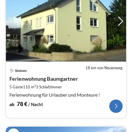
18 km von Neuenweg
Pre
Steinen
ab
7
Ferienwohnung Baumgartner
pr
2
5 Gäste
110 m
3
Schlafzimmer
Na
Ferienwohnung für Urlauber und Monteure !
78
€
ab
/ Nacht