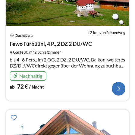
22 km von Neuenweg
Pre
Dachsberg
ab
7
Fewo Fürbüüni, 4 P., 2 DZ 2 DU/WC
pr
2
4 Gäste
80 m
2
Schlafzimmer
Na
bis 4- 6 Pers., im 2 OG, 2 DZ, 2 DU/WC, Balkon, weiteres
DZ/DU/WCdirekt gegenüber der Wohnung zubuchbar
Kinder und Hunde willkommen Bikerunterkunft
Nachhaltig
72
€
ab
/ Nacht