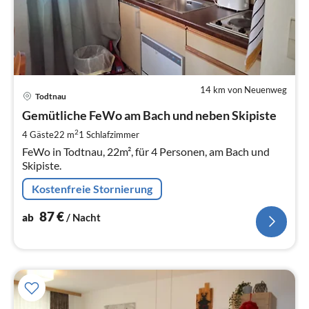
14 km von Neuenweg
Pre
Todtnau
ab
8
Gemütliche FeWo am Bach und neben Skipiste
pr
2
4 Gäste
22 m
1
Schlafzimmer
Na
FeWo in Todtnau, 22m², für 4 Personen, am Bach und
Skipiste.
Kostenfreie Stornierung
87
€
ab
/ Nacht