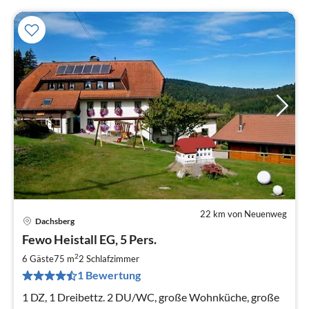
22 km von Neuenweg
Dachsberg
Pre
Fewo Heistall EG, 5 Pers.
ab
5
2
6 Gäste
75 m
2
Schlafzimmer
pr
1 Bewertung
Na
1 DZ, 1 Dreibettz. 2 DU/WC, große Wohnküche, große