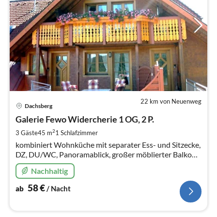
22 km von Neuenweg
Pre
Dachsberg
ab
5
Galerie Fewo Widercherie 1 OG, 2 P.
pr
2
3 Gäste
45 m
1
Schlafzimmer
Na
kombiniert Wohnküche mit separater Ess- und Sitzecke,
DZ, DU/WC, Panoramablick, großer möblierter Balkon
KInder, Motorradfahrer und Hunde willkommen
Nachhaltig
58
€
ab
/ Nacht