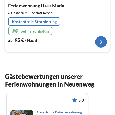
ab
9
Ferienwohnung Haus Maria
pr
2
6 Gäste
70 m
2
Schlafzimmer
Na
Kostenfreie Stornierung
Sehr nachhaltig
95
€
ab
/ Nacht
Gästebewertungen unserer
Ferienwohnungen in Neuenweg
5.0
Casa-Alma Paterrewohnung