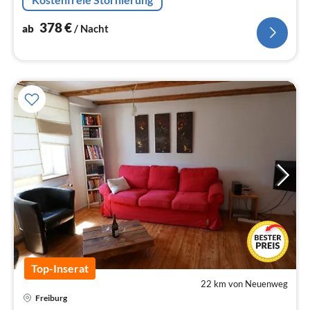
parkähnlichem Grundstück
378
€
ab
/ Nacht
Top-Inserat
22 km von Neuenweg
Freiburg
Pre