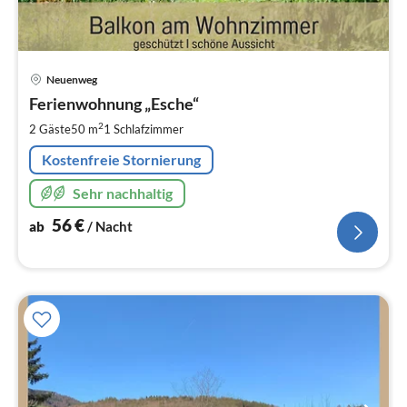
Pre
Neuenweg
ab
5
Ferienwohnung „Esche“
pr
2
2 Gäste
50 m
1
Schlafzimmer
Na
Kostenfreie Stornierung
Sehr nachhaltig
56
€
ab
/ Nacht