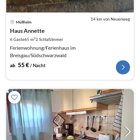
14 km von Neuenweg
Pre
Müllheim
ab
5
Haus Annette
pr
2
6 Gäste
65 m
2
Schlafzimmer
Na
Ferienwohnung/Ferienhaus im
Breisgau/Südschwarzwald
55
€
ab
/ Nacht