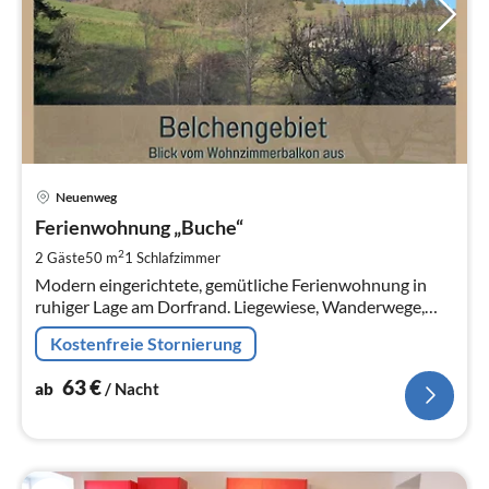
Pre
Neuenweg
ab
6
Ferienwohnung „Buche“
pr
2
2 Gäste
50 m
1
Schlafzimmer
Na
Modern eingerichtete, gemütliche Ferienwohnung in
ruhiger Lage am Dorfrand. Liegewiese, Wanderwege,
Bach, Berge, schöne Aussicht
Kostenfreie Stornierung
63
€
ab
/ Nacht