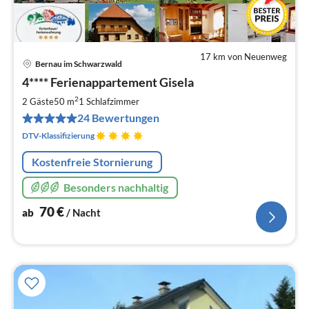
17 km von Neuenweg
Bernau im Schwarzwald
Pre
4**** Ferienappartement Gisela
ab
7
2
2 Gäste
50 m
1
Schlafzimmer
pr
24 Bewertungen
Na
DTV-Klassifizierung
Kostenfreie Stornierung
Besonders nachhaltig
70
€
ab
/ Nacht