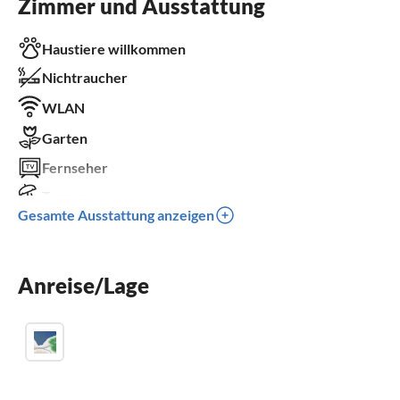
Zimmer und Ausstattung
Haustiere willkommen
Nichtraucher
WLAN
Garten
Fernseher
Terrasse
Gesamte Ausstattung anzeigen
Spülmaschine
Kinderbett
Anreise/Lage
Parkplatz