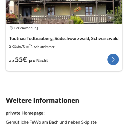
Ferienwohnung
Todtnau Todtnauberg ,Südschwarzwald, Schwarzwald
2
1
2
70
Gäste
m
Schlafzimmer
55€
ab
pro Nacht
Weitere Informationen
private Homepage:
Gemütliche FeWo am Bach und neben Skipiste