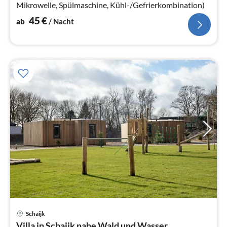
Mikrowelle, Spülmaschine, Kühl-/Gefrierkombination)
45
€
ab
/ Nacht
Schaijk
Pre
Villa in Schaijk nahe Wald und Wasser