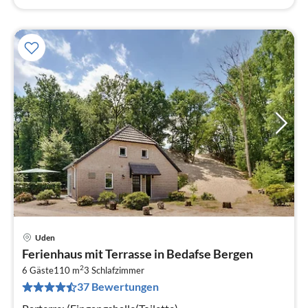
Uden
Pre
Ferienhaus mit Terrasse in Bedafse Bergen
ab
2
4
6 Gäste
110 m
3
Schlafzimmer
37 Bewertungen
pr
Na