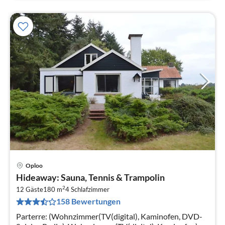
Oploo
Pre
Hideaway: Sauna, Tennis & Trampolin
ab
2
1
12 Gäste
180 m
4
Schlafzimmer
158 Bewertungen
pr
Na
Parterre: (Wohnzimmer(TV(digital), Kaminofen, DVD-