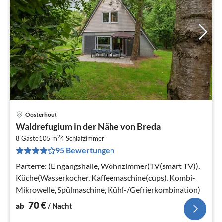
Oosterhout
Pre
Waldrefugium in der Nähe von Breda
ab
2
7
8 Gäste
105 m
4
Schlafzimmer
95 Bewertungen
pr
Na
Parterre: (Eingangshalle, Wohnzimmer(TV(smart TV)),
Küche(Wasserkocher, Kaffeemaschine(cups), Kombi-
Mikrowelle, Spülmaschine, Kühl-/Gefrierkombination)
70
€
ab
/ Nacht