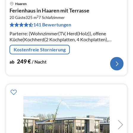
Haaren
Pre
Ferienhaus in Haaren mit Terrasse
ab
2
2
20 Gäste
325 m
7
Schlafzimmer
141 Bewertungen
pr
Na
Parterre: (Wohnzimmer(TV, Herd(Holz)), offene
Küche(Kochherd(2 Kochplatten, 4 Kochplatten),
Backofen, Mikrowelle, Spülmaschine,
Kostenfreie Stornierung
Kühl-/Gefrierkombination)
249
€
ab
/ Nacht