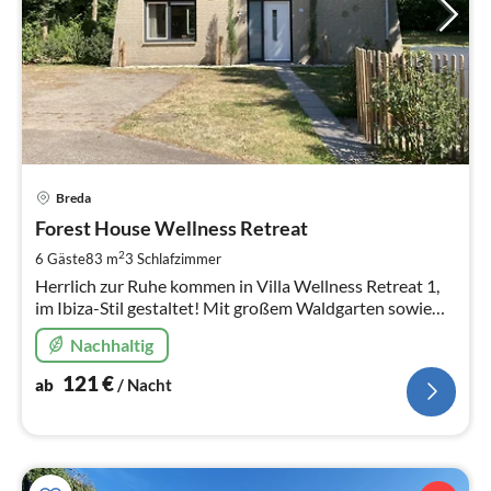
Pre
Breda
ab
1
Forest House Wellness Retreat
pr
2
6 Gäste
83 m
3
Schlafzimmer
Na
Herrlich zur Ruhe kommen in Villa Wellness Retreat 1,
im Ibiza-Stil gestaltet! Mit großem Waldgarten sowie
eigener Sauna und Jacuzzi. Gelegen neben Wäldern und
Nachhaltig
einem großen Schwimmparadies!
121
€
ab
/ Nacht