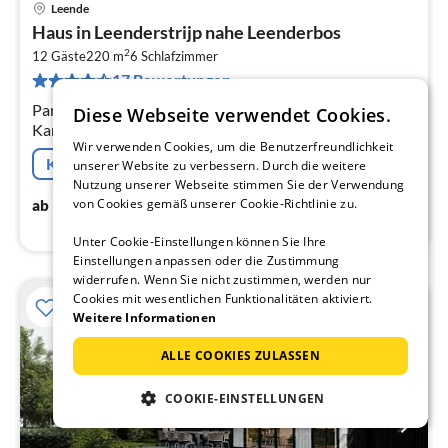
Leende
Pre
Haus in Leenderstrijp nahe Leenderbos
ab
2
4
12 Gäste
220 m
6
Schlafzimmer
17 Bewertungen
pr
Na
Parterre: (Eingangshalle, Wohnzimmer(TV, Esstisch,
Diese Webseite verwendet Cookies.
Kaminofen, Sitzecke), Küche(Kaffeemaschine,
Wir verwenden Cookies, um die Benutzerfreundlichkeit
Espressomaschine, Backofen, Spülmaschine,
Kostenfreie Stornierung
unserer Website zu verbessern. Durch die weitere
Kühl-/Gefrierkombination)
Nutzung unserer Webseite stimmen Sie der Verwendung
450
€
von Cookies gemäß unserer Cookie-Richtlinie zu.
ab
/ Nacht
Unter Cookie-Einstellungen können Sie Ihre
Einstellungen anpassen oder die Zustimmung
widerrufen. Wenn Sie nicht zustimmen, werden nur
Cookies mit wesentlichen Funktionalitäten aktiviert.
Weitere Informationen
ALLE COOKIES ZULASSEN
COOKIE-EINSTELLUNGEN