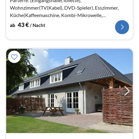
Parterre: (Eingangshalle(Toilette),
Wohnzimmer(TV(Kabel), DVD-Spieler), Esszimmer,
Küche(Kaffeemaschine, Kombi-Mikrowelle,
Spülmaschine, Kühl-/Gefrierkombination)
43
€
ab
/ Nacht