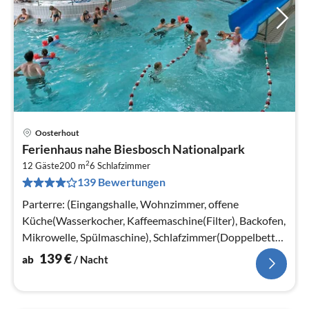
Oosterhout
Pre
Ferienhaus nahe Biesbosch Nationalpark
ab
2
1
12 Gäste
200 m
6
Schlafzimmer
139 Bewertungen
pr
Na
Parterre: (Eingangshalle, Wohnzimmer, offene
Küche(Wasserkocher, Kaffeemaschine(Filter), Backofen,
Mikrowelle, Spülmaschine), Schlafzimmer(Doppelbett
oder 2 Einzelbetten)
139
€
ab
/ Nacht