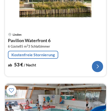
Pre
Linden
ab
Pavilion Waterfront 6
5
2
6 Gäste
85 m
3
Schlafzimmer
pr
Na
Kostenfreie Stornierung
53
€
ab
/ Nacht