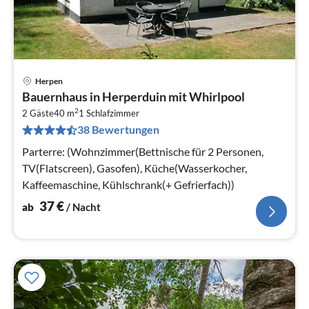
Herpen
Pre
Bauernhaus in Herperduin mit Whirlpool
ab
2
3
2 Gäste
40 m
1
Schlafzimmer
38 Bewertungen
pr
Na
Parterre: (Wohnzimmer(Bettnische für 2 Personen,
TV(Flatscreen), Gasofen), Küche(Wasserkocher,
Kaffeemaschine, Kühlschrank(+ Gefrierfach))
37
€
ab
/ Nacht