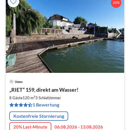
20%
Veen
Pre
„RIET“ 159, direkt am Wasser!
ab
7
2
8 Gäste
120 m
3
Schlafzimmer
pr
1 Bewertung
Na
Kostenfreie Stornierung
20% Last-Minute
06.08.2026 - 13.08.2026