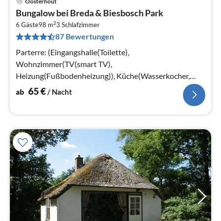
Oosterhout
Pre
Bungalow bei Breda & Biesbosch Park
ab
2
6
6 Gäste
98 m
3
Schlafzimmer
87 Bewertungen
pr
Na
Parterre: (Eingangshalle(Toilette),
Wohnzimmer(TV(smart TV),
Heizung(Fußbodenheizung)), Küche(Wasserkocher,
Kaffeemaschine(Filter)
65
€
ab
/ Nacht