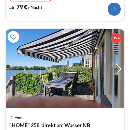
79
€
ab
/ Nacht
35%
Veen
Pre
"HOME" 258, direkt am Wasser NB
ab