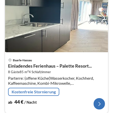
Pre
Baarle-Nassau
ab
Einladendes Ferienhaus – Palette Resort...
4
2
8 Gäste
85 m
4
Schlafzimmer
pr
Parterre: (offene Küche(Wasserkocher, Kochherd,
Na
Kaffeemaschine, Kombi-Mikrowelle,
Kühl-/Gefrierkombination), Wohn/Esszimmer(TV,
Kostenfreie Stornierung
Esstisch, Sitzecke)
44
€
ab
/ Nacht