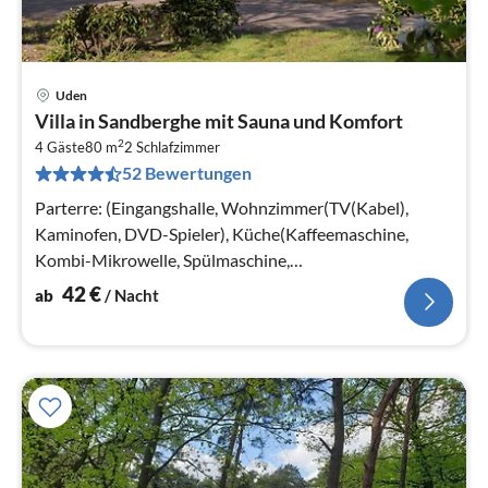
Uden
Pre
Villa in Sandberghe mit Sauna und Komfort
ab
2
4
4 Gäste
80 m
2
Schlafzimmer
52 Bewertungen
pr
Na
Parterre: (Eingangshalle, Wohnzimmer(TV(Kabel),
Kaminofen, DVD-Spieler), Küche(Kaffeemaschine,
Kombi-Mikrowelle, Spülmaschine,
Kühl-/Gefrierkombination)
42
€
ab
/ Nacht