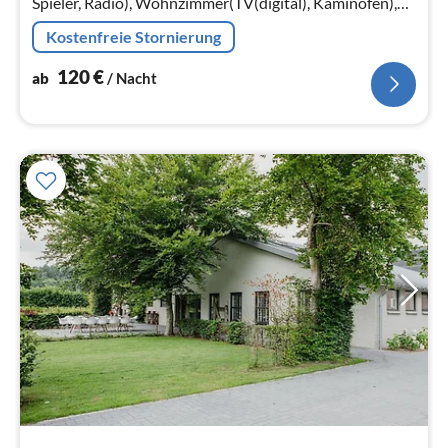
Spieler, Radio), Wohnzimmer(TV(digital), Kaminofen),
Küche(Kochherd(4 Kochplatten)
Kostenfreie Stornierung
120
€
ab
/ Nacht