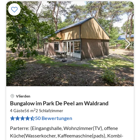
Vlierden
Pre
Bungalow im Park De Peel am Waldrand
ab
2
4
4 Gäste
56 m
2
Schlafzimmer
50 Bewertungen
pr
Na
Parterre: (Eingangshalle, Wohnzimmer(TV), offene
Küche(Wasserkocher, Kaffeemaschine(pads), Kombi-