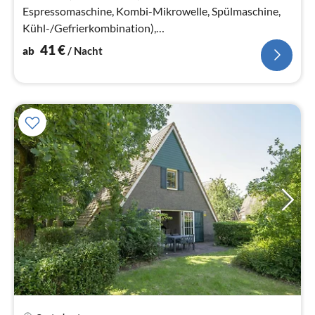
Espressomaschine, Kombi-Mikrowelle, Spülmaschine,
Kühl-/Gefrierkombination),
Wohn/Esszimmer(TV(Flatscreen), Esstisch, Sitzecke)
41
€
ab
/ Nacht