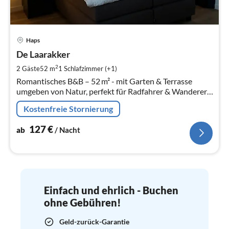
Pre
Haps
ab
1
De Laarakker
pr
2
2 Gäste
52 m
1
Schlafzimmer (+1)
Na
Romantisches B&B – 52 m² - mit Garten & Terrasse
umgeben von Natur, perfekt für Radfahrer & Wanderer.
Ideal für Paare. Kind oder Haustier auf Anfrage
Kostenfreie Stornierung
willkommen.
127
€
ab
/ Nacht
Einfach und ehrlich - Buchen
ohne Gebühren!
Geld-zurück-Garantie