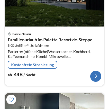
Pre
Baarle-Nassau
ab
Familienurlaub im Palette Resort de-Steppe
4
2
8 Gäste
85 m
4
Schlafzimmer
pr
Parterre: (offene Küche(Wasserkocher, Kochherd,
Na
Kaffeemaschine, Kombi-Mikrowelle,
Kühl-/Gefrierkombination), Wohn/Esszimmer(TV,
Kostenfreie Stornierung
Esstisch, Sitzecke)
44
€
ab
/ Nacht