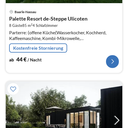
Pre
Baarle-Nassau
ab
Palette Resort de-Steppe Ulicoten
4
2
8 Gäste
85 m
4
Schlafzimmer
pr
Parterre: (offene Küche(Wasserkocher, Kochherd,
Na
Kaffeemaschine, Kombi-Mikrowelle,
Kühl-/Gefrierkombination), Wohn/Esszimmer(TV,
Kostenfreie Stornierung
Esstisch, Sitzecke)
44
€
ab
/ Nacht