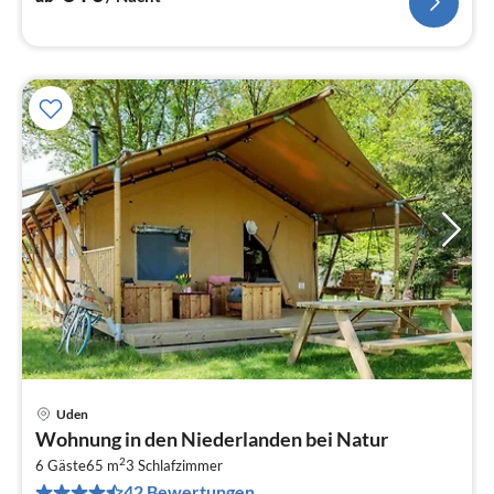
Uden
Pre
Wohnung in den Niederlanden bei Natur
ab
2
3
6 Gäste
65 m
3
Schlafzimmer
42 Bewertungen