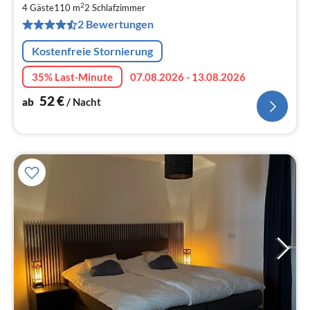
5
2
4 Gäste
110 m
2
Schlafzimmer
pr
2 Bewertungen
Na
Kostenfreie Stornierung
35% Last-Minute
07.08.2026 - 13.08.2026
52
€
ab
/ Nacht