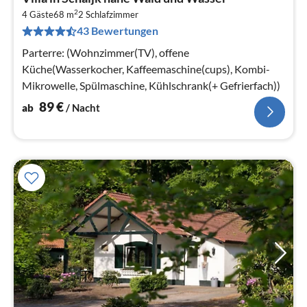
ab
2
8
4 Gäste
68 m
2
Schlafzimmer
43 Bewertungen
pr
Na
Parterre: (Wohnzimmer(TV), offene
Küche(Wasserkocher, Kaffeemaschine(cups), Kombi-
Mikrowelle, Spülmaschine, Kühlschrank(+ Gefrierfach))
89
€
ab
/ Nacht