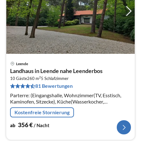
Leende
Pre
Landhaus in Leende nahe Leenderbos
ab
2
3
10 Gäste
260 m
5
Schlafzimmer
81 Bewertungen
pr
Na
Parterre: (Eingangshalle, Wohnzimmer(TV, Esstisch,
Kaminofen, Sitzecke), Küche(Wasserkocher,
Espressomaschine, Backofen, Spülmaschine,
Kostenfreie Stornierung
Kühlschrank, Tiefkühlschrank), Toilette)
356
€
ab
/ Nacht