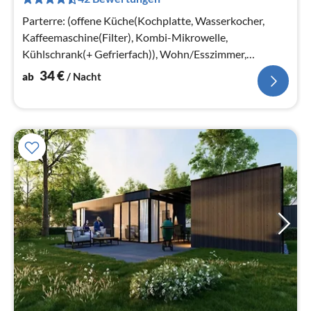
pr
Na
Parterre: (offene Küche(Kochplatte, Wasserkocher,
Kaffeemaschine(Filter), Kombi-Mikrowelle,
Kühlschrank(+ Gefrierfach)), Wohn/Esszimmer,
Schlafzimmer(Doppelbett)
34
€
ab
/ Nacht