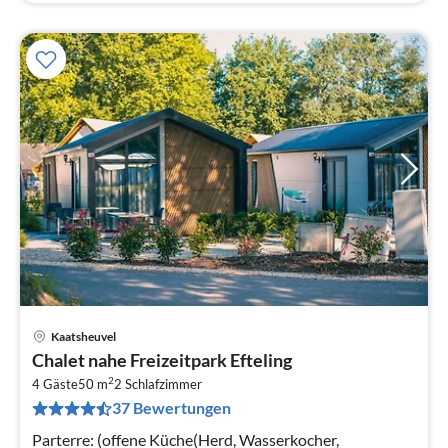
Kaatsheuvel
Pre
Chalet nahe Freizeitpark Efteling
ab
2
4
4 Gäste
50 m
2
Schlafzimmer
37 Bewertungen
pr
Na
Parterre: (offene Küche(Herd, Wasserkocher,