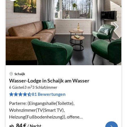
Schaijk
Pre
Wasser-Lodge in Schaijk am Wasser
ab
2
8
6 Gäste
63 m
3
Schlafzimmer
81 Bewertungen
pr
Na
Parterre: (Eingangshalle(Toilette),
Wohnzimmer(TV(Smart TV),
Heizung(Fußbodenheizung)), offene
Küche(Wasserkocher, Kaffeemaschine(cups)
84
€
ab
/ Nacht