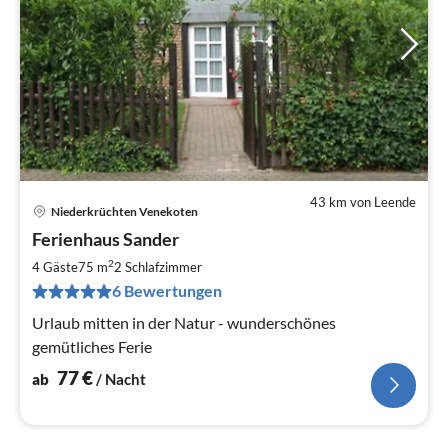
43 km von Leende
Niederkrüchten Venekoten
Pre
Ferienhaus Sander
ab
7
2
4 Gäste
75 m
2
Schlafzimmer
pr
6 Bewertungen
Na
Urlaub mitten in der Natur - wunderschönes
gemütliches Ferie
77
€
ab
/ Nacht