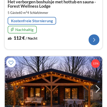
1
Het verborgen boshuisje met hottub en sauna -
Forest Wellness Lodge
pr
Na
2
5 Gäste
60 m
4
Schlafzimmer
Kostenfreie Stornierung
Nachhaltig
112
€
ab
/ Nacht
15%