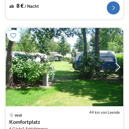
8
€
ab
/ Nacht
44 km von Leende
Well
Pre
Komfortplatz
ab
6 Gäste
1
Schlafzimmer