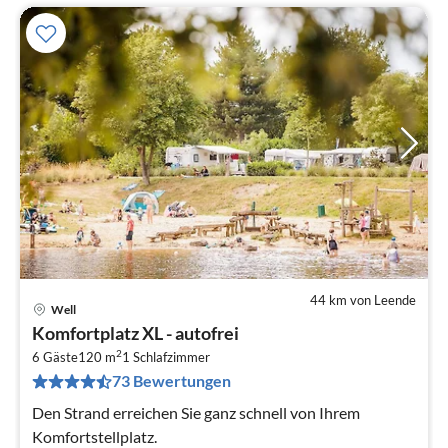
44 km von Leende
Well
Pre
Komfortplatz XL - autofrei
ab
2
9
6 Gäste
120 m
1
Schlafzimmer
73 Bewertungen
pr
Na
Den Strand erreichen Sie ganz schnell von Ihrem
Komfortstellplatz.