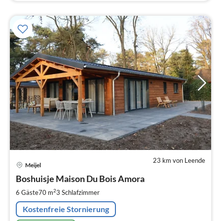
23 km von Leende
Pre
Meijel
ab
9
Boshuisje Maison Du Bois Amora
pr
2
6 Gäste
70 m
3
Schlafzimmer
Na
Kostenfreie Stornierung