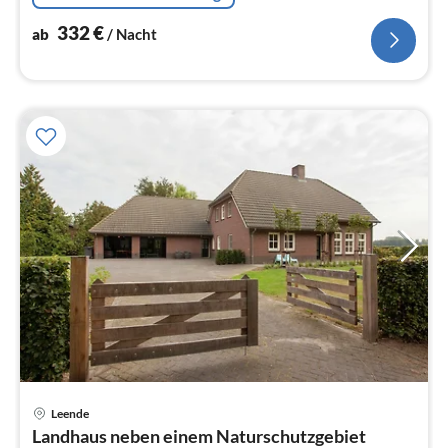
332
€
ab
/ Nacht
Leende
Pre
Landhaus neben einem Naturschutzgebiet
ab