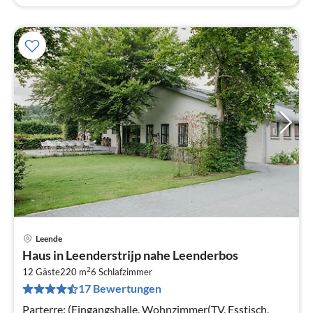
Leende
Pre
Haus in Leenderstrijp nahe Leenderbos
ab
2
4
12 Gäste
220 m
6
Schlafzimmer
17 Bewertungen
pr
Na
Parterre: (Eingangshalle, Wohnzimmer(TV, Esstisch,