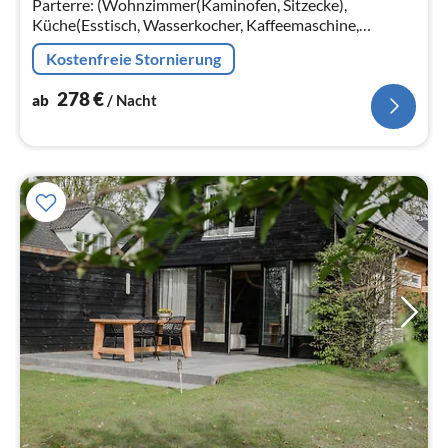
Parterre: (Wohnzimmer(Kaminofen, Sitzecke),
Küche(Esstisch, Wasserkocher, Kaffeemaschine,
Backofen, Kühlschrank, Tiefkühlschrank), Schlafzimmer
Kostenfreie Stornierung
mit Badezimmer(Doppelbett)
278
€
ab
/ Nacht