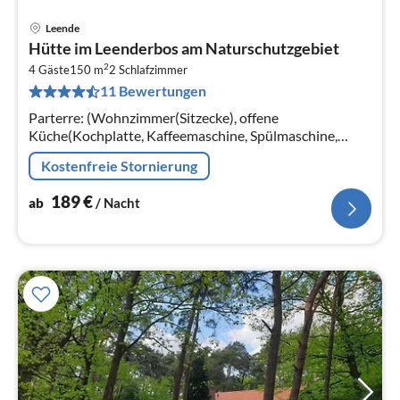
Leende
Pre
Hütte im Leenderbos am Naturschutzgebiet
ab
2
1
4 Gäste
150 m
2
Schlafzimmer
11 Bewertungen
pr
Na
Parterre: (Wohnzimmer(Sitzecke), offene
Küche(Kochplatte, Kaffeemaschine, Spülmaschine,
Kühl-/Gefrierkombination),
Kostenfreie Stornierung
Badezimmer(Dusche(ebenerdige Dusche)
189
€
ab
/ Nacht