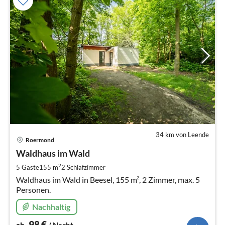
34 km von Leende
Pre
Roermond
ab
9
Waldhaus im Wald
pr
2
5 Gäste
155 m
2
Schlafzimmer
Na
Waldhaus im Wald in Beesel, 155 m², 2 Zimmer, max. 5
Personen.
Nachhaltig
98
€