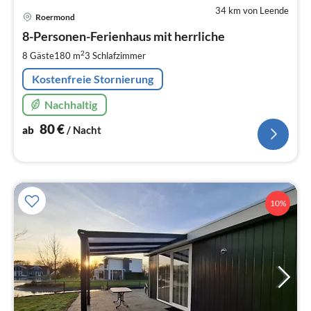
34 km von Leende
Pre
Roermond
ab
8
8-Personen-Ferienhaus mit herrliche
pr
2
8 Gäste
180 m
3
Schlafzimmer
Na
Kostenfreie Stornierung
Nachhaltig
80
€
ab
/ Nacht
10%