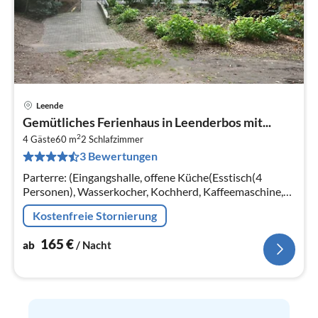
Leende
Pre
Gemütliches Ferienhaus in Leenderbos mit...
ab
2
1
4 Gäste
60 m
2
Schlafzimmer
3 Bewertungen
pr
Na
Parterre: (Eingangshalle, offene Küche(Esstisch(4
Personen), Wasserkocher, Kochherd, Kaffeemaschine,
Kombi-Mikrowelle, Spülmaschine,
Kostenfreie Stornierung
Kühl-/Gefrierkombination, Heizung(Fußbodenheizu...
165
€
ab
/ Nacht