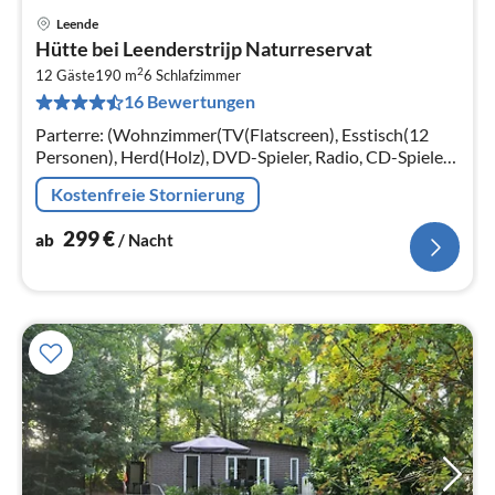
Leende
Pre
Hütte bei Leenderstrijp Naturreservat
ab
2
3
12 Gäste
190 m
6
Schlafzimmer
16 Bewertungen
pr
Na
Parterre: (Wohnzimmer(TV(Flatscreen), Esstisch(12
Personen), Herd(Holz), DVD-Spieler, Radio, CD-Spieler,
Stereoanlage), Wohnküche(Bar(Esstheke),
Kostenfreie Stornierung
Kochherd(Gas)
299
€
ab
/ Nacht