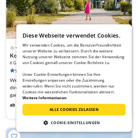
Diese Webseite verwendet Cookies.
Wir verwenden Cookies, um die Benutzerfreundlichkeit
44 km von Leende
Well
unserer Website zu verbessern. Durch die weitere
Pre
Komfortplatz
Nutzung unserer Webseite stimmen Sie der Verwendung
ab
2
9
von Cookies gemäß unserer Cookie-Richtlinie zu.
6 Gäste
100 m
1
Schlafzimmer
976 Bewertungen
pr
Unter Cookie-Einstellungen können Sie Ihre
Na
Wenn Sie die Tür Ihres Caravans öffnen, geniessen Sie
Einstellungen anpassen oder die Zustimmung
widerrufen. Wenn Sie nicht zustimmen, werden nur
direkt von alle Einrichtungen. Den Strand erreichen Sie
Cookies mit wesentlichen Funktionalitäten aktiviert.
ganz schnell von Ihrem Komfortstellplatz.
Weitere Informationen
8
€
ab
/ Nacht
ALLE COOKIES ZULASSEN
COOKIE-EINSTELLUNGEN