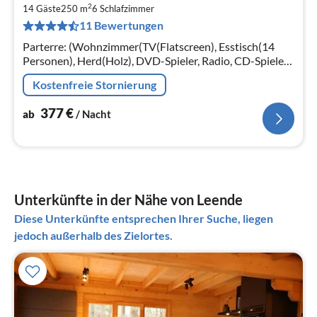
2
3
14 Gäste
250 m
6
Schlafzimmer
11 Bewertungen
pr
Na
Parterre: (Wohnzimmer(TV(Flatscreen), Esstisch(14
Personen), Herd(Holz), DVD-Spieler, Radio, CD-Spieler,
Stereoanlage), Wohnküche(Kochherd(Ceranfeld)
Kostenfreie Stornierung
377
€
ab
/ Nacht
Unterkünfte in der Nähe von Leende
Diese Unterkünfte entsprechen Ihrer Suche, liegen
jedoch außerhalb des Zielortes.