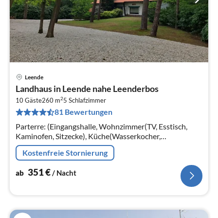
Leende
Pre
Landhaus in Leende nahe Leenderbos
ab
2
3
10 Gäste
260 m
5
Schlafzimmer
81 Bewertungen
pr
Na
Parterre: (Eingangshalle, Wohnzimmer(TV, Esstisch,
Kaminofen, Sitzecke), Küche(Wasserkocher,
Espressomaschine, Backofen, Spülmaschine,
Kostenfreie Stornierung
Kühlschrank, Tiefkühlschrank), Toilette)
351
€
ab
/ Nacht