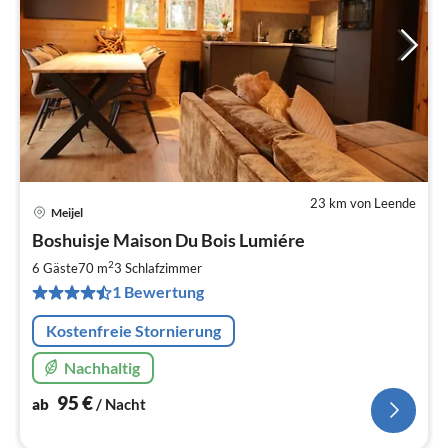
23 km von Leende
Meijel
Pre
Boshuisje Maison Du Bois Lumiére
ab
9
2
6 Gäste
70 m
3
Schlafzimmer
pr
1 Bewertung
Na
Kostenfreie Stornierung
Nachhaltig
95
€
ab
/ Nacht