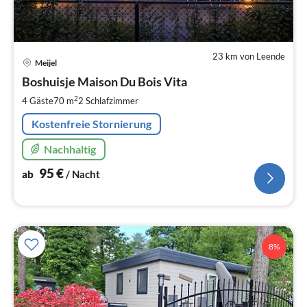
23 km von Leende
Pre
Meijel
ab
9
Boshuisje Maison Du Bois Vita
pr
2
4 Gäste
70 m
2
Schlafzimmer
Na
Kostenfreie Stornierung
Nachhaltig
95
€
ab
/ Nacht
8%