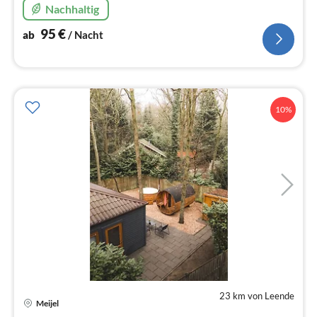
Nachhaltig
95
€
ab
/ Nacht
10%
23 km von Leende
Pre
Meijel
ab