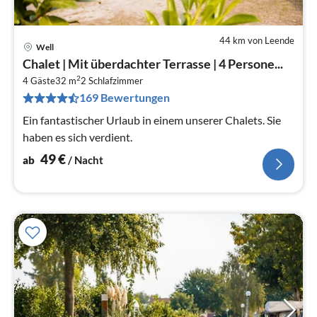
44 km von Leende
Well
Pre
Chalet | Mit überdachter Terrasse | 4 Persone...
ab
2
5
4 Gäste
32 m
2
Schlafzimmer
169 Bewertungen
pr
Na
Ein fantastischer Urlaub in einem unserer Chalets. Sie
haben es sich verdient.
49
€
ab
/ Nacht