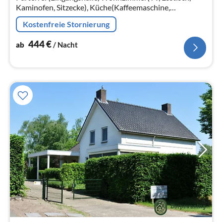
Kaminofen, Sitzecke), Küche(Kaffeemaschine,
Espressomaschine, Backofen, Spülmaschine,
Kostenfreie Stornierung
Kühl-/Gefrierkombination)
444
€
ab
/ Nacht