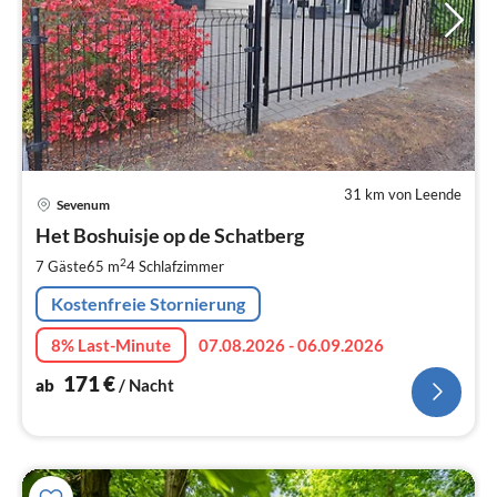
31 km von Leende
Pre
Sevenum
ab
1
Het Boshuisje op de Schatberg
pr
2
7 Gäste
65 m
4
Schlafzimmer
Na
Kostenfreie Stornierung
8% Last-Minute
07.08.2026 - 06.09.2026
171
€
ab
/ Nacht