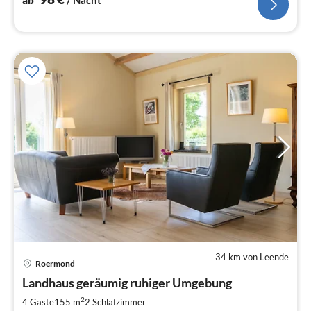
ab
/ Nacht
34 km von Leende
Pre
Roermond
ab
3
Landhaus geräumig ruhiger Umgebung
pr
2
4 Gäste
155 m
2
Schlafzimmer