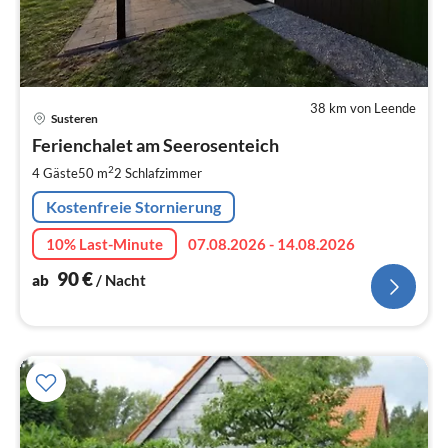
38 km von Leende
Pre
Susteren
ab
9
Ferienchalet am Seerosenteich
pr
2
4 Gäste
50 m
2
Schlafzimmer
Na
Kostenfreie Stornierung
10% Last-Minute
07.08.2026 - 14.08.2026
90
€
ab
/ Nacht