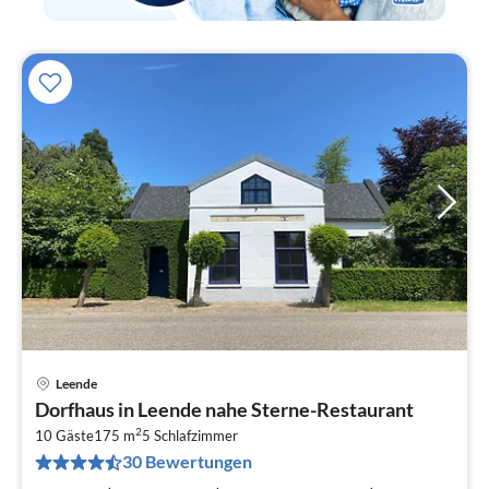
Leende
Pre
Dorfhaus in Leende nahe Sterne-Restaurant
ab
2
2
10 Gäste
175 m
5
Schlafzimmer
30 Bewertungen
pr
Na