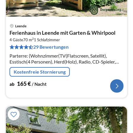
Leende
Pre
Ferienhaus in Leende mit Garten & Whirlpool
ab
2
1
4 Gäste
70 m
1
Schlafzimmer
29 Bewertungen
pr
Na
Parterre: (Wohnzimmer(TV(Flatscreen, Satellit),
Esstisch(4 Personen), Herd(Holz), Radio, CD-Spieler,
Stereoanlage), Wohnküche(Kochherd(Gas),
Kostenfreie Stornierung
Kaffeemaschine(Filter)
165
€
ab
/ Nacht