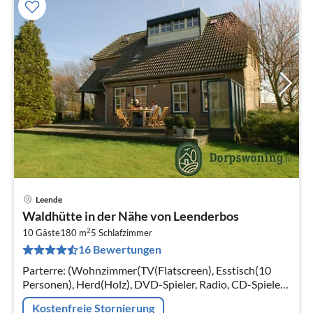
Leende
Pre
Waldhütte in der Nähe von Leenderbos
ab
2
3
10 Gäste
180 m
5
Schlafzimmer
16 Bewertungen
pr
Na
Parterre: (Wohnzimmer(TV(Flatscreen), Esstisch(10
Personen), Herd(Holz), DVD-Spieler, Radio, CD-Spieler,
Stereoanlage), Wohnküche(Esstisch(4 Personen),
Kostenfreie Stornierung
Kochherd(Gas)