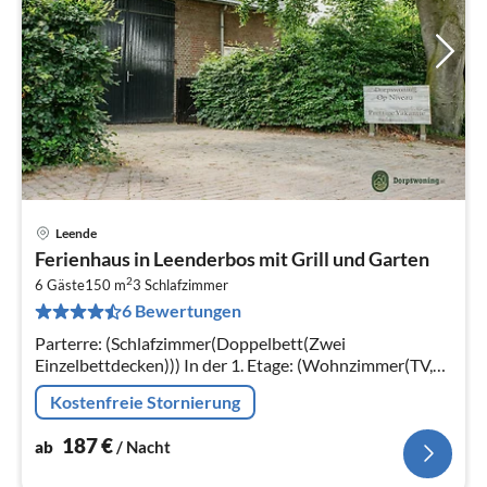
Leende
Pre
Ferienhaus in Leenderbos mit Grill und Garten
ab
2
1
6 Gäste
150 m
3
Schlafzimmer
6 Bewertungen
pr
Na
Parterre: (Schlafzimmer(Doppelbett(Zwei
Einzelbettdecken))) In der 1. Etage: (Wohnzimmer(TV,
Esstisch(6 Personen), Herd(Holz), DVD-Spieler, CD-
Kostenfreie Stornierung
Spieler, Stereoanlage)
187
€
ab
/ Nacht