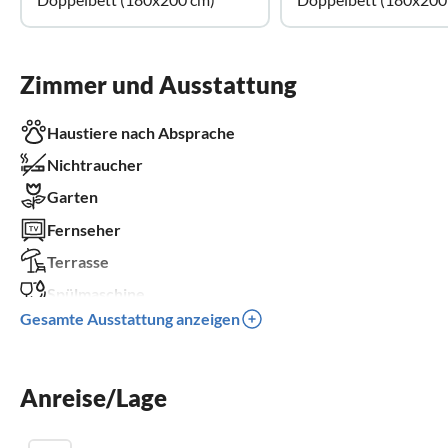
Zimmer und Ausstattung
Haustiere nach Absprache
Nichtraucher
Garten
Fernseher
Terrasse
Spülmaschine
Gesamte Ausstattung anzeigen
Waschmaschine
Kinderbett
Anreise/Lage
Parkplatz