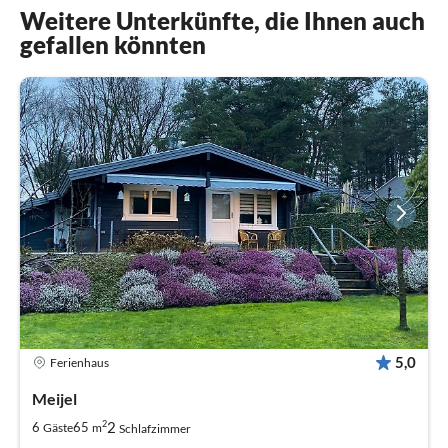
Weitere Unterkünfte, die Ihnen auch
gefallen könnten
5,0
Ferienhaus
Meijel
2
2
6
65
Gäste
m
Schlafzimmer