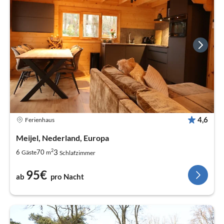
4,6
Ferienhaus
Meijel, Nederland, Europa
2
3
6
70
Gäste
m
Schlafzimmer
95€
ab
pro Nacht