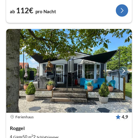
112€
ab
pro Nacht
4,9
Ferienhaus
Roggel
2
2
4
50
Gäste
m
Schlafzimmer