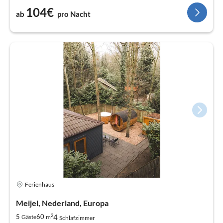
104€
ab
pro Nacht
Ferienhaus
Meijel, Nederland, Europa
2
4
5
60
Gäste
m
Schlafzimmer