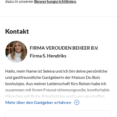
dazu in unseren
Bewertungsrichtlinien
.
Kontakt
FIRMA VEROUDEN BEHEER B.V.
Firma S. Hendriks
Hallo, mein Name ist Selena und ich bin deine persönliche
und gastfreundliche Gastgeberin der Maison Du Bois
boshuisjes. Aus meiner Leidenschaft fürs Reisen habe ich
zusammen mit ihrem Freund stimmungsvolle, komfortable
Häuschen mit Ruhe, Privatsphäre und Luxus geschaffen.
Mein Ziel ist es, dass sich Gäste willkommen und entspannt
Mehr über den Gastgeber erfahren
fühlen und unbeschwert eine warme, gemütliche
Naturerfahrung genießen, die sie nicht so schnell vergessen