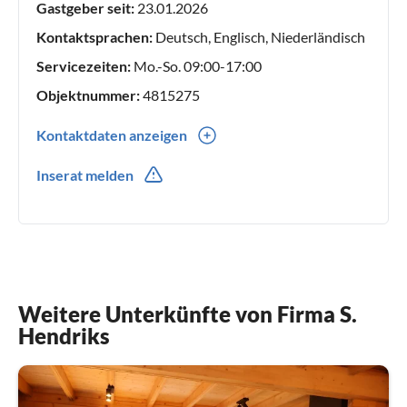
Gastgeber seit:
23.01.2026
werden. Sprechen wir uns bald?
Kontaktsprachen:
Deutsch, Englisch, Niederländisch
Servicezeiten:
Mo.-So. 09:00-17:00
Objektnummer:
4815275
Kontaktdaten anzeigen
0031(0) 618599007
Inserat melden
Weitere Unterkünfte von Firma S.
Hendriks