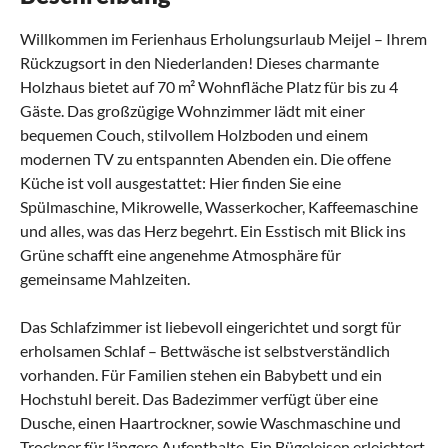
Willkommen im Ferienhaus Erholungsurlaub Meijel – Ihrem
Rückzugsort in den Niederlanden! Dieses charmante
Holzhaus bietet auf 70 m² Wohnfläche Platz für bis zu 4
Gäste. Das großzügige Wohnzimmer lädt mit einer
bequemen Couch, stilvollem Holzboden und einem
modernen TV zu entspannten Abenden ein. Die offene
Küche ist voll ausgestattet: Hier finden Sie eine
Spülmaschine, Mikrowelle, Wasserkocher, Kaffeemaschine
und alles, was das Herz begehrt. Ein Esstisch mit Blick ins
Grüne schafft eine angenehme Atmosphäre für
gemeinsame Mahlzeiten.
Das Schlafzimmer ist liebevoll eingerichtet und sorgt für
erholsamen Schlaf – Bettwäsche ist selbstverständlich
vorhanden. Für Familien stehen ein Babybett und ein
Hochstuhl bereit. Das Badezimmer verfügt über eine
Dusche, einen Haartrockner, sowie Waschmaschine und
Trockner für längere Aufenthalte. Ein Bügeleisen erleichtert