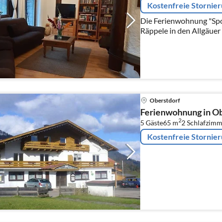
Kostenfreie Stornie
Die Ferienwohnung "Spor
Räppele in den Allgäuer
oder im nahe gelegenen
Aktivitäten nachkomme
Oberstdorf
Ferienwohnung in Ob
2
5 Gäste
65 m
2
Schlafzimm
Kostenfreie Stornie