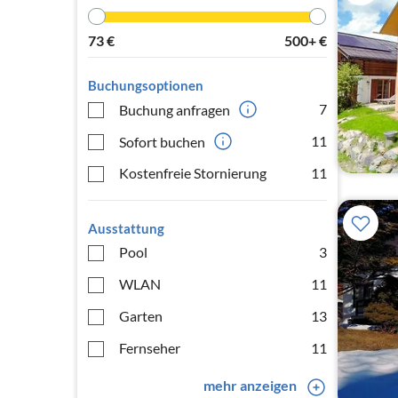
73
€
500+
€
Buchungsoptionen
7
Buchung anfragen
11
Sofort buchen
Kostenfreie Stornierung
11
Ausstattung
Pool
3
WLAN
11
Garten
13
Fernseher
11
mehr anzeigen