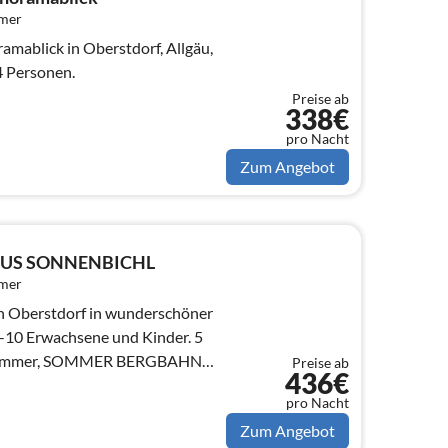
mmer
mablick in Oberstdorf, Allgäu,
 4 Personen.
Preise ab
338€
pro Nacht
Zum Angebot
AUS SONNENBICHL
mmer
n Oberstdorf in wunderschöner
 BERGBAHN
Preise ab
436€
es W-Lan
pro Nacht
Zum Angebot