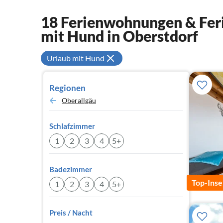
18 Ferienwohnungen & Feri
mit Hund in Oberstdorf
Urlaub mit Hund
Regionen
Oberallgäu
Schlafzimmer
1
2
3
4
5+
Badezimmer
Top-Inse
1
2
3
4
5+
Preis / Nacht