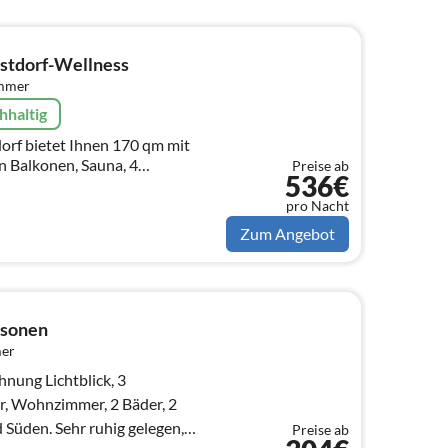
stdorf-Wellness
immer
hhaltig
orf bietet Ihnen 170 qm mit
n Balkonen, Sauna, 4
Preise ab
536€
1 WC , Sauna mit Dusche
che, Garten....
pro Nacht
Zum Angebot
ersonen
mer
nung Lichtblick, 3
, Wohnzimmer, 2 Bäder, 2
Süden. Sehr ruhig gelegen,
Preise ab