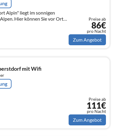
rung
t Alpin" liegt im sonnigen
 Alpen. Hier können Sie vor Ort
Preise ab
86€
 Oberstdorf zahlreichen
n.
pro Nacht
Zum Angebot
erstdorf mit Wifi
er
rung
Preise ab
111€
pro Nacht
Zum Angebot