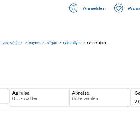
Anmelden
Wuns
Deutschland
Bayern
Allgäu
Oberallgäu
Oberstdorf
Anreise
Abreise
Gä
2 