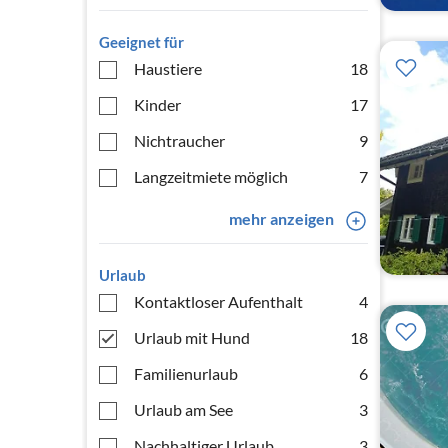
Geeignet für
Haustiere
18
Kinder
17
Nichtraucher
9
Langzeitmiete möglich
7
mehr anzeigen
Urlaub
Kontaktloser Aufenthalt
4
Urlaub mit Hund
18
Familienurlaub
6
Urlaub am See
3
Nachhaltiger Urlaub
3