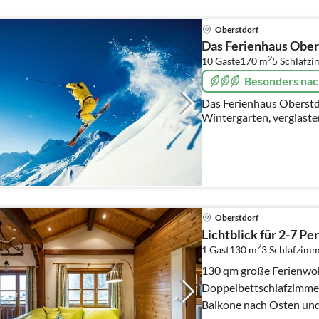
Oberstdorf
Das Ferienhaus Ober
2
10 Gäste
170 m
5
Schlafz
Besonders nac
Das Ferienhaus Oberstd
Wintergarten, verglaste
Schlafzimmer, 2 Bäder, 
nochmals extra, große Kü
Oberstdorf
Lichtblick für 2-7 P
2
1 Gast
130 m
3
Schlafzim
130 qm große Ferienwoh
Doppelbettschlafzimmer
Balkone nach Osten und 