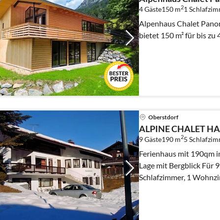
2
4 Gäste
150 m
1
Schlafzi
Alpenhaus Chalet Panora
bietet 150 m² für bis zu
Oberstdorf
ALPINE CHALET H
2
9 Gäste
190 m
5
Schlafzi
Ferienhaus mit 190qm i
Lage mit Bergblick Für 9-10 Erwachsene und Kinder. 5
Schlafzimmer, 1 Wohnzimmer, SOMMER
INKLUSIVE ! Kostenlos