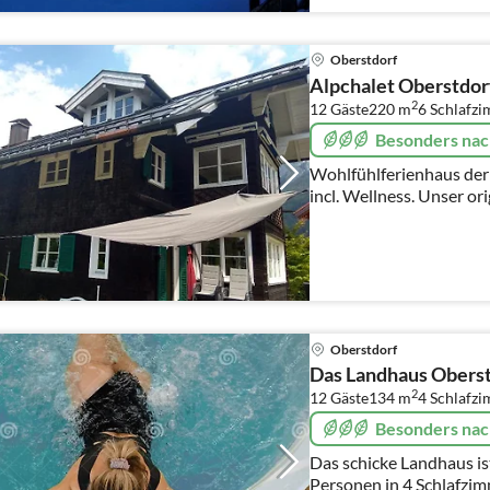
Oberstdorf
Alpchalet Oberstdo
2
12 Gäste
220 m
6
Schlafz
Besonders nac
Wohlfühlferienhaus der 
incl. Wellness. Unser original Oberstdorfer Holzhaus,
liebevoll renoviert, mit
Fitnessbereich, Kachelo
Oberstdorf
Das Landhaus Ober
2
12 Gäste
134 m
4
Schlafz
Besonders nac
Das schicke Landhaus ist ein Vollholzhaus für bis zu 11
Personen in 4 Schlafzimmern