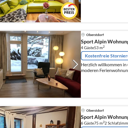
direkt an den Wanderw
Oberstdorf
Sport Alpin Wohnun
2
4 Gäste
53 m
Kostenfreie Stornie
Herzlich willkommen in
moderen Ferienwohnung 
von einer Hecke umrande
Oberstdorf
Sport Alpin Wohnun
2
6 Gäste
75 m
2
Schlafzimm