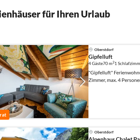
enhäuser für Ihren Urlaub
Oberstdorf
Gipfelluft
2
4 Gäste
70 m
1
Schlafzimm
"Gipfelluft" Ferienwohn
Zimmer, max. 4 Persone
rat
Oberstdorf
Alpenhaus Chalet P