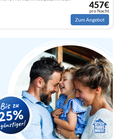
457€
-TUB, Grill.... für die Familie,
pro Nacht
Zum Angebot