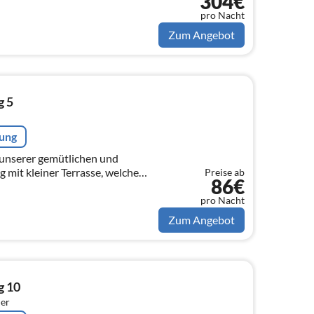
304€
egen.
pro Nacht
Zum Angebot
g 5
rung
 unserer gemütlichen und
mit kleiner Terrasse, welche
Preise ab
86€
t ist.
pro Nacht
Zum Angebot
g 10
er