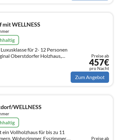
rf mit WELLNESS
immer
hhaltig
Luxusklasse für 2- 12 Personen
Preise ab
457€
 kleinem Wellness- und
f
pro Nacht
Zum Angebot
stdorf/WELLNESS
immer
hhaltig
, Wohnzimmer, Esszimmer,
Preise ab