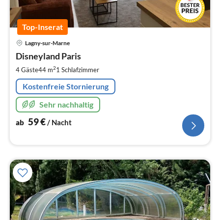
Top-Inserat
Pre
Lagny-sur-Marne
ab
6
Disneyland Paris
pr
2
4 Gäste
44 m
1
Schlafzimmer
Na
Kostenfreie Stornierung
Sehr nachhaltig
59
€
ab
/ Nacht