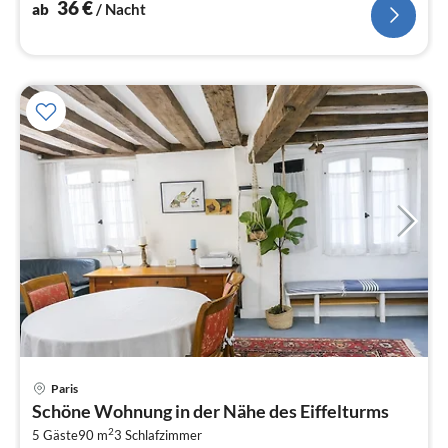
Sitzecke)
36
€
ab
/ Nacht
Pre
Paris
ab
Schöne Wohnung in der Nähe des Eiffelturms
2
2
5 Gäste
90 m
3
Schlafzimmer
pr