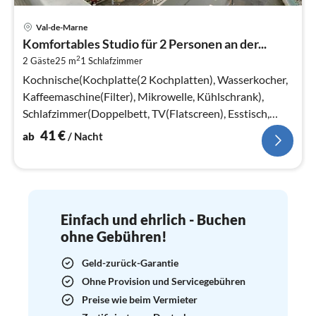
Pre
Val-de-Marne
ab
Komfortables Studio für 2 Personen an der...
4
2
2 Gäste
25 m
1
Schlafzimmer
pr
Na
Kochnische(Kochplatte(2 Kochplatten), Wasserkocher,
Kaffeemaschine(Filter), Mikrowelle, Kühlschrank),
Schlafzimmer(Doppelbett, TV(Flatscreen), Esstisch,
Sitzecke)
41
€
ab
/ Nacht
Einfach und ehrlich - Buchen
ohne Gebühren!
Geld-zurück-Garantie
Ohne Provision und Servicegebühren
Preise wie beim Vermieter