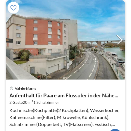
Pre
Val-de-Marne
ab
Aufenthalt für Paare am Flussufer in der Nähe...
3
2
2 Gäste
20 m
1
Schlafzimmer
pr
Na
Kochnische(Kochplatte(2 Kochplatten), Wasserkocher,
Kaffeemaschine(Filter), Mikrowelle, Kühlschrank),
Schlafzimmer(Doppelbett, TV(Flatscreen), Esstisch,