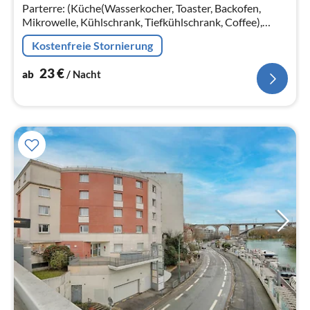
Parterre: (Küche(Wasserkocher, Toaster, Backofen,
Na
Mikrowelle, Kühlschrank, Tiefkühlschrank, Coffee),
Wohn/Esszimmer(TV, Esstisch, Sitzecke)
Kostenfreie Stornierung
23
€
ab
/ Nacht