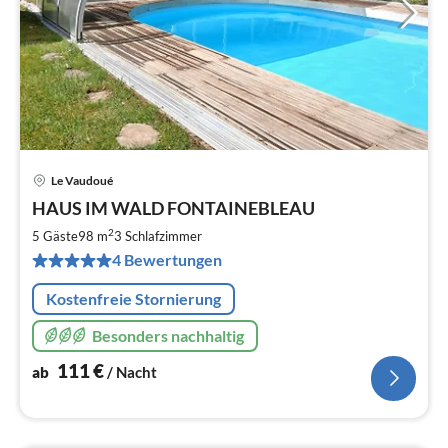
Le Vaudoué
Pre
HAUS IM WALD FONTAINEBLEAU
ab
1
2
5 Gäste
98 m
3
Schlafzimmer
pr
4 Bewertungen
Na
Kostenfreie Stornierung
Besonders nachhaltig
111
€
ab
/ Nacht