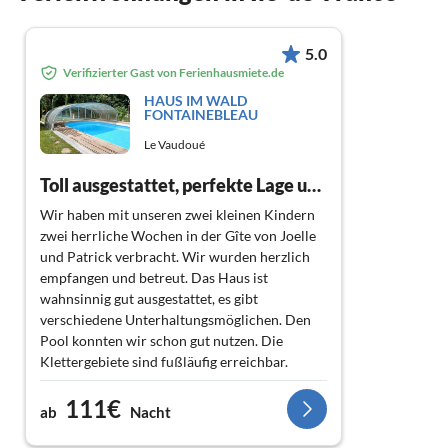
5.0
Verifizierter Gast von Ferienhausmiete.de
HAUS IM WALD
FONTAINEBLEAU
Le Vaudoué
Toll ausgestattet, perfekte Lage und ❤️ liche Vermieter
Wir haben mit unseren zwei kleinen Kindern
zwei herrliche Wochen in der Gîte von Joelle
und Patrick verbracht. Wir wurden herzlich
empfangen und betreut. Das Haus ist
wahnsinnig gut ausgestattet, es gibt
verschiedene Unterhaltungsmöglichen. Den
Pool konnten wir schon gut nutzen. Die
Klettergebiete sind fußläufig erreichbar.
Genügend Crashpads stehen zur Verfügung,
111€
auch Fahrräder. Wir haben uns
ab
Nacht
ausgesprochen wohl gefühlt und werden
wieder kommen. Vielen Dank!