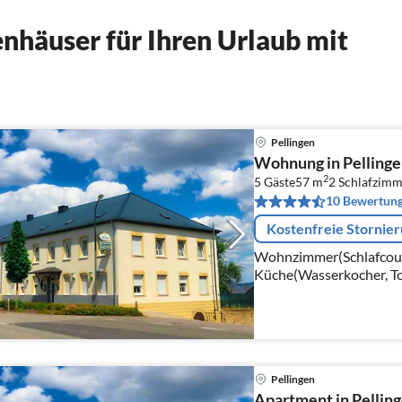
nhäuser für Ihren Urlaub mit
Pellingen
Wohnung in Pellinge
2
5 Gäste
57 m
2
Schlafzimm
10 Bewertun
Kostenfreie Stornie
Wohnzimmer(Schlafcouch 1
Küche(Wasserkocher, To
Kaffeemaschine, Mikrow
Pellingen
Apartment in Pelling