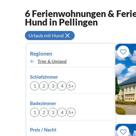
6 Ferienwohnungen & Ferie
Hund in Pellingen
Urlaub mit Hund
Regionen
Trier & Umland
Schlafzimmer
1
2
3
4
5+
Badezimmer
1
2
3
4
5+
Preis / Nacht