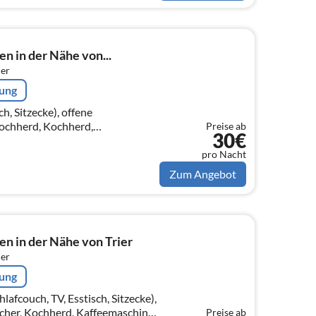
n in der Nähe von...
er
rung
, Sitzecke), offene
ochherd, Kochherd,
Preise ab
30€
lle, Kühlschrank),
t oder 2 Einzelbetten)
pro Nacht
Zum Angebot
en in der Nähe von Trier
er
rung
couch, TV, Esstisch, Sitzecke),
her, Kochherd, Kaffeemaschine,
Preise ab