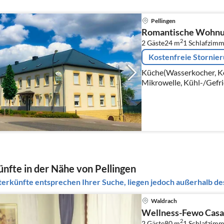
Pellingen
Romantische Wohnun
2
2 Gäste
24 m
1
Schlafzimm
Kostenfreie Stornie
Küche(Wasserkocher, K
Mikrowelle, Kühl-/Gefr
Wohn-/Schlafzimmer(Einz
Sitzecke)
nfte in der Nähe von Pellingen
erkünfte entsprechen Ihrer Suche, liegen jedoch außerhalb des
Waldrach
Wellness-Fewo Casa
2
2 Gäste
80 m
1
Schlafzimm