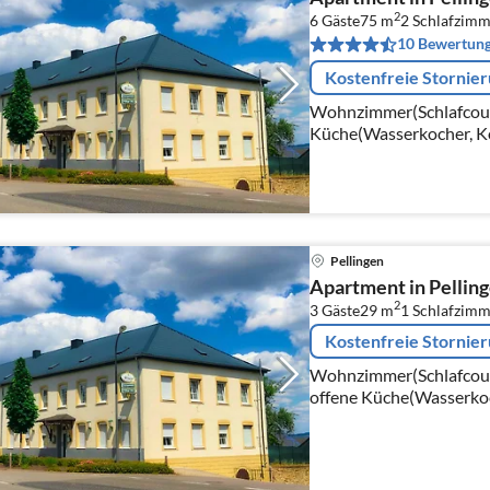
2
6 Gäste
75 m
2
Schlafzimm
10 Bewertun
Kostenfreie Stornie
Wohnzimmer(Schlafcouch 1
Küche(Wasserkocher, K
Backofen, Mikrowelle, 
Kühl-/Gefrierkombinati
Pellingen
Apartment in Pellinge
2
3 Gäste
29 m
1
Schlafzimm
Kostenfreie Stornie
Wohnzimmer(Schlafcouch 1
offene Küche(Wasserkoc
Mikrowelle, Kühlschran
oder 2 Einzelbetten)