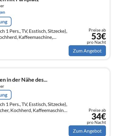
er
gen
rung
Preise ab
 Pers., TV, Esstisch, Sitzecke),
53€
ochherd, Kaffeemaschine,
pro Nacht
Spülmaschine,
on)
Zum Angebot
n in der Nähe des...
er
rung
 Pers., TV, Esstisch, Sitzecke),
her, Kochherd, Kaffeemaschine,
Preise ab
34€
k), Schlafzimmer(Doppelbett
pro Nacht
Zum Angebot