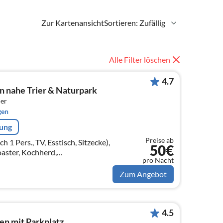
Zur Kartenansicht
Sortieren: Zufällig
Alle Filter löschen
4.7
n nahe Trier & Naturpark
er
gen
rung
Preise ab
 Pers., TV, Esstisch, Sitzecke),
50€
aster, Kochherd,
pro Nacht
elle, Kühl-/Gefrierkombination)
Zum Angebot
4.5
en mit Parkplatz