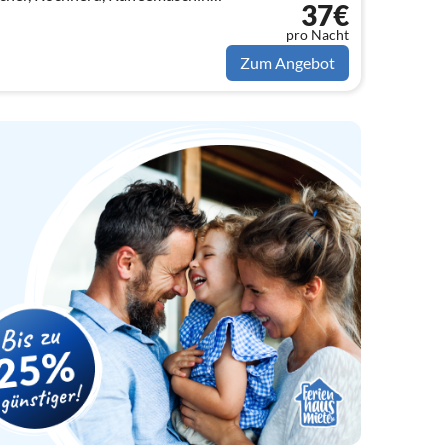
37€
k), Schlafzimmer(Doppelbett
pro Nacht
Zum Angebot