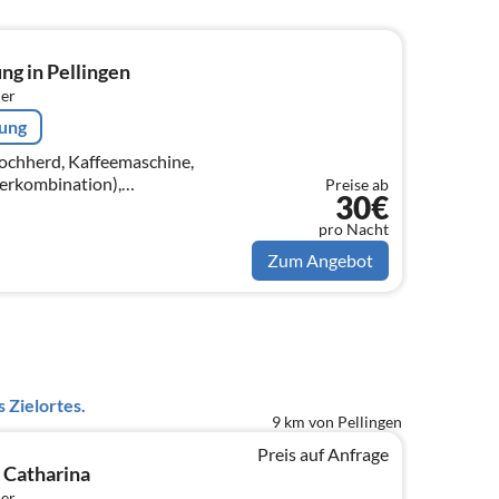
g in Pellingen
er
rung
ochherd, Kaffeemaschine,
ierkombination),
Preise ab
30€
elbett, Einzelbett, TV, Esstisch,
pro Nacht
Zum Angebot
 Zielortes.
9 km von Pellingen
Preis auf Anfrage
 Catharina
er