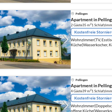
Pellingen
Apartment in Pellinge
2
2 Gäste
35 m
1
Schlafzimm
Kostenfreie Stornie
Wohnzimmer(TV, Esstisch
Küche(Wasserkocher, K
Kaffeemaschine, Mikrowe
Schlafzimmer(Doppelbet
Pellingen
Apartment in Pelling
2
4 Gäste
39 m
1
Schlafzimm
Kostenfreie Stornie
Wohnzimmer(Doppelschlaf
offene Küche(Wasserkoc