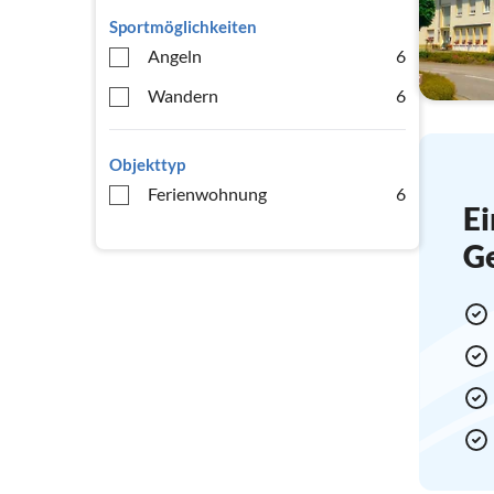
Sportmöglichkeiten
Angeln
6
Wandern
6
Objekttyp
Ferienwohnung
6
Ei
G