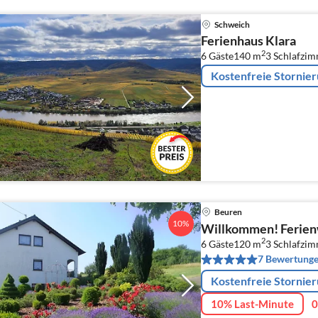
Schweich
Ferienhaus Klara
2
6 Gäste
140 m
3
Schlafzim
Kostenfreie Stornie
Beuren
10%
Willkommen! Ferie
2
6 Gäste
120 m
3
Schlafzim
7 Bewertung
Kostenfreie Stornie
10% Last-Minute
0