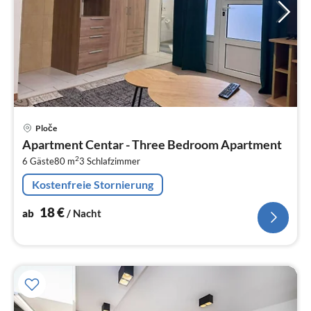
Pre
Ploče
ab
Apartment Centar - Three Bedroom Apartment
1
2
6 Gäste
80 m
3
Schlafzimmer
pr
Na
Kostenfreie Stornierung
18
€
ab
/ Nacht