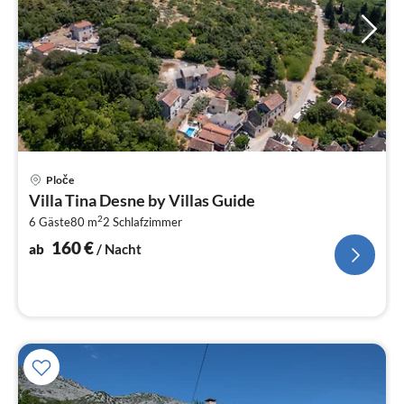
Pre
Ploče
ab
Villa Tina Desne by Villas Guide
1
2
6 Gäste
80 m
2
Schlafzimmer
pr
Na
160
€
ab
/ Nacht