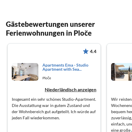
Gästebewertungen unserer
Ferienwohnungen in Ploče
4.4
Apartments Ema - Studio
Apartment with Sea...
Ploče
Niederländisch anzeigen
Insgesamt ein sehr schönes Studio-Apartment.
Wir reisten
Die Ausstattung war in gutem Zustand und
Wochenendau
der Wohnbereich gut aufgeteilt. Ich würde auf
bequem he
jeden Fall wiederkommen.
zuverlässig
einfach, u
eine große 