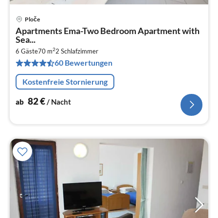
Ploče
Pre
Apartments Ema-Two Bedroom Apartment with
ab
Sea...
8
2
6 Gäste
70 m
2
Schlafzimmer
pr
60 Bewertungen
Na
Kostenfreie Stornierung
82
€
ab
/ Nacht