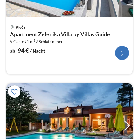
Pre
Ploče
ab
Apartment Zelenika Villa by Villas Guide
9
2
5 Gäste
91 m
2
Schlafzimmer
pr
Na
94
€
ab
/ Nacht