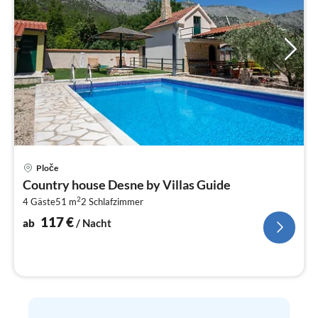
Pre
Ploče
ab
Country house Desne by Villas Guide
1
2
4 Gäste
51 m
2
Schlafzimmer
pr
Na
117
€
ab
/ Nacht