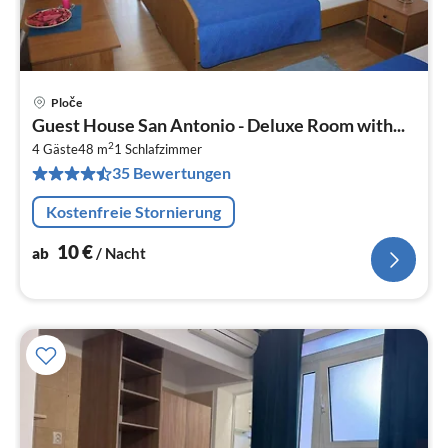
Ploče
Pre
Guest House San Antonio - Deluxe Room with...
ab
2
1
4 Gäste
48 m
1
Schlafzimmer
35 Bewertungen
pr
Na
Kostenfreie Stornierung
10
€
ab
/ Nacht