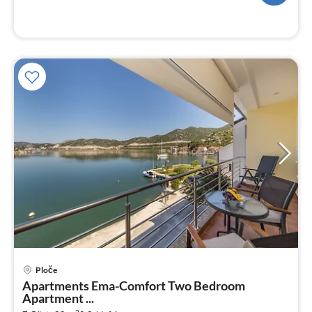
Ploče
Pre
Apartments Ema-Comfort Two Bedroom
ab
Apartment ...
8