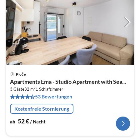
Ploče
Pre
Apartments Ema - Studio Apartment with Sea...
ab
2
5
3 Gäste
32 m
1
Schlafzimmer
53 Bewertungen
pr
Na
Kostenfreie Stornierung
52
€
ab
/ Nacht