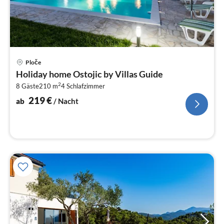
Pre
Ploče
ab
Holiday home Ostojic by Villas Guide
2
2
8 Gäste
210 m
4
Schlafzimmer
pr
Na
219
€
ab
/ Nacht