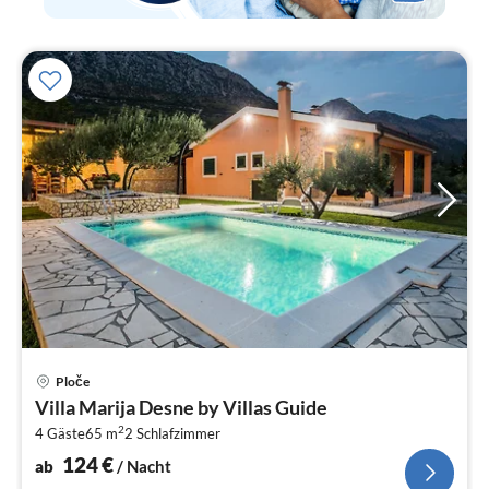
Pre
Ploče
ab
Villa Marija Desne by Villas Guide
1
2
4 Gäste
65 m
2
Schlafzimmer
pr
Na
124
€
ab
/ Nacht