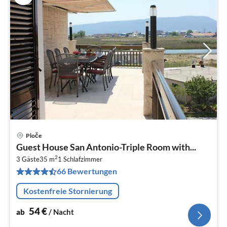
Ploče
Pre
Guest House San Antonio-Triple Room with...
ab
2
5
3 Gäste
35 m
1
Schlafzimmer
66 Bewertungen
pr
Na
Kostenfreie Stornierung
54
€
ab
/ Nacht