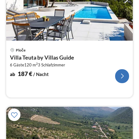
Pre
Ploče
ab
Villa Teuta by Villas Guide
1
2
6 Gäste
120 m
3
Schlafzimmer
pr
Na
187
€
ab
/ Nacht