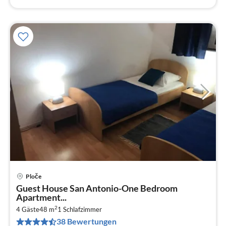
Ploče
Pre
Guest House San Antonio-One Bedroom
ab
Apartment...
6
2
4 Gäste
48 m
1
Schlafzimmer
pr
38 Bewertungen
Na