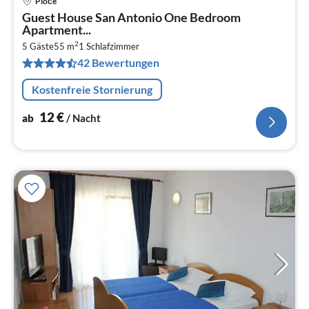
Ploče
Pre
Guest House San Antonio One Bedroom
ab
Apartment...
1
2
5 Gäste
55 m
1
Schlafzimmer
pr
42 Bewertungen
Na
Kostenfreie Stornierung
12
€
ab
/ Nacht