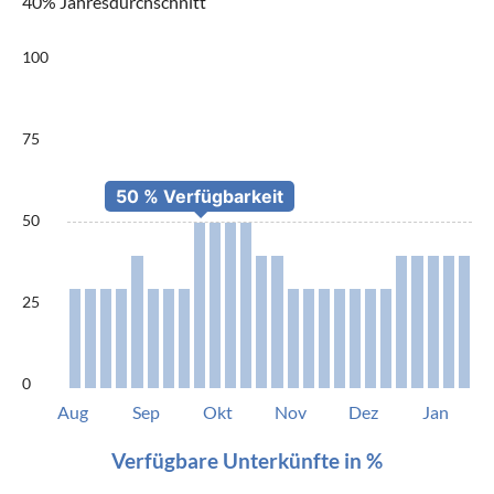
40% Jahresdurchschnitt
100
75
50
25
0
Aug
Sep
Okt
Nov
Dez
Jan
Verfügbare Unterkünfte in %