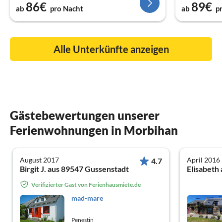
86€
89€
ab
pro Nacht
ab
p
Alle Unterkünfte anzeigen
Gästebewertungen unserer
Ferienwohnungen in Morbihan
August 2017
April 2016
4.7
Birgit J. aus 89547 Gussenstadt
Elisabeth 
Verifizierter Gast von Ferienhausmiete.de
mad-mare
Penestin