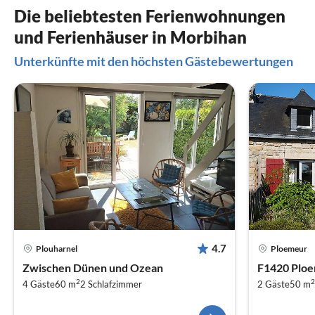
Die beliebtesten Ferienwohnungen
und Ferienhäuser in Morbihan
Unterkünfte mit den höchsten Gästebewertungen
4.7
Plouharnel
Ploemeur
Zwischen Dünen und Ozean
F1420 Plo
2
2
4 Gäste
60 m
2
Schlafzimmer
2 Gäste
50 m