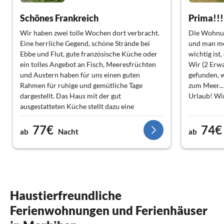
Schönes Frankreich
Prima!!!
Wir haben zwei tolle Wochen dort verbracht.
Die Wohnung
Eine herrliche Gegend, schöne Strände bei
und man mer
Ebbe und Flut, gute französische Küche oder
wichtig ist
ein tolles Angebot an Fisch, Meeresfrüchten
Wir (2 Erw
und Austern haben für uns einen guten
gefunden, 
Rahmen für ruhige und gemütliche Tage
zum Meer...
dargestellt. Das Haus mit der gut
Urlaub! Wi
ausgestatteten Küche stellt dazu eine
ausgezeichnete Grundlage dar. Sehr gutes
77€
74€
Preis- Leistungsangebot.
ab
Nacht
ab
Haustierfreundliche
Ferienwohnungen und Ferienhäuser