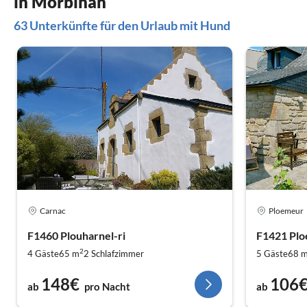
in Morbihan
63 Unterkünfte für den Urlaub mit Hund
Carnac
Ploemeur
F1460 Plouharnel-ri
F1421 Plo
2
4 Gäste
65 m
2
Schlafzimmer
5 Gäste
68 
148€
106
ab
pro Nacht
ab