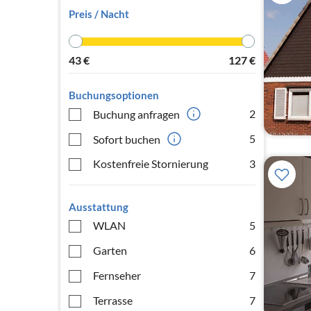
Preis / Nacht
43
€
127
€
Buchungsoptionen
2
Buchung anfragen
5
Sofort buchen
Kostenfreie Stornierung
3
Ausstattung
WLAN
5
Garten
6
Fernseher
7
Terrasse
7