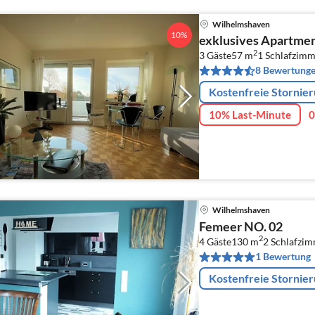
Wilhelmshaven
10%
exklusives Apartme
2
3 Gäste
57 m
1
Schlafzimm
8 Bewertung
Kostenfreie Stornie
10% Last-Minute
0
Wilhelmshaven
Femeer NO. 02
2
4 Gäste
130 m
2
Schlafzi
1 Bewertung
Kostenfreie Stornie