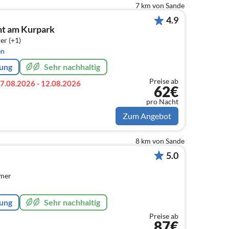
7 km von Sande
4.9
nt am Kurpark
er (+1)
en
rung
Sehr nachhaltig
Preise ab
7.08.2026 - 12.08.2026
62€
pro Nacht
Zum Angebot
8 km von Sande
5.0
mmer
rung
Sehr nachhaltig
Preise ab
87€