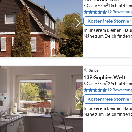
2
5 Gäste
70 m
1
Schlafzimm
19 Bewertun
Kostenfreie Stornie
In unserem kleinen Haus 
Nähe zum Deich finden 
Sande
139-Sophies Welt
2
6 Gäste
75 m
2
Schlafzimm
19 Bewertun
Kostenfreie Stornie
In unserem kleinen Haus 
Nähe zum Deich finden 