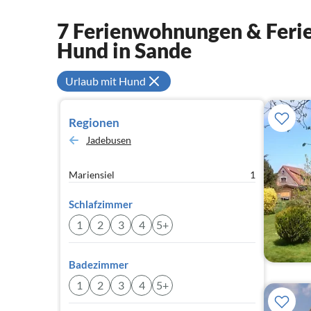
7 Ferienwohnungen & Ferie
Hund in Sande
Urlaub mit Hund
Regionen
Jadebusen
Mariensiel
1
Schlafzimmer
1
2
3
4
5+
Badezimmer
1
2
3
4
5+