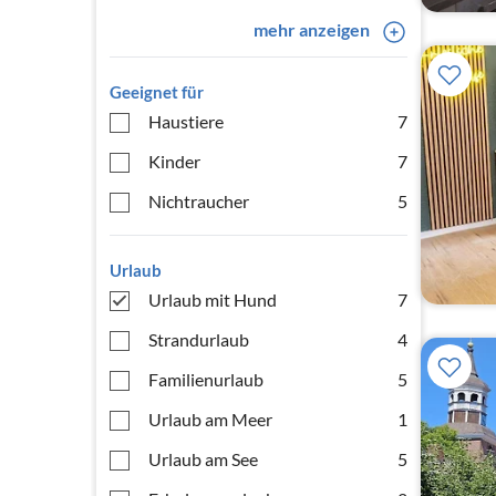
mehr anzeigen
Geeignet für
Haustiere
7
Kinder
7
Nichtraucher
5
Urlaub
Urlaub mit Hund
7
Strandurlaub
4
Familienurlaub
5
Urlaub am Meer
1
Urlaub am See
5