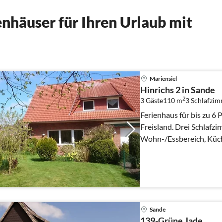
nhäuser für Ihren Urlaub mit
Mariensiel
Hinrichs 2 in Sande
2
3 Gäste
110 m
3
Schlafzi
Ferienhaus für bis zu 6
Freisland. Drei Schlafz
Wohn-/Essbereich, Küch
Terrasse. Duschbad.
Sande
139-Grüne Jade