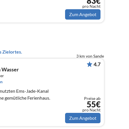
83€
pro Nacht
Zum Angebot
 Zielortes.
3 km von Sande
4.7
m Wasser
er
en
genutzten Ems-Jade-Kanal
ine gemütliche Ferienhaus.
Preise ab
55€
pro Nacht
Zum Angebot