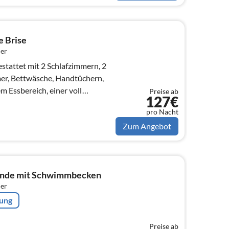
e Brise
er
estattet mit 2 Schlafzimmern, 2
mer, Bettwäsche, Handtüchern,
m Essbereich, einer voll
Preise ab
127€
pro Nacht
Zum Angebot
ande mit Schwimmbecken
er
rung
Preise ab