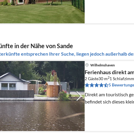
nfte in der Nähe von Sande
erkünfte entsprechen Ihrer Suche, liegen jedoch außerhalb des
Wilhelmshaven
Ferienhaus direkt a
2
2 Gäste
30 m
1
Schlafzimm
5 Bewertung
Direkt am touristisch 
befindet sich dieses kle