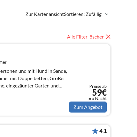
Zur Kartenansicht
Sortieren: Zufällig
Alle Filter löschen
mmer
 Personen und mit Hund in Sande,
immer mit Doppelbetten, Großer
e, eingezäunter Garten und
Preise ab
59€
pro Nacht
Zum Angebot
4.1