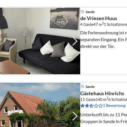
Sande
de Vriesen Huus
2
4 Gäste
47 m
1
Schlafzimm
Die Ferienwohnung ist n
separaten Eingang. Ein P
direkt vor der Tür.
Sande
Gästehaus Hinrichs
2
11 Gäste
140 m
6
Schlafz
1 Bewertung
Unterkunft bis zu 11 Pe
Gruppen in Sande in Fri