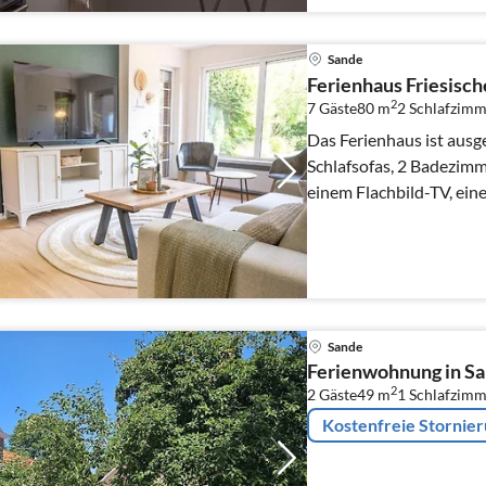
Sande
Ferienhaus Friesisch
2
7 Gäste
80 m
2
Schlafzimm
Das Ferienhaus ist ausg
Schlafsofas, 2 Badezim
einem Flachbild-TV, eine
ausgestatteten Küche,...
Sande
Ferienwohnung in S
2
2 Gäste
49 m
1
Schlafzimm
Kostenfreie Stornie