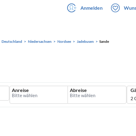
Anmelden
Wuns
Deutschland
Niedersachsen
Nordsee
Jadebusen
Sande
Anreise
Abreise
Gä
2 