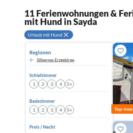
11 Ferienwohnungen & Feri
mit Hund in Sayda
Urlaub mit Hund
Regionen
Silbernes Erzgebirge
Schlafzimmer
1
2
3
4
5+
Badezimmer
Top-Inse
1
2
3
4
5+
Preis / Nacht