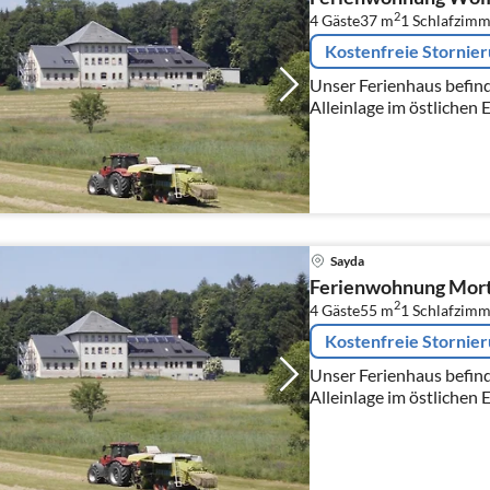
2
4 Gäste
37 m
1
Schlafzimm
Kostenfreie Stornie
Unser Ferienhaus befinde
Alleinlage im östlichen 
Dresden und unweit von 
Sayda
Ferienwohnung Mort
2
4 Gäste
55 m
1
Schlafzimm
Kostenfreie Stornie
Unser Ferienhaus befinde
Alleinlage im östlichen 
Dresden und unweit von 