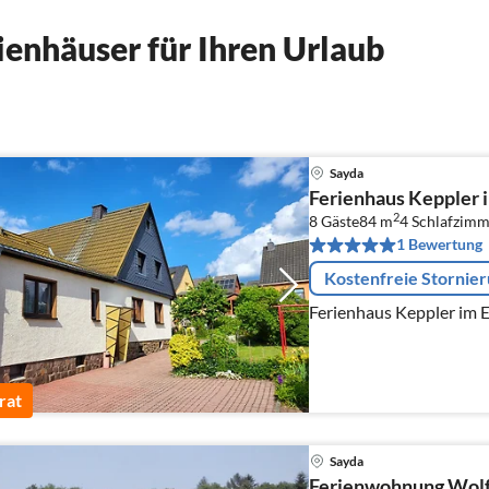
enhäuser für Ihren Urlaub
Sayda
Ferienhaus Keppler 
2
8 Gäste
84 m
4
Schlafzimm
1 Bewertung
Kostenfreie Stornie
Ferien
rat
Sayda
Ferienwohnung Wol