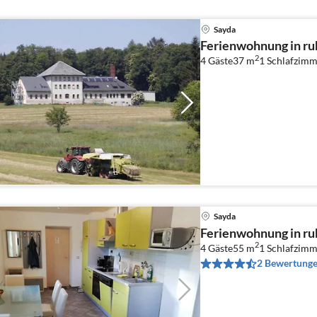
Sayda
Ferienwohnung in ru
2
4 Gäste
37 m
1
Schlafzimm
Sayda
Ferienwohnung in ru
2
4 Gäste
55 m
1
Schlafzimm
2 Bewertung