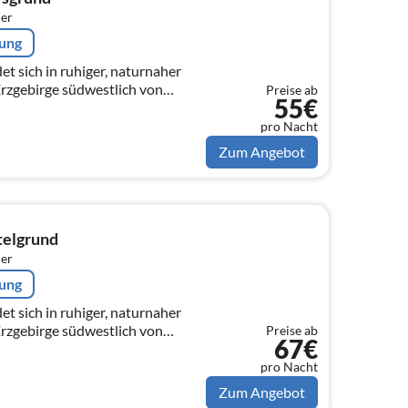
er
rung
t sich in ruhiger, naturnaher
Erzgebirge südwestlich von
Preise ab
55€
Seiffen.
pro Nacht
Zum Angebot
elgrund
er
rung
t sich in ruhiger, naturnaher
Erzgebirge südwestlich von
Preise ab
67€
Seiffen.
pro Nacht
Zum Angebot