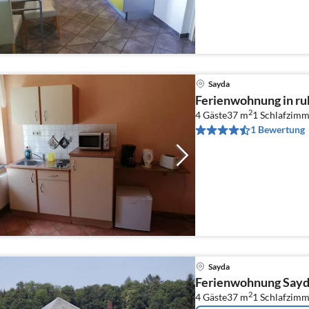
Sayda
Ferienwohnung in ru
2
4 Gäste
37 m
1
Schlafzimm
1 Bewertung
Sayda
Ferienwohnung Sayd
2
4 Gäste
37 m
1
Schlafzimm