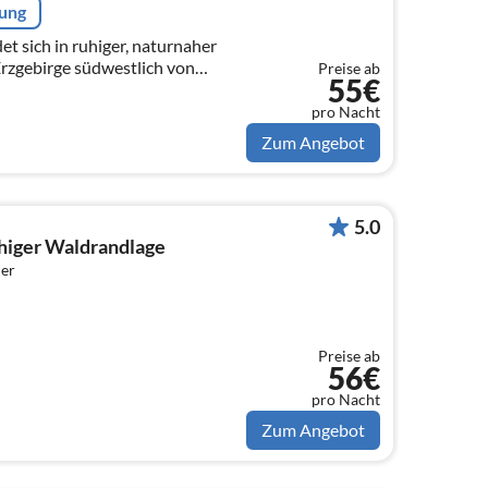
rung
t sich in ruhiger, naturnaher
Erzgebirge südwestlich von
Preise ab
55€
Seiffen.
pro Nacht
Zum Angebot
5.0
higer Waldrandlage
er
Preise ab
56€
pro Nacht
Zum Angebot