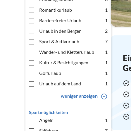
Romantikurlaub
1
Barrierefreier Urlaub
1
Urlaub in den Bergen
2
Sport & Aktivurlaub
7
Wander- und Kletterurlaub
1
Ei
Kultur & Besichtigungen
1
G
Golfurlaub
1
Urlaub auf dem Land
1
weniger anzeigen
Sportmöglichkeiten
Angeln
1
Skifahren
7