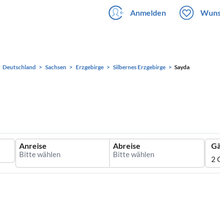
Anmelden
Wuns
Deutschland
Sachsen
Erzgebirge
Silbernes Erzgebirge
Sayda
Anreise
Abreise
Gä
2 