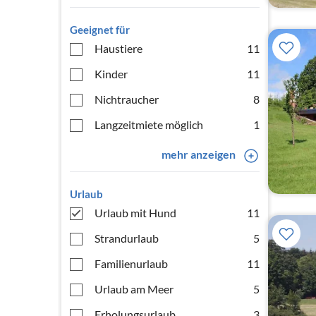
Geeignet für
Haustiere
11
Kinder
11
Nichtraucher
8
Langzeitmiete möglich
1
mehr anzeigen
Urlaub
Urlaub mit Hund
11
Strandurlaub
5
Familienurlaub
11
Urlaub am Meer
5
Erholungsurlaub
3