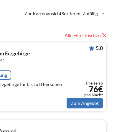
Zur Kartenansicht
Sortieren: Zufällig
Alle Filter löschen
5.0
im Erzgebirge
er
rung
Preise ab
haus Keppler im Erzgebirge für bis zu 8 Personen
76€
pro Nacht
Zum Angebot
fsgrund