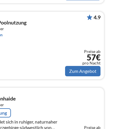
4.9
Poolnutzung
er
en
Preise ab
57€
pro Nacht
Zum Angebot
nhaide
er
rung
t sich in ruhiger, naturnaher
Erzgebirge südwestlich von
Preise ab