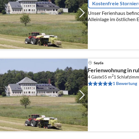
Kostenfreie Stornie
Unser Ferienhaus befinde
Alleinlage im östlichen 
Dresden und unweit von 
Sayda
Ferienwohnung in ru
2
4 Gäste
55 m
1
Schlafzimm
1 Bewertung