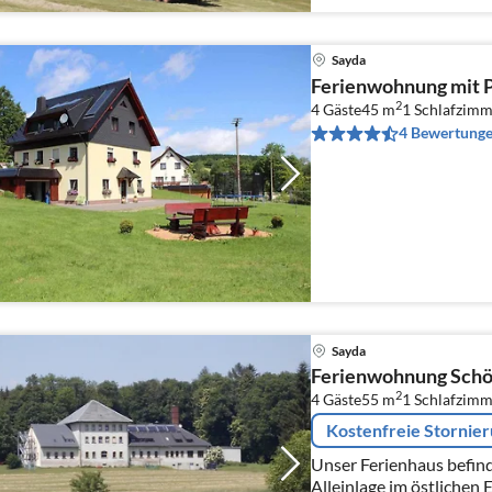
Sayda
Ferienwohnung mit 
2
4 Gäste
45 m
1
Schlafzimm
4 Bewertung
Sayda
Ferienwohnung Schö
2
4 Gäste
55 m
1
Schlafzimm
Kostenfreie Stornie
Unser Ferienhaus befinde
Alleinlage im östlichen 