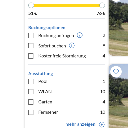
51
€
76
€
Buchungsoptionen
2
Buchung anfragen
9
Sofort buchen
Kostenfreie Stornierung
4
Ausstattung
Pool
1
WLAN
10
Garten
4
Fernseher
10
mehr anzeigen