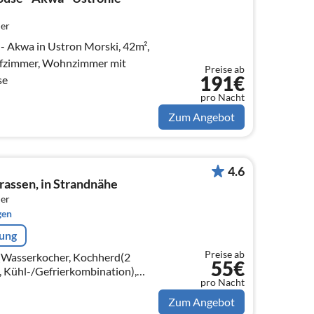
er
- Akwa in Ustron Morski, 42m²,
afzimmer, Wohnzimmer mit
Preise ab
191€
se
pro Nacht
Zum Angebot
4.6
rassen, in Strandnähe
er
gen
rung
Preise ab
e(Wasserkocher, Kochherd(2
55€
), Kühl-/Gefrierkombination),
pro Nacht
schlafcouch, TV(Flatscreen),
Zum Angebot