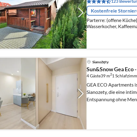
123 Bewertu
Kostenfreie Stornie
Parterre: (offene Küche
Wasserkocher, Kaffeema
Kühl-/Gefrierkombinati
Sianożęty
Sun&Snow Gea Eco -
2
4 Gäste
39 m
1
Schlafzimm
GEA ECO Apartments ist 
Sianozety, die eine int
Entspannung ohne Mens