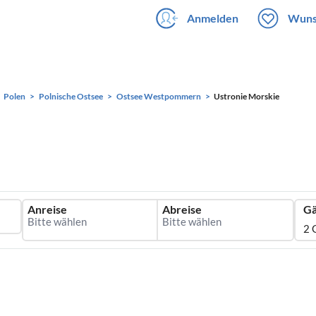
Anmelden
Wuns
Polen
Polnische Ostsee
Ostsee Westpommern
Ustronie Morskie
Anreise
Abreise
Gä
2 