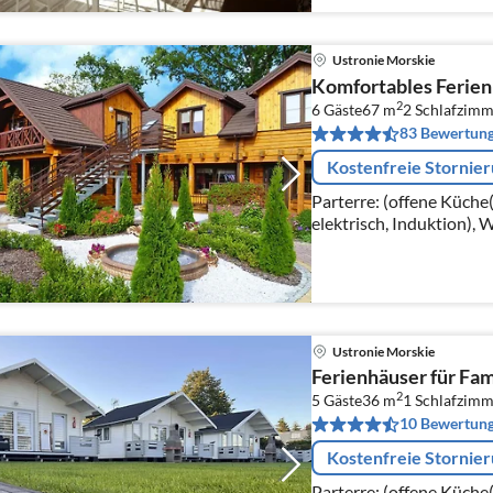
Ustronie Morskie
Komfortables Ferien
2
6 Gäste
67 m
2
Schlafzimm
83 Bewertun
Kostenfreie Stornie
Parterre: (offene Küche
elektrisch, Induktion), 
Kaffeemaschine, Mikrow
Kühl-/Gefrierkombinat
Ustronie Morskie
Ferienhäuser für Famil
2
5 Gäste
36 m
1
Schlafzimm
10 Bewertun
Kostenfreie Stornie
Parterre: (offene Küche