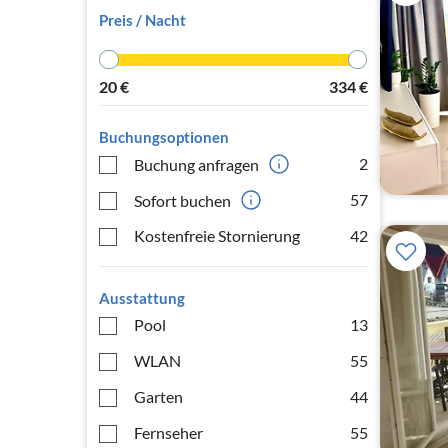
Preis / Nacht
20
€
334
€
Buchungsoptionen
2
Buchung anfragen
57
Sofort buchen
Kostenfreie Stornierung
42
Ausstattung
Pool
13
WLAN
55
Garten
44
Fernseher
55