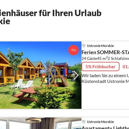
enhäuser für Ihren Urlaub
kie
Ustronie Morskie
5%
Ferien SOMMER-S
2
24 Gäste
45 m
2
Schlafzi
5% Frühbucher
01.
Wir laden Sie zu einem 
Küstenstadt Ustronie M
und 15 km von Kolberg e
ausgestattet, bis 6 Pers.
Ustronie Morskie
Apartamenty Lightho