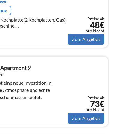
ngen
rung
Preise ab
(Kochplatte(2 Kochplatten, Gas),
48€
schine,
pro Nacht
on)
Zum Angebot
 Apartment 9
er
eine neue Investition in
ime Atmosphäre und echte
chenmassen bietet.
Preise ab
73€
pro Nacht
Zum Angebot