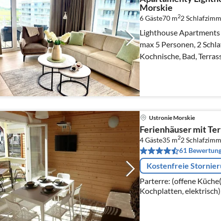
Morskie
2
6 Gäste
70 m
2
Schlafzimm
Lighthouse Apartments 
max 5 Personen, 2 Schl
Kochnische, Bad, Terras
Ustronie Morskie
Ferienhäuser mit Ter
2
4 Gäste
35 m
2
Schlafzimm
61 Bewertun
Kostenfreie Stornie
Parterre: (offene Küch
Kochplatten, elektrisch
Wohn/Esszimmer(Doppel
Esstisch)