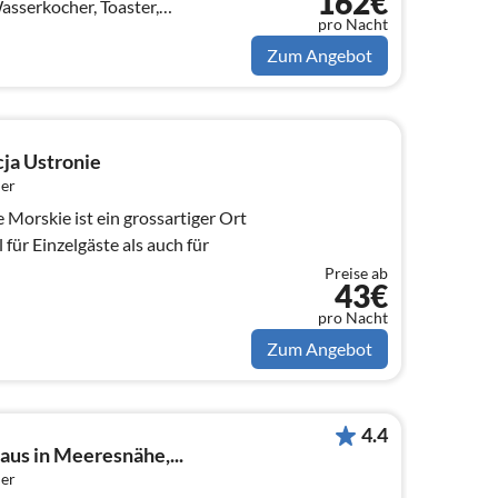
162€
Wasserkocher, Toaster,
pro Nacht
elle, Kühl-/Gefrierkombination)
Zum Angebot
a Ustronie
er
 Morskie ist ein grossartiger Ort
ür Einzelgäste als auch für
Preise ab
43€
pro Nacht
Zum Angebot
4.4
aus in Meeresnähe,...
er