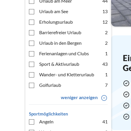
Urlaub am Meer
44
Urlaub am See
13
Erholungsurlaub
12
Barrierefreier Urlaub
2
Urlaub in den Bergen
2
Ferienanlagen und Clubs
1
Ei
Sport & Aktivurlaub
43
G
Wander- und Kletterurlaub
1
Golfurlaub
7
weniger anzeigen
Sportmöglichkeiten
Angeln
41