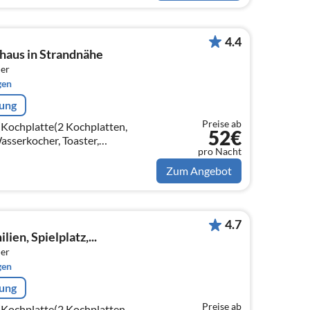
4.4
haus in Strandnähe
er
gen
rung
Preise ab
(Kochplatte(2 Kochplatten,
52€
Wasserkocher, Toaster,
pro Nacht
elle, Spülmaschine,
ion, Waschmaschine)
Zum Angebot
4.7
ien, Spielplatz,...
er
gen
rung
Preise ab
(Kochplatte(2 Kochplatten,