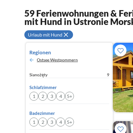
59 Ferienwohnungen & Feri
mit Hund in Ustronie Mors
Urlaub mit Hund
Regionen
Ostsee Westpommern
Sianożęty
9
Schlafzimmer
1
2
3
4
5+
Badezimmer
1
2
3
4
5+