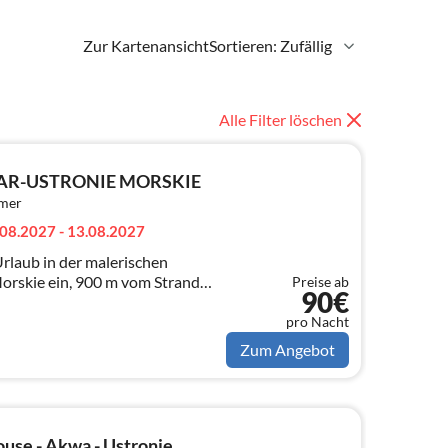
Zur Kartenansicht
Sortieren: Zufällig
Alle Filter löschen
TAR-USTRONIE MORSKIE
mmer
08.2027 - 13.08.2027
Urlaub in der malerischen
orskie ein, 900 m vom Strand
Preise ab
90€
ntfernt. Unsere Häuser sind gut
pro Nacht
Zum Angebot
use - Akwa - Ustronie