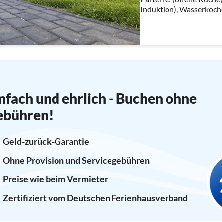
Induktion), Wasserkoche
Kühl-/Gefrierkombinati
Wohn/Esszimmer(Doppel
Esstisch)
nfach und ehrlich - Buchen ohne
ebühren!
Geld-zurück-Garantie
Ohne Provision und Servicegebühren
Preise wie beim Vermieter
Zertifiziert vom Deutschen Ferienhausverband