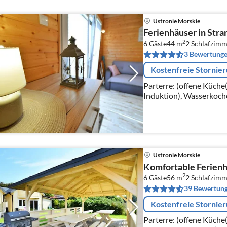
Ustronie Morskie
Ferienhäuser in Str
2
6 Gäste
44 m
2
Schlafzimm
3 Bewertung
Kostenfreie Stornie
Parterre: (offene Küche
Induktion), Wasserkoche
Kühl-/Gefrierkombinati
Ustronie Morskie
Komfortable Ferienh
2
6 Gäste
56 m
2
Schlafzimm
39 Bewertun
Kostenfreie Stornie
Parterre: (offene Küche