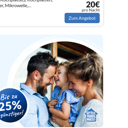
20€
r, Mikrowelle,
pro Nacht
on),
schlafcouch, TV(Flatscreen),
Zum Angebot