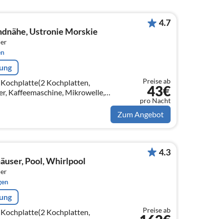
4.7
andnähe, Ustronie Morskie
er
en
rung
Preise ab
(Kochplatte(2 Kochplatten,
43€
r, Kaffeemaschine, Mikrowelle,
pro Nacht
on)
Zum Angebot
4.3
äuser, Pool, Whirlpool
er
gen
rung
Preise ab
(Kochplatte(2 Kochplatten,