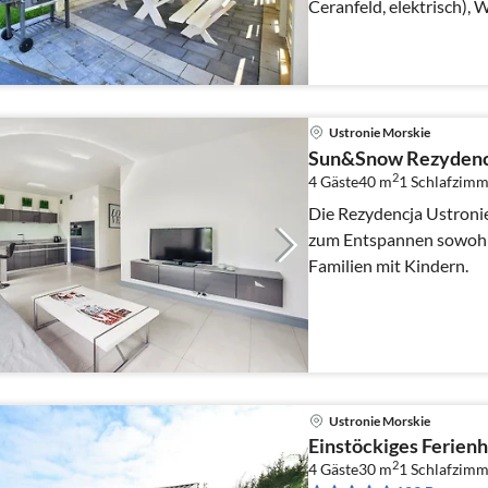
Ceranfeld, elektrisch), 
Kaffeemaschine, Mikrow
Ustronie Morskie
Sun&Snow Rezydencj
2
4 Gäste
40 m
1
Schlafzimm
Die Rezydencja Ustronie
zum Entspannen sowohl f
Familien mit Kindern.
Ustronie Morskie
Einstöckiges Ferienh
2
4 Gäste
30 m
1
Schlafzimm