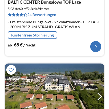
BALTIC CENTER Bungalows TOP Lage
ab
6
2
5 Gäste
60 m
2
Schlafzimmer
pr
24 Bewertungen
Na
- Freistehende Bungalows - 2 Schlafzimmer - TOP LAGE
- 200 M BIS ZUM STRAND -GRATIS WLAN
Kostenfreie Stornierung
65
€
ab
/ Nacht