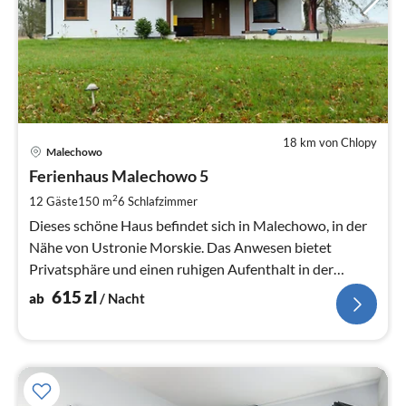
18 km von Chlopy
Pre
Malechowo
ab
6
Ferienhaus Malechowo 5
pr
2
12 Gäste
150 m
6
Schlafzimmer
Na
Dieses schöne Haus befindet sich in Malechowo, in der
Nähe von Ustronie Morskie. Das Anwesen bietet
Privatsphäre und einen ruhigen Aufenthalt in der
Gesellschaft der Natur.
615
zl
ab
/ Nacht