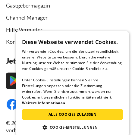
Gastgebermagazin
Channel Manager
Hilfe Vermieter
Kontakt
Diese Webseite verwendet Cookies.
Wir verwenden Cookies, um die Benutzerfreundlichkeit
unserer Website zu verbessern. Durch die weitere
Jetzt die App downloaden
Nutzung unserer Webseite stimmen Sie der Verwendung
von Cookies gemäß unserer Cookie-Richtlinie zu.
Unter Cookie-Einstellungen können Sie Ihre
Einstellungen anpassen oder die Zustimmung
widerrufen. Wenn Sie nicht zustimmen, werden nur
Cookies mit wesentlichen Funktionalitäten aktiviert.
Weitere Informationen
ALLE COOKIES ZULASSEN
© 2026 Ferienhausmiete.de, alle Rechte
COOKIE-EINSTELLUNGEN
vorbehalten.