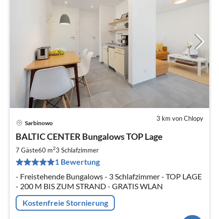
3 km von Chlopy
Sarbinowo
Pre
BALTIC CENTER Bungalows TOP Lage
ab
7
2
7 Gäste
60 m
3
Schlafzimmer
pr
1 Bewertung
Na
- Freistehende Bungalows - 3 Schlafzimmer - TOP LAGE
- 200 M BIS ZUM STRAND - GRATIS WLAN
Kostenfreie Stornierung