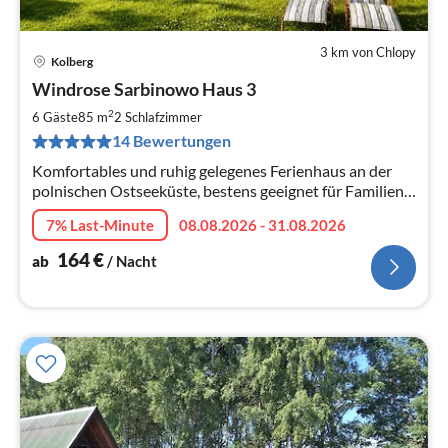
3 km von Chlopy
Kolberg
Pre
Windrose Sarbinowo Haus 3
ab
1
2
6 Gäste
85 m
2
Schlafzimmer
pr
14 Bewertungen
Na
Komfortables und ruhig gelegenes Ferienhaus an der
polnischen Ostseeküste, bestens geeignet für Familien-
und Strandurlaub.
7% Last-Minute
08.08.2026 - 31.08.2026
164
€
ab
/ Nacht