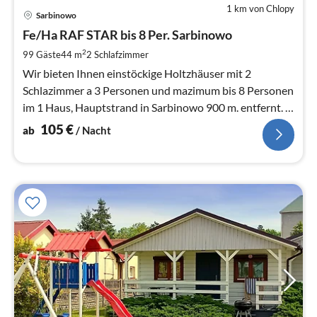
1 km von Chlopy
Pre
Sarbinowo
ab
1
Fe/Ha RAF STAR bis 8 Per. Sarbinowo
pr
2
99 Gäste
44 m
2
Schlafzimmer
Na
Wir bieten Ihnen einstöckige Holtzhäuser mit 2
Schlazimmer a 3 Personen und mazimum bis 8 Personen
im 1 Haus, Hauptstrand in Sarbinowo 900 m. entfernt. 1
Parkplatz fuer 1 Haus
105
€
ab
/ Nacht