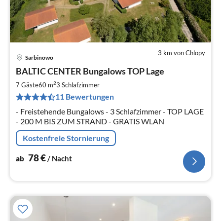
3 km von Chlopy
Sarbinowo
Pre
BALTIC CENTER Bungalows TOP Lage
ab
7
2
7 Gäste
60 m
3
Schlafzimmer
pr
11 Bewertungen
Na
- Freistehende Bungalows - 3 Schlafzimmer - TOP LAGE
- 200 M BIS ZUM STRAND - GRATIS WLAN
Kostenfreie Stornierung
78
€
ab
/ Nacht