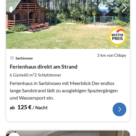
3 km von Chlopy
Pre
Sarbinowo
ab
1
Ferienhaus direkt am Strand
pr
2
6 Gäste
60 m
2
Schlafzimmer
Na
Ferienhaus in Sarbinowo mit Meerblick Der endlos
lange Sandstrand lädt zu ausgiebigen Spaziergängen
und Wassersport ein.
125
€
ab
/ Nacht