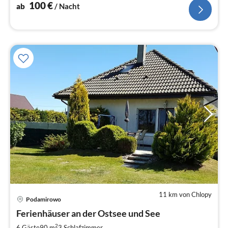
100
€
ab
/ Nacht
11 km von Chlopy
Podamirowo
Pre
Ferienhäuser an der Ostsee und See
ab
9
2
6 Gäste
90 m
3
Schlafzimmer