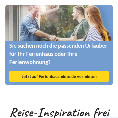
Hunde dürfen zu jeder Zeit mit an den Strand.
Fazit: Ein großzügiges, super ausgestattetes
Ferienhaus in toller Lage – wir haben uns sehr
wohlgefühlt und kommen gerne wieder!
⭐⭐⭐⭐⭐
Sie suchen noch die passenden Urlauber
für Ihr Ferienhaus oder Ihre
Ferienwohnung?
Jetzt auf Ferienhausmiete.de vermieten
Reise-Inspiration frei