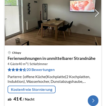
Chlopy
Pre
Ferienwohnungen in unmittelbarer Strandnähe
ab
2
4
4 Gäste
40 m
1
Schlafzimmer
20 Bewertungen
pr
Na
Parterre: (offene Küche(Kochplatte(2 Kochplatten,
Induktion), Wasserkocher, Dunstabzugshaube,
Kühl-/Gefrierkombination),
Kostenfreie Stornierung
Wohn/Esszimmer(Doppelschlafcouch, TV(Flatscreen),
Esstisch)
41
€
ab
/ Nacht