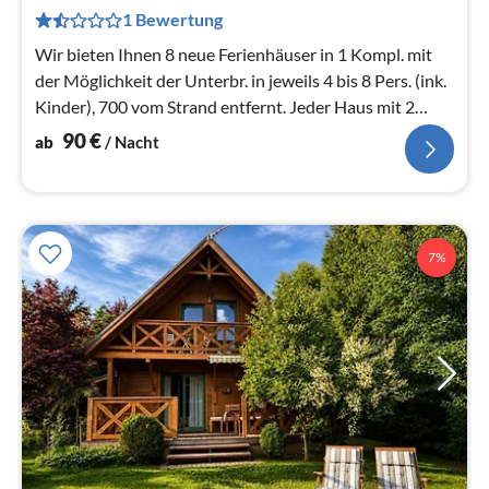
pr
1 Bewertung
Na
Wir bieten Ihnen 8 neue Ferienhäuser in 1 Kompl. mit
der Möglichkeit der Unterbr. in jeweils 4 bis 8 Pers. (ink.
Kinder), 700 vom Strand entfernt. Jeder Haus mit 2
Schlafzimmer
90
€
ab
/ Nacht
7%