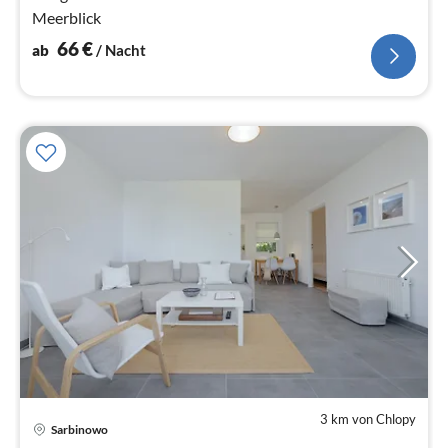
Meerblick
66
€
ab
/ Nacht
3 km von Chlopy
Sarbinowo
Pre