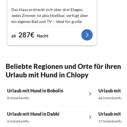
Das Haus erstreckt sich über drei Etagen.
Jedes Zimmer ist abschließbar, verfügt über
ein eigenes Bad und TV – ideal für große
Familien oder Gruppen.
287€
ab
Nacht
Die Küche ist neu, top ausgestattet
(Spülmaschine, Backofen, Mikrowelle, großer
Kühlschrank mit Eisfach + zusätzlicher
Kühlschrank für z.b. Getränke in der Nähe der
Terrasse) und bietet alles an Geschirr, was
Beliebte Regionen und Orte für ihren
man braucht. Im Esszimmer stehen eine große
Urlaub mit Hund in Chlopy
Kaffeemaschine und ein 4er Toaster.
Das Wäschepaket, welches man dazubuchen
Urlaub mit Hund in Bobolin
Urlaub mit Hu
kann beinhaltet Bettwäsche + je 1 großes & 1
8 Unterkünfte
66 Unterkünfte
kleines Handtuch pro Person und wurde auf
Wunsch nach einer Woche gewechselt.
Urlaub mit Hund in Dabki
Urlaub mit Hu
Der große Garten ist komplett eingezäunt,
6 Unterkünfte
17 Unterkünfte
perfekt für Hunde (nur am Doppeltor mussten