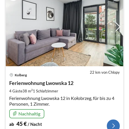
22 km von Chlopy
Pre
Kolberg
ab
4
Ferienwohnung Lwowska 12
pr
2
4 Gäste
38 m
1
Schlafzimmer
Na
Ferienwohnung Lwowska 12 in Kołobrzeg, für bis zu 4
Personen, 1 Zimmer.
Nachhaltig
45
€
ab
/ Nacht