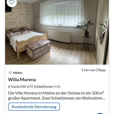
5 km von Chlopy
Pre
Mielno
ab
1
Willa Murena
pr
2
6 Gäste
100 m
2
Schlafzimmer (+1)
Na
Die Villa Murena in Mielno an der Ostsee ist ein 100 m²
großer Apartment. Zwei Schlafzimmer, ein Wohnzimmer
mit Essbereich, eine voll ausgestattete Küche und ein
Kostenfreie Stornierung
Badezimmer. Draußen: Garten mit Parkplatz, Spielplatz,
Schwimmbad.