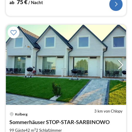
75
€
ab
/ Nacht
3 km von Chlopy
Kolberg
Pre
Sommerhäuser STOP-STAR-SARBINOWO
ab
9
2
99 Gäste
42 m
2
Schlafzimmer