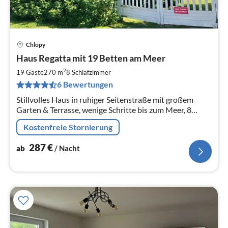
Chlopy
Pre
Haus Regatta mit 19 Betten am Meer
ab
2
2
19 Gäste
270 m
8
Schlafzimmer
pr
6 Bewertungen
Na
Stillvolles Haus in ruhiger Seitenstraße mit großem
Garten & Terrasse, wenige Schritte bis zum Meer, 8
Schlafzimmer,
Kostenfreie Stornierung
287
€
ab
/ Nacht