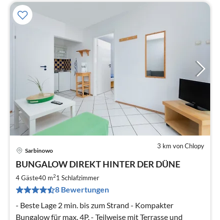
3 km von Chlopy
Sarbinowo
Pre
BUNGALOW DIREKT HINTER DER DÜNE
ab
6
2
4 Gäste
40 m
1
Schlafzimmer
pr
8 Bewertungen
Na
- Beste Lage 2 min. bis zum Strand - Kompakter
Bungalow für max. 4P. - Teilweise mit Terrasse und