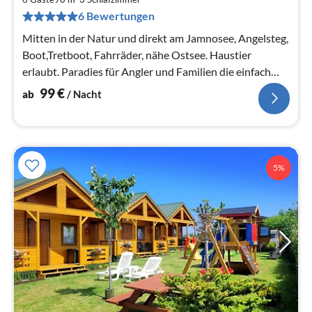
pr
6 Bewertungen
Na
Mitten in der Natur und direkt am Jamnosee, Angelsteg,
Boot,Tretboot, Fahrräder, nähe Ostsee. Haustier
erlaubt. Paradies für Angler und Familien die einfach
Ruhe suchen.
99
€
ab
/ Nacht
5%