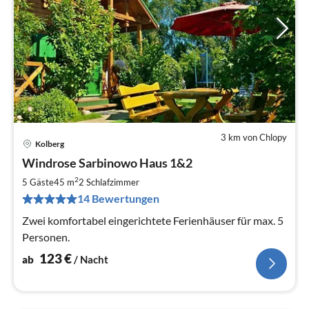
3 km von Chlopy
Kolberg
Pre
Windrose Sarbinowo Haus 1&2
ab
1
2
5 Gäste
45 m
2
Schlafzimmer
pr
14 Bewertungen
Na
Zwei komfortabel eingerichtete Ferienhäuser für max. 5
Personen.
123
€
ab
/ Nacht