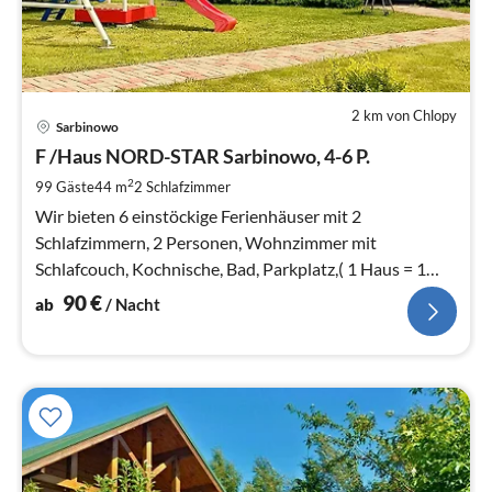
2 km von Chlopy
Pre
Sarbinowo
ab
9
F /Haus NORD-STAR Sarbinowo, 4-6 P.
pr
2
99 Gäste
44 m
2
Schlafzimmer
Na
Wir bieten 6 einstöckige Ferienhäuser mit 2
Schlafzimmern, 2 Personen, Wohnzimmer mit
Schlafcouch, Kochnische, Bad, Parkplatz,( 1 Haus = 1
Platz) Spielplatz. Strand 450 m.
90
€
ab
/ Nacht