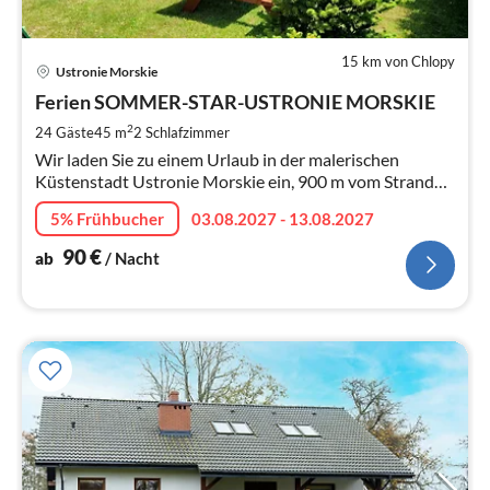
15 km von Chlopy
Pre
Ustronie Morskie
ab
9
Ferien SOMMER-STAR-USTRONIE MORSKIE
pr
2
24 Gäste
45 m
2
Schlafzimmer
Na
Wir laden Sie zu einem Urlaub in der malerischen
Küstenstadt Ustronie Morskie ein, 900 m vom Strand
und 15 km von Kolberg entfernt. Unsere Häuser sind
5% Frühbucher
03.08.2027 - 13.08.2027
gut ausgestattet, bis 6 Pers.
90
€
ab
/ Nacht