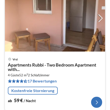
Vrsi
Pre
Apartments Rubbi - Two Bedroom Apartment
ab
with...
6
2
4 Gäste
52 m
2
Schlafzimmer
pr
17 Bewertungen
Na
Kostenfreie Stornierung
59
€
ab
/ Nacht