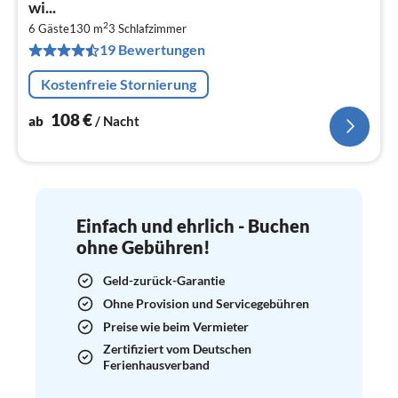
ab
wi...
1
2
6 Gäste
130 m
3
Schlafzimmer
pr
19 Bewertungen
Na
Kostenfreie Stornierung
108
€
ab
/ Nacht
Einfach und ehrlich - Buchen
ohne Gebühren!
Geld-zurück-Garantie
Ohne Provision und Servicegebühren
Preise wie beim Vermieter
Zertifiziert vom Deutschen
Ferienhausverband