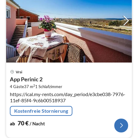
Pre
Vrsi
ab
App Perinic 2
7
2
4 Gäste
37 m
1
Schlafzimmer
pr
https://ical.my-rents.com/day_period/e3cbe038-7976-
Na
11ef-85f4-9c6b00518937
Kostenfreie Stornierung
70
€
ab
/ Nacht