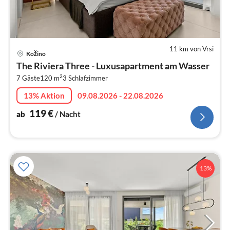
11 km von Vrsi
Pre
Kožino
ab
The Riviera Three - Luxusapartment am Wasser
1
2
7 Gäste
120 m
3
Schlafzimmer
pr
Na
13% Aktion
09.08.2026 - 22.08.2026
119
€
ab
/ Nacht
13%