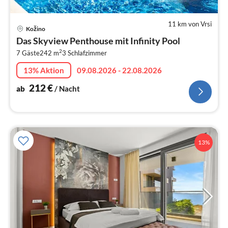
11 km von Vrsi
Pre
Kožino
ab
Das Skyview Penthouse mit Infinity Pool
2
2
7 Gäste
242 m
3
Schlafzimmer
pr
Na
13% Aktion
09.08.2026 - 22.08.2026
212
€
ab
/ Nacht
13%