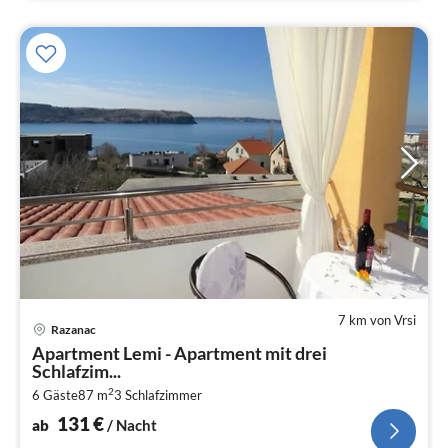
7 km von Vrsi
Pre
Razanac
ab
Apartment Lemi - Apartment mit drei
1
Schlafzim...
pr
2
6 Gäste
87 m
3
Schlafzimmer
Na
131
€
ab
/ Nacht