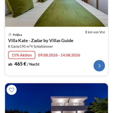
8 km von Vrsi
Pre
Poljica
ab
Villa Kate - Zadar by Villas Guide
4
2
8 Gäste
190 m
4
Schlafzimmer
pr
Na
15% Aktion
09.08.2026 - 14.08.2026
465
€
ab
/ Nacht