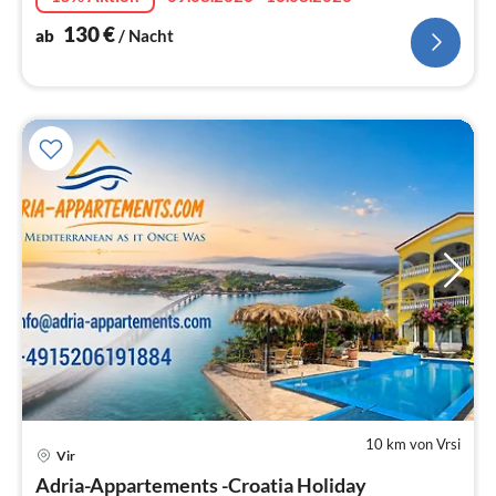
130
€
ab
/ Nacht
10 km von Vrsi
Pre
Vir
ab
9
Adria-Appartements -Croatia Holiday