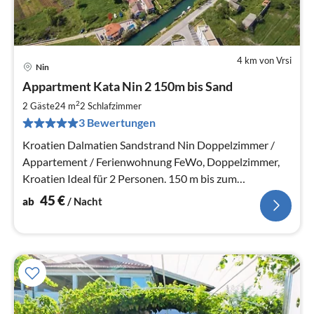
4 km von Vrsi
Nin
Pre
Appartment Kata Nin 2 150m bis Sand
ab
4
2
2 Gäste
24 m
2
Schlafzimmer
pr
3 Bewertungen
Na
Kroatien Dalmatien Sandstrand Nin Doppelzimmer /
Appartement / Ferienwohnung FeWo, Doppelzimmer,
Kroatien Ideal für 2 Personen. 150 m bis zum
Sandstrand, Klima (mit Aufschlag), gr
45
€
ab
/ Nacht