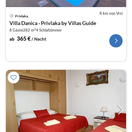
8 km von Vrsi
Pre
Privlaka
ab
Villa Danica - Privlaka by Villas Guide
3
2
8 Gäste
282 m
4
Schlafzimmer
pr
Na
365
€
ab
/ Nacht