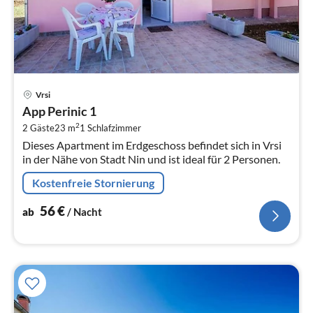
Pre
Vrsi
ab
App Perinic 1
5
2
2 Gäste
23 m
1
Schlafzimmer
pr
Dieses Apartment im Erdgeschoss befindet sich in Vrsi
Na
in der Nähe von Stadt Nin und ist ideal für 2 Personen.
Kostenfreie Stornierung
56
€
ab
/ Nacht