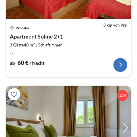
8 km von Vrsi
Pre
Privlaka
ab
6
Apartment Soline 2+1
pr
2
3 Gäste
40 m
1
Schlafzimmer
Na
--
60
€
ab
/ Nacht
15%