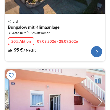
Pre
Vrsi
ab
Bungalow mit Klimaanlage
1
2
3 Gäste
40 m
1
Schlafzimmer
pr
Na
20% Aktion
09.08.2026 - 28.09.2026
99
€
ab
/ Nacht