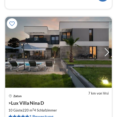
7 km von Vrsi
Zaton
Pre
>Lux Villa Nina D
ab
2
2
10 Gäste
220 m
4
Schlafzimmer
pr
1 Bewertung