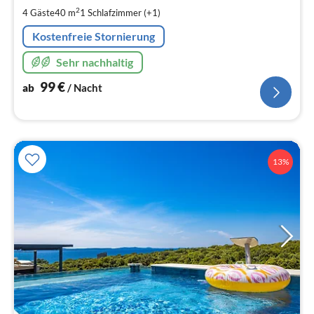
pr
2
4 Gäste
40 m
1
Schlafzimmer (+1)
Na
Kostenfreie Stornierung
Sehr nachhaltig
99
€
ab
/ Nacht
13%