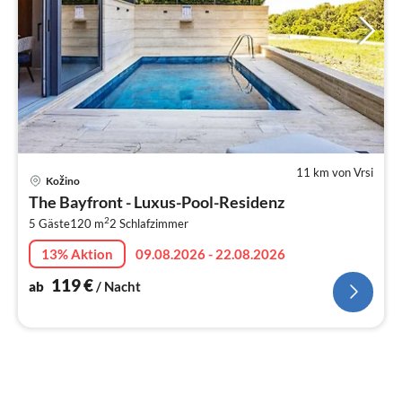
11 km von Vrsi
Pre
Kožino
ab
The Bayfront - Luxus-Pool-Residenz
1
2
5 Gäste
120 m
2
Schlafzimmer
pr
Na
13% Aktion
09.08.2026 - 22.08.2026
119
€
ab
/ Nacht