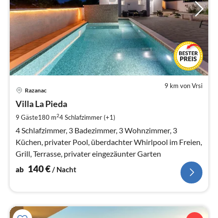
9 km von Vrsi
Pre
Razanac
ab
1
Villa La Pieda
pr
2
9 Gäste
180 m
4
Schlafzimmer (+1)
Na
4 Schlafzimmer, 3 Badezimmer, 3 Wohnzimmer, 3
Küchen, privater Pool, überdachter Whirlpool im Freien,
Grill, Terrasse, privater eingezäunter Garten
140
€
ab
/ Nacht