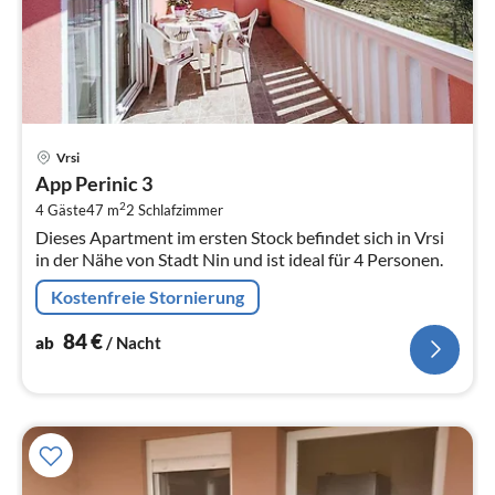
Pre
Vrsi
ab
App Perinic 3
8
2
4 Gäste
47 m
2
Schlafzimmer
pr
Dieses Apartment im ersten Stock befindet sich in Vrsi
Na
in der Nähe von Stadt Nin und ist ideal für 4 Personen.
Kostenfreie Stornierung
84
€
ab
/ Nacht