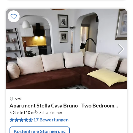
Vrsi
Pre
Apartment Stella Casa Bruno - Two Bedroom...
ab
2
2
5 Gäste
110 m
2
Schlafzimmer
17 Bewertungen
pr
Na
Kostenfreie Stornierung