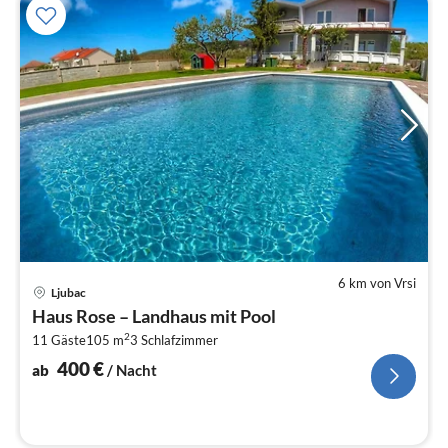
6 km von Vrsi
Pre
Ljubac
ab
Haus Rose – Landhaus mit Pool
4
2
11 Gäste
105 m
3
Schlafzimmer
pr
Na
400
€
ab
/ Nacht