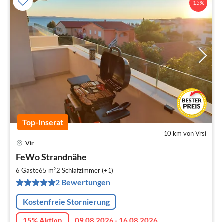
15%
Top-Inserat
10 km von Vrsi
Vir
Pre
FeWo Strandnähe
ab
1
2
6 Gäste
65 m
2
Schlafzimmer (+1)
pr
2 Bewertungen
Na
Kostenfreie Stornierung
15% Aktion
09.08.2026 - 16.08.2026