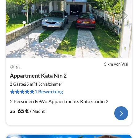
5 km von Vrsi
Nin
Pre
Appartment Kata Nin 2
ab
6
2
2 Gäste
25 m
1
Schlafzimmer
pr
1 Bewertung
Na
2 Personen FeWo Appaertments Kata studio 2
65
€
ab
/ Nacht