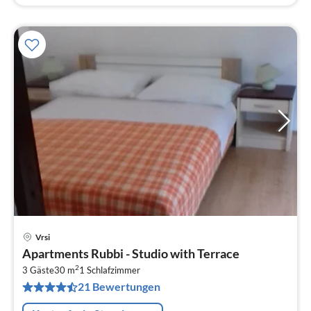
Vrsi
Pre
Apartments Rubbi - Studio with Terrace
ab
2
3
3 Gäste
30 m
1
Schlafzimmer
21 Bewertungen
pr
Na