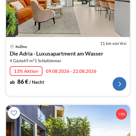
11 km von Vrsi
Pre
Kožino
ab
Die Adria - Luxusapartment am Wasser
8
2
4 Gäste
69 m
1
Schlafzimmer
pr
Na
13% Aktion
09.08.2026 - 22.08.2026
86
€
ab
/ Nacht
13%