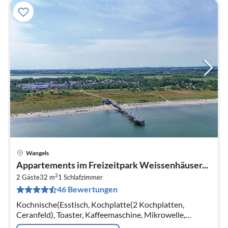
Wangels
Pre
Appartements im Freizeitpark Weissenhäuser...
ab
2
1
2 Gäste
32 m
1
Schlafzimmer
46 Bewertungen
pr
Na
Kochnische(Esstisch, Kochplatte(2 Kochplatten,
Ceranfeld), Toaster, Kaffeemaschine, Mikrowelle,
Kühlschrank), Wohn-/Schlafzimmer(Doppelbett king