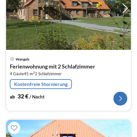
Pre
Wangels
ab
Ferienwohnung mit 2 Schlafzimmer
3
2
4 Gäste
45 m
2
Schlafzimmer
pr
Na
Kostenfreie Stornierung
32
€
ab
/ Nacht