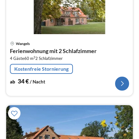
Pre
Wangels
ab
Ferienwohnung mit 2 Schlafzimmer
3
2
4 Gäste
60 m
2
Schlafzimmer
pr
Na
Kostenfreie Stornierung
34
€
ab
/ Nacht