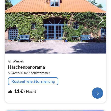
Pre
Wangels
ab
Häschenpanorama
1
2
5 Gäste
60 m
2
Schlafzimmer
pr
Na
Kostenfreie Stornierung
11
€
ab
/ Nacht