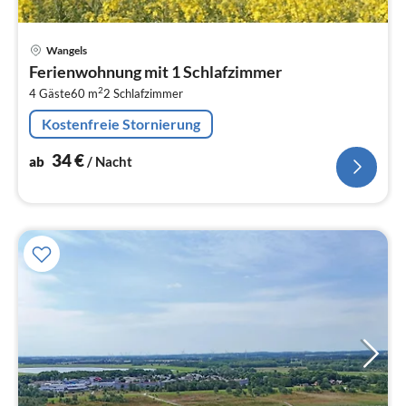
Pre
Wangels
ab
Ferienwohnung mit 1 Schlafzimmer
3
2
4 Gäste
60 m
2
Schlafzimmer
pr
Na
Kostenfreie Stornierung
34
€
ab
/ Nacht