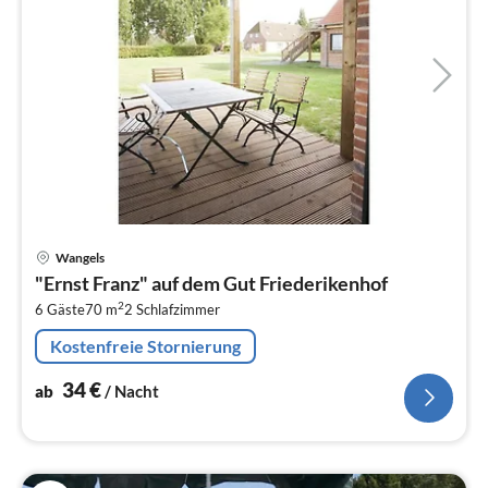
Pre
Wangels
ab
"Ernst Franz" auf dem Gut Friederikenhof
3
2
6 Gäste
70 m
2
Schlafzimmer
pr
Na
Kostenfreie Stornierung
34
€
ab
/ Nacht