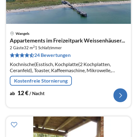
Wangels
Pre
Appartements im Freizeitpark Weissenhäuser...
ab
2
1
2 Gäste
32 m
1
Schlafzimmer
24 Bewertungen
pr
Na
Kochnische(Esstisch, Kochplatte(2 Kochplatten,
Ceranfeld), Toaster, Kaffeemaschine, Mikrowelle,
Kühlschrank), Wohn-/Schlafzimmer(Doppelbett king
Kostenfreie Stornierung
size, TV(Satellit), Radio)
12
€
ab
/ Nacht