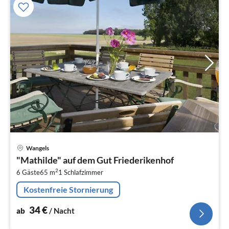
Pre
Wangels
ab
"Mathilde" auf dem Gut Friederikenhof
3
2
6 Gäste
65 m
1
Schlafzimmer
pr
Na
Kostenfreie Stornierung
34
€
ab
/ Nacht