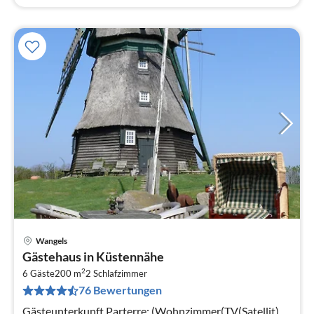
Wangels
Pre
Gästehaus in Küstennähe
ab
2
1
6 Gäste
200 m
2
Schlafzimmer
76 Bewertungen
pr
Na
Gästeunterkunft Parterre: (Wohnzimmer(TV(Satellit),