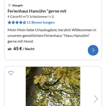
Wangels
Pre
Ferienhaus Hansühn "gerne mit
ab
2
6
4 Gäste
90 m
2
Schlafzimmer (+1)
11 Bewertungen
pr
Na
Moin Moin liebe Urlaubsgäste, herzlich Willkommen in
unserem gemütlichem Ferienhaus "Haus Hansühn"
gerne mit Hund.
65
€
ab
/ Nacht