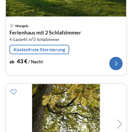
Pre
Wangels
ab
Ferienhaus mit 2 Schlafzimmer
4
2
4 Gäste
45 m
2
Schlafzimmer
pr
Na
Kostenfreie Stornierung
43
€
ab
/ Nacht