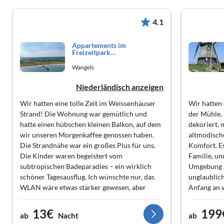
4.1
Appartements im
Freizeitpark
Weissenhäuser...
Wangels
Niederländisch anzeigen
Wir hatten eine tolle Zeit im Weissenhäuser
Wir hatten 
Strand! Die Wohnung war gemütlich und
der Mühle. 
hatte einen hübschen kleinen Balkon, auf dem
dekoriert, 
wir unseren Morgenkaffee genossen haben.
altmodisc
Die Strandnähe war ein großes Plus für uns.
Komfort. E
Die Kinder waren begeistert vom
Familie, und
subtropischen Badeparadies – ein wirklich
Umgebung z
schöner Tagesausflug. Ich wünschte nur, das
unglaublich
WLAN wäre etwas stärker gewesen, aber
Anfang an w
insgesamt war es super. Die Reise hat sich auf
jeden Fall gelohnt, besonders wenn man
13€
199
ab
Nacht
ab
Wassersport mag oder einfach nur am Meer