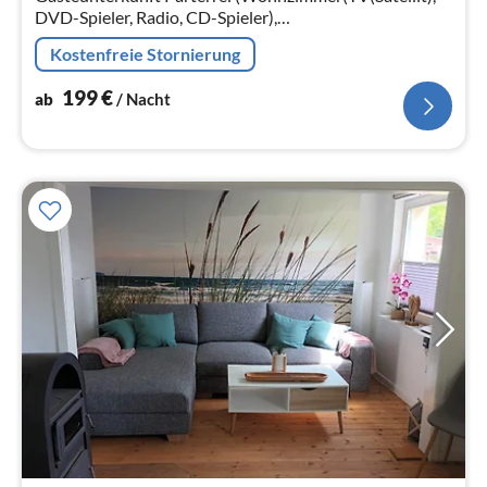
DVD-Spieler, Radio, CD-Spieler),
Aufenthaltsraum(Esstisch), Küche(Spülmaschine),
Kostenfreie Stornierung
Schlafzimmer(Doppelbett king size, Kinderbett)
199
€
ab
/ Nacht