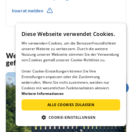
0049(0) 407119285
Inserat melden
0049(0) 15119141322
Diese Webseite verwendet Cookies.
Wir verwenden Cookies, um die Benutzerfreundlichkeit
unserer Website zu verbessern. Durch die weitere
Weitere Unterkünfte, die Ihnen auch
Nutzung unserer Webseite stimmen Sie der Verwendung
von Cookies gemäß unserer Cookie-Richtlinie zu.
gefallen könnten
Unter Cookie-Einstellungen können Sie Ihre
Einstellungen anpassen oder die Zustimmung
widerrufen. Wenn Sie nicht zustimmen, werden nur
Cookies mit wesentlichen Funktionalitäten aktiviert.
Weitere Informationen
ALLE COOKIES ZULASSEN
COOKIE-EINSTELLUNGEN