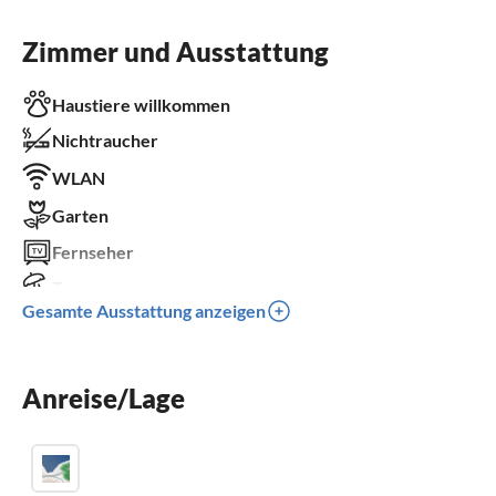
Zimmer und Ausstattung
Haustiere willkommen
Nichtraucher
WLAN
Garten
Fernseher
Terrasse
Gesamte Ausstattung anzeigen
Spülmaschine
Waschmaschine
Anreise/Lage
Kamin