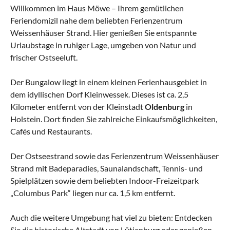
Willkommen im Haus Möwe – Ihrem gemütlichen
Feriendomizil nahe dem beliebten Ferienzentrum
Weissenhäuser Strand. Hier genießen Sie entspannte
Urlaubstage in ruhiger Lage, umgeben von Natur und
frischer Ostseeluft.
Der Bungalow liegt in einem kleinen Ferienhausgebiet in
dem idyllischen Dorf Kleinwessek. Dieses ist ca. 2,5
Kilometer entfernt von der Kleinstadt
Oldenburg
in
Holstein. Dort finden Sie zahlreiche Einkaufsmöglichkeiten,
Cafés und Restaurants.
Der Ostseestrand sowie das Ferienzentrum Weissenhäuser
Strand mit Badeparadies, Saunalandschaft, Tennis- und
Spielplätzen sowie dem beliebten Indoor-Freizeitpark
„Columbus Park“ liegen nur ca. 1,5 km entfernt.
Auch die weitere Umgebung hat viel zu bieten: Entdecken
Sie die historische Altstadt von Lütjenburg oder genießen