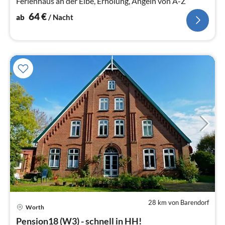
Ferienhaus an der Elbe, Erholung, Angeln von A-Z
64
€
ab
/ Nacht
28 km von Barendorf
Worth
Pre
Pension18 (W3) - schnell in HH!
ab