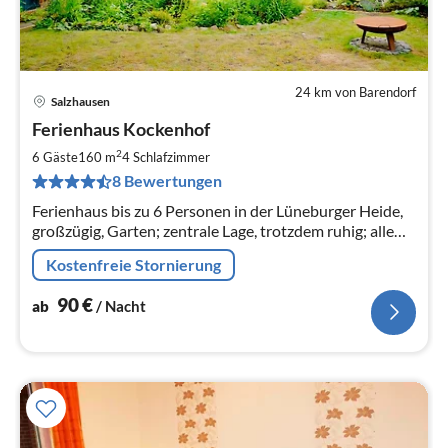
24 km von Barendorf
Salzhausen
Pre
Ferienhaus Kockenhof
ab
9
2
6 Gäste
160 m
4
Schlafzimmer
pr
8 Bewertungen
Na
Ferienhaus bis zu 6 Personen in der Lüneburger Heide,
großzügig, Garten; zentrale Lage, trotzdem ruhig; alle
Einkaufsmöglichkeiten vor Ort, idealer Ausgangspunkt
Kostenfreie Stornierung
für Unternehmungen
90
€
ab
/ Nacht