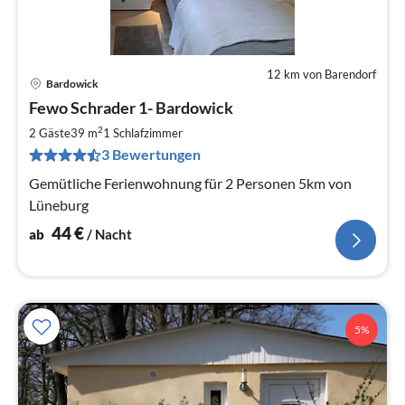
12 km von Barendorf
Bardowick
Pre
Fewo Schrader 1- Bardowick
ab
4
2
2 Gäste
39 m
1
Schlafzimmer
pr
3 Bewertungen
Na
Gemütliche Ferienwohnung für 2 Personen 5km von
Lüneburg
44
€
ab
/ Nacht
5%