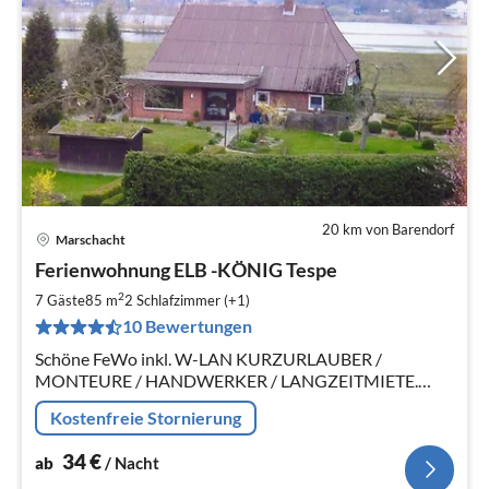
20 km von Barendorf
Marschacht
Pre
Ferienwohnung ELB -KÖNIG Tespe
ab
3
2
7 Gäste
85 m
2
Schlafzimmer (+1)
pr
10 Bewertungen
Na
Schöne FeWo inkl. W-LAN KURZURLAUBER /
MONTEURE / HANDWERKER / LANGZEITMIETE.
Direkt an der Elbe, südl. von Hamburg in Tespe
Kostenfreie Stornierung
Lüneburg liegt dicht bei. Ideal für Wochenendurlaub
34
€
ab
/ Nacht