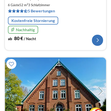
8
2
6 Gäste
52 m
3
Schlafzimmer
pr
5 Bewertungen
Na
Kostenfreie Stornierung
Nachhaltig
80
€
ab
/ Nacht