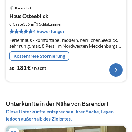
Barendorf
Pre
Haus Osteeblick
ab
1
2
8 Gäste
135 m
3
Schlafzimmer
pr
4 Bewertungen
Na
Ferienhaus - komfortabel, modern, herrlicher Seeblick,
sehr ruhig, max. 8 Pers. Im Nordwesten Mecklenburgs
an der Lübecker Bucht liegt dieses komfortabel
Kostenfreie Stornierung
ausgestattete Ferienhaus.
181
€
ab
/ Nacht
Unterkünfte in der Nähe von Barendorf
Diese Unterkünfte entsprechen Ihrer Suche, liegen
jedoch außerhalb des Zielortes.