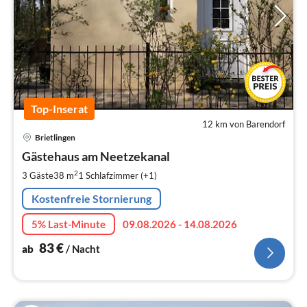
Top-Inserat
12 km von Barendorf
Pre
Brietlingen
ab
8
Gästehaus am Neetzekanal
pr
2
3 Gäste
38 m
1
Schlafzimmer (+1)
Na
Kostenfreie Stornierung
5% Last-Minute
09.08.2026 - 14.08.2026
83
€
ab
/ Nacht