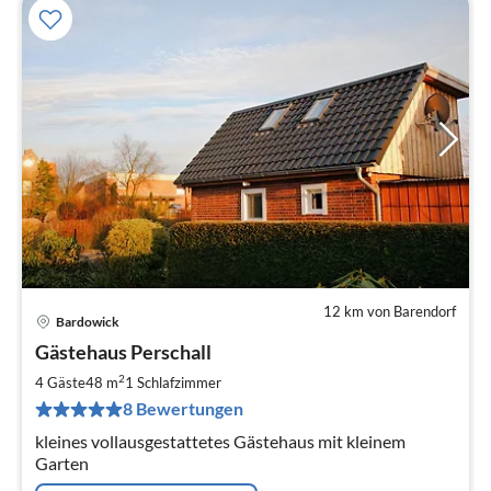
12 km von Barendorf
Bardowick
Pre
Gästehaus Perschall
ab
5
2
4 Gäste
48 m
1
Schlafzimmer
pr
8 Bewertungen
Na
kleines vollausgestattetes Gästehaus mit kleinem
Garten