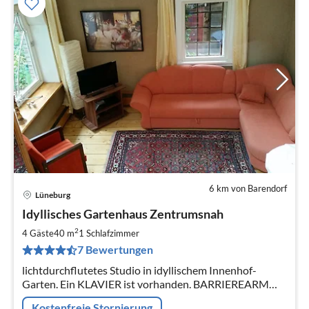
6 km von Barendorf
Lüneburg
Pre
Idyllisches Gartenhaus Zentrumsnah
ab
7
2
4 Gäste
40 m
1
Schlafzimmer
pr
7 Bewertungen
Na
lichtdurchflutetes Studio in idyllischem Innenhof-
Garten. Ein KLAVIER ist vorhanden. BARRIEREARM
und ALLERGIKERFREUNDLICH: Sprechen Sie uns vor
Kostenfreie Stornierung