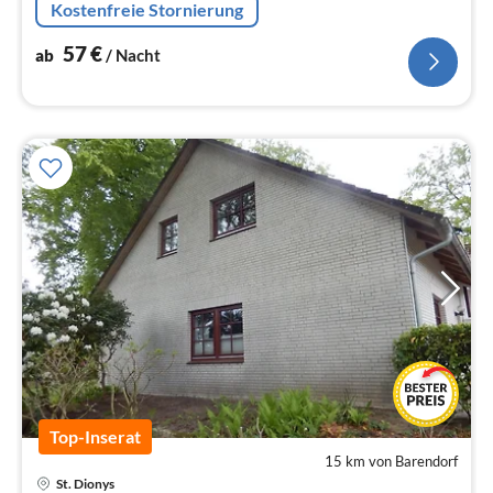
Kostenfreie Stornierung
57
€
ab
/ Nacht
Top-Inserat
15 km von Barendorf
Pre
St. Dionys
ab