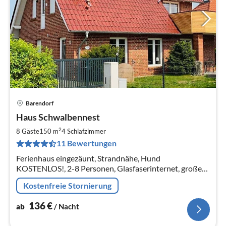
Barendorf
Pre
Haus Schwalbennest
ab
1
2
8 Gäste
150 m
4
Schlafzimmer
pr
11 Bewertungen
Na
Ferienhaus eingezäunt, Strandnähe, Hund
KOSTENLOS!, 2-8 Personen, Glasfaserinternet, großer
Garten, überdachter Freisitz, Terrasse, Dachloggia mit
Kostenfreie Stornierung
Ostseeblick
136
€
ab
/ Nacht