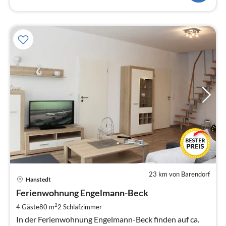
23 km von Barendorf
Pre
Hanstedt
ab
7
Ferienwohnung Engelmann-Beck
pr
2
4 Gäste
80 m
2
Schlafzimmer
Na
In der Ferienwohnung Engelmann-Beck finden auf ca.