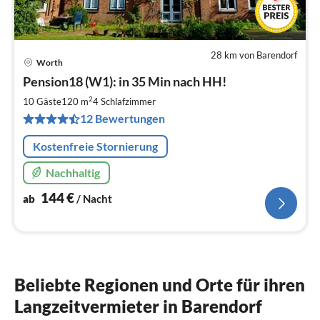
28 km von Barendorf
Worth
Pre
Pension18 (W1): in 35 Min nach HH!
ab
1
2
10 Gäste
120 m
4
Schlafzimmer
pr
12 Bewertungen
Na
Kostenfreie Stornierung
Nachhaltig
144
€
ab
/ Nacht
Beliebte Regionen und Orte für ihren
Langzeitvermieter in Barendorf