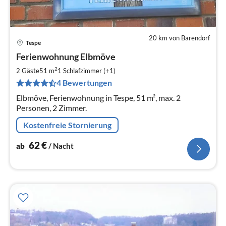
20 km von Barendorf
Tespe
Pre
Ferienwohnung Elbmöve
ab
6
2
2 Gäste
51 m
1
Schlafzimmer (+1)
pr
4 Bewertungen
Na
Elbmöve, Ferienwohnung in Tespe, 51 m², max. 2
Personen, 2 Zimmer.
Kostenfreie Stornierung
62
€
ab
/ Nacht