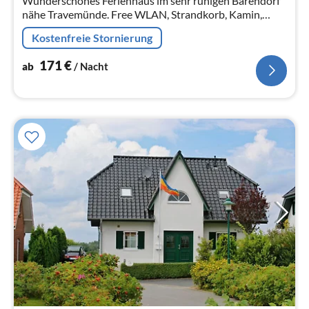
Wunderschönes Ferienhaus im sehr ruhigen Barendorf
nähe Travemünde. Free WLAN, Strandkorb, Kamin,
Fahrradschuppen, Carport, großer eingezäunter Garten,
Kostenfreie Stornierung
Hunde sind willkommen.
171
€
ab
/ Nacht