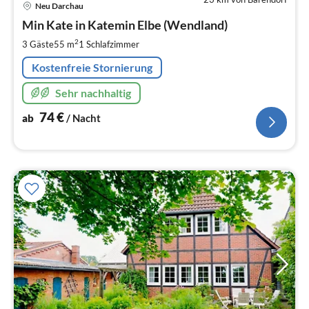
Pre
Neu Darchau
ab
7
Min Kate in Katemin Elbe (Wendland)
pr
2
3 Gäste
55 m
1
Schlafzimmer
Na
Kostenfreie Stornierung
Sehr nachhaltig
74
€
ab
/ Nacht