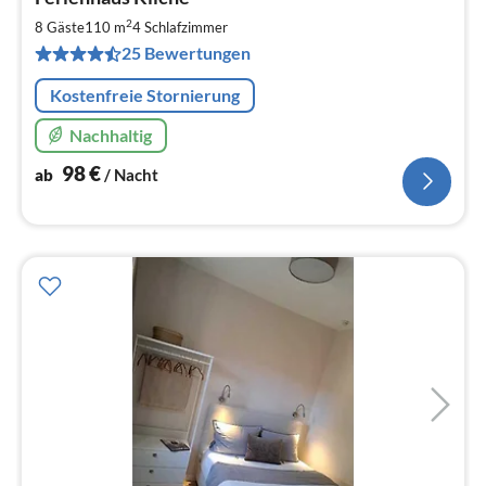
ab
9
2
8 Gäste
110 m
4
Schlafzimmer
pr
25 Bewertungen
Na
Kostenfreie Stornierung
Nachhaltig
98
€
ab
/ Nacht