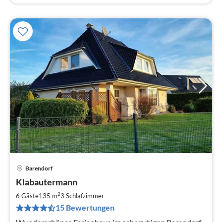
Barendorf
Pre
Klabautermann
ab
1
2
6 Gäste
135 m
3
Schlafzimmer
pr
15 Bewertungen
Na