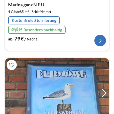
7
Marina ganz N E U
pr
2
4 Gäste
85 m
1
Schlafzimmer
Na
Kostenfreie Stornierung
Besonders nachhaltig
79
€
ab
/ Nacht