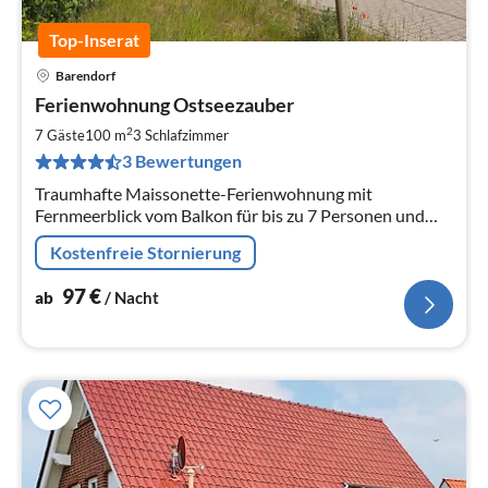
Top-Inserat
Barendorf
Pre
Ferienwohnung Ostseezauber
ab
9
2
7 Gäste
100 m
3
Schlafzimmer
pr
3 Bewertungen
Na
Traumhafte Maissonette-Ferienwohnung mit
Fernmeerblick vom Balkon für bis zu 7 Personen und
zwei Bädern - 800 Meter vom Naturstrand entfernt
Kostenfreie Stornierung
97
€
ab
/ Nacht