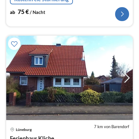
einer Buchung an.
75
€
ab
/ Nacht
7 km von Barendorf
Lüneburg
Pre
Ferienhaus Kliche