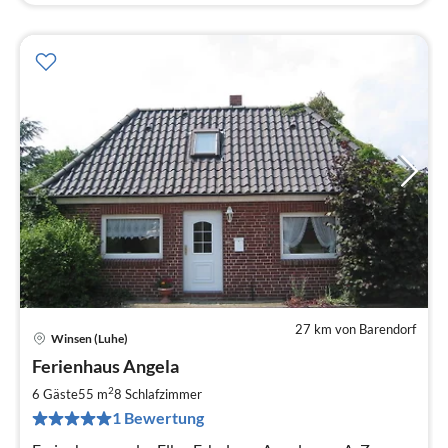
27 km von Barendorf
Winsen (Luhe)
Pre
Ferienhaus Angela
ab
6
2
6 Gäste
55 m
8
Schlafzimmer
pr
1 Bewertung
Na