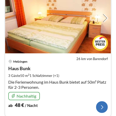
26 km von Barendorf
Pre
Melzingen
ab
4
Haus Bunk
pr
2
3 Gäste
50 m
1
Schlafzimmer (+1)
Na
Die Ferienwohnung im Haus Bunk bietet auf 50m² Platz
für 2-3 Personen.
Nachhaltig
48
€
ab
/ Nacht