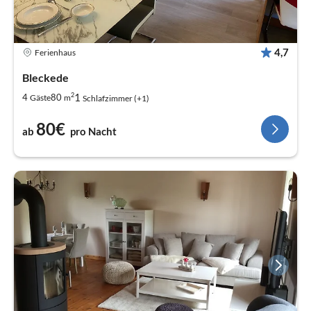
4,7
Ferienhaus
Bleckede
2
1
4
80
Gäste
m
Schlafzimmer (+1)
80€
ab
pro Nacht