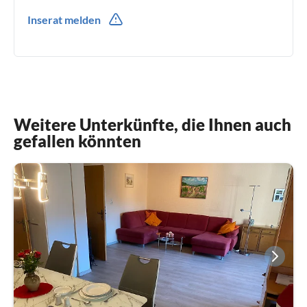
0049(0) 058539802000
Inserat melden
0049(0) 015253256804
Weitere Unterkünfte, die Ihnen auch
gefallen könnten