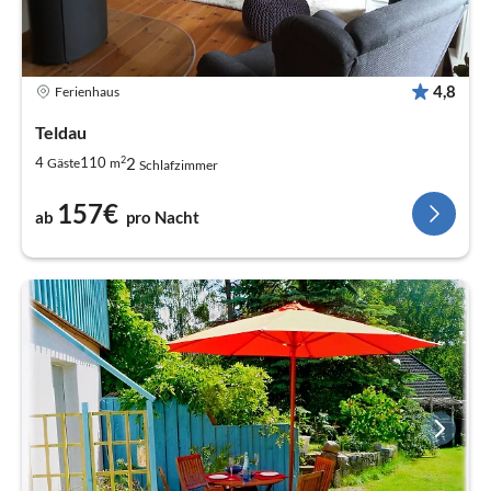
4,8
Ferienhaus
Teldau
2
2
4
110
Gäste
m
Schlafzimmer
157€
ab
pro Nacht