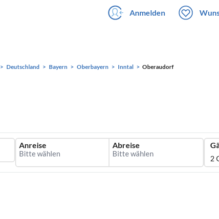
Anmelden
Wuns
Deutschland
Bayern
Oberbayern
Inntal
Oberaudorf
Anreise
Abreise
Gä
2 