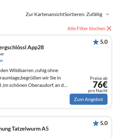
Zur Kartenansicht
Sortieren: Zufällig
Alle Filter löschen
5.0
ergschlössl App28
er
en
f den Wildbarren ,ruhig ohne
raumlage,begrüßen wir Sie in
Preise ab
76€
,im schönen Oberaudorf, an der
pro Nacht
Zum Angebot
5.0
nung Tatzelwurm A5