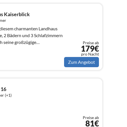
s Kaiserblick
mmer
 diesem charmanten Landhaus
, 2 Bädern und 3 Schlafzimmern
ch seine großzügige
Preise ab
179€
igkeit.
pro Nacht
Zum Angebot
 16
er (+1)
Preise ab
81€