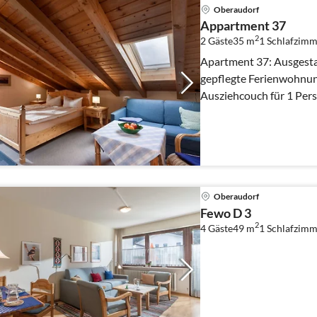
Oberaudorf
Appartment 37
2
2 Gäste
35 m
1
Schlafzimm
Apartment 37: Ausgestat
gepflegte Ferienwohnung mit: - Schl
Ausziehcouch für 1 Pers
neurenoviertem Bad - Ba
Oberaudorf
Fewo D 3
2
4 Gäste
49 m
1
Schlafzimm