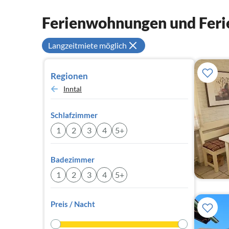
Ferienwohnungen und Feri
Langzeitmiete möglich
Regionen
Inntal
Schlafzimmer
1
2
3
4
5+
Badezimmer
1
2
3
4
5+
Preis / Nacht