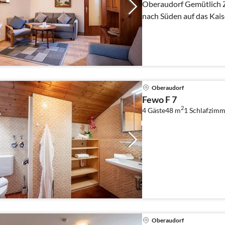
Oberaudorf Gemütlich Zweizimmerwohnung mit Blick
nach Süden auf das Kaise
Personen)
Oberaudorf
Fewo F 7
2
4 Gäste
48 m
1
Schlafzimm
Oberaudorf