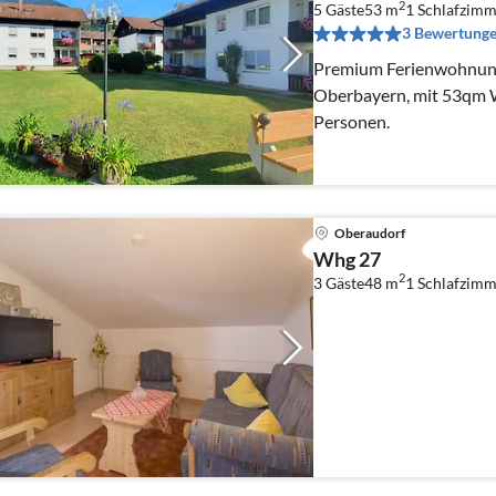
2
5 Gäste
53 m
1
Schlafzimm
3 Bewertung
Premium Ferienwohnung
Oberbayern, mit 53qm W
Personen.
Oberaudorf
Whg 27
2
3 Gäste
48 m
1
Schlafzimm