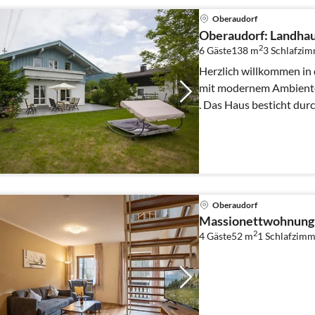
Oberaudorf
Oberaudorf: Landhau
2
6 Gäste
138 m
3
Schlafzi
Herzlich willkommen in
mit modernem Ambiente
. Das Haus besticht dur
Raumaufteilung und Hell
Oberaudorf
Massionettwohnung
2
4 Gäste
52 m
1
Schlafzimm