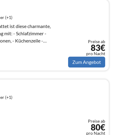
er (+1)
tet ist diese charmante,
afzimmer -
onen, - Küchenzeile -
Preise ab
83€
lkon - Bettwäsch...
pro Nacht
Zum Angebot
er (+1)
Preise ab
80€
pro Nacht