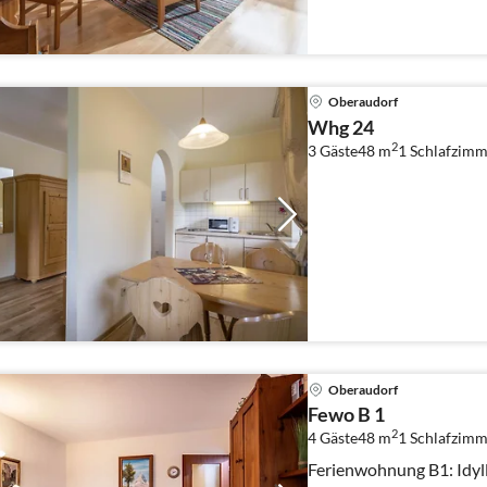
Oberaudorf
Whg 24
2
3 Gäste
48 m
1
Schlafzimm
Oberaudorf
Fewo B 1
2
4 Gäste
48 m
1
Schlafzimm
Ferienwohnung B1: Idyl