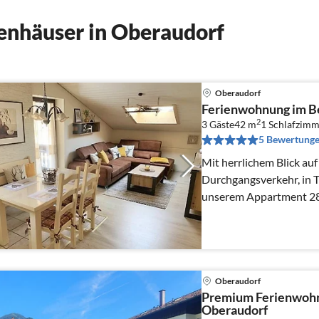
enhäuser in Oberaudorf
Oberaudorf
Ferienwohnung im B
2
3 Gäste
42 m
1
Schlafzimm
5 Bewertung
Mit herrlichem Blick au
Durchgangsverkehr, in T
unserem Appartment 28 
Grenze zu Tirol.
Oberaudorf
Premium Ferienwoh
Oberaudorf