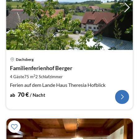
Pre
Dachsberg
ab
7
Familienferienhof Berger
pr
2
4 Gäste
75 m
2
Schlafzimmer
Na
Ferien auf dem Lande Haus Theresia Hofblick
70
€
ab
/ Nacht