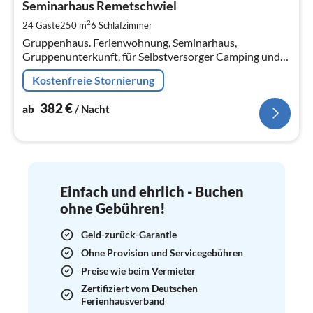
3
Seminarhaus Remetschwiel
pr
2
24 Gäste
250 m
6
Schlafzimmer
Na
Gruppenhaus. Ferienwohnung, Seminarhaus,
Gruppenunterkunft, für Selbstversorger Camping und
Yurte im Sommer biologische Landwirtschaft mit
Kostenfreie Stornierung
Saisonangeboten
382
€
ab
/ Nacht
Einfach und ehrlich - Buchen
ohne Gebühren!
Geld-zurück-Garantie
Ohne Provision und Servicegebühren
Preise wie beim Vermieter
Zertifiziert vom Deutschen
Ferienhausverband