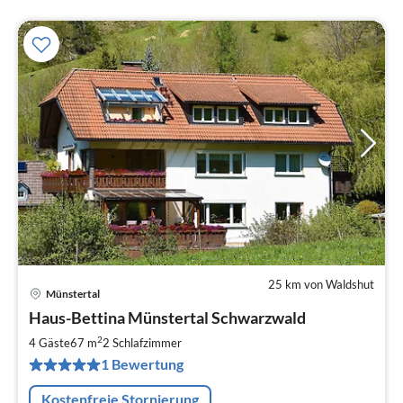
25 km von Waldshut
Münstertal
Pre
Haus-Bettina Münstertal Schwarzwald
ab
6
2
4 Gäste
67 m
2
Schlafzimmer
pr
1 Bewertung
Na
Kostenfreie Stornierung