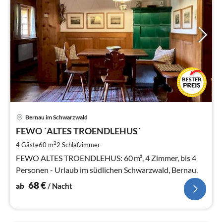
Pre
Bernau im Schwarzwald
ab
6
FEWO ´ALTES TROENDLEHUS´
pr
2
4 Gäste
60 m
2
Schlafzimmer
Na
FEWO ALTES TROENDLEHUS: 60 m², 4 Zimmer, bis 4
Personen - Urlaub im südlichen Schwarzwald, Bernau.
68
€
ab
/ Nacht