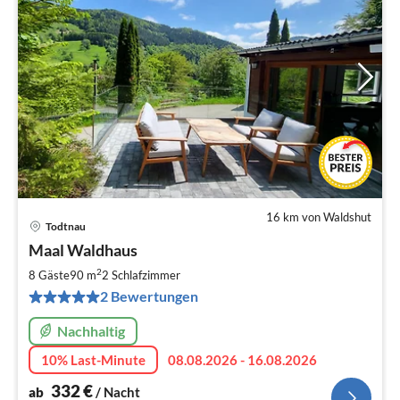
16 km von Waldshut
Todtnau
Pre
Maal Waldhaus
ab
3
2
8 Gäste
90 m
2
Schlafzimmer
pr
2 Bewertungen
Na
Nachhaltig
10% Last-Minute
08.08.2026 - 16.08.2026
332
€
ab
/ Nacht