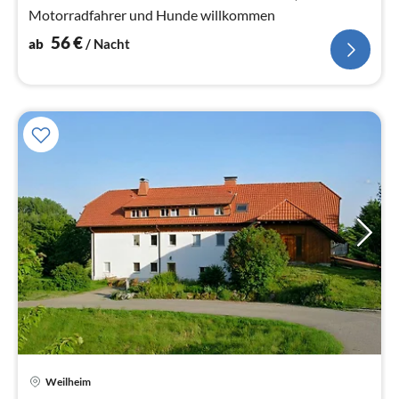
Motorradfahrer und Hunde willkommen
56
€
ab
/ Nacht
Pre
Weilheim
ab