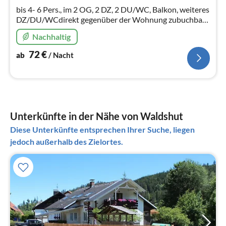
Na
bis 4- 6 Pers., im 2 OG, 2 DZ, 2 DU/WC, Balkon, weiteres
DZ/DU/WCdirekt gegenüber der Wohnung zubuchbar
Kinder und Hunde willkommen Bikerunterkunft
Nachhaltig
72
€
ab
/ Nacht
Unterkünfte in der Nähe von Waldshut
Diese Unterkünfte entsprechen Ihrer Suche, liegen
jedoch außerhalb des Zielortes.