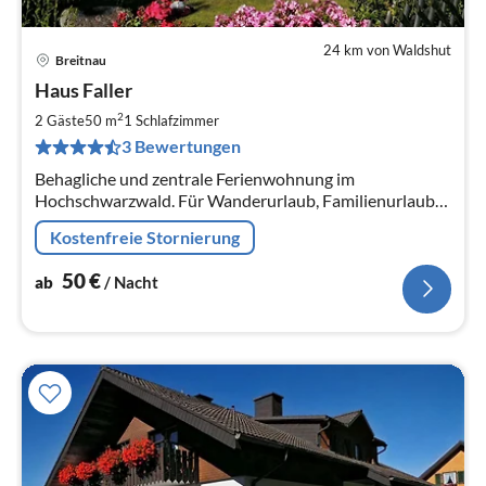
24 km von Waldshut
Breitnau
Pre
Haus Faller
ab
5
2
2 Gäste
50 m
1
Schlafzimmer
pr
3 Bewertungen
Na
Behagliche und zentrale Ferienwohnung im
Hochschwarzwald. Für Wanderurlaub, Familienurlaub
oder Skiurlaub im Herzen des Schwarzwaldes. W-LAN
Kostenfreie Stornierung
kostenlos.
50
€
ab
/ Nacht