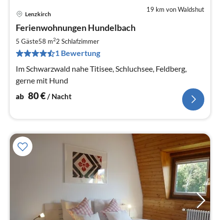
19 km von Waldshut
Lenzkirch
Pre
Ferienwohnungen Hundelbach
ab
8
2
5 Gäste
58 m
2
Schlafzimmer
pr
1 Bewertung
Na
Im Schwarzwald nahe Titisee, Schluchsee, Feldberg,
gerne mit Hund
80
€
ab
/ Nacht