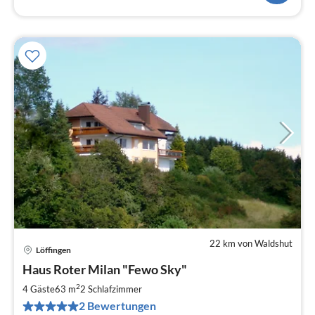
22 km von Waldshut
Löffingen
Pre
Haus Roter Milan "Fewo Sky"
ab
1
2
4 Gäste
63 m
2
Schlafzimmer
pr
2 Bewertungen