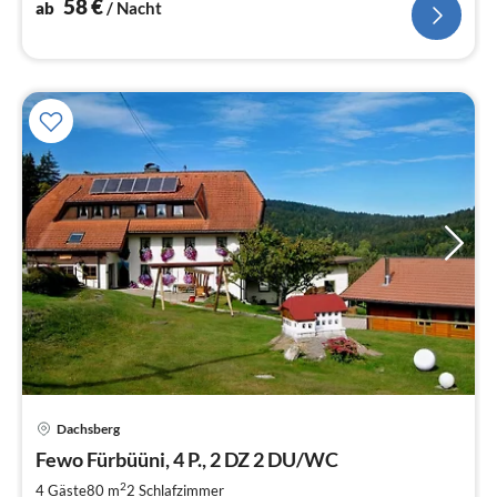
58
€
ab
/ Nacht
Pre
Dachsberg
ab
7
Fewo Fürbüüni, 4 P., 2 DZ 2 DU/WC
pr
2
4 Gäste
80 m
2
Schlafzimmer