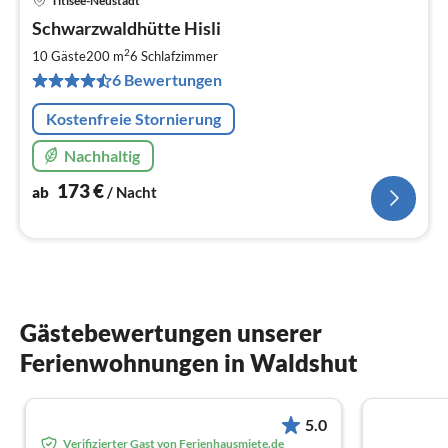
Titisee-Neustadt
Pre
Schwarzwaldhütte Hisli
ab
1
2
10 Gäste
200 m
6
Schlafzimmer
pr
6 Bewertungen
Na
Kostenfreie Stornierung
Nachhaltig
173
€
ab
/ Nacht
Gästebewertungen unserer
Ferienwohnungen in Waldshut
5.0
Verifizierter Gast von Ferienhausmiete.de