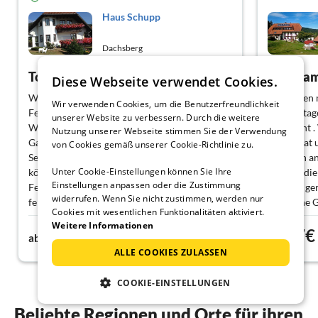
Haus Schupp
Dachsberg
Tolle Ferienwohnung
Erholsa
Diese Webseite verwendet Cookies.
Wir waren mit 3 Erwachsenen in der
Wir haben 
Wir verwenden Cookies, um die Benutzerfreundlichkeit
Ferienwohnung der Fam. Schupp in
13 tolle ta
unserer Website zu verbessern. Durch die weitere
Wittenschwand. Frau und Herr Schupp waren
verbracht .
Nutzung unserer Webseite stimmen Sie der Verwendung
Gastgeber die man sich nur wünschen kann.
und es hat 
von Cookies gemäß unserer Cookie-Richtlinie zu.
Sehr freundlich, sehr zuvorkommend . Besser
wir noch an
Unter Cookie-Einstellungen können Sie Ihre
können Gäste nicht betreut werden. Die
würden die
Einstellungen anpassen oder die Zustimmung
Ferienwohnung war komplett eingerichtet. Es
sie auch ge
widerrufen. Wenn Sie nicht zustimmen, werden nur
fehlte nichts, was man in einem normalen
Herzliche 
Cookies mit wesentlichen Funktionalitäten aktiviert.
Haushalt auch zu Hause auch hat. Einfach
Houriez
Weitere Informationen
50€
57€
große Klasse. Die Sauberkeit war auf höchster
ab
Nacht
ab
Stufe angesiedelt.
ALLE COOKIES ZULASSEN
Wir können diese Ferienwohnung in allen
Belangen wärmstens empfehlen.
COOKIE-EINSTELLUNGEN
Beliebte Regionen und Orte für ihren