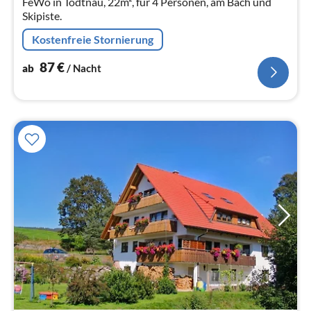
FeWo in Todtnau, 22m², für 4 Personen, am Bach und
Skipiste.
Kostenfreie Stornierung
87
€
ab
/ Nacht