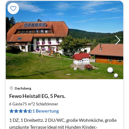
Dachsberg
Pre
Fewo Heistall EG, 5 Pers.
ab
5
2
6 Gäste
75 m
2
Schlafzimmer
pr
1 Bewertung
Na
1 DZ, 1 Dreibettz. 2 DU/WC, große Wohnküche, große
umzäunte Terrasse ideal mit Hunden Kinder,-