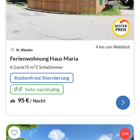
4 km von Waldshut
Pre
St. Blasien
ab
9
Ferienwohnung Haus Maria
pr
2
6 Gäste
70 m
2
Schlafzimmer
Na
Kostenfreie Stornierung
Sehr nachhaltig
95
€
ab
/ Nacht
10%