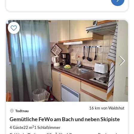
16 km von Waldshut
Pre
Todtnau
ab
8
Gemütliche FeWo am Bach und neben Skipiste
pr
2
4 Gäste
22 m
1
Schlafzimmer
Na