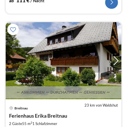
111
€
ab
/ Nacht
23 km von Waldshut
Breitnau
Pre
Ferienhaus Erika Breitnau
ab
5
2
2 Gäste
55 m
1
Schlafzimmer