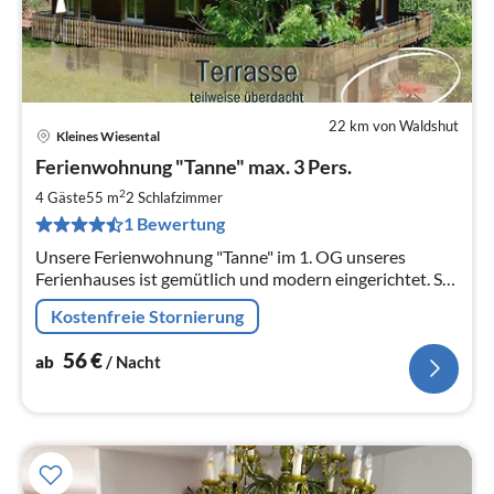
22 km von Waldshut
Kleines Wiesental
Pre
Ferienwohnung "Tanne" max. 3 Pers.
ab
5
2
4 Gäste
55 m
2
Schlafzimmer
pr
1 Bewertung
Na
Unsere Ferienwohnung "Tanne" im 1. OG unseres
Ferienhauses ist gemütlich und modern eingerichtet. Sie
ist ideal für 2 (bis max. 3) Personen.
Kostenfreie Stornierung
56
€
ab
/ Nacht