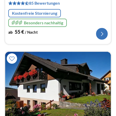
pr
85 Bewertungen
Na
Kostenfreie Stornierung
Besonders nachhaltig
55
€
ab
/ Nacht