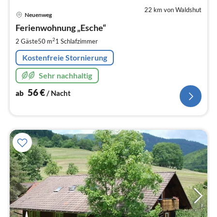
22 km von Waldshut
Pre
Neuenweg
ab
5
Ferienwohnung „Esche“
pr
2
2 Gäste
50 m
1
Schlafzimmer
Na
Kostenfreie Stornierung
Sehr nachhaltig
56
€
ab
/ Nacht