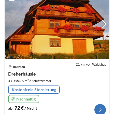
21 km von Waldshut
Pre
Breitnau
ab
7
Dreherhäusle
pr
2
4 Gäste
75 m
2
Schlafzimmer
Na
Kostenfreie Stornierung
Nachhaltig
72
€
ab
/ Nacht