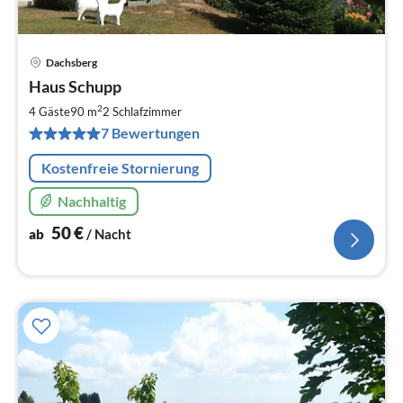
Dachsberg
Pre
Haus Schupp
ab
5
2
4 Gäste
90 m
2
Schlafzimmer
pr
7 Bewertungen
Na
Kostenfreie Stornierung
Nachhaltig
50
€
ab
/ Nacht