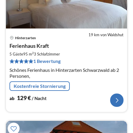
19 km von Waldshut
Hinterzarten
Pre
Ferienhaus Kraft
ab
1
2
5 Gäste
95 m
3
Schlafzimmer
pr
1 Bewertung
Na
Schönes Ferienhaus in Hinterzarten Schwarzwald ab 2
Personen,
Kostenfreie Stornierung
129
€
ab
/ Nacht