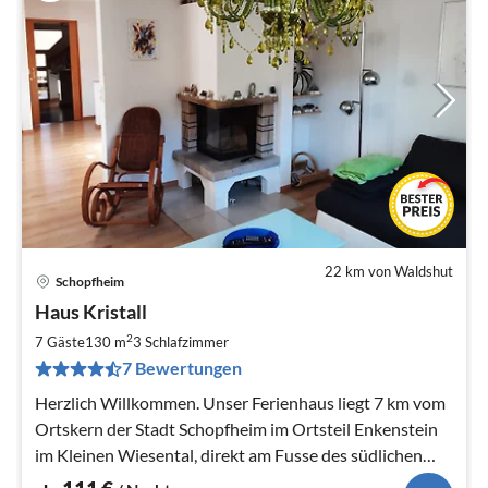
22 km von Waldshut
Schopfheim
Pre
Haus Kristall
ab
1
2
7 Gäste
130 m
3
Schlafzimmer
pr
7 Bewertungen
Na
Herzlich Willkommen. Unser Ferienhaus liegt 7 km vom
Ortskern der Stadt Schopfheim im Ortsteil Enkenstein
im Kleinen Wiesental, direkt am Fusse des südlichen
Schwarzwalds.