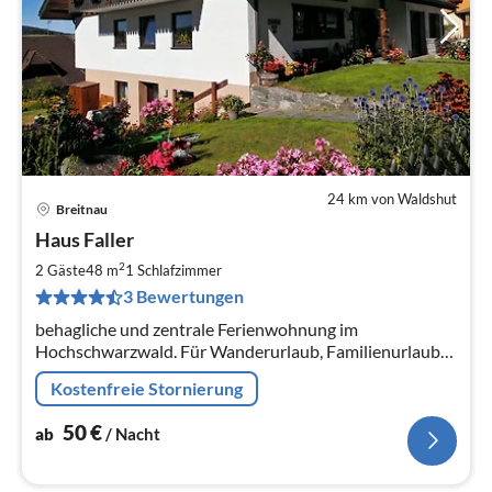
24 km von Waldshut
Breitnau
Pre
Haus Faller
ab
5
2
2 Gäste
48 m
1
Schlafzimmer
pr
3 Bewertungen
Na
behagliche und zentrale Ferienwohnung im
Hochschwarzwald. Für Wanderurlaub, Familienurlaub
oder Skiurlaub im Herzen des Schwarzwaldes. W-LAN
Kostenfreie Stornierung
kostenlos.
50
€
ab
/ Nacht