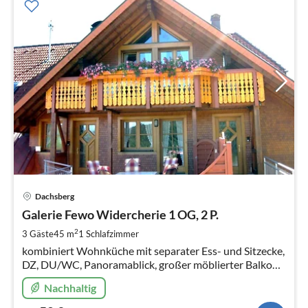
Pre
Dachsberg
ab
5
Galerie Fewo Widercherie 1 OG, 2 P.
pr
2
3 Gäste
45 m
1
Schlafzimmer
Na
kombiniert Wohnküche mit separater Ess- und Sitzecke,
DZ, DU/WC, Panoramablick, großer möblierter Balkon
KInder, Motorradfahrer und Hunde willkommen
Nachhaltig