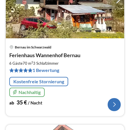
Bernau im Schwarzwald
Pre
Ferienhaus Wannenhof Bernau
ab
3
2
6 Gäste
70 m
3
Schlafzimmer
pr
1 Bewertung
Na
Kostenfreie Stornierung
Nachhaltig
35
€
ab
/ Nacht