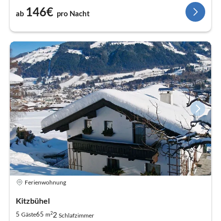
146€
ab
pro Nacht
Ferienwohnung
Kitzbühel
2
2
5
65
Gäste
m
Schlafzimmer