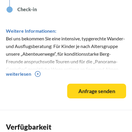
Check-in
Weitere Informationen:
Bei uns bekommen Sie eine intensive, typgerechte Wander-
und Ausflugsberatung: Für Kinder je nach Altersgruppe
unsere „Abenteuerwege“, für konditionsstarke Berg-
Freunde anspruchsvolle Touren und für die „Panorama-
Genießer“ gemütliche Wege entlang an Seen und Almen.
weiterlesen
Für Kulturfreunde empfehlen wir unsere Landeshauptstadt
Innsbruck oder die Mozartstadt Salzburg mit den
Anfrage senden
schönsten Altstädten und Museen!
Und im Winter helfen wir Ihnen selbstverständlich bei:
Skiverleih, Ski-Schule, Nightlife, Ausflüge, Skitickets,
Winter-Wanderungen!
Verfügbarkeit