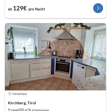
129€
ab
pro Nacht
Ferienhaus
Kirchberg, Tirol
2
4
9
200
Gäste
m
Schlafzimmer