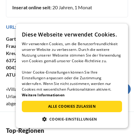
Inserat online seit:
20 Jahren, 1 Monat
URL:
https://www.ferienhausmiete.de/10905.htm
Diese Webseite verwendet Cookies.
Gartenhotel Rosenhof bei Kitzbühel
Wir verwenden Cookies, um die Benutzerfreundlichkeit
Frau Alexa Voggenreiter
unserer Website zu verbessern. Durch die weitere
Kreuzgasse 23
Nutzung unserer Webseite stimmen Sie der Verwendung
6372 Oberndorf in Tirol
von Cookies gemäß unserer Cookie-Richtlinie zu.
0043(0) 535262928
Unter Cookie-Einstellungen können Sie Ihre
ATU44448200
Einstellungen anpassen oder die Zustimmung
widerrufen. Wenn Sie nicht zustimmen, werden nur
«
Villa Rosa: Pool & Sauna Kitzbühel
» erreicht eine
Cookies mit wesentlichen Funktionalitäten aktiviert.
Weitere Informationen
Urlauberbewertung von
5
(Bewertungsskala:
1
bis
5
) bei
1
abgegebenen Bewertung.
ALLE COOKIES ZULASSEN
COOKIE-EINSTELLUNGEN
Top-Regionen