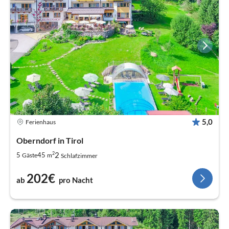
5,0
Ferienhaus
Oberndorf in Tirol
2
2
5
45
Gäste
m
Schlafzimmer
202€
ab
pro Nacht