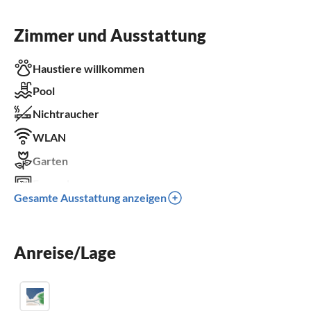
Zimmer und Ausstattung
Haustiere willkommen
Pool
Nichtraucher
WLAN
Garten
Fernseher
Gesamte Ausstattung anzeigen
Terrasse
Spülmaschine
Anreise/Lage
Waschmaschine