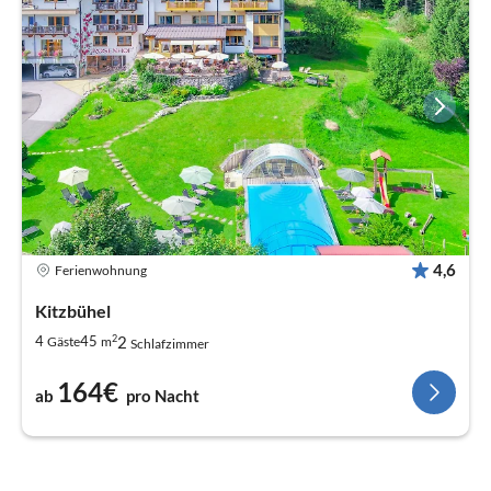
4,6
Ferienwohnung
Kitzbühel
2
2
4
45
Gäste
m
Schlafzimmer
164€
ab
pro Nacht