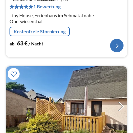
pr
1 Bewertung
Na
Tiny House, Ferienhaus im Sehmatal nahe
Oberwiesenthal
Kostenfreie Stornierung
63
€
ab
/ Nacht