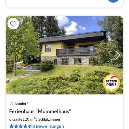
Neudorf
Pre
Ferienhaus "Mummelhaus"
ab
1
2
6 Gäste
120 m
3
Schlafzimmer
pr
3 Bewertungen