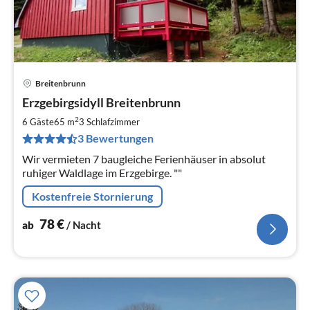
Breitenbrunn
Pre
Erzgebirgsidyll Breitenbrunn
ab
7
2
6 Gäste
65 m
3
Schlafzimmer
pr
3 Bewertungen
Na
Wir vermieten 7 baugleiche Ferienhäuser in absolut
ruhiger Waldlage im Erzgebirge. ""
Kostenfreie Stornierung
78
€
ab
/ Nacht