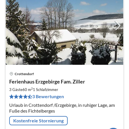
Crottendorf
Pre
Ferienhaus Erzgebirge Fam. Ziller
ab
4
2
3 Gäste
60 m
1
Schlafzimmer
pr
3 Bewertungen
Na
Urlaub in Crottendorf /Erzgebirge, in ruhiger Lage, am
Fuße des Fichtelberges
Kostenfreie Stornierung