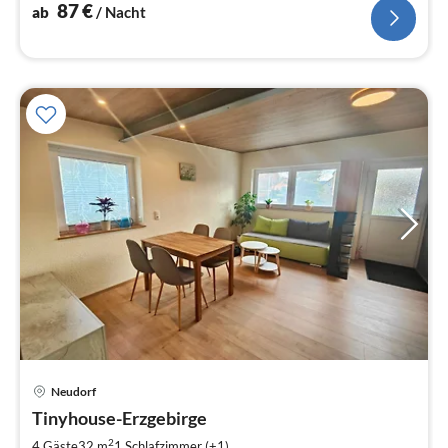
Menschen geeignet.
87
€
ab
/ Nacht
Neudorf
Pre
Tinyhouse-Erzgebirge
ab
6
2
4 Gäste
32 m
1
Schlafzimmer (+1)