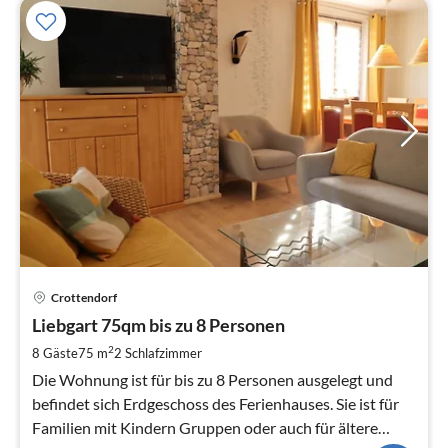
Pre
Crottendorf
ab
8
Liebgart 75qm bis zu 8 Personen
pr
2
8 Gäste
75 m
2
Schlafzimmer
Na
Die Wohnung ist für bis zu 8 Personen ausgelegt und
befindet sich Erdgeschoss des Ferienhauses. Sie ist für
Familien mit Kindern Gruppen oder auch für ältere