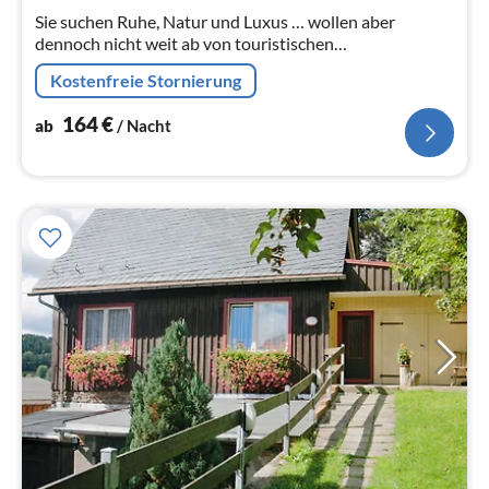
Na
Sie suchen Ruhe, Natur und Luxus … wollen aber
dennoch nicht weit ab von touristischen
Annehmlichkeiten sein? Dann sind sie hier genau richtig.
Kostenfreie Stornierung
164
€
ab
/ Nacht