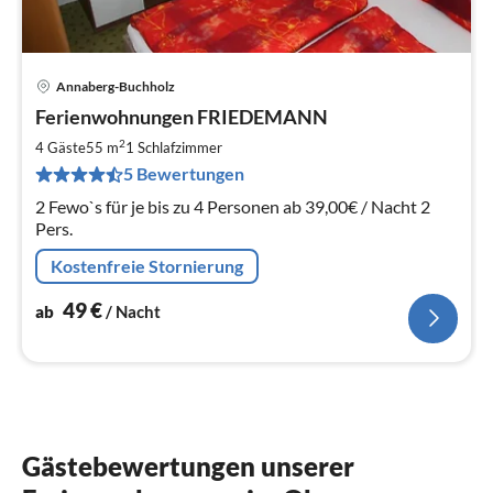
Annaberg-Buchholz
Pre
Ferienwohnungen FRIEDEMANN
ab
4
2
4 Gäste
55 m
1
Schlafzimmer
pr
5 Bewertungen
Na
2 Fewo`s für je bis zu 4 Personen ab 39,00€ / Nacht 2
Pers.
Kostenfreie Stornierung
49
€
ab
/ Nacht
Gästebewertungen unserer