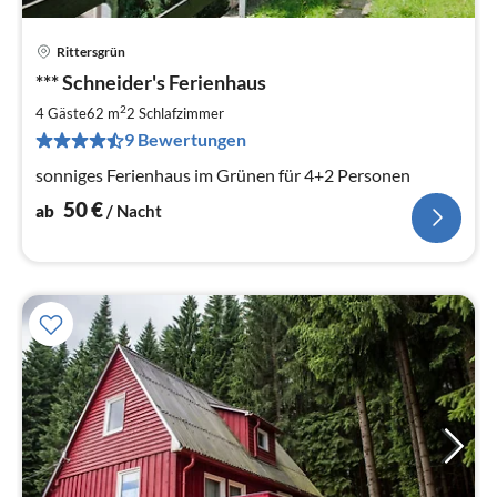
Rittersgrün
Pre
*** Schneider's Ferienhaus
ab
5
2
4 Gäste
62 m
2
Schlafzimmer
pr
9 Bewertungen
Na
sonniges Ferienhaus im Grünen für 4+2 Personen
50
€
ab
/ Nacht