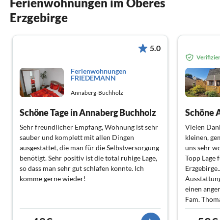
Ferienwohnungen im Oberes
Erzgebirge
5.0
Verifizi
Ferienwohnungen
FRIEDEMANN
Annaberg-Buchholz
Schöne Tage in Annaberg Buchholz
Schöne A
Sehr freundlicher Empfang, Wohnung ist sehr
Vielen Dank
sauber und komplett mit allen Dingen
kleinen, g
ausgestattet, die man für die Selbstversorgung
uns sehr wo
benötigt. Sehr positiv ist die total ruhige Lage,
Topp Lage f
so dass man sehr gut schlafen konnte. Ich
Erzgebirge.
komme gerne wieder!
Ausstattung
einen ange
Fam. Thomas
Vielen Dank