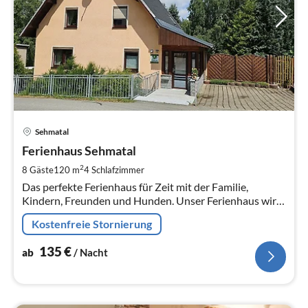
Pre
Sehmatal
ab
1
Ferienhaus Sehmatal
pr
2
8 Gäste
120 m
4
Schlafzimmer
Na
Das perfekte Ferienhaus für Zeit mit der Familie,
Kindern, Freunden und Hunden. Unser Ferienhaus wird
nach kompletter Modernisierung 2023 neu eröffnet.
Kostenfreie Stornierung
135
€
ab
/ Nacht