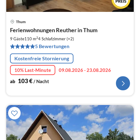
Thum
Pre
Ferienwohnungen Reuther in Thum
ab
1
2
9 Gäste
110 m
4
Schlafzimmer (+2)
pr
5 Bewertungen
Na
Kostenfreie Stornierung
10% Last-Minute
09.08.2026 - 23.08.2026
103
€
ab
/ Nacht