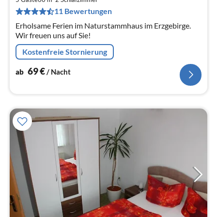
pr
11 Bewertungen
Na
Erholsame Ferien im Naturstammhaus im Erzgebirge.
Wir freuen uns auf Sie!
Kostenfreie Stornierung
69
€
ab
/ Nacht