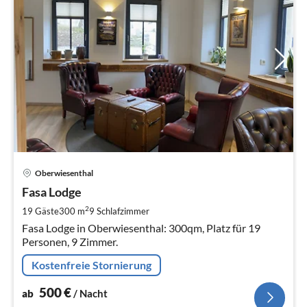
Pre
Oberwiesenthal
ab
5
Fasa Lodge
pr
2
19 Gäste
300 m
9
Schlafzimmer
Na
Fasa Lodge in Oberwiesenthal: 300qm, Platz für 19
Personen, 9 Zimmer.
Kostenfreie Stornierung
500
€
ab
/ Nacht