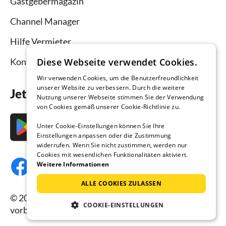
Gastgebermagazin
Channel Manager
Hilfe Vermieter
Diese Webseite verwendet Cookies.
Kontakt
Wir verwenden Cookies, um die Benutzerfreundlichkeit
unserer Website zu verbessern. Durch die weitere
Jetzt die App downloaden
Nutzung unserer Webseite stimmen Sie der Verwendung
von Cookies gemäß unserer Cookie-Richtlinie zu.
Unter Cookie-Einstellungen können Sie Ihre
Einstellungen anpassen oder die Zustimmung
widerrufen. Wenn Sie nicht zustimmen, werden nur
Cookies mit wesentlichen Funktionalitäten aktiviert.
Weitere Informationen
ALLE COOKIES ZULASSEN
© 2026 Ferienhausmiete.de, alle Rechte
COOKIE-EINSTELLUNGEN
vorbehalten.