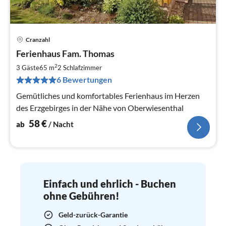
Cranzahl
Pre
Ferienhaus Fam. Thomas
ab
5
2
3 Gäste
65 m
2
Schlafzimmer
pr
6 Bewertungen
Na
Gemütliches und komfortables Ferienhaus im Herzen
des Erzgebirges in der Nähe von Oberwiesenthal
58
€
ab
/ Nacht
Einfach und ehrlich - Buchen
ohne Gebühren!
Geld-zurück-Garantie