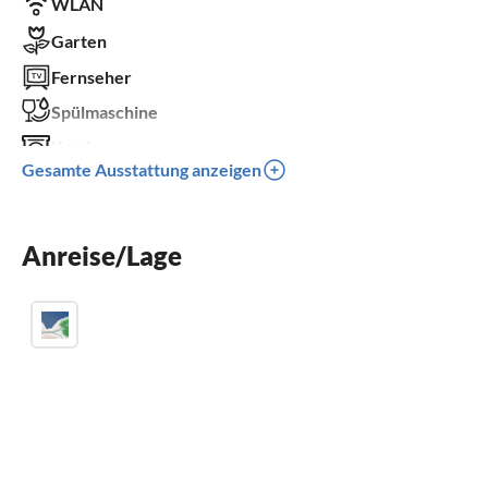
WLAN
Garten
Fernseher
Spülmaschine
Kamin
Gesamte Ausstattung anzeigen
Kinderbett
Parkplatz
Anreise/Lage
Kinder willkommen