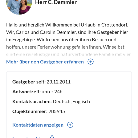
Herr C. Demmler
Hallo und herzlich Willkommen bei Urlaub in Crottendorf.
Wir, Carlos und Carolin Demmler, sind ihre Gastgeber hier
im Erzgebirge. Wir freuen uns über ihren Besuch und
hoffen, unsere Ferienwohnung gefallen ihnen. Wir selbst
sind eine reiselustige und naturverbundene Familie mit vier
Kindern und haben einen Fabel für gesunde Ernährung und
Mehr über den Gastgeber erfahren
Alternative Lebensgestaltung. Mehr von uns finden sie auf
unserem Blog „Die Rohkostlinge“. Unsere Ferienwohnungen
Gastgeber seit:
23.12.2011
sind mit allerlei Büchern über gesunde Ernährung und auch
Küchengeräten für die Rohkostbearbeitung ausgestattet.
Antwortzeit:
unter 24h
Auch der Garten weicht etwas vom einheitlichen Bild ab.
Kontaktsprachen:
Deutsch, Englisch
Bei uns dürfen Wildkräuter und andere Pflanzen wachsen
Objektnummer:
285945
und Kinder finden bei uns allerlei Spielmöglichkeiten. Bei
Fragen sind wir gerne für Sie da. Viele Grüße, die Demmlers.
Kontaktdaten anzeigen
0049(0) 1629271961