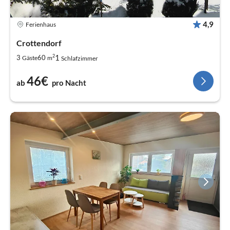
4,9
Ferienhaus
Crottendorf
2
1
3
60
Gäste
m
Schlafzimmer
46€
ab
pro Nacht