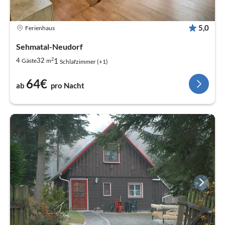
5,0
Ferienhaus
Sehmatal-Neudorf
2
1
4
32
Gäste
m
Schlafzimmer (+1)
64€
ab
pro Nacht