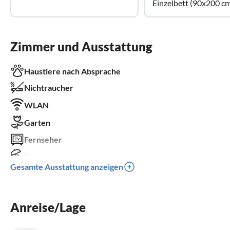
Einzelbett (90x200 c
Zimmer und Ausstattung
Haustiere nach Absprache
Nichtraucher
WLAN
Garten
Fernseher
Terrasse
Gesamte Ausstattung anzeigen
Kamin
Balkon
Anreise/Lage
Kinderbett