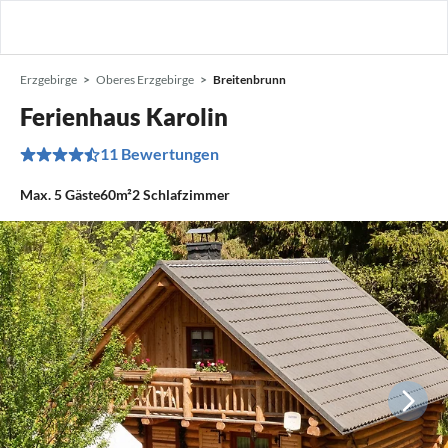
Erzgebirge
Oberes Erzgebirge
Breitenbrunn
Ferienhaus Karolin
11 Bewertungen
Max.
5
Gäste
60m²
2
Schlafzimmer