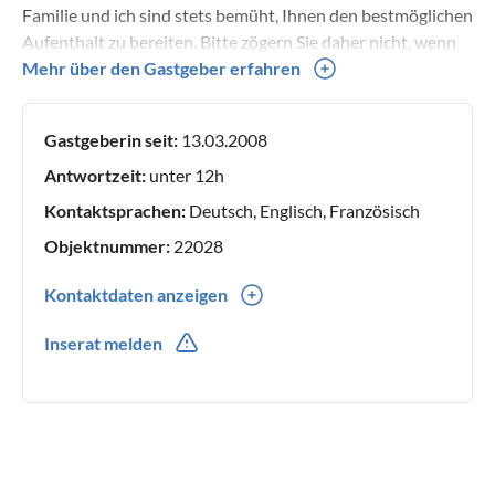
Familie und ich sind stets bemüht, Ihnen den bestmöglichen
Aufenthalt zu bereiten. Bitte zögern Sie daher nicht, wenn
Sie bei der Buchung oder vor Ort Hilfe benötigen oder
Mehr über den Gastgeber erfahren
sonstige Fragen haben. Wir stehen Ihnen gern mit Rat und
Tat zur Seite. Viele Grüße, Karolin Huse und Familie
Gastgeberin seit:
13.03.2008
Antwortzeit:
unter 12h
Kontaktsprachen:
Deutsch, Englisch, Französisch
Objektnummer:
22028
Kontaktdaten anzeigen
0049(0) 1624002880
Inserat melden