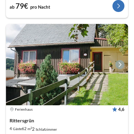
79€
ab
pro Nacht
4,6
Ferienhaus
Rittersgrün
2
2
4
62
Gäste
m
Schlafzimmer