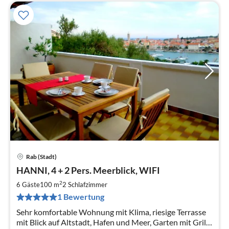
Rab (Stadt)
Pre
HANNI, 4 + 2 Pers. Meerblick, WIFI
ab
1
2
6 Gäste
100 m
2
Schlafzimmer
pr
1 Bewertung
Na
Sehr komfortable Wohnung mit Klima, riesige Terrasse
mit Blick auf Altstadt, Hafen und Meer, Garten mit Grill.