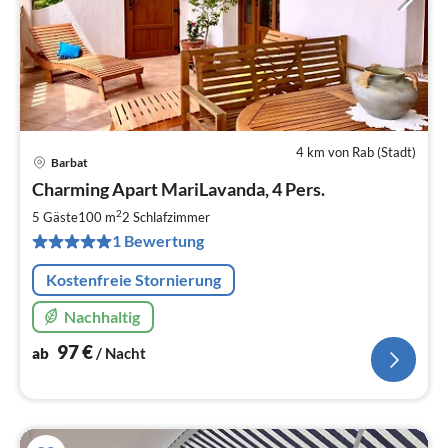
4 km von Rab (Stadt)
Barbat
Pre
Charming Apart MariLavanda, 4 Pers.
ab
9
2
5 Gäste
100 m
2
Schlafzimmer
pr
1 Bewertung
Na
Kostenfreie Stornierung
Nachhaltig
97
€
ab
/ Nacht