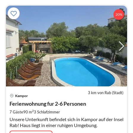
20%
3 km von Rab (Stadt)
Pre
Kampor
ab
8
Ferienwohnung fur 2-6 Personen
pr
2
7 Gäste
90 m
3
Schlafzimmer
Na
Unsere Unterkunft befindet sich in Kampor auf der Insel
Rab! Haus liegt in einer ruhigen Umgebung.