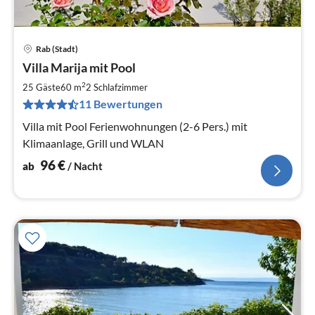
Rab (Stadt)
Pre
Villa Marija mit Pool
ab
9
2
25 Gäste
60 m
2
Schlafzimmer
pr
11 Bewertungen
Na
Villa mit Pool Ferienwohnungen (2-6 Pers.) mit
Klimaanlage, Grill und WLAN
96
€
ab
/ Nacht