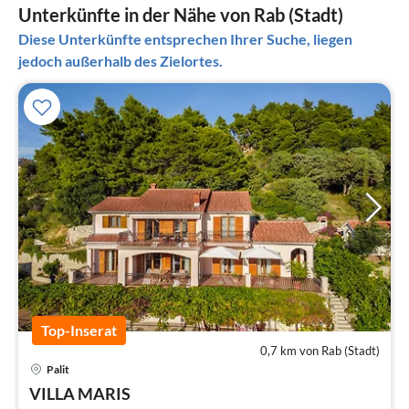
Unterkünfte in der Nähe von Rab (Stadt)
Diese Unterkünfte entsprechen Ihrer Suche, liegen
jedoch außerhalb des Zielortes.
Top-Inserat
0,7 km von Rab (Stadt)
Palit
Pre
VILLA MARIS
ab