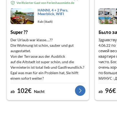
Verifizierter Gast von Ferienhausmiete.de
HANNI, 4 + 2 Pers.
Meerblick, WIFI
Rab (Stadt)
Super ??
Было з
Der Urlaub war klasse….??
Здравству
Die Wohnung ist schön, sauber und gut
4.06.22 п
ausgestattet.
семей вес
Von der Terrasse aus der Ausblick
квартире в
auf die Altstadt ist super schön, und die
чисто. Бо
Vermieterin ist total lieb und Gastfreundlich.?
очень хор
Egal was man für ein Problem hat, Sie hilft
по больше
einem sofort weiter?
МИНУС : Д
Kann die Wohnung nur
спустится
102€
96€
weiterempfehlen⭐️⭐️⭐️⭐️⭐️
обратно и 
ab
Nacht
ab
тяжело и 
парковка 
частично 
Нам всем 
СОВЕТУЮ 