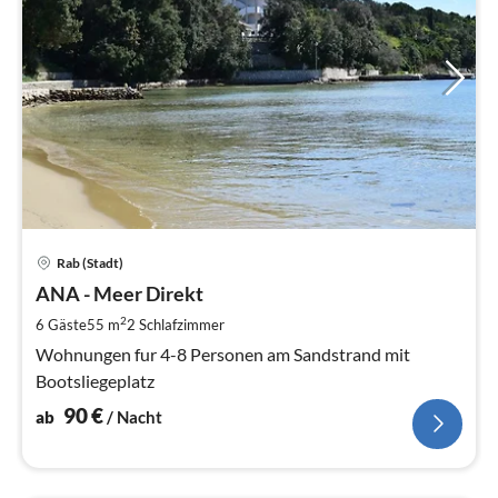
Pre
Rab (Stadt)
ab
9
ANA - Meer Direkt
pr
2
6 Gäste
55 m
2
Schlafzimmer
Na
Wohnungen fur 4-8 Personen am Sandstrand mit
Bootsliegeplatz
90
€
ab
/ Nacht