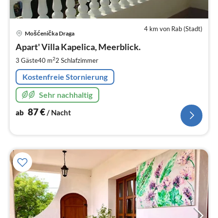
4 km von Rab (Stadt)
Pre
Mošćenička Draga
ab
8
Apart' Villa Kapelica, Meerblick.
pr
2
3 Gäste
40 m
2
Schlafzimmer
Na
Kostenfreie Stornierung
Sehr nachhaltig
87
€
ab
/ Nacht