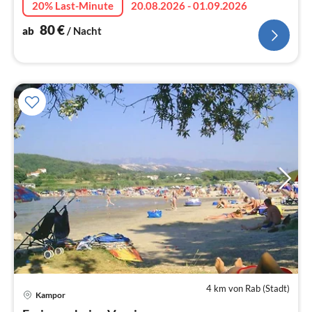
20% Last-Minute
20.08.2026 - 01.09.2026
80
€
ab
/ Nacht
4 km von Rab (Stadt)
Pre
Kampor
ab