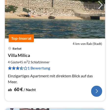
Top-Inserat
4 km von Rab (Stadt)
Barbat
Pre
Villa Milica
ab
6
2
4 Gäste
45 m
2
Schlafzimmer
pr
1 Bewertung
Na
Einzigartiges Apartment mit direktem Blick auf das
Meer.
60
€
ab
/ Nacht