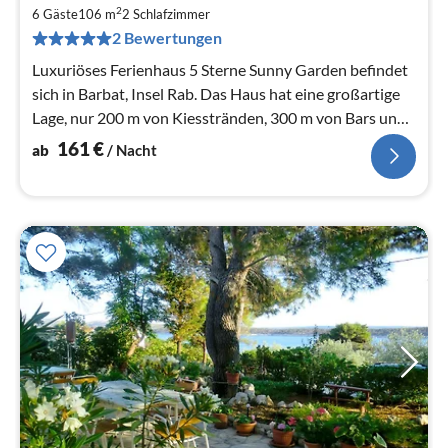
1
2
6 Gäste
106 m
2
Schlafzimmer
pr
2 Bewertungen
Na
Luxuriöses Ferienhaus 5 Sterne Sunny Garden befindet
sich in Barbat, Insel Rab. Das Haus hat eine großartige
Lage, nur 200 m von Kiesstränden, 300 m von Bars und
Restaurants
161
€
ab
/ Nacht