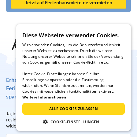
Jetzt auf Ferienhausmiete.de vermieten
Diese Webseite verwendet Cookies.
Reise-Inspiration frei
Wir verwenden Cookies, um die Benutzerfreundlichkeit
unserer Website zu verbessern. Durch die weitere
Haus
Nutzung unserer Webseite stimmen Sie der Verwendung
von Cookies gemäß unserer Cookie-Richtlinie zu.
Unter Cookie-Einstellungen können Sie Ihre
Erhalten Sie regelmäßig Angebote für traumhafte
Einstellungen anpassen oder die Zustimmung
widerrufen. Wenn Sie nicht zustimmen, werden nur
Ferienunterkünfte, tolle Gewinnspiele und
Cookies mit wesentlichen Funktionalitäten aktiviert.
spannende Reisetipps!
Weitere Informationen
ALLE COOKIES ZULASSEN
Ja, ich möchte regelmäßig per E-Mail den Newsletter der
resido GmbH erhalten. Die Anmeldung kann ich jederzeit
COOKIE-EINSTELLUNGEN
widerrufen.