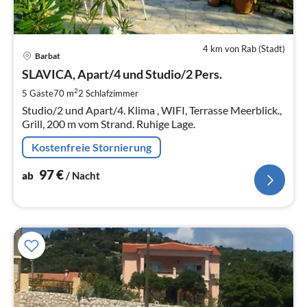
4 km von Rab (Stadt)
Pre
Barbat
ab
9
SLAVICA, Apart/4 und Studio/2 Pers.
pr
2
5 Gäste
70 m
2
Schlafzimmer
Na
Studio/2 und Apart/4. Klima , WIFI, Terrasse Meerblick.,
Grill, 200 m vom Strand. Ruhige Lage.
Kostenfreie Stornierung
97
€
ab
/ Nacht