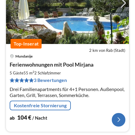
Top-Inserat
2 km von Rab (Stadt)
Mundanije
Pre
Ferienwohnungen mit Pool Mirjana
ab
1
2
5 Gäste
55 m
2
Schlafzimmer
pr
3 Bewertungen
Na
Drei Familienapartments für 4+1 Personen. Außenpool,
Garten, Grill, Terrassen, Sommerküche.
Kostenfreie Stornierung
104
€
ab
/ Nacht