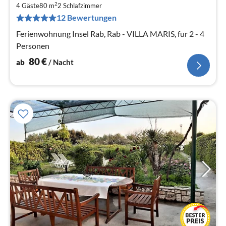
8
2
4 Gäste
80 m
2
Schlafzimmer
pr
12 Bewertungen
Na
Ferienwohnung Insel Rab, Rab - VILLA MARIS, fur 2 - 4
Personen
80
€
ab
/ Nacht