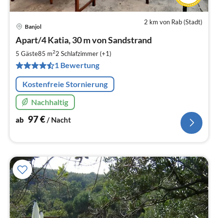
2 km von Rab (Stadt)
Banjol
Pre
Apart/4 Katia, 30 m von Sandstrand
ab
9
2
5 Gäste
85 m
2
Schlafzimmer (+1)
pr
1 Bewertung
Na
Kostenfreie Stornierung
Nachhaltig
97
€
ab
/ Nacht