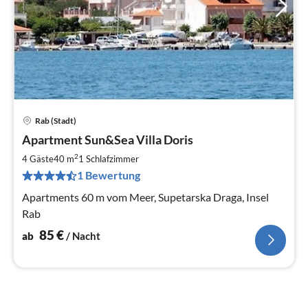
Rab (Stadt)
Pre
Apartment Sun&Sea Villa Doris
ab
8
2
4 Gäste
40 m
1
Schlafzimmer
pr
1 Bewertung
Na
Apartments 60 m vom Meer, Supetarska Draga, Insel
Rab
85
€
ab
/ Nacht