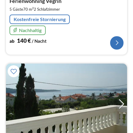
1
Ferienwohning Vegrin
pr
2
5 Gäste
70 m
2
Schlafzimmer
Na
Kostenfreie Stornierung
Nachhaltig
140
€
ab
/ Nacht