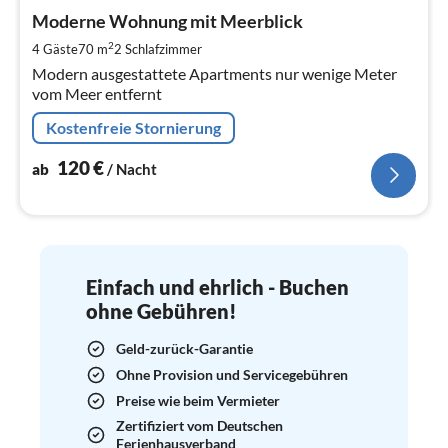
ab
1
Moderne Wohnung mit Meerblick
pr
2
4 Gäste
70 m
2
Schlafzimmer
Na
Modern ausgestattete Apartments nur wenige Meter
vom Meer entfernt
Kostenfreie Stornierung
120
€
ab
/ Nacht
Einfach und ehrlich - Buchen
ohne Gebühren!
Geld-zurück-Garantie
Ohne Provision und Servicegebühren
Preise wie beim Vermieter
Zertifiziert vom Deutschen
Ferienhausverband