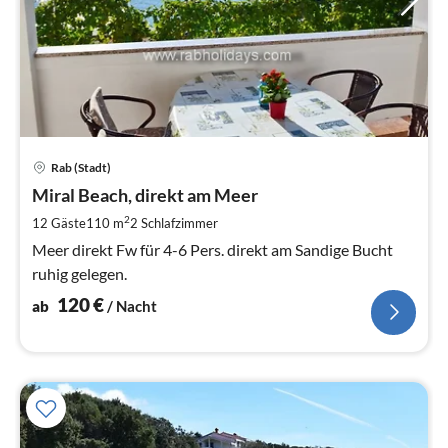
Pre
Rab (Stadt)
ab
1
Miral Beach, direkt am Meer
pr
2
12 Gäste
110 m
2
Schlafzimmer
Na
Meer direkt Fw für 4-6 Pers. direkt am Sandige Bucht
ruhig gelegen.
120
€
ab
/ Nacht