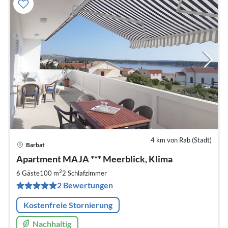
4 km von Rab (Stadt)
Barbat
Pre
Apartment MAJA *** Meerblick, Klima
ab
1
2
6 Gäste
100 m
2
Schlafzimmer
pr
2 Bewertungen
Na
Kostenfreie Stornierung
Nachhaltig