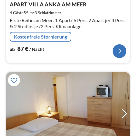
8
APART'VILLA ANKA AM MEER
pr
2
4 Gäste
55 m
3
Schlafzimmer
Na
Erste Reihe am Meer: 1 Apart/ 6 Pers. 2 Apart je/ 4 Pers.
& 2 Studios je /2 Pers. Klimaanlage.
Kostenfreie Stornierung
87
€
ab
/ Nacht