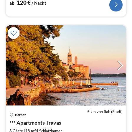
120
€
ab
/ Nacht
5 km von Rab (Stadt)
Pre
Barbat
ab
2
*** Apartments Travas
pr
2
8 Gäste
118 m
4
Schlafzimmer