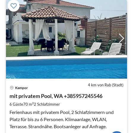
4 km von Rab (Stadt)
Pre
Kampor
ab
1
mit privatem Pool, WA +385957245546
pr
2
6 Gäste
70 m
2
Schlafzimmer
Na
Ferienhaus mit privatem Pool, 2 Schlafzimmern und
Platz für bis zu 6 Personen. Klimaanlage, WLAN,
Terrasse. Strandnähe. Bootsanleger auf Anfrage.