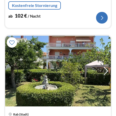
2 Schlafzimmer, 3 Bad-WC, Wohnraum, Eßküche. Strand
Kostenfreie Stornierung
ab 100 m.
102
€
ab
/ Nacht
Pre
Rab (Stadt)