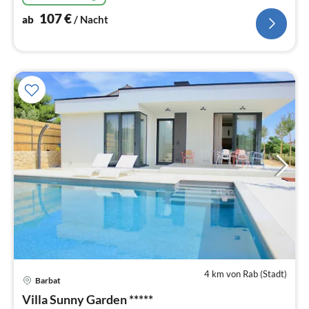
107
€
ab
/ Nacht
4 km von Rab (Stadt)
Barbat
Pre
Villa Sunny Garden *****
ab