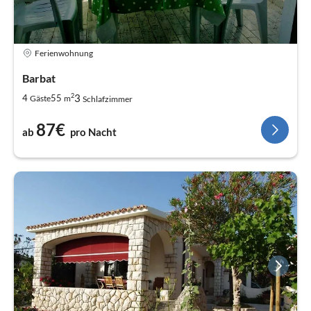
Ferienwohnung
Barbat
2
3
4
55
Gäste
m
Schlafzimmer
87€
ab
pro Nacht