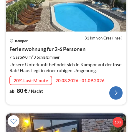
31 km von Cres (Insel)
Pre
Kampor
ab
8
Ferienwohnung fur 2-6 Personen
pr
2
7 Gäste
90 m
3
Schlafzimmer
Na
Unsere Unterkunft befindet sich in Kampor auf der Insel
Rab! Haus liegt in einer ruhigen Umgebung.
20% Last-Minute
20.08.2026 - 01.09.2026
80
€
ab
/ Nacht
10%