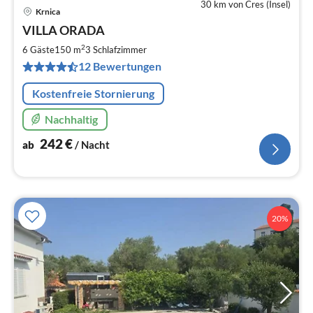
30 km von Cres (Insel)
Krnica
Pre
VILLA ORADA
ab
2
2
6 Gäste
150 m
3
Schlafzimmer
pr
12 Bewertungen
Na
Kostenfreie Stornierung
Nachhaltig
242
€
ab
/ Nacht
20%