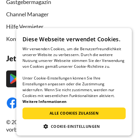
Gastgebermagazin
Channel Manager
Hilfe Vermieter
Diese Webseite verwendet Cookies.
Kontakt
Wir verwenden Cookies, um die Benutzerfreundlichkeit
unserer Website zu verbessern. Durch die weitere
Jetzt die App downloaden
Nutzung unserer Webseite stimmen Sie der Verwendung
von Cookies gemäß unserer Cookie-Richtlinie zu.
Unter Cookie-Einstellungen können Sie Ihre
Einstellungen anpassen oder die Zustimmung
widerrufen. Wenn Sie nicht zustimmen, werden nur
Cookies mit wesentlichen Funktionalitäten aktiviert.
Weitere Informationen
ALLE COOKIES ZULASSEN
© 2026 Ferienhausmiete.de, alle Rechte
COOKIE-EINSTELLUNGEN
vorbehalten.