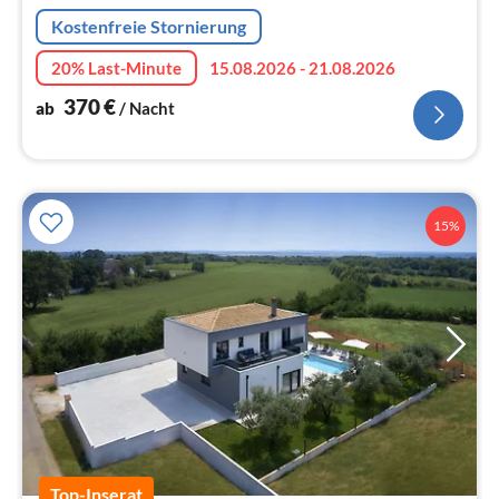
Na
Kostenfreie Stornierung
20% Last-Minute
15.08.2026 - 21.08.2026
370
€
ab
/ Nacht
15%
Top-Inserat