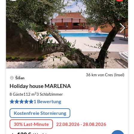
36 km von Cres (Insel)
Šišan
Pre
Holiday house MARLENA
ab
1
2
8 Gäste
112 m
3
Schlafzimmer
pr
1 Bewertung
Na
Kostenfreie Stornierung
30% Last-Minute
22.08.2026 - 28.08.2026