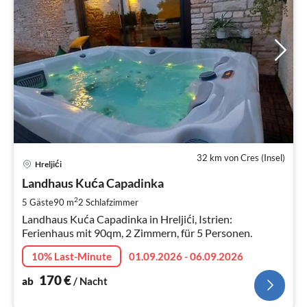
32 km von Cres (Insel)
Pre
Hreljići
ab
1
Landhaus Kuća Capadinka
pr
2
5 Gäste
90 m
2
Schlafzimmer
Na
Landhaus Kuća Capadinka in Hreljići, Istrien:
Ferienhaus mit 90qm, 2 Zimmern, für 5 Personen.
10% Last-Minute
01.09.2026 - 06.09.2026
170
€
ab
/ Nacht