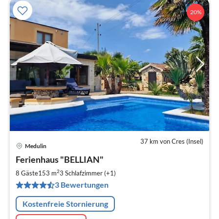
20%
37 km von Cres (Insel)
Medulin
Pre
Ferienhaus "BELLIAN"
ab
2
2
8 Gäste
153 m
3
Schlafzimmer (+1)
pr
3 Bewertungen
Na
Kostenfreie Stornierung