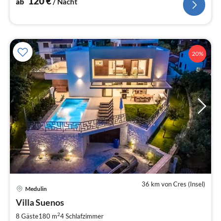
120
€
ab
/ Nacht
20%
36 km von Cres (Insel)
Pre
Medulin
ab
3
Villa Suenos
pr
2
8 Gäste
180 m
4
Schlafzimmer