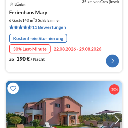
35 km von Cres (Insel)
Ližnjan
Pre
Ferienhaus Mary
ab
1
2
6 Gäste
140 m
3
Schlafzimmer
pr
11 Bewertungen
Na
Kostenfreie Stornierung
30% Last-Minute
22.08.2026 - 29.08.2026
190
€
ab
/ Nacht
30%