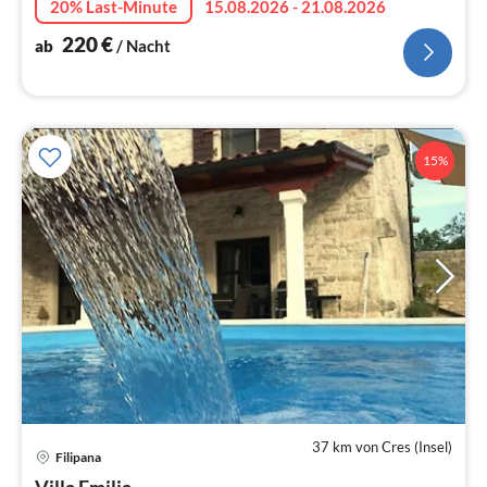
20% Last-Minute
15.08.2026 - 21.08.2026
220
€
ab
/ Nacht
15%
37 km von Cres (Insel)
Pre
Filipana
ab
Villa Emilja