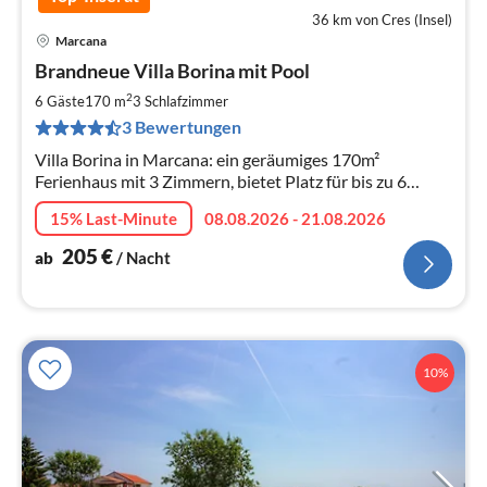
36 km von Cres (Insel)
Marcana
Pre
Brandneue Villa Borina mit Pool
ab
2
2
6 Gäste
170 m
3
Schlafzimmer
pr
3 Bewertungen
Na
Villa Borina in Marcana: ein geräumiges 170m²
Ferienhaus mit 3 Zimmern, bietet Platz für bis zu 6
Gäste.
15% Last-Minute
08.08.2026 - 21.08.2026
205
€
ab
/ Nacht
10%