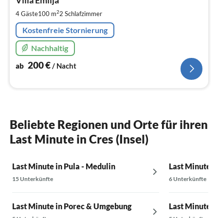
2
pr
2
4 Gäste
100 m
2
Schlafzimmer
Na
Kostenfreie Stornierung
Nachhaltig
200
€
ab
/ Nacht
Beliebte Regionen und Orte für ihren
Last Minute in Cres (Insel)
Last Minute in Pula - Medulin
Last Minute i
15 Unterkünfte
6 Unterkünfte
Last Minute in Porec & Umgebung
Last Minute 