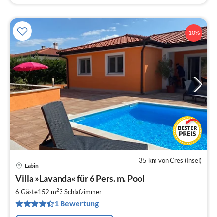
10%
35 km von Cres (Insel)
Labin
Pre
Villa »Lavanda« für 6 Pers. m. Pool
ab
1
2
6 Gäste
152 m
3
Schlafzimmer
pr
1 Bewertung
Na