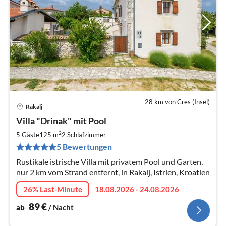
28 km von Cres (Insel)
Rakalj
Pre
Villa "Drinak" mit Pool
ab
8
2
5 Gäste
125 m
2
Schlafzimmer
pr
5 Bewertungen
Na
Rustikale istrische Villa mit privatem Pool und Garten,
nur 2 km vom Strand entfernt, in Rakalj, Istrien, Kroatien
26% Last-Minute
18.08.2026 - 24.08.2026
89
€
ab
/ Nacht