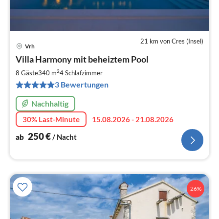
21 km von Cres (Insel)
Vrh
Pre
Villa Harmony mit beheiztem Pool
ab
2
2
8 Gäste
340 m
4
Schlafzimmer
pr
3 Bewertungen
Na
Nachhaltig
30% Last-Minute
15.08.2026 - 21.08.2026
250
€
ab
/ Nacht
26%