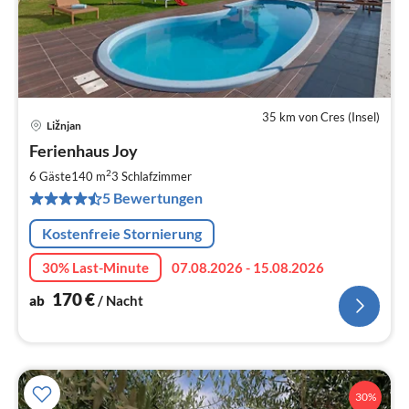
35 km von Cres (Insel)
Ližnjan
Pre
Ferienhaus Joy
ab
1
2
6 Gäste
140 m
3
Schlafzimmer
pr
5 Bewertungen
Na
Kostenfreie Stornierung
30% Last-Minute
07.08.2026 - 15.08.2026
170
€
ab
/ Nacht
30%