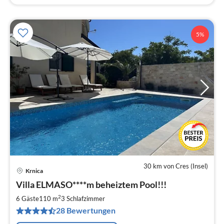
5%
30 km von Cres (Insel)
Krnica
Pre
Villa ELMASO****m beheiztem Pool!!!
ab
1
2
6 Gäste
110 m
3
Schlafzimmer
pr
28 Bewertungen
Na