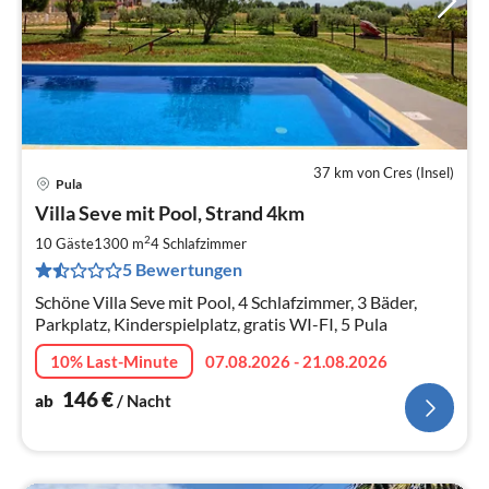
37 km von Cres (Insel)
Pula
Pre
Villa Seve mit Pool, Strand 4km
ab
1
2
10 Gäste
1300 m
4
Schlafzimmer
pr
5 Bewertungen
Na
Schöne Villa Seve mit Pool, 4 Schlafzimmer, 3 Bäder,
Parkplatz, Kinderspielplatz, gratis WI-FI, 5 Pula
10% Last-Minute
07.08.2026 - 21.08.2026
146
€
ab
/ Nacht