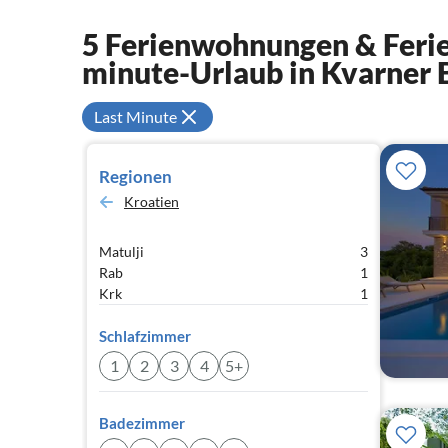
5 Ferienwohnungen & Ferie
minute-Urlaub in Kvarner 
Last Minute
Regionen
Kroatien
Matulji
3
Rab
1
Krk
1
Schlafzimmer
1
2
3
4
5+
Badezimmer