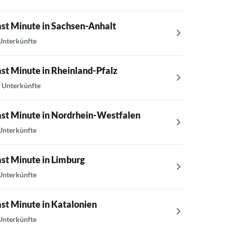
ast Minute in Sachsen-Anhalt
Last Mi
Unterkünfte
5 Unterkü
ast Minute in Rheinland-Pfalz
Last Min
 Unterkünfte
13 Unterk
ast Minute in Nordrhein-Westfalen
Last Mi
Unterkünfte
5 Unterkü
ast Minute in Limburg
Last Mi
Unterkünfte
8 Unterkü
ast Minute in Katalonien
Last Mi
Unterkünfte
6 Unterkü