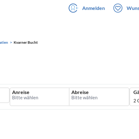
Anmelden
Wuns
atien
Kvarner Bucht
Anreise
Abreise
Gä
2 