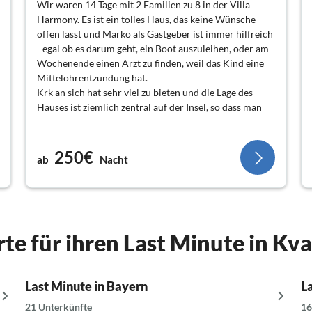
Wir waren 14 Tage mit 2 Familien zu 8 in der Villa
Harmony. Es ist ein tolles Haus, das keine Wünsche
offen lässt und Marko als Gastgeber ist immer hilfreich
- egal ob es darum geht, ein Boot auszuleihen, oder am
Wochenende einen Arzt zu finden, weil das Kind eine
Mittelohrentzündung hat.
Krk an sich hat sehr viel zu bieten und die Lage des
Hauses ist ziemlich zentral auf der Insel, so dass man
nie allzuweit fahren muss.
Insgesamt klare 5 Sterne!
250€
ab
Nacht
te für ihren Last Minute in Kv
Last Minute in Bayern
L
21 Unterkünfte
16