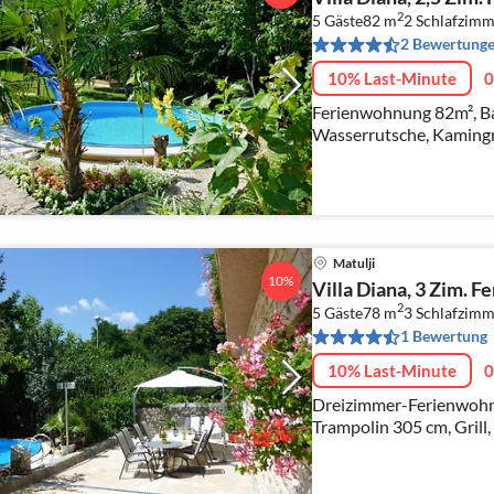
2
5 Gäste
82 m
2
Schlafzimm
2 Bewertung
10% Last-Minute
0
Ferienwohnung 82m², Bal
Wasserrutsche, Kamingril
Krafttrenings Raum,Tra
gelegen in der schönen 
Matulji
10%
Villa Diana, 3 Zim. 
2
5 Gäste
78 m
3
Schlafzimm
1 Bewertung
10% Last-Minute
0
Dreizimmer-Ferienwohnu
Trampolin 305 cm, Grill,
Parkplatz, free W-LAN, 
Kvarner Bucht Opatija