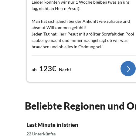
Leider konnten wir nur 1 Woche bleiben (was an uns
lag, nicht an Herrn Pesut)!
Man hat sich gleich bei der Ankunft wie zuhause und
absolut Willkommen gefühlt!
Jeden Tag hat Herr Pesut mit größter Sorgfalt den Pool
sauber gemacht und immer nachgefragt ob wir was
brauchen und ob alles in Ordnung sei!
Wir haben Fisch gegrillt bekommen und haben uns
gefühlt, als würden wir schon zur Familie gehören!
123€
ab
Nacht
Wir haben jeden Tag einen anderen Strand besucht und
auch die Insel Krk, die gerade mal 40 Min entfernt ist!
Wir hatten eine schöne viel zu kurze Woche und
Beliebte Regionen und Or
werden definitiv wieder kommen ?
Last Minute in Istrien
22 Unterkünfte