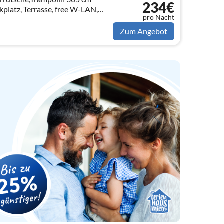
234€
kplatz, Terrasse, free W-LAN,
pro Nacht
zung für Pool, gelegen in der
Zum Angebot