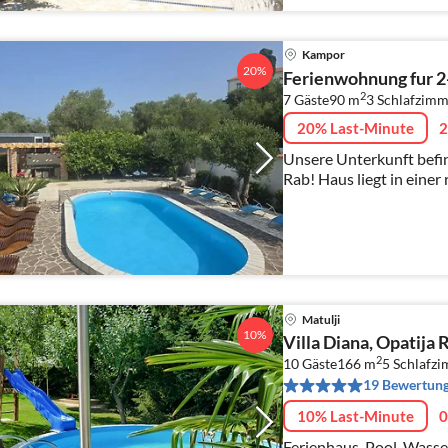
Kampor
20%
Ferienwohnung fur 2
2
7 Gäste
90 m
3
Schlafzimm
20% Last-Minute
2
Unsere Unterkunft befin
Rab! Haus liegt in ei
Matulji
10%
Villa Diana, Opatija R
2
10 Gäste
166 m
5
Schlafz
19 Bewertun
10% Last-Minute
0
Ferienhaus, Pool, Wasserrutsche,Trampolin 305 cm