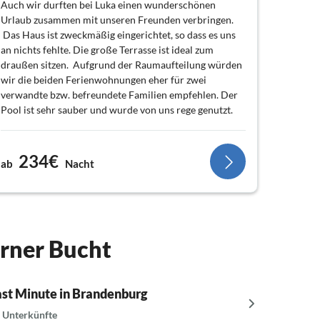
Auch wir durften bei Luka einen wunderschönen
Urlaub zusammen mit unseren Freunden verbringen.
Das Haus ist zweckmäßig eingerichtet, so dass es uns
an nichts fehlte. Die große Terrasse ist ideal zum
draußen sitzen. Aufgrund der Raumaufteilung würden
wir die beiden Ferienwohnungen eher für zwei
verwandte bzw. befreundete Familien empfehlen. Der
Pool ist sehr sauber und wurde von uns rege genutzt.
Luka hat uns am Anreisetag gleich herzlich begrüßt und
stand uns während unseres Aufenthaltes immer mit
Rat und Tat zur Seite. Highlight war natürlich der
234€
ab
Nacht
Grillabend, an dem Luka uns mit Fisch und Fleisch
verwöhnte. Genauso lecker waren aber auch die
Feigen aus seinem Garten und die von ihm selbst
gemachte Feigenmarmelade. Auch unsere Hündin
fühlte ich bei ihm wohl. Luka verwöhnte sie mit kleinen
arner Bucht
Fischhappen und ging mit ihr spazieren. So einen
Vermieter muss man erst einmal finden!
Also noch einmal vielen Dank für den tollen Aufenthalt
bei dir und vielleicht sieht man sich einmal wieder.
ast Minute in Brandenburg
Last Min
 Unterkünfte
14 Unterk