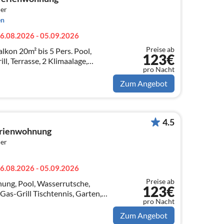
er
en
6.08.2026 - 05.09.2026
Preise ab
kon 20m² bis 5 Pers. Pool,
123€
l, Terrasse, 2 Klimaalage,
pro Nacht
polin 305 cm. free W-LAN,
Kvarner
Zum Angebot
4.5
Ferienwohnung
er
6.08.2026 - 05.09.2026
Preise ab
ng, Pool, Wasserrutsche,
123€
 Gas-Grill Tischtennis, Garten,
pro Nacht
Terrasse, Gelegen in der schönen
Zum Angebot