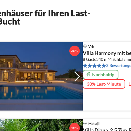
nhäuser für Ihren Last-
Bucht
Vrh
30%
Villa Harmony mit b
2
8 Gäste
340 m
4
Schlafzi
3 Bewertung
Nachhaltig
30% Last-Minute
1
Matulji
10%
Villa Diana, 2,5 Zim