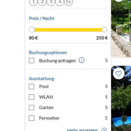
1
2
3
4
5+
Preis / Nacht
80
€
250
€
Buchungsoptionen
5
Buchung anfragen
Ausstattung
Pool
5
WLAN
5
Garten
5
Fernseher
5
mehr anzeigen