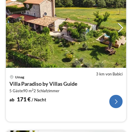
3 km von Babici
Pre
Umag
ab
Villa Paradiso by Villas Guide
1
2
5 Gäste
90 m
2
Schlafzimmer
pr
Na
171
€
ab
/ Nacht