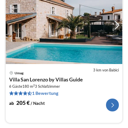
3 km von Babici
Umag
Pre
Villa San Lorenzo by Villas Guide
ab
2
2
6 Gäste
180 m
3
Schlafzimmer
1 Bewertung
pr
Na
205
€
ab
/ Nacht