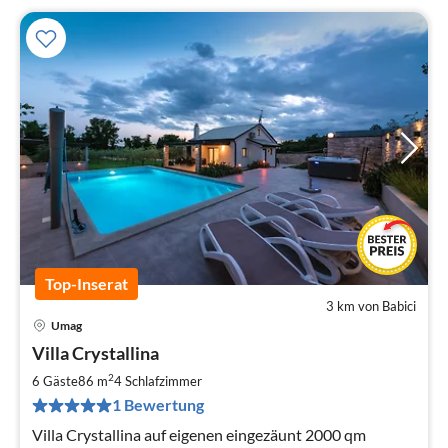
Top-Inserat
3 km von Babici
Umag
Pre
Villa Crystallina
ab
1
2
6 Gäste
86 m
4
Schlafzimmer
pr
1 Bewertung
Na
Villa Crystallina auf eigenen eingezäunt 2000 qm