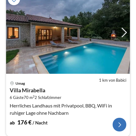
1 km von Babici
Pre
Umag
ab
Villa Mirabella
1
2
6 Gäste
70 m
2
Schlafzimmer
pr
Na
Herrliches Landhaus mit Privatpool, BBQ, WiFi in
ruhiger Lage ohne Nachbarn
176
€
ab
/ Nacht