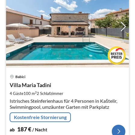
Pre
Babici
ab
1
Villa Maria Tadini
pr
2
4 Gäste
100 m
2
Schlafzimmer
Na
Istrisches Steinferienhaus für 4 Personen in Kaštelir,
Swimmingpool, umzäunter Garten mit Parkplatz
Kostenfreie Stornierung
187
€
ab
/ Nacht