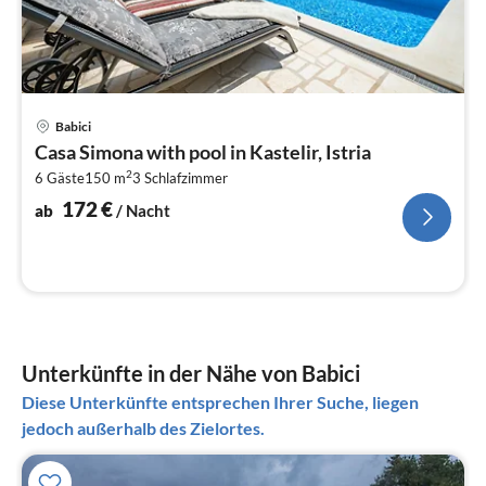
Pre
Babici
ab
Casa Simona with pool in Kastelir, Istria
1
2
6 Gäste
150 m
3
Schlafzimmer
pr
Na
172
€
ab
/ Nacht
Unterkünfte in der Nähe von Babici
Diese Unterkünfte entsprechen Ihrer Suche, liegen
jedoch außerhalb des Zielortes.