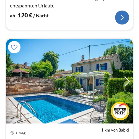
entspannten Urlaub.
120
€
ab
/ Nacht
1 km von Babici
Pre
Umag
ab