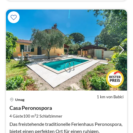
1 km von Babici
Pre
Umag
ab
1
Casa Peronospora
pr
2
4 Gäste
100 m
2
Schlafzimmer
Na
Das freistehende traditionelle Ferienhaus Peronospora,
bietet einen perfekten Ort für einen ruhigen,