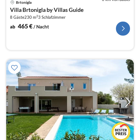
Brtonigla
ab
Villa Brtonigla by Villas Guide
4
2
8 Gäste
230 m
3
Schlafzimmer
pr
Na
465
€
ab
/ Nacht