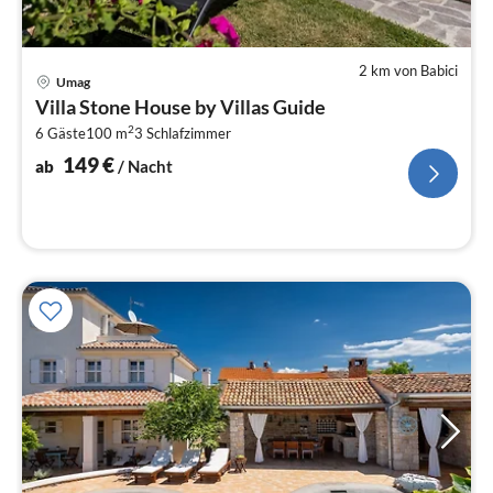
2 km von Babici
Pre
Umag
ab
Villa Stone House by Villas Guide
1
2
6 Gäste
100 m
3
Schlafzimmer
pr
Na
149
€
ab
/ Nacht