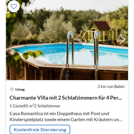
3 km von Babici
Pre
Umag
ab
1
Charmante Villa mit 2 Schlafzimmern für 4 Per...
pr
2
5 Gäste
80 m
2
Schlafzimmer
Na
Casa Romantica ist ein Doppelhaus mit Pool und
Kinderspielplatz sowie einem Garten mit Kräutern und
Saisongemüse, den die Gäste nutzen können.
Kostenfreie Stornierung