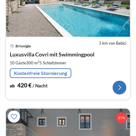
3 km von Babici
Pre
Brtonigla
ab
4
Luxusvilla Covri mit Swimmingpool
pr
2
10 Gäste
300 m
5
Schlafzimmer
Na
Kostenfreie Stornierung
420
€
ab
/ Nacht
25%