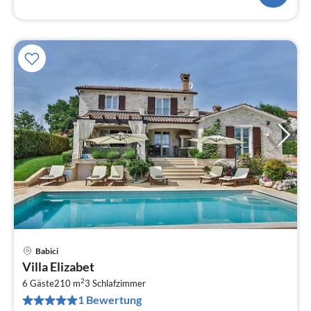
Babici
Pre
Villa Elizabet
ab
2
2
6 Gäste
210 m
3
Schlafzimmer
1 Bewertung
pr