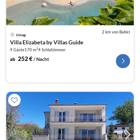
2 km von Babici
Pre
Umag
ab
Villa Elizabeta by Villas Guide
2
2
9 Gäste
170 m
4
Schlafzimmer
pr
Na
252
€
ab
/ Nacht