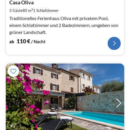
1
Casa Oliva
pr
2
3 Gäste
80 m
1
Schlafzimmer
Na
Traditionelles Ferienhaus Oliva mit privatem Pool,
einem Schlafzimmer und 2 Badezimmern, umgeben von
grüner Landschaft.
110
€
ab
/ Nacht