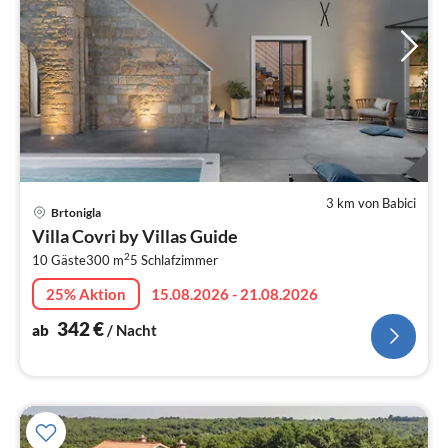
3 km von Babici
Pre
Brtonigla
ab
Villa Covri by Villas Guide
3
2
10 Gäste
300 m
5
Schlafzimmer
pr
Na
25% Aktion
15.08.2026 - 21.08.2026
342
€
ab
/ Nacht