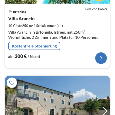
3 km von Babici
Pre
Brtonigla
ab
3
Villa Arancin
pr
2
10 Gäste
250 m
4
Schlafzimmer (+1)
Na
Villa Arancin in Brtonigla, Istrien, mit 250m²
Wohnfläche, 2 Zimmern und Platz für 10 Personen.
Kostenfreie Stornierung
300
€
ab
/ Nacht