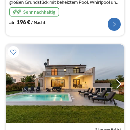
großen Grundstück mit beheiztem Pool, Whirlpool und
finnische Sauna in Umag Istrien. Ferienhaus mit 3
Sehr nachhaltig
Zimmern, für max 6 Personen.
196
€
ab
/ Nacht
3 km von Babici
Pre