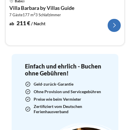
Babici
ab
Villa Barbara by Villas Guide
2
2
7 Gäste
177 m
3
Schlafzimmer
pr
Na
211
€
ab
/ Nacht
Einfach und ehrlich - Buchen
ohne Gebühren!
Geld-zurück-Garantie
Ohne Provision und Servicegebühren
Preise wie beim Vermieter
Zertifiziert vom Deutschen
Ferienhausverband