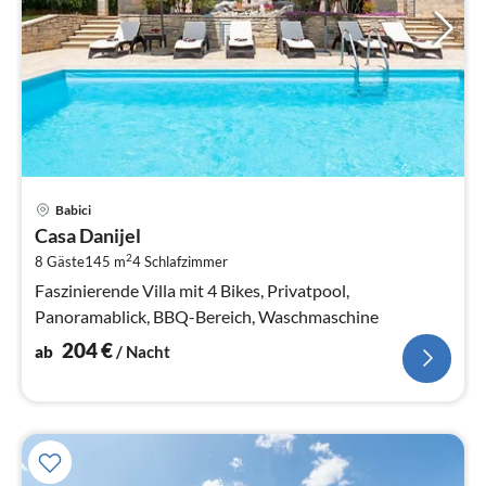
Pre
Babici
ab
Casa Danijel
2
2
8 Gäste
145 m
4
Schlafzimmer
pr
Na
Faszinierende Villa mit 4 Bikes, Privatpool,
Panoramablick, BBQ-Bereich, Waschmaschine
204
€
ab
/ Nacht