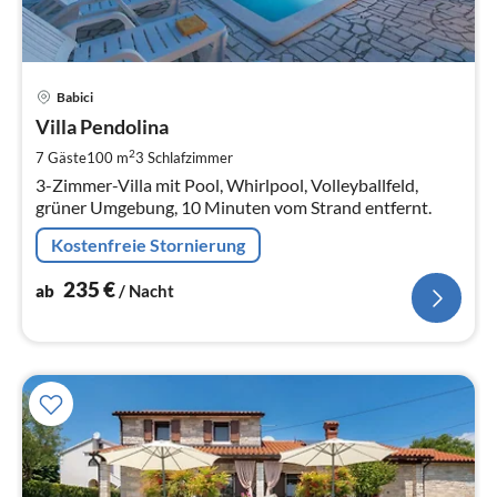
Pre
Babici
ab
2
Villa Pendolina
pr
2
7 Gäste
100 m
3
Schlafzimmer
Na
3-Zimmer-Villa mit Pool, Whirlpool, Volleyballfeld,
grüner Umgebung, 10 Minuten vom Strand entfernt.
Kostenfreie Stornierung
235
€
ab
/ Nacht