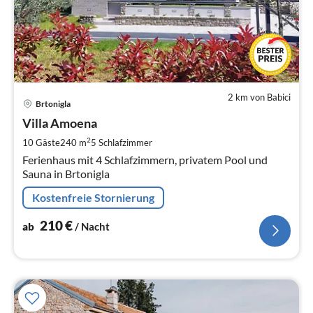
2 km von Babici
Pre
Brtonigla
ab
2
Villa Amoena
pr
2
10 Gäste
240 m
5
Schlafzimmer
Na
Ferienhaus mit 4 Schlafzimmern, privatem Pool und
Sauna in Brtonigla
Kostenfreie Stornierung
210
€
ab
/ Nacht