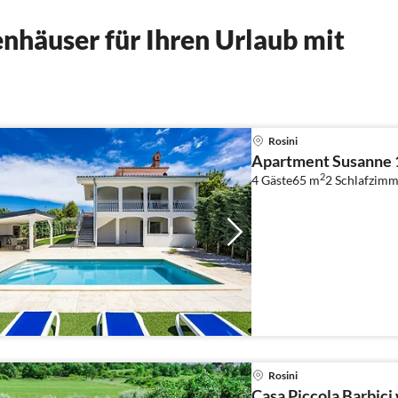
nhäuser für Ihren Urlaub mit
Rosini
Apartment Susanne 
2
4 Gäste
65 m
2
Schlafzimm
Rosini
Casa Piccola Barbici w