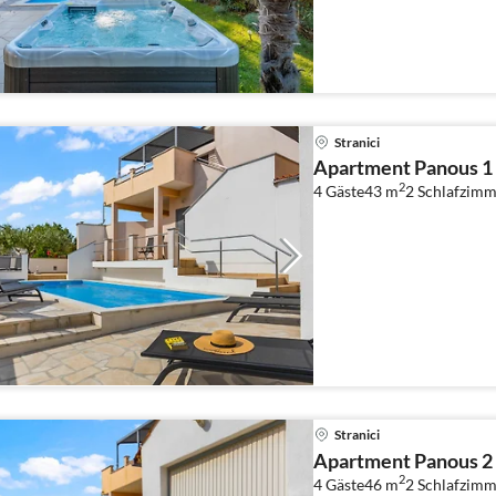
Stranici
Apartment Panous 1
2
4 Gäste
43 m
2
Schlafzimm
Stranici
Apartment Panous 2
2
4 Gäste
46 m
2
Schlafzimm