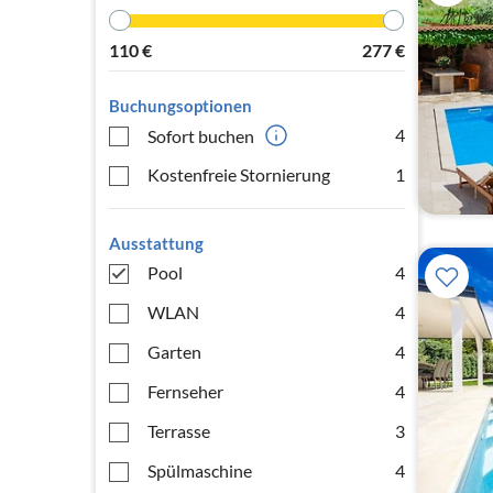
110
€
277
€
Buchungsoptionen
4
Sofort buchen
Kostenfreie Stornierung
1
Ausstattung
Pool
4
WLAN
4
Garten
4
Fernseher
4
Terrasse
3
Spülmaschine
4