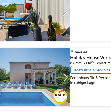
Nova Vas
Holiday House Veric
2
8 Gäste
191 m
4
Schlafzi
Kostenfreie Stornie
Ferienhaus für 8 Perso
in ruhiger Lage