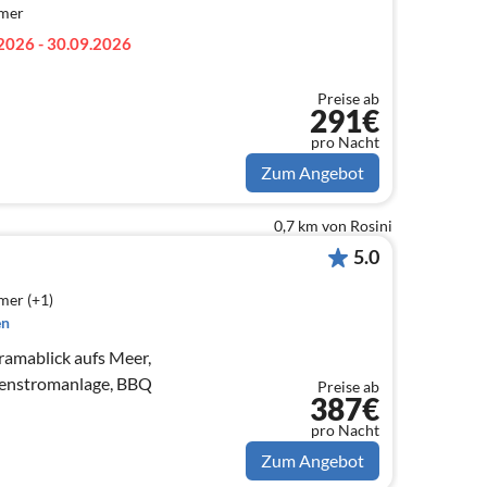
mmer
2026 - 30.09.2026
Preise ab
291€
pro Nacht
Zum Angebot
0,7 km von Rosini
5.0
mer (+1)
en
oramablick aufs Meer,
genstromanlage, BBQ
Preise ab
387€
pro Nacht
Zum Angebot