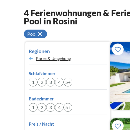
4 Ferienwohnungen & Ferie
Pool in Rosini
Pool
Regionen
Porec & Umgebung
Schlafzimmer
1
2
3
4
5+
Badezimmer
1
2
3
4
5+
Preis / Nacht