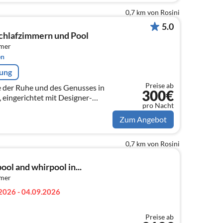
0,7 km von Rosini
5.0
Schlafzimmern und Pool
mmer
en
rung
Preise ab
e der Ruhe und des Genusses in
300€
 eingerichtet mit Designer-
pro Nacht
ten Weltmarken.
Zum Angebot
0,7 km von Rosini
ool and whirpool in...
mmer
2026 - 04.09.2026
Preise ab