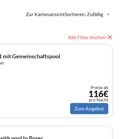
Zur Kartenansicht
Sortieren: Zufällig
Alle Filter löschen
1 mit Gemeinschaftspool
er
Preise ab
116€
pro Nacht
Zum Angebot
ith pool In Porec,...