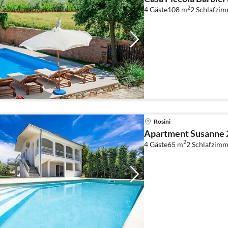
2
4 Gäste
108 m
2
Schlafzi
Rosini
Apartment Susanne 
2
4 Gäste
65 m
2
Schlafzimm