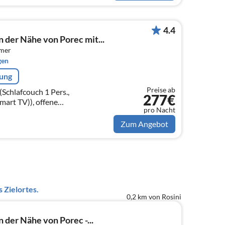
4.4
n der Nähe von Porec mit...
mmer
gen
rung
Preise ab
Schlafcouch 1 Pers.,
277€
smart TV)), offene
pro Nacht
erkocher, Toaster,
n, Mikrowelle, Spülmaschine, ...
Zum Angebot
 Zielortes.
0,2 km von Rosini
 der Nähe von Porec -...