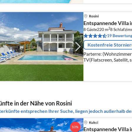
Rosini
Entspannende Villa i
2
8 Gäste
220 m
8
Schlafzi
19 Bewertun
Kostenfreie Stornie
Parterre: (Wohnzimmer(
TV(Flatscreen, Satellit, 
Küche(Kochplatte, Wass
Kaffeemaschine, Backofe
nfte in der Nähe von Rosini
erkünfte entsprechen Ihrer Suche, liegen jedoch außerhalb des
Kukci
10%
Entspannende Villa in