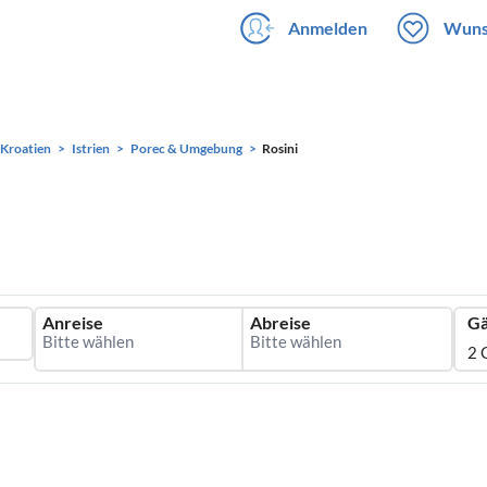
Anmelden
Wuns
Kroatien
Istrien
Porec & Umgebung
Rosini
Anreise
Abreise
Gä
2 