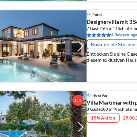
Poreč
Designervilla mit 3 
2
7 Gäste
165 m
3
Schlafzi
4 Bewertung
Kostenfreie Stornie
Entdecken Sie eine Oas
diesem exklusiven Haus,
Möbeln von renommier
Nova Vas
15%
Villa Martimar with p
2
8 Gäste
180 m
4
Schlafzi
15% Aktion
29.08.