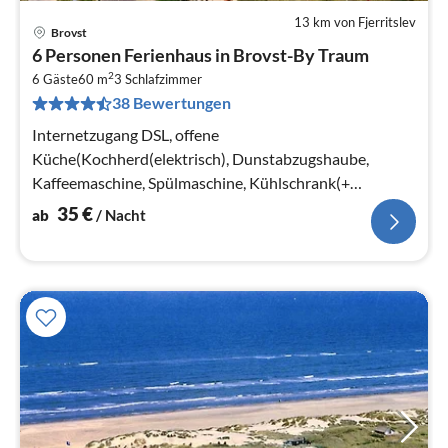
13 km von Fjerritslev
Brovst
Pre
6 Personen Ferienhaus in Brovst-By Traum
ab
2
3
6 Gäste
60 m
3
Schlafzimmer
38 Bewertungen
pr
Na
Internetzugang DSL, offene
Küche(Kochherd(elektrisch), Dunstabzugshaube,
Kaffeemaschine, Spülmaschine, Kühlschrank(+
Gefrierfach)), Wohn-/Schlafzimmer(TV(dänische
35
€
ab
/ Nacht
Fernsehsender))