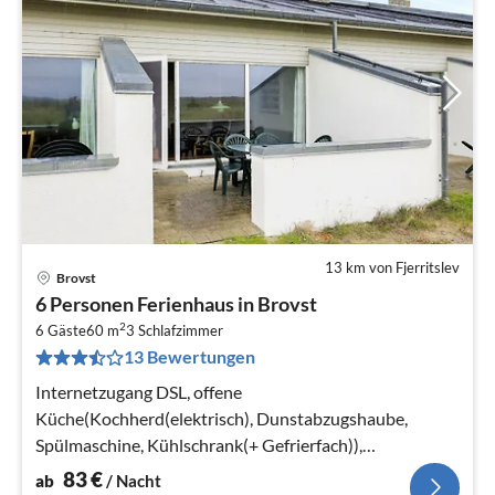
13 km von Fjerritslev
Brovst
Pre
6 Personen Ferienhaus in Brovst
ab
2
8
6 Gäste
60 m
3
Schlafzimmer
13 Bewertungen
pr
Na
Internetzugang DSL, offene
Küche(Kochherd(elektrisch), Dunstabzugshaube,
Spülmaschine, Kühlschrank(+ Gefrierfach)),
Wohn-/Schlafzimmer(TV), Schlafzimmer(Doppelbett)
83
€
ab
/ Nacht