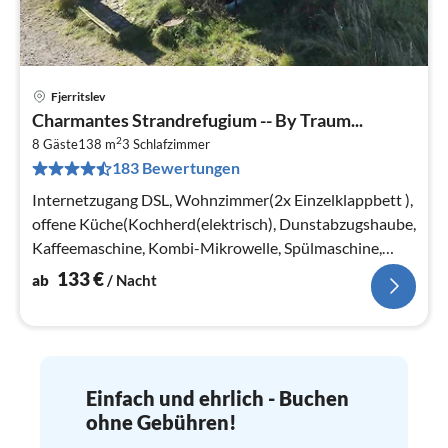
Fjerritslev
Pre
Charmantes Strandrefugium -- By Traum...
ab
2
1
8 Gäste
138 m
3
Schlafzimmer
183 Bewertungen
pr
Na
Internetzugang DSL, Wohnzimmer(2x Einzelklappbett ),
offene Küche(Kochherd(elektrisch), Dunstabzugshaube,
Kaffeemaschine, Kombi-Mikrowelle, Spülmaschine,
Kühl-/Gefrierkombination)
133
€
ab
/ Nacht
Einfach und ehrlich - Buchen
ohne Gebühren!