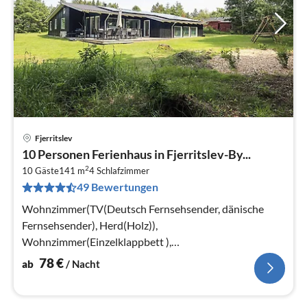
Fjerritslev
Pre
10 Personen Ferienhaus in Fjerritslev-By...
ab
2
7
10 Gäste
141 m
4
Schlafzimmer
49 Bewertungen
pr
Na
Wohnzimmer(TV(Deutsch Fernsehsender, dänische
Fernsehsender), Herd(Holz)),
Wohnzimmer(Einzelklappbett ),
Wohnzimmer(Einzelklappbett ),
78
€
ab
/ Nacht
Küche(Kochherd(Induktion)