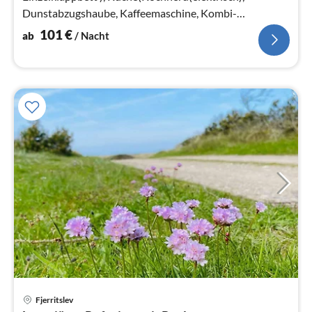
Dunstabzugshaube, Kaffeemaschine, Kombi-
Mikrowelle, Spülmaschine, Kühlschrank(+ Gefrierfach))
101
€
ab
/ Nacht
Fjerritslev
Pre