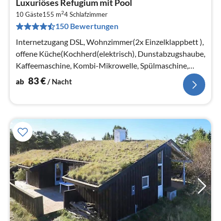
Luxuriöses Refugium mit Pool
ab
2
8
10 Gäste
155 m
4
Schlafzimmer
150 Bewertungen
pr
Na
Internetzugang DSL, Wohnzimmer(2x Einzelklappbett ),
offene Küche(Kochherd(elektrisch), Dunstabzugshaube,
Kaffeemaschine, Kombi-Mikrowelle, Spülmaschine,
Tiefkühlschrank(1-59L)
83
€
ab
/ Nacht