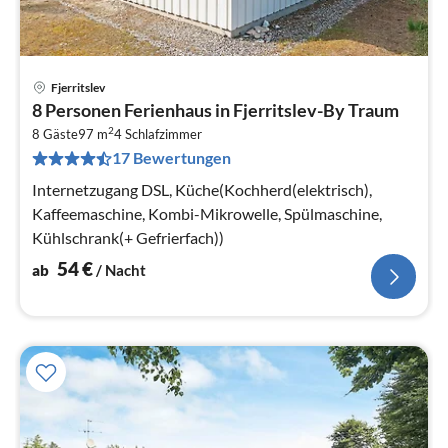
Fjerritslev
Pre
8 Personen Ferienhaus in Fjerritslev-By Traum
ab
2
5
8 Gäste
97 m
4
Schlafzimmer
17 Bewertungen
pr
Na
Internetzugang DSL, Küche(Kochherd(elektrisch),
Kaffeemaschine, Kombi-Mikrowelle, Spülmaschine,
Kühlschrank(+ Gefrierfach))
54
€
ab
/ Nacht