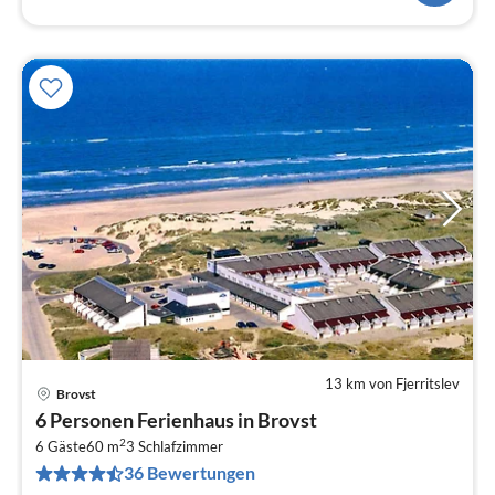
13 km von Fjerritslev
Brovst
Pre
6 Personen Ferienhaus in Brovst
ab
2
4
6 Gäste
60 m
3
Schlafzimmer
36 Bewertungen
pr