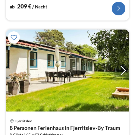
Spülmaschine, Kühlschrank, Tiefkühlschrank(200-249...
209
€
ab
/ Nacht
Fjerritslev
Pre
8 Personen Ferienhaus in Fjerritslev-By Traum
ab
2