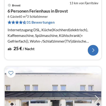
13 km von Fjerritslev
Brovst
Pre
6 Personen Ferienhaus in Brovst
ab
2
2
6 Gäste
60 m
3
Schlafzimmer
31 Bewertungen
pr
Na
Internetzugang DSL, Küche(Kochherd(elektrisch),
Kaffeemaschine, Spülmaschine, Kühlschrank(+
Gefrierfach)), Wohn-/Schlafzimmer(TV(dänische
Fernsehsender)), Schlafzimmer(Doppelbett)
25
€
ab
/ Nacht