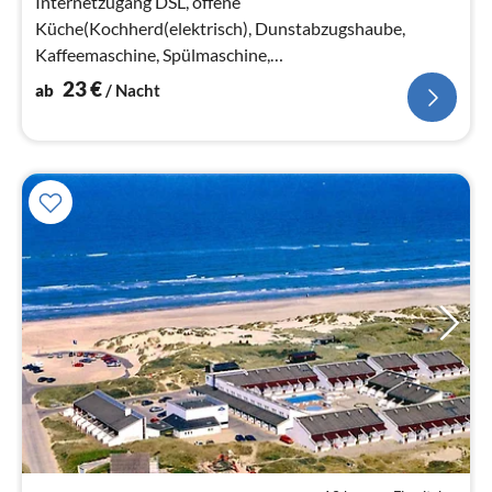
Internetzugang DSL, offene
Küche(Kochherd(elektrisch), Dunstabzugshaube,
Kaffeemaschine, Spülmaschine,
Kühl-/Gefrierkombination),
23
€
ab
/ Nacht
Wohn-/Schlafzimmer(TV(dänische Fernsehsender))