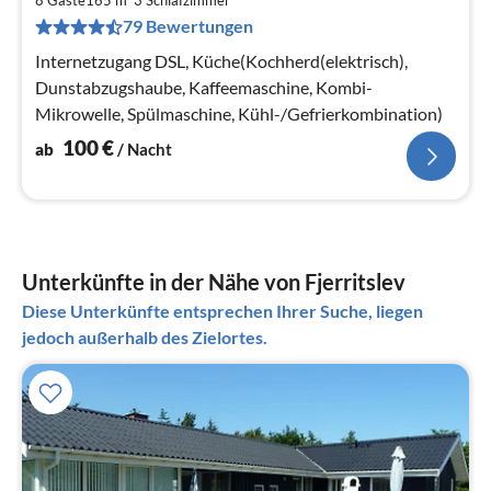
1
8 Gäste
165 m
3
Schlafzimmer
79 Bewertungen
pr
Na
Internetzugang DSL, Küche(Kochherd(elektrisch),
Dunstabzugshaube, Kaffeemaschine, Kombi-
Mikrowelle, Spülmaschine, Kühl-/Gefrierkombination)
100
€
ab
/ Nacht
Unterkünfte in der Nähe von Fjerritslev
Diese Unterkünfte entsprechen Ihrer Suche, liegen
jedoch außerhalb des Zielortes.