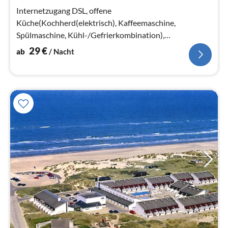
Na
Internetzugang DSL, offene
Küche(Kochherd(elektrisch), Kaffeemaschine,
Spülmaschine, Kühl-/Gefrierkombination),
Wohn-/Schlafzimmer(TV(dänische Fernsehsender))
29
€
ab
/ Nacht