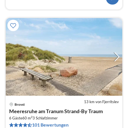
13 km von Fjerritslev
Brovst
Pre
Meeresruhe am Tranum Strand-By Traum
ab
2
2
6 Gäste
60 m
3
Schlafzimmer
101 Bewertungen
pr