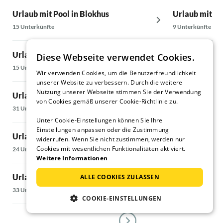
Urlaub mit Pool in Blokhus
Urlaub mit Po
15 Unterkünfte
9 Unterkünfte
Urlaub mit Pool in Lökken
Urlaub mit Po
Diese Webseite verwendet Cookies.
15 Unterkünfte
8 Unterkünfte
Wir verwenden Cookies, um die Benutzerfreundlichkeit
unserer Website zu verbessern. Durch die weitere
Nutzung unserer Webseite stimmen Sie der Verwendung
Urlaub mit Pool in Thisted
Urlaub mit Po
von Cookies gemäß unserer Cookie-Richtlinie zu.
31 Unterkünfte
8 Unterkünfte
Unter Cookie-Einstellungen können Sie Ihre
Einstellungen anpassen oder die Zustimmung
Urlaub mit Pool in Brovst
Urlaub mit Po
widerrufen. Wenn Sie nicht zustimmen, werden nur
Cookies mit wesentlichen Funktionalitäten aktiviert.
24 Unterkünfte
9 Unterkünfte
Weitere Informationen
Urlaub mit Pool in Vendsyssel
Urlaub mit Po
ALLE COOKIES ZULASSEN
33 Unterkünfte
28 Unterkünfte
COOKIE-EINSTELLUNGEN