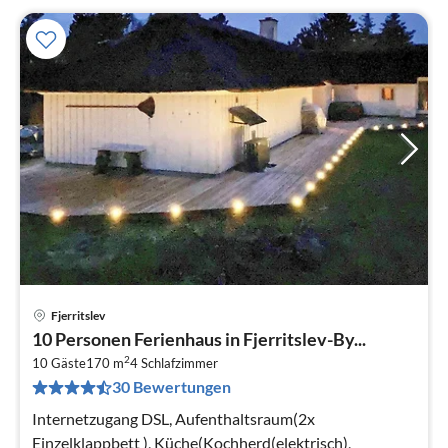
Fjerritslev
Pre
10 Personen Ferienhaus in Fjerritslev-By...
ab
2
1
10 Gäste
170 m
4
Schlafzimmer
30 Bewertungen
pr
Na
Internetzugang DSL, Aufenthaltsraum(2x
Einzelklappbett ), Küche(Kochherd(elektrisch),