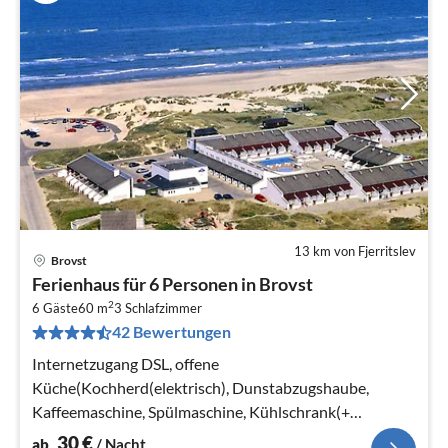
13 km von Fjerritslev
Brovst
Pre
Ferienhaus für 6 Personen in Brovst
ab
2
3
6 Gäste
60 m
3
Schlafzimmer
42 Bewertungen
pr
Na
Internetzugang DSL, offene
Küche(Kochherd(elektrisch), Dunstabzugshaube,
Kaffeemaschine, Spülmaschine, Kühlschrank(+
Gefrierfach)), Wohn-/Schlafzimmer(TV(dänische
30
€
ab
/ Nacht