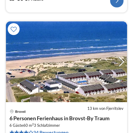
Fernsehsender))
13 km von Fjerritslev
Brovst
Pre
6 Personen Ferienhaus in Brovst-By Traum
ab
2
2
6 Gäste
60 m
3
Schlafzimmer
34 Bewertungen