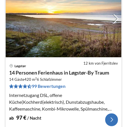
12 km von Fjerritslev
Løgstør
Pre
14 Personen Ferienhaus in Løgstør-By Traum
ab
2
9
14 Gäste
420 m
6
Schlafzimmer
99 Bewertungen
pr
Na
Internetzugang DSL, offene
Küche(Kochherd(elektrisch), Dunstabzugshaube,
Kaffeemaschine, Kombi-Mikrowelle, Spülmaschine,
Kühlschrank, Trockner, Waschmaschine)
97
€
ab
/ Nacht