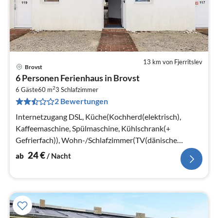
13 km von Fjerritslev
Brovst
Pre
6 Personen Ferienhaus in Brovst
ab
2
2
6 Gäste
60 m
3
Schlafzimmer
2 Bewertungen
pr
Na
Internetzugang DSL, Küche(Kochherd(elektrisch),
Kaffeemaschine, Spülmaschine, Kühlschrank(+
Gefrierfach)), Wohn-/Schlafzimmer(TV(dänische
Fernsehsender)), Schlafzimmer(Doppelbett)
24
€
ab
/ Nacht