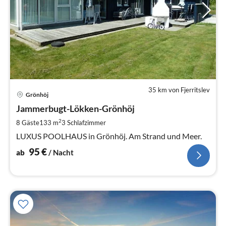
35 km von Fjerritslev
Pre
Grönhöj
ab
9
Jammerbugt-Lökken-Grönhöj
pr
2
8 Gäste
133 m
3
Schlafzimmer
Na
LUXUS POOLHAUS in Grönhöj. Am Strand und Meer.
95
€
ab
/ Nacht