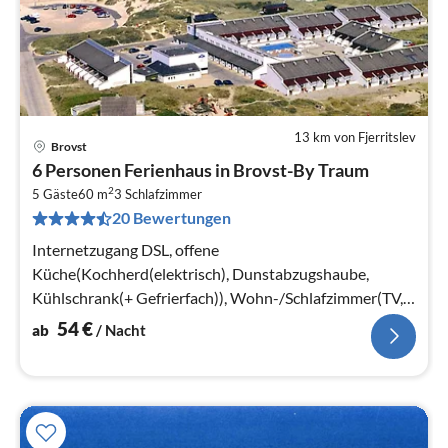
13 km von Fjerritslev
Brovst
Pre
6 Personen Ferienhaus in Brovst-By Traum
ab
2
5
5 Gäste
60 m
3
Schlafzimmer
20 Bewertungen
pr
Na
Internetzugang DSL, offene
Küche(Kochherd(elektrisch), Dunstabzugshaube,
Kühlschrank(+ Gefrierfach)), Wohn-/Schlafzimmer(TV,
Chromecast), Schlafzimmer(Doppelbett)
54
€
ab
/ Nacht