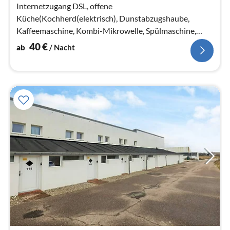
Na
Internetzugang DSL, offene
Küche(Kochherd(elektrisch), Dunstabzugshaube,
Kaffeemaschine, Kombi-Mikrowelle, Spülmaschine,
Kühl-/Gefrierkombination)
40
€
ab
/ Nacht