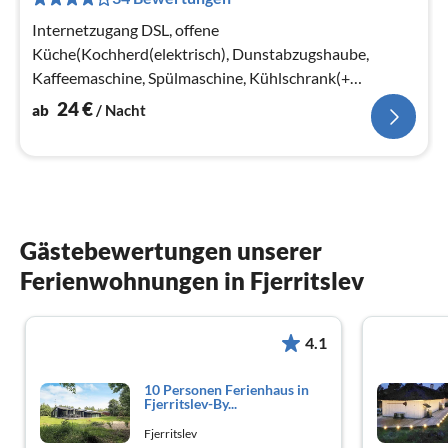
pr
Na
Internetzugang DSL, offene
Küche(Kochherd(elektrisch), Dunstabzugshaube,
Kaffeemaschine, Spülmaschine, Kühlschrank(+
Gefrierfach)), Wohn-/Schlafzimmer(TV(dänische
24
€
ab
/ Nacht
Fernsehsender))
Gästebewertungen unserer
Ferienwohnungen in Fjerritslev
4.1
10 Personen Ferienhaus in
Fjerritslev-By...
Fjerritslev