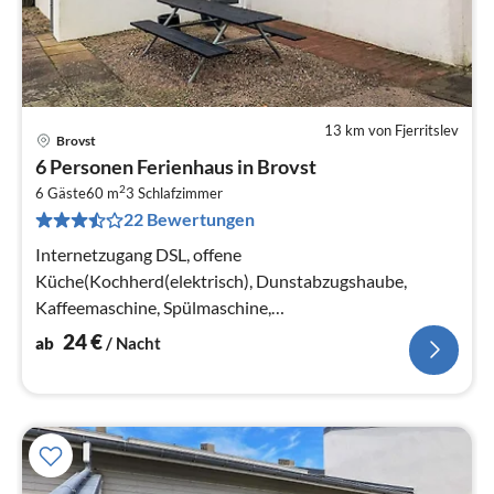
13 km von Fjerritslev
Brovst
Pre
6 Personen Ferienhaus in Brovst
ab
2
2
6 Gäste
60 m
3
Schlafzimmer
22 Bewertungen
pr
Na
Internetzugang DSL, offene
Küche(Kochherd(elektrisch), Dunstabzugshaube,
Kaffeemaschine, Spülmaschine,
Kühl-/Gefrierkombination),
24
€
ab
/ Nacht
Wohn-/Schlafzimmer(TV(dänische Fernsehsender))