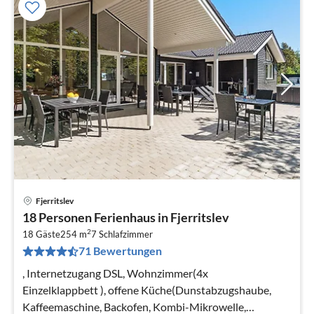
Fjerritslev
Pre
18 Personen Ferienhaus in Fjerritslev
ab
2
2
18 Gäste
254 m
7
Schlafzimmer
71 Bewertungen
pr
Na
, Internetzugang DSL, Wohnzimmer(4x
Einzelklappbett ), offene Küche(Dunstabzugshaube,
Kaffeemaschine, Backofen, Kombi-Mikrowelle,