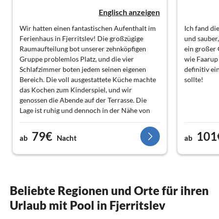
Englisch anzeigen
Wir hatten einen fantastischen Aufenthalt im
Ich fand di
Ferienhaus in Fjerritslev! Die großzügige
und sauber,
Raumaufteilung bot unserer zehnköpfigen
ein großer 
Gruppe problemlos Platz, und die vier
wie Faarup
Schlafzimmer boten jedem seinen eigenen
definitiv e
Bereich. Die voll ausgestattete Küche machte
sollte!
das Kochen zum Kinderspiel, und wir
genossen die Abende auf der Terrasse. Die
Lage ist ruhig und dennoch in der Nähe von
Attraktionen wie dem Faarup Sommerland
und dem wunderschönen Tranum Strand –
79€
101
ab
Nacht
ab
perfekt für Familienausflüge. Sehr
empfehlenswert für größere Gruppen!
Beliebte Regionen und Orte für ihren
Urlaub mit Pool in Fjerritslev