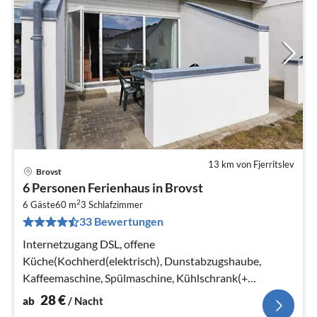
13 km von Fjerritslev
Brovst
Pre
6 Personen Ferienhaus in Brovst
ab
2
2
6 Gäste
60 m
3
Schlafzimmer
33 Bewertungen
pr
Na
Internetzugang DSL, offene
Küche(Kochherd(elektrisch), Dunstabzugshaube,
Kaffeemaschine, Spülmaschine, Kühlschrank(+
Gefrierfach)), Wohn-/Schlafzimmer(TV(dänische
28
€
ab
/ Nacht
Fernsehsender))