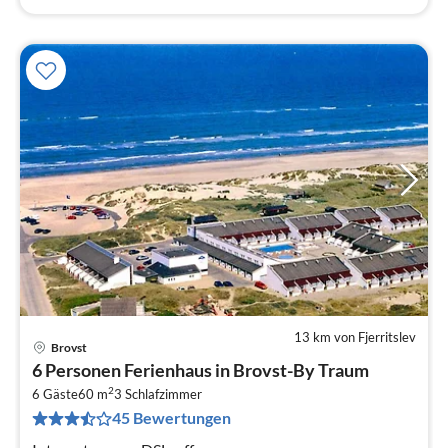
13 km von Fjerritslev
Brovst
Pre
6 Personen Ferienhaus in Brovst-By Traum
ab
2
2
6 Gäste
60 m
3
Schlafzimmer
45 Bewertungen
pr
Na