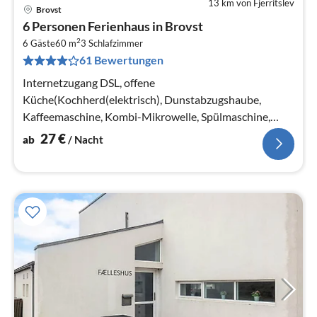
13 km von Fjerritslev
Brovst
Pre
6 Personen Ferienhaus in Brovst
ab
2
2
6 Gäste
60 m
3
Schlafzimmer
61 Bewertungen
pr
Na
Internetzugang DSL, offene
Küche(Kochherd(elektrisch), Dunstabzugshaube,
Kaffeemaschine, Kombi-Mikrowelle, Spülmaschine,
Kühlschrank(+ Gefrierfach))
27
€
ab
/ Nacht