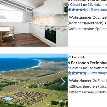
2
6 Gäste
61 m
2
Schlafzimm
14 Bewertun
, Wohnzimmer(2x Einzel
(Kochherd(elektrisch),
Kaffeemaschine, Spülma
Gefrierfach)), Wohn-/S
Hanstholm
6 Personen Ferienhau
2
6 Gäste
61 m
2
Schlafzimm
5 Bewertung
, Wohnzimmer(2x Einzelb
m2)(Kochherd(elektrisc
Kaffeemaschine, Kombi-
Kühlschrank(+ Gefrierfa