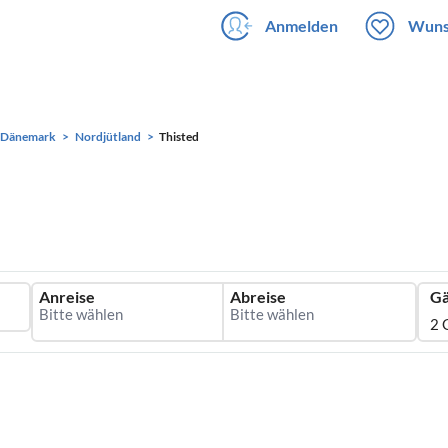
Anmelden
Wuns
Dänemark
Nordjütland
Thisted
Anreise
Abreise
Gä
2 