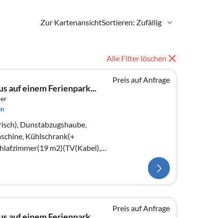
Zur Kartenansicht
Sortieren: Zufällig
Alle Filter löschen
Preis auf Anfrage
s auf einem Ferienpark...
er
en
risch), Dunstabzugshaube,
schine, Kühlschrank(+
chlafzimmer(19 m2)(TV(Kabel),
Preis auf Anfrage
s auf einem Ferienpark...