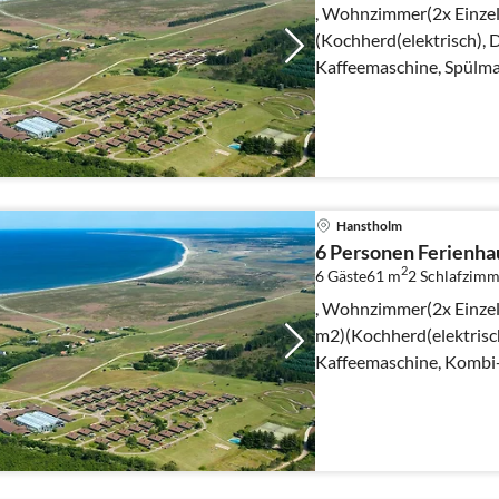
, Wohnzimmer(2x Einzel
(Kochherd(elektrisch),
Kaffeemaschine, Spülma
Gefrierfach)), Wohn-/S
Hanstholm
6 Personen Ferienhau
2
6 Gäste
61 m
2
Schlafzimm
, Wohnzimmer(2x Einzelb
m2)(Kochherd(elektrisc
Kaffeemaschine, Kombi-
Kühlschrank(+ Gefrierfa