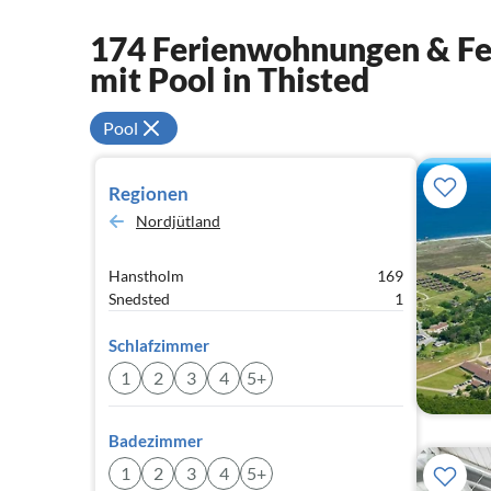
174 Ferienwohnungen & Fer
mit Pool in Thisted
Pool
Regionen
Nordjütland
Hanstholm
169
Snedsted
1
Schlafzimmer
1
2
3
4
5+
Badezimmer
1
2
3
4
5+