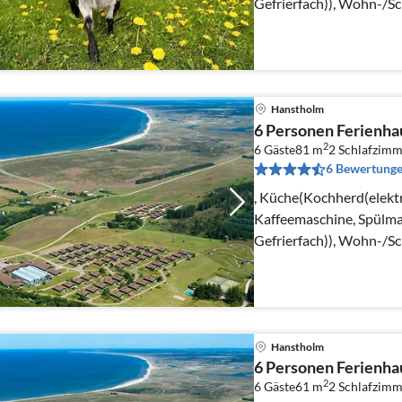
Gefrierfach)), Wohn-/S
Herd(Holz), Radio)
Hanstholm
6 Personen Ferienhau
2
6 Gäste
81 m
2
Schlafzimm
6 Bewertung
, Küche(Kochherd(elekt
Kaffeemaschine, Spülma
Gefrierfach)), Wohn-/S
Herd(Holz), Radio)
Hanstholm
6 Personen Ferienhau
2
6 Gäste
61 m
2
Schlafzimm