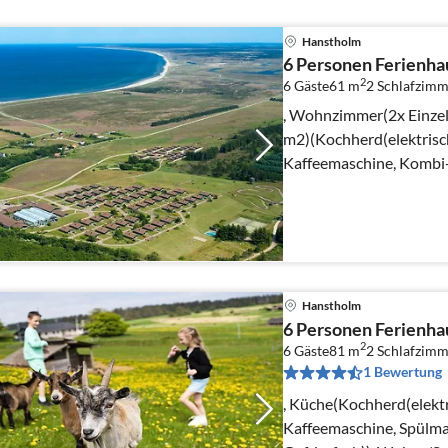
Hanstholm
6 Personen Ferienhau
2
6 Gäste
61 m
2
Schlafzimm
, Wohnzimmer(2x Einzelb
m2)(Kochherd(elektrisc
Kaffeemaschine, Kombi-
Kühlschrank(+ Gefrierfa
Hanstholm
6 Personen Ferienhau
2
6 Gäste
81 m
2
Schlafzimm
1 Bewertung
, Küche(Kochherd(elekt
Kaffeemaschine, Spülma