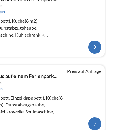
er
gen
bett), Küche(8 m2)
 Dunstabzugshaube,
schine, Kühlschrank(+
chlafzimmer(20 m2)(TV(Kabel)
Preis auf Anfrage
s auf einem Ferienpark...
er
en
ett, Einzelklappbett ), Küche(8
h), Dunstabzugshaube,
Mikrowelle, Spülmaschine,
ch))