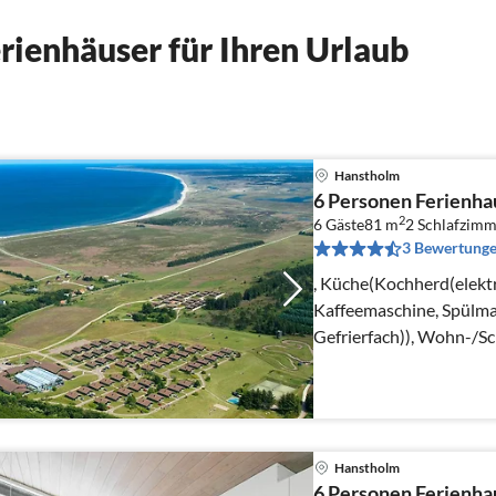
ienhäuser für Ihren Urlaub
Hanstholm
6 Personen Ferienhau
2
6 Gäste
81 m
2
Schlafzimm
3 Bewertung
, Küche(Kochherd(elekt
Kaffeemaschine, Spülma
Gefrierfach)), Wohn-/S
Herd(Holz), Radio)
Hanstholm
6 Personen Ferienhau