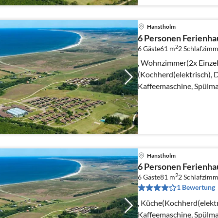
Hanstholm
6 Personen Ferienhau
2
6 Gäste
61 m
2
Schlafzimm
, Wohnzimmer(2x Einzel
(Kochherd(elektrisch),
Kaffeemaschine, Spülma
Gefrierfach)), Wohn-/S
Hanstholm
6 Personen Ferienhau
2
6 Gäste
81 m
2
Schlafzimm
1 Bewertung
, Küche(Kochherd(elekt
Kaffeemaschine, Spülma