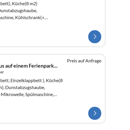
bett), Küche(8 m2)
 Dunstabzugshaube,
schine, Kühlschrank(+
chlafzimmer(20 m2)(TV(Kabel)
Preis auf Anfrage
s auf einem Ferienpark...
er
ett, Einzelklappbett ), Küche(8
h), Dunstabzugshaube,
Mikrowelle, Spülmaschine,
ch))