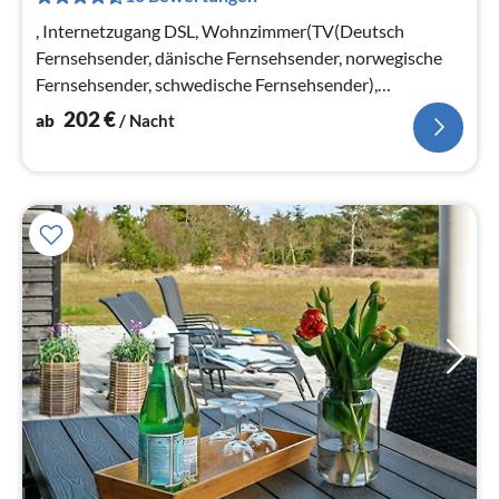
Na
, Internetzugang DSL, Wohnzimmer(TV(Deutsch
Fernsehsender, dänische Fernsehsender, norwegische
Fernsehsender, schwedische Fernsehsender),
Herd(Holz), Stereoanlage)
202
€
ab
/ Nacht