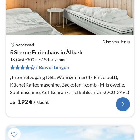
5 km von Jerup
Vendsyssel
Pre
5 Sterne Ferienhaus in Ålbæk
ab
2
1
18 Gäste
300 m
7
Schlafzimmer
7 Bewertungen
pr
Na
, Internetzugang DSL, Wohnzimmer(4x Einzelbett),
Küche(Kaffeemaschine, Backofen, Kombi-Mikrowelle,
Spülmaschine, Kühlschrank, Tiefkühlschrank(200-249L)
192
€
ab
/ Nacht