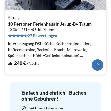
Jerup
Pre
10 Personen Ferienhaus in Jerup-By Traum
ab
2
2
10 Gäste
251 m
5
Schlafzimmer
27 Bewertungen
pr
Na
Internetzugang DSL, Küche(Kochherd(Induktion),
Kaffeemaschine, Backofen, Kombi-Mikrowelle,
Spülmaschine, Kühl-/Gefrierkombination),
Wohn-/Schlafzimmer(TV, Hochstuhl)
240
€
ab
/ Nacht
Einfach und ehrlich - Buchen
ohne Gebühren!
Geld-zurück-Garantie