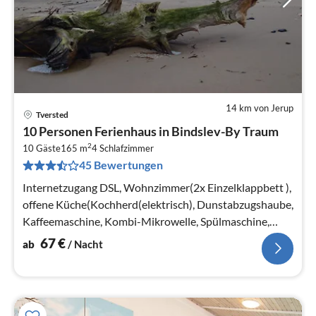
14 km von Jerup
Tversted
Pre
10 Personen Ferienhaus in Bindslev-By Traum
ab
2
6
10 Gäste
165 m
4
Schlafzimmer
45 Bewertungen
pr
Na
Internetzugang DSL, Wohnzimmer(2x Einzelklappbett ),
offene Küche(Kochherd(elektrisch), Dunstabzugshaube,
Kaffeemaschine, Kombi-Mikrowelle, Spülmaschine,
Kühl-/Gefrierkombination, ...
67
€
ab
/ Nacht