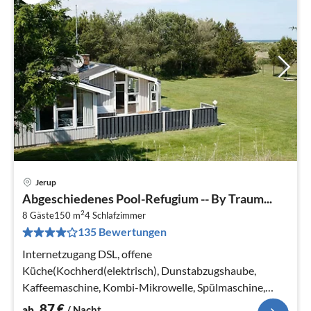
Jerup
Pre
Abgeschiedenes Pool-Refugium -- By Traum...
ab
2
8
8 Gäste
150 m
4
Schlafzimmer
135 Bewertungen
pr
Na
Internetzugang DSL, offene
Küche(Kochherd(elektrisch), Dunstabzugshaube,
Kaffeemaschine, Kombi-Mikrowelle, Spülmaschine,
Kühl-/Gefrierkombination, Trockner, Waschmaschine)
87
€
ab
/ Nacht