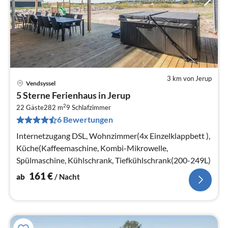
3 km von Jerup
Vendsyssel
Pre
5 Sterne Ferienhaus in Jerup
ab
2
1
22 Gäste
282 m
9
Schlafzimmer
6 Bewertungen
pr
Na
Internetzugang DSL, Wohnzimmer(4x Einzelklappbett ),
Küche(Kaffeemaschine, Kombi-Mikrowelle,
Spülmaschine, Kühlschrank, Tiefkühlschrank(200-249L)
161
€
ab
/ Nacht