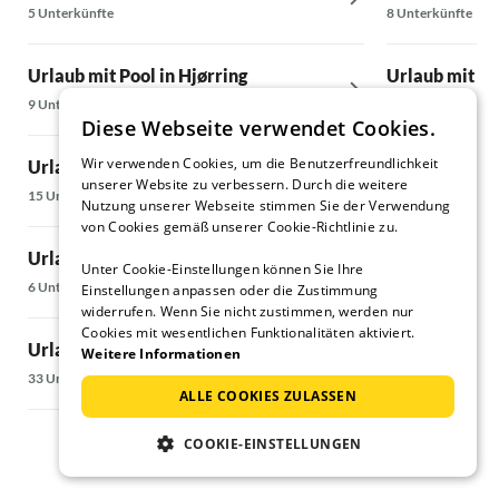
5 Unterkünfte
8 Unterkünfte
Urlaub mit Pool in Hjørring
Urlaub mit Po
9 Unterkünfte
15 Unterkünfte
Diese Webseite verwendet Cookies.
Wir verwenden Cookies, um die Benutzerfreundlichkeit
Urlaub mit Pool in Lökken
Urlaub mit Po
unserer Website zu verbessern. Durch die weitere
15 Unterkünfte
24 Unterkünfte
Nutzung unserer Webseite stimmen Sie der Verwendung
von Cookies gemäß unserer Cookie-Richtlinie zu.
Urlaub mit Pool in Skagen
Urlaub mit Poo
Unter Cookie-Einstellungen können Sie Ihre
6 Unterkünfte
7 Unterkünfte
Einstellungen anpassen oder die Zustimmung
widerrufen. Wenn Sie nicht zustimmen, werden nur
Cookies mit wesentlichen Funktionalitäten aktiviert.
Urlaub mit Pool in Vendsyssel
Urlaub mit Po
Weitere Informationen
33 Unterkünfte
9 Unterkünfte
ALLE COOKIES ZULASSEN
COOKIE-EINSTELLUNGEN