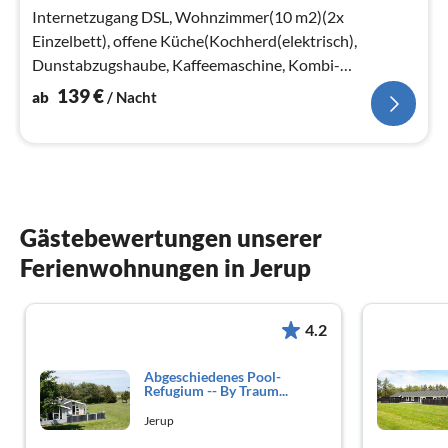
Na
Internetzugang DSL, Wohnzimmer(10 m2)(2x
Einzelbett), offene Küche(Kochherd(elektrisch),
Dunstabzugshaube, Kaffeemaschine, Kombi-
Mikrowelle, Spülmaschine, Kühl-/Gefrierkombination,...
139
€
ab
/ Nacht
Gästebewertungen unserer
Ferienwohnungen in Jerup
4.2
Abgeschiedenes Pool-
Refugium -- By Traum...
Jerup