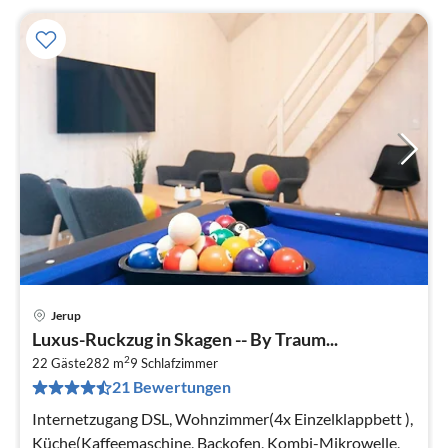
Jerup
Pre
Luxus-Ruckzug in Skagen -- By Traum...
ab
2
1
22 Gäste
282 m
9
Schlafzimmer
21 Bewertungen
pr
Na
Internetzugang DSL, Wohnzimmer(4x Einzelklappbett ),
Küche(Kaffeemaschine, Backofen, Kombi-Mikrowelle,