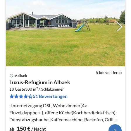
5 km von Jerup
Aalbæk
Pre
Luxus-Refugium in Albaek
ab
2
1
18 Gäste
300 m
7
Schlafzimmer
51 Bewertungen
pr
Na
, Internetzugang DSL, Wohnzimmer(4x
Einzelklappbett ), offene Küche(Kochherd(elektrisch),
Dunstabzugshaube, Kaffeemaschine, Backofen, Grill,
Kombi-Mikrowelle, Spülmaschine, Tiefküh...
150
€
ab
/ Nacht