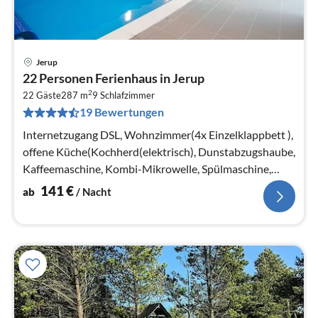
Jerup
Pre
22 Personen Ferienhaus in Jerup
ab
2
1
22 Gäste
287 m
9
Schlafzimmer
19 Bewertungen
pr
Na
Internetzugang DSL, Wohnzimmer(4x Einzelklappbett ),
offene Küche(Kochherd(elektrisch), Dunstabzugshaube,
Kaffeemaschine, Kombi-Mikrowelle, Spülmaschine,
Kühlschrank, Tiefkühlschra...
141
€
ab
/ Nacht