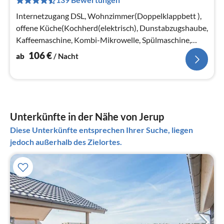
pr
Na
Internetzugang DSL, Wohnzimmer(Doppelklappbett ),
offene Küche(Kochherd(elektrisch), Dunstabzugshaube,
Kaffeemaschine, Kombi-Mikrowelle, Spülmaschine,
Kühl-/Gefrierkombination)
106
€
ab
/ Nacht
Unterkünfte in der Nähe von Jerup
Diese Unterkünfte entsprechen Ihrer Suche, liegen
jedoch außerhalb des Zielortes.