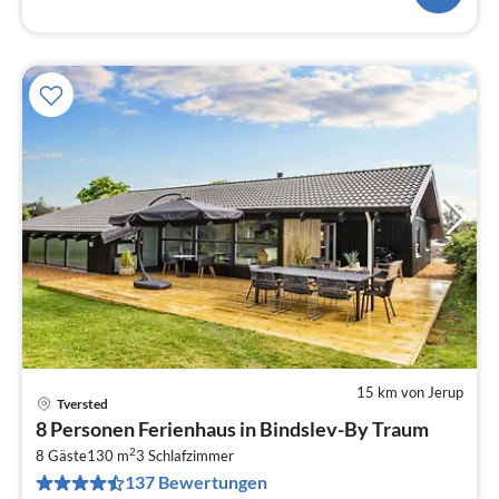
15 km von Jerup
Tversted
Pre
8 Personen Ferienhaus in Bindslev-By Traum
ab
2
1
8 Gäste
130 m
3
Schlafzimmer
137 Bewertungen
pr