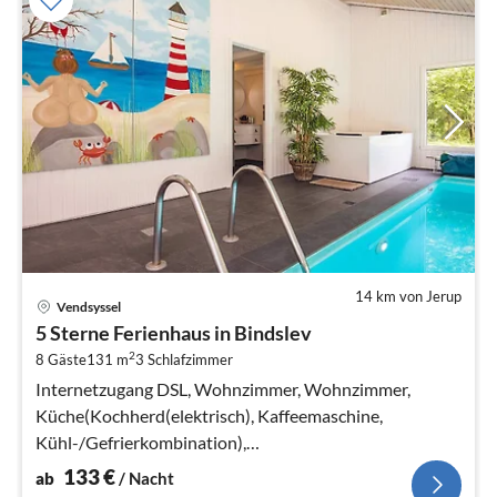
14 km von Jerup
Pre
Vendsyssel
ab
5 Sterne Ferienhaus in Bindslev
1
2
8 Gäste
131 m
3
Schlafzimmer
pr
Na
Internetzugang DSL, Wohnzimmer, Wohnzimmer,
Küche(Kochherd(elektrisch), Kaffeemaschine,
Kühl-/Gefrierkombination),
Wohn-/Schlafzimmer(TV(dänische Fernsehsender),
133
€
ab
/ Nacht
Herd(Holz))