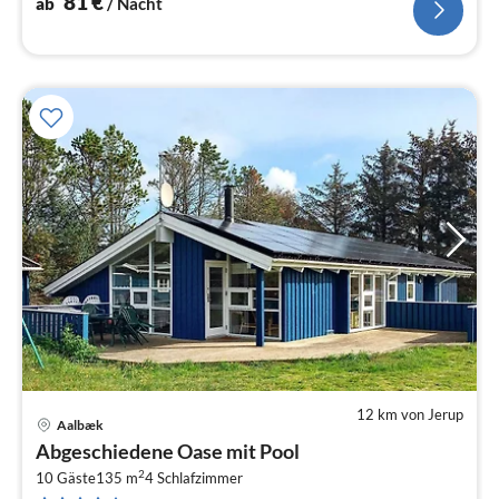
81
€
ab
/ Nacht
12 km von Jerup
Aalbæk
Pre
Abgeschiedene Oase mit Pool
ab
2
8
10 Gäste
135 m
4
Schlafzimmer