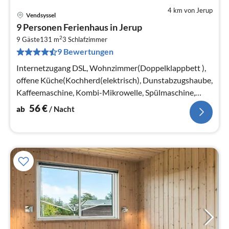
4 km von Jerup
Vendsyssel
Pre
9 Personen Ferienhaus in Jerup
ab
2
5
9 Gäste
131 m
3
Schlafzimmer
9 Bewertungen
pr
Na
Internetzugang DSL, Wohnzimmer(Doppelklappbett ),
offene Küche(Kochherd(elektrisch), Dunstabzugshaube,
Kaffeemaschine, Kombi-Mikrowelle, Spülmaschine,
Kühl-/Gefrierkombination)
56
€
ab
/ Nacht