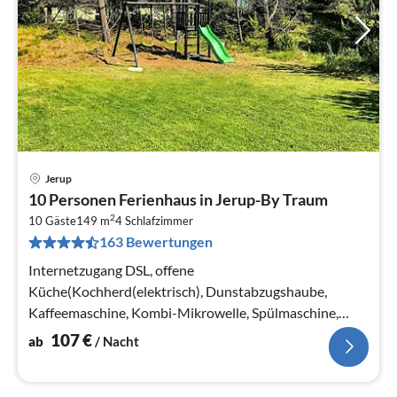
Jerup
Pre
10 Personen Ferienhaus in Jerup-By Traum
ab
2
1
10 Gäste
149 m
4
Schlafzimmer
163 Bewertungen
pr
Na
Internetzugang DSL, offene
Küche(Kochherd(elektrisch), Dunstabzugshaube,
Kaffeemaschine, Kombi-Mikrowelle, Spülmaschine,
Kühl-/Gefrierkombination, Waschmaschine)
107
€
ab
/ Nacht