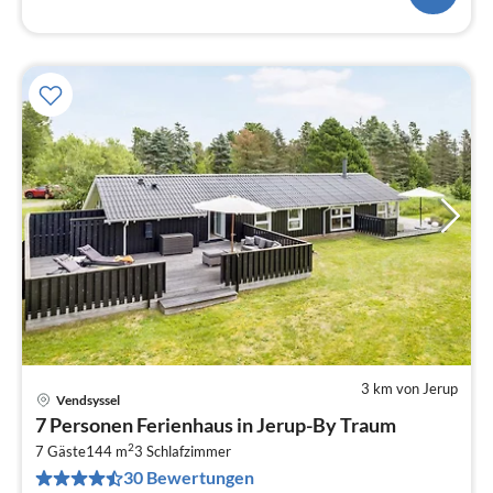
3 km von Jerup
Vendsyssel
Pre
7 Personen Ferienhaus in Jerup-By Traum
ab
2
1
7 Gäste
144 m
3
Schlafzimmer
30 Bewertungen
pr