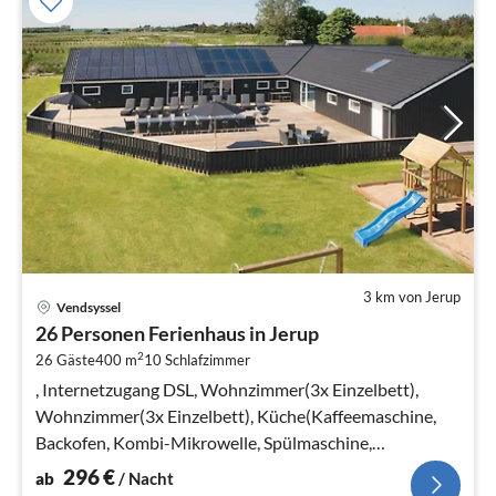
3 km von Jerup
Pre
Vendsyssel
ab
26 Personen Ferienhaus in Jerup
2
2
26 Gäste
400 m
10
Schlafzimmer
pr
Na
, Internetzugang DSL, Wohnzimmer(3x Einzelbett),
Wohnzimmer(3x Einzelbett), Küche(Kaffeemaschine,
Backofen, Kombi-Mikrowelle, Spülmaschine,
Kühlschrank, Tiefkühlschrank(140-199L)
296
€
ab
/ Nacht