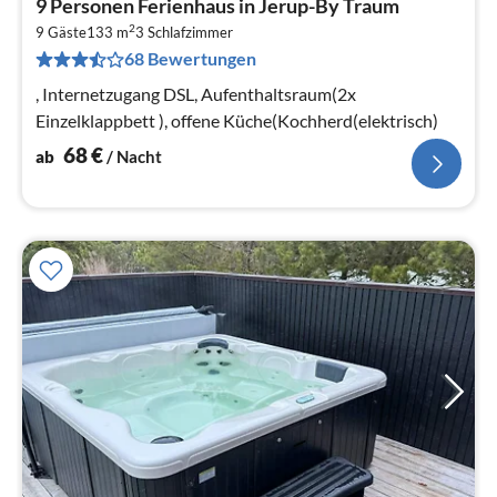
9 Personen Ferienhaus in Jerup-By Traum
ab
2
6
9 Gäste
133 m
3
Schlafzimmer
68 Bewertungen
pr
Na
, Internetzugang DSL, Aufenthaltsraum(2x
Einzelklappbett ), offene Küche(Kochherd(elektrisch)
68
€
ab
/ Nacht