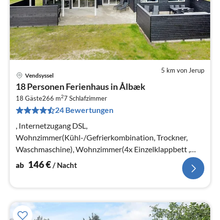
5 km von Jerup
Vendsyssel
Pre
18 Personen Ferienhaus in Ålbæk
ab
2
1
18 Gäste
266 m
7
Schlafzimmer
24 Bewertungen
pr
Na
, Internetzugang DSL,
Wohnzimmer(Kühl-/Gefrierkombination, Trockner,
Waschmaschine), Wohnzimmer(4x Einzelklappbett ,
Babybett), Küche(Kochherd(elektrisch)
146
€
ab
/ Nacht