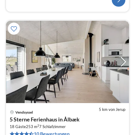
5 km von Jerup
Vendsyssel
Pre
5 Sterne Ferienhaus in Ålbæk
ab
2
2
18 Gäste
253 m
7
Schlafzimmer
10 Bewertungen
pr