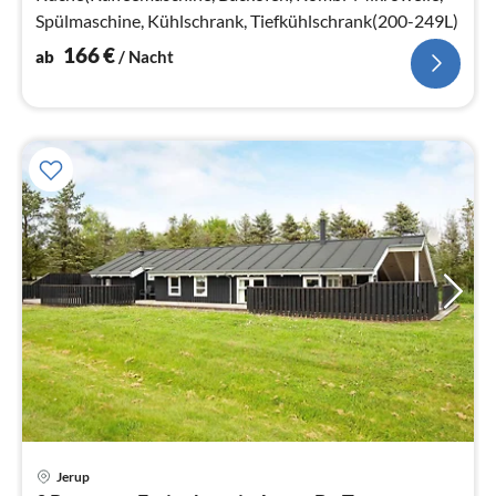
Spülmaschine, Kühlschrank, Tiefkühlschrank(200-249L)
166
€
ab
/ Nacht
Jerup
Pre