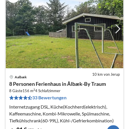
10 km von Jerup
Aalbæk
Pre
8 Personen Ferienhaus in Ålbæk-By Traum
ab
2
8
8 Gäste
156 m
4
Schlafzimmer
33 Bewertungen
pr
Na
Internetzugang DSL, Küche(Kochherd(elektrisch),
Kaffeemaschine, Kombi-Mikrowelle, Spülmaschine,
Tiefkühlschrank(60-99L), Kühl-/Gefrierkombination)