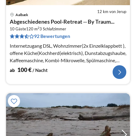
12 km von Jerup
Aalbæk
Pre
Abgeschiedenes Pool-Retreat -- By Traum...
ab
2
1
10 Gäste
120 m
3
Schlafzimmer
92 Bewertungen
pr
Na
Internetzugang DSL, Wohnzimmer(2x Einzelklappbett ),
offene Küche(Kochherd(elektrisch), Dunstabzugshaube,
Kaffeemaschine, Kombi-Mikrowelle, Spülmaschine,
Kühl-/Gefrierkombination, ...
100
€
ab
/ Nacht