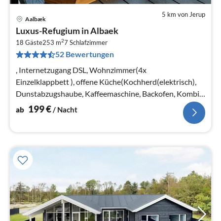
5 km von Jerup
Aalbæk
Pre
Luxus-Refugium in Albaek
ab
2
2
18 Gäste
253 m
7
Schlafzimmer
52 Bewertungen
pr
Na
, Internetzugang DSL, Wohnzimmer(4x
Einzelklappbett ), offene Küche(Kochherd(elektrisch),
Dunstabzugshaube, Kaffeemaschine, Backofen, Kombi-
Mikrowelle, Spülmaschine, Kühlschrank, T...
199
€
ab
/ Nacht