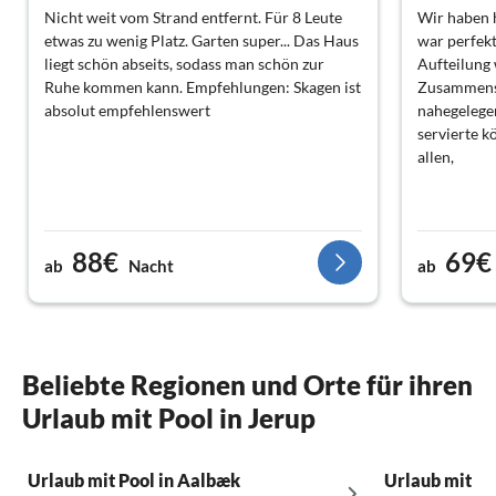
Nicht weit vom Strand entfernt. Für 8 Leute
Wir haben 
etwas zu wenig Platz. Garten super... Das Haus
war perfekt
liegt schön abseits, sodass man schön zur
Aufteilung 
Ruhe kommen kann. Empfehlungen: Skagen ist
Zusammensei
absolut empfehlenswert
nahegelegen
servierte k
allen,
88€
69€
ab
Nacht
ab
Beliebte Regionen und Orte für ihren
Urlaub mit Pool in Jerup
Urlaub mit Pool in Aalbæk
Urlaub mit Po