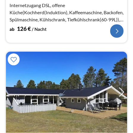
Na
Internetzugang DSL, offene
Küche(Kochherd(Induktion), Kaffeemaschine, Backofen,
Spülmaschine, Kühlschrank, Tiefkühlschrank(60-99L)),
Wohn-/Schlafzimmer(TV, Chromecast)
126
€
ab
/ Nacht