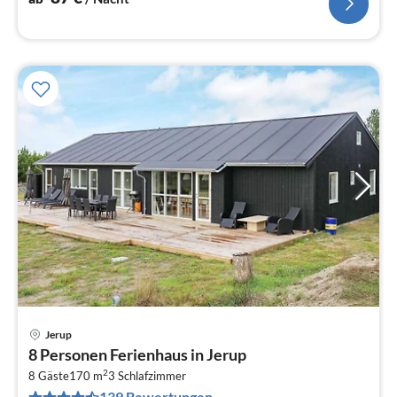
Jerup
Pre
8 Personen Ferienhaus in Jerup
ab
2
1
8 Gäste
170 m
3
Schlafzimmer
139 Bewertungen