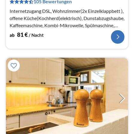
105 Bewertungen
pr
Na
Internetzugang DSL, Wohnzimmer(2x Einzelklappbett ),
offene Küche(Kochherd(elektrisch), Dunstabzugshaube,
Kaffeemaschine, Kombi-Mikrowelle, Spülmaschine,
Kühl-/Gefrierkombination, ...
81
€
ab
/ Nacht